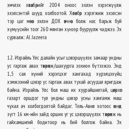
эмчлэх хөтөлбөрийг 2004 оноос эхлэн хэрэгжүүлж
эхэлсэнтэй шууд холбоотой. Хөтөлбөр хэрэгжиж эхэлсэн
тэр цаг мөчөөс эхлэн ДОХ өвчнөөс болж нас барьж буй
хүмүүсийн тоог 260 мянган хүнээр бууруулж чаджээ. Эх
сурвалж: Al Jazeera
12. Израйль Улс далайн усыг цэвэршүүлэх замаар ундны
ус гаргаж авах төхөөрөмж/шахуурга зохион бүтээжээ. Энд
1,5 сая хүний хэрэгцээг хангахад хүрэлцэхүйц
хэмжээний цэвэр ус гаргаж авах тухай асуудал яригдаж
байна. Израйль Улс бол маш их хуурайшилтай, цөлөрхөг
газарт оршдог тул ундны цэвэр усны хангамж маш
чухал ач холбогдолтой байдаг. Тель-Авив хотоос өмнөд
зүгт 16 км-ийн зайд орших уг ус цэвэршүүлэх төхөөрөмж нь
гайхамшигий бодитоор нь бий болгож байна. Эх