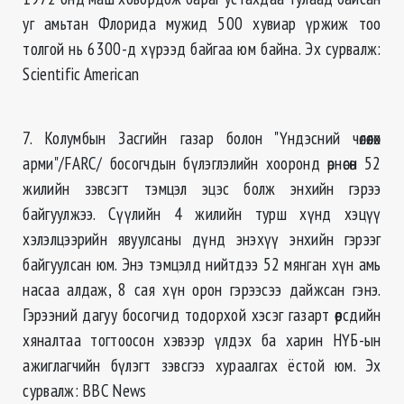
уг амьтан Флорида мужид 500 хувиар үржиж тоо
толгой нь 6300-д хүрээд байгаа юм байна. Эх сурвалж:
Scientific American
7. Колумбын Засгийн газар болон "Үндэсний чөлөөлөх
арми"/FARC/ босогчдын бүлэглэлийн хооронд өрнөсөн 52
жилийн зэвсэгт тэмцэл эцэс болж энхийн гэрээ
байгуулжээ. Сүүлийн 4 жилийн турш хүнд хэцүү
хэлэлцээрийн явуулсаны дүнд энэхүү энхийн гэрээг
байгуулсан юм. Энэ тэмцэлд нийтдээ 52 мянган хүн амь
насаа алдаж, 8 сая хүн орон гэрээсээ дайжсан гэнэ.
Гэрээний дагуу босогчид тодорхой хэсэг газарт өөрсдийн
хяналтаа тогтоосон хэвээр үлдэх ба харин НҮБ-ын
ажиглагчийн бүлэгт зэвсгээ хураалгах ёстой юм. Эх
сурвалж: BBC News