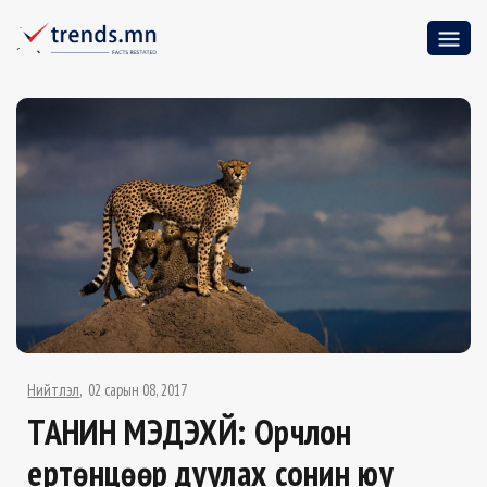
Нийтлэл
02 сарын 08, 2017
ТАНИН МЭДЭХҮЙ: Орчлон
ертөнцөөр дуулах сонин юу