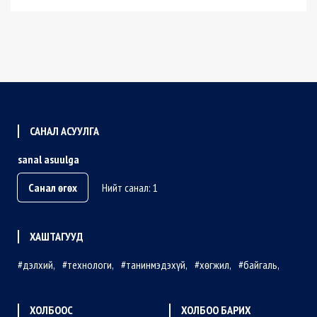
САНАЛ АСУУЛГА
sanal asuulga
Санал өгөх
Нийт санал: 1
ХАШТАГУУД
дэлхий
технологи
танинмэдэхүй
хөгжил
байгаль
ХОЛБООС
ХОЛБОО БАРИХ