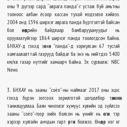
оны 9 дүгээр сард “аврага панда”-г устаж буй амьтны
тооноос албан ёсоор хассан тухай мэдээлэл хийлээ.
2004 онд 1596 ширхэг аврага панда бүртгэлтэй байсан
бол өнөөдрийн байдлаар бамбаруушнуудыг нь
оруулахгүйгээр 1864 ширхэг панда тоологдсон байна.
БНХАУ-д гэхэд зөвхөн “панда”-д зориулсан 67 тусгай
хамгаалалттай газрууд байдаг ба энэ нь нийтдээ 5400
км/кв газар нутгийг хамаарч байна. Эх сурвалж: NBC
News
3. БНХАУ нь зааны “соёо”-ны наймааг 2017 оны эцэс
гэхэд бүрэн зогсоох зорилготой цогцолбор төлөвлөгөө
танилцууллаа. Баян чинээлэг хүмүүс хувийн эд зүйлсээ
зааны “соёо”-гоор хийх болсон нь үнийг нь өсгөж тэр
хэрээр хулгайн анчдын гарт өртөх болжээ. Өнөөдөр нэг кг