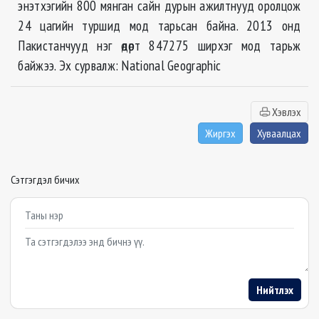
энэтхэгийн 800 мянган сайн дурын ажилтнууд оролцож
24 цагийн туршид мод тарьсан байна. 2013 онд
Пакистанчууд нэг өдөрт 847275 ширхэг мод тарьж
байжээ. Эх сурвалж: National Geographic
Хэвлэх
Жиргэх
Хуваалцах
Сэтгэгдэл бичих
Example textarea
Нийтлэх