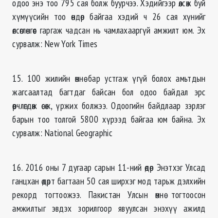
одоо энэ тоо 795 сая болж буурчээ. Хэдийгээр өлсөж буй
хүмүүсийн тоо өндөр байгаа хэдий ч 26 сая хүнийг
өлсөглөнгөөс гаргаж чадсан нь чамлахааргүй амжилт юм. Эх
сурвалж: New York Times
15. 100 жилийн өмнө бар устгаж үгүй болох амьтдын
жагсаалтад багтдаг байсан бол одоо байдал эрс
өөрчлөгдөж өсөж, үржих болжээ. Одоогийн байдлаар зэрлэг
барын тоо толгой 5800 хүрээд байгаа юм байна. Эх
сурвалж: National Geographic
16. 2016 оны 7 дугаар сарын 11-ний өдөр Энэтхэг Улсад
ганцхан өдөрт багтаан 50 сая ширхэг мод тарьж дэлхийн
рекорд тогтоожээ. Пакистан Улсын өмнө тогтоосон
амжилтыг эвдэх зорилгоор явуулсан энэхүү ажилд