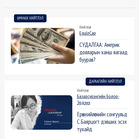
ӨМНӨХ НИЙТЛЭЛ
Нийтлэл
EguleCap
СУДАЛГАА: Америк
долларын ханш яагаад
буурав?
ДАРААГИЙН НИЙТЛЭЛ
Нийтлэл
Базарсүрэнгийн Болор-
Эрдэнэ
Ерөнхийлөгчийн сонгуульд
С.Баярцогт дэвших эсэх
тухайд