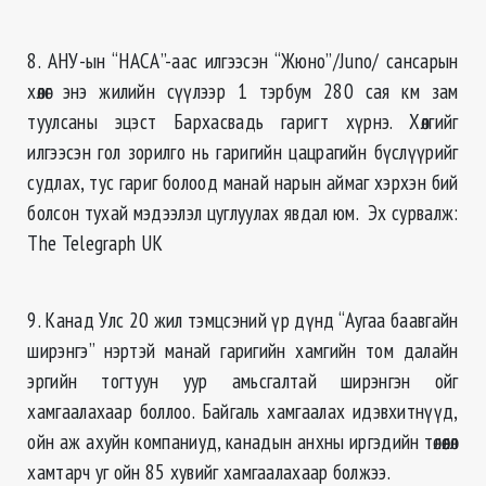
8. АНУ-ын “НАСА”-аас илгээсэн “Жюно”/Juno/ сансарын
хөлөг энэ жилийн сүүлээр 1 тэрбум 280 сая км зам
туулсаны эцэст Бархасвадь гаригт хүрнэ. Хөлгийг
илгээсэн гол зорилго нь гаригийн цацрагийн бүслүүрийг
судлах, тус гариг болоод манай нарын аймаг хэрхэн бий
болсон тухай мэдээлэл цуглуулах явдал юм. Эх сурвалж:
The Telegraph UK
9. Канад Улс 20 жил тэмцсэний үр дүнд “Аугаа баавгайн
ширэнгэ” нэртэй манай гаригийн хамгийн том далайн
эргийн тогтуун уур амьсгалтай ширэнгэн ойг
хамгаалахаар боллоо. Байгаль хамгаалах идэвхитнүүд,
ойн аж ахуйн компаниуд, канадын анхны иргэдийн төлөөлөл
хамтарч уг ойн 85 хувийг хамгаалахаар болжээ.