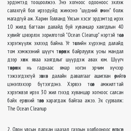
эрдэмтэд тооцоолжээ. Энэ хогноос одооноос эхлэж
салахгүй бол ирээдүйд жинхэнэ "шүдний өвчин" болж
магадгүй аж. Харин Голланд Улсын хэсэг эрдэмтэд ирэх
10 жилд багтаан далайд буй хуванцар хаягдлын 40
хувийг цэвэрлэх зорилготой "Ocean Cleanup" нэртэй төсөл
хэрэгжүүлж эхлээд байна. Уг төслийн хүрээнд далайд
том хэмжээний шүүгч төхөөрөмж байрлуулж усны мандал
дээр хөвж яваа хаягдлыг шүүрдэж авах юм. Шүүгч
төхөөрөмж нь гаднаас ямар нэгэн эрчим хүчээр
тэжээгдэхгүй зөвхөн далайн давалгааг ашиглан өөрийгөө
цэнэглэхээр бүтээгдэнэ. Хэрвээ төсөл амжилттай
хэрэгжвэл ирэх 30 жил гэхэд хуванцар хогноос салсан
байх ерөнхий төлөв харагдаж байгаа ажээ. Эх сурвалж:
The Ocean Cleanup
2. Олон улсын дархан цаазад газрын холбооноос өнгөрсөн