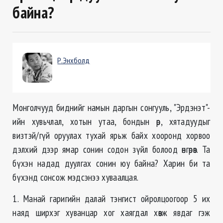
байна?
Р.Энхболд
Монголчууд биднийг намын даргын сонгууль, "Эрдэнэт"-
ийн хувьчлал, хотын утаа, бондын өр, хятадуудыг
визтэй/гүй оруулах тухай ярьж байх хооронд хорвоо
дэлхий дээр ямар сонин содон зүйл болоод өнгөрөв. Та
бүхэн надад дуулгах сонин юу байна? Харин би та
бүхэнд сонсож мэдсэнээ хуваалцая.
1. Манай гаригийн далай тэнгист ойролцоогоор 5 их
наяд ширхэг хуванцар хог хаягдал хөвж явдаг гэж