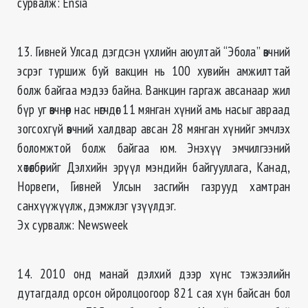
сурвалж: Ensia
13. Гивней Улсад дэгдсэн үхлийн аюултай “Эбола” өвчний
эсрэг туршиж буй вакцин нь 100 хувийн амжилттай
болж байгаа мэдээ байна. Ванкцин гаргаж авсанаар жил
бүр уг өвчнөөр нас нөгчдөг 11 мянган хүний амь насыг авраад
зогсохгүй өвчний халдвар авсан 28 мянган хүнийг эмчлэх
боломжтой болж байгаа юм. Энэхүү эмчилгээний
хөтөлбөрийг Дэлхийн эрүүл мэндийн байгууллага, Канад,
Норвеги, Гивней Улсын засгийн газрууд хамтран
санхүүжүүлж, дэмжлэг үзүүлдэг.
Эх сурвалж: Newsweek
14. 2010 онд манай дэлхий дээр хүнс тэжээлийн
дутагдалд орсон ойролцоогоор 821 сая хүн байсан бол