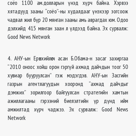
соёо 1100 ам.долларын үнэд хүрч байна. Хэрвээ
хятадууд зааны “соёо”-ны худалдааг үнэхээр зогсоож
чадвал жил бүр 20 мянган зааны амь аврагдах юм. Одоо
дэлхийд 415 мянган заан л үлдээд байна. Эх сурвалж:
Good News Network
4. АНУ-ын Ерөнхийлөгч асан Б.Обама-н засаг захиргаа
“2010 оноос хойш орон гэргүй ахмад дайчдын тоог 50
хувиар бууруулсан” гэж мэдэгдэв. АНУ-ын Засгийн
газрын агентлагуудын хооронд “ахмад дайчдыг
дэмжих” зорилгоор байгуулсан стратегийн хамтын
ажиллагааны гэрээний биелэлтийн үр дүнд ийм
амжилтад хүрч чаджээ. Эх сурвалж: Good News
Network