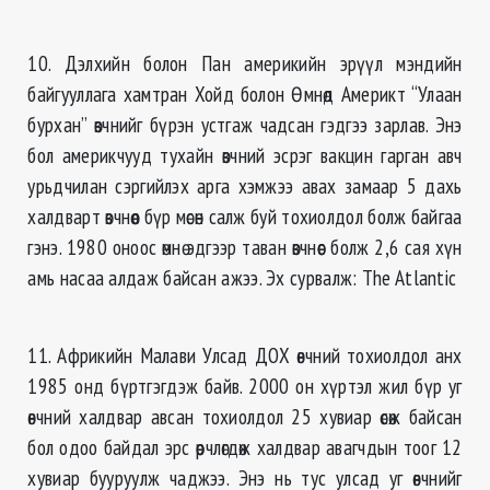
10. Дэлхийн болон Пан америкийн эрүүл мэндийн
байгууллага хамтран Хойд болон Өмнөд Америкт “Улаан
бурхан” өвчнийг бүрэн устгаж чадсан гэдгээ зарлав. Энэ
бол америкчууд тухайн өвчний эсрэг вакцин гарган авч
урьдчилан сэргийлэх арга хэмжээ авах замаар 5 дахь
халдварт өвчнөөс бүр мөсөн салж буй тохиолдол болж байгаа
гэнэ. 1980 оноос өмнө эдгээр таван өвчнөөс болж 2,6 сая хүн
амь насаа алдаж байсан ажээ. Эх сурвалж: The Atlantic
11. Африкийн Малави Улсад ДОХ өвчний тохиолдол анх
1985 онд бүртгэгдэж байв. 2000 он хүртэл жил бүр уг
өвчний халдвар авсан тохиолдол 25 хувиар өсөж байсан
бол одоо байдал эрс өөрчлөгдөж халдвар авагчдын тоог 12
хувиар бууруулж чаджээ. Энэ нь тус улсад уг өвчнийг