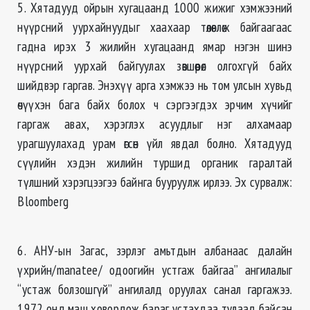
5. Хятадууд ойрын хугацаанд 1000 жижиг хэмжээний
нүүрсний уурхайнуудыг хаахаар төлөвлөж байгаагаас
гадна ирэх 3 жилийн хугацаанд ямар нэгэн шинэ
нүүрсний уурхай байгуулах зөвшөөрөл олгохгүй байх
шийдвэр гаргав. Энэхүү арга хэмжээ нь том улсын хувьд
өчүүхэн бага байх болох ч сэргээгдэх эрчим хүчийг
гаргаж авах, хэрэглэх асуудлыг нэг алхамаар
урагшуулахад урам өгсөн үйл явдал болно. Хятадууд
сүүлийн хэдэн жилийн туршид органик гаралтай
түлшний хэрэгцээгээ байнга бууруулж ирлээ. Эх сурвалж:
Bloomberg
6. АНУ-ын Загас, зэрлэг амьтдын албанаас далайн
үхрийн/manatee/ одоогийн устгаж байгаа” ангилалыг
“устаж болзошгүй” ангилалд оруулах санал гаргажээ.
1972 онд маш ховордож бараг устахдаа тулаад байсан