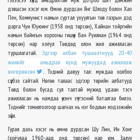
дэвшсэн хэсэг юм. Өмнө дурдсан Янг Шяоду болон Хао
Пен, Коммунист намын суртал ухуулгын төв газрын дэд
дарга Чуи Юуюинг (1958 онд төрсөн), Хайнан тойргийн
намын байнгын хорооны гишүүн Ван Руилиан (1964 онд
төрсөн) нар хоёул Төвдөд олон жил ажилласан
туршлагатай.
Эдгээр албан тушаалтнууд 20-40
жилийг амьдрал хүнд мужуудад ажиллаж
өнгөрөөсөн
. Тэдний давуу тал: муждаа холбоо
сүлбээ сайтай. Нөгөө талаас эдгээр төрийн албатууд
Төвд болон бусад сул талтай мужид удаан тэсч
ажилласан нь намдаа үнэнч зүтгэсний баталгаа билээ.
Тэднийг томилгоогоор шагнах нь нэг бодлын мэдээжийн
зүйл.
Гурав дахь хэсэг нь өмнө дурдсан Шу Лин, Ин Хонг
(хоёулаа 1960-аад онд төрсөн) нар юм. Залуу