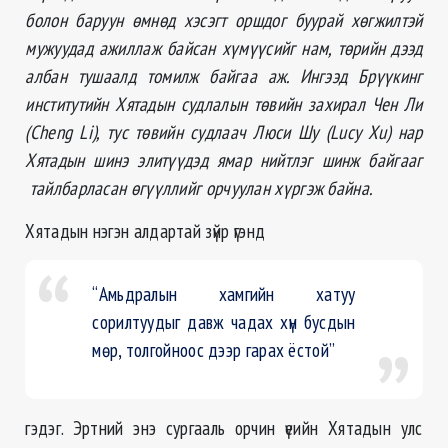
болон баруун өмнөд хэсэгт оршдог буурай хөгжилтэй
мужуудад ажиллаж байсан хүмүүсийг нам, төрийн дээд
албан тушаалд томилж байгаа аж. Ингээд Брүүкинг
институтийн Хятадын судлалын төвийн захирал Чен Ли
(Cheng Li), тус төвийн судлаач Люси Шу (Lucy Xu) нар
Хятадын шинэ элитүүдэд ямар нийтлэг шинж байгааг
тайлбарласан өгүүллийг орчуулан хүргэж байна.
Хятадын нэгэн алдартай зүйр үгэнд
“Амьдралын хамгийн хатуу
сорилтуудыг давж чадах хүн бусдын
мөр, толгойноос дээр гарах ёстой”
гэдэг. Эртний энэ сургааль орчин үеийн Хятадын улс