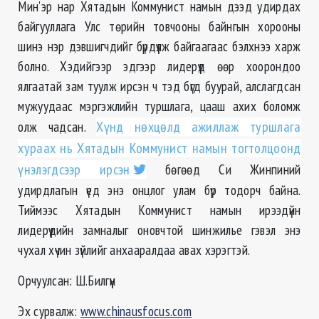
Мин’эр нар Хятадын Коммунист намын дээд удирдах
байгууллага Улс төрийн товчооны байнгын хорооны
шинэ нэр дэвшигчдийг бүрдүүлж байгаагаас бэлхнээ харж
болно. Хэдийгээр эдгээр лидерүүд өөр хоорондоо
ялгаатай зам туулж ирсэн ч тэд бүгд буурай, алслагдсан
мужуудаас мэргэжлийн туршлага, цааш ахих боломж
олж чадсан.
Хүнд нөхцөлд ажиллаж туршлага
хураах нь Хятадын Коммунист намын тогтолцоонд
үнэлэгдсээр ирсэн
бөгөөд Си Жинпиний
удирдлагын үед энэ онцлог улам бүр тодорч байна.
Тиймээс Хятадын Коммунист намын ирээдүйн
лидерүүдийн замналыг оновчтой шинжилье гэвэл энэ
чухал хүчин зүйлийг анхааралдаа авах хэрэгтэй.
Орчуулсан: Ш.Билгүүн
Эх сурвалж:
www.chinausfocus.com