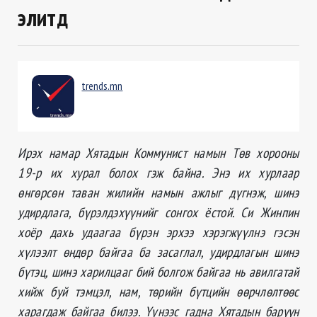
элитүүд
trends.mn
Ирэх намар Хятадын Коммунист намын Төв хорооны
19-р их хурал болох гэж байна. Энэ их хурлаар
өнгөрсөн таван жилийн намын ажлыг дүгнэж, шинэ
удирдлага, бүрэлдэхүүнийг сонгох ёстой. Си Жинпин
хоёр дахь удаагаа бүрэн эрхээ хэрэгжүүлнэ гэсэн
хүлээлт өндөр байгаа ба засаглал, удирдлагын шинэ
бүтэц, шинэ харилцааг бий болгож байгаа нь авилгатай
хийж буй тэмцэл, нам, төрийн бүтцийн өөрчлөлтөөс
харагдаж байгаа билээ. Үүнээс гадна Хятадын баруун