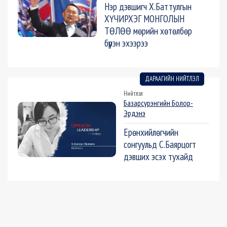
Нэр дэвшигч Х.Баттулгын
ХҮЧИРХЭГ МОНГОЛЫН
ТӨЛӨӨ мөрийн хөтөлбөр
бүрэн эхээрээ
ДАРААГИЙН НИЙТЛЭЛ
Нийтлэл
Базарсүрэнгийн Болор-
Эрдэнэ
Ерөнхийлөгчийн
сонгуульд С.Баярцогт
дэвших эсэх тухайд