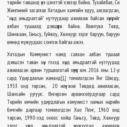
төрийн тавцанд үнэ цэнэтэй хэвээр байна. Тухайлбал, Си
Жинпиний засаглал Хятадын хамгийн ядуу, алслагдсан,
“хүнд амьдралтай” нутгуудаар ажиллаж байсан хүмүүсийг
албан тушаалд дэвшүүлж байна. Ялангуяа Төвд,
Шинжаан, Ганьсу, Гуйжоу, Хөхнуур зэрэг баруун, баруун
өмнөд мужуудаас сонгож байгаа ажээ.
Хятадын Коммунист намд саяхан албан тушаал
дэвшсэн таван хүн гэхэд хүнд амьдралтай нутгуудад
ажилласан арвин туршлагатай хүмүүс юм. 2016 оны 12-р
сард Удирдлагын яаманд
[1]
томилогдсон Янг Шяоду,
1953 онд төрсөн, 20 илүү жил Төвдөд ажилласан,
Шанхайн уугуул:. Өнгөрсөн арванхоёрдугаар сард
Төрийн өмчийн удирдлагын комунисст намын нарийн
бичгийн даргаар томилогдсон Хао Пенг, 1960 онд
төрсөн, 1990-ээд оноос хойш Ганьсу, Төвд, Хөхнуур
зэрэг хүнд амьдралтай мужуудад ажиллаж