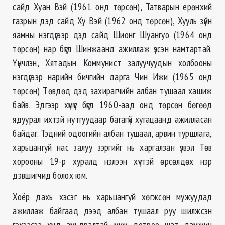
сайд Хуан Вэй (1961 онд төрсөн), Татварын ерөнхий
газрын дэд сайд Ху Вэй (1962 онд төрсөн), Хууль зүйн
яамны нэгдүгээр дэд сайд Шионг Шуангуо (1964 онд
төрсөн) нар бүгд Шинжаанд ажиллаж үзсэн намтартай.
Үүнчлэн, Хятадын Коммунист залуучуудын холбооны
нэгдүгээр нарийн бичгийн дарга Чин Ижи (1965 онд
төрсөн) Төвдөд дэд захирагчийн албан тушаал хашиж
байв. Эдгээр хүмүүс бүгд 1960-аад онд төрсөн бөгөөд
ядуурал ихтэй нутгуудаар багагүй хугацаанд ажилласан
байдаг. Тэдний одоогийн албан тушаал, арвин туршлага,
харьцангуй нас залуу зэргийг нь харгалзан үзвэл Төв
хорооны 19-р хуралд нэлээн хүчтэй өрсөлдөх нэр
дэвшигчид болох юм.
Хоёр дахь хэсэг нь харьцангуй хөгжсөн мужуудад
ажиллаж байгаад дээд албан тушаал руу шилжсэн
гэхээсээ хүнд амьдралтай муж дотроо шат дамжин