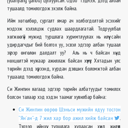
(yuanjiang ganbu) цуглуулсан. Одоо тэднээс дээд албан
тушаалд томилогдож эхэлж байна.
Ийм хөтөлбөр, сургалт ямар ач холбогдолтой эсэхийг
мэдээж хэлэлцэж судлах шаардлагатай. Тодруулбал
хөгжөөгүй мужид туршлага хуримтлуулах нь илүү сайн
удирдагчдыг бий болгох уу, эсвэл эдгээр албан тушаал
зүгээр өнгөлөн далдалт уу? Аль нь ч байсан хүнд
нөхцөлтэй мужаар ажиллаж байсан хүмүүс Хятадын улс
төрийн дээд хүрээнд, хурдан дэвших боломжтой албан
тушаалд томилогдож байна.
Си Жинпин яагаад эдгээр төрийн албатуудыг томилох
болсон талаар хэд хэдэн таамаг хувилбар байна:
Си Жинпин өөрөө Шэньси мужийн ядуу тосгон
“Ян’ан”-д 7 жил хар бор ажил хийж байсан
.
Тэрээр ийнхүү туршлага хураасан хүнд жилүүд