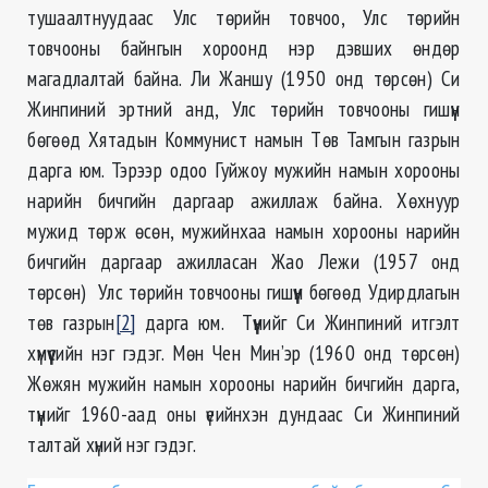
тушаалтнуудаас Улс төрийн товчоо, Улс төрийн
товчооны байнгын хороонд нэр дэвших өндөр
магадлалтай байна. Ли Жаншу (1950 онд төрсөн) Си
Жинпиний эртний анд, Улс төрийн товчооны гишүүн
бөгөөд Хятадын Коммунист намын Төв Тамгын газрын
дарга юм. Тэрээр одоо Гуйжоу мужийн намын хорооны
нарийн бичгийн даргаар ажиллаж байна. Хөхнуур
мужид төрж өсөн, мужийнхаа намын хорооны нарийн
бичгийн даргаар ажилласан Жао Лежи (1957 онд
төрсөн) Улс төрийн товчооны гишүүн бөгөөд Удирдлагын
төв газрын
[2]
дарга юм. Түүнийг Си Жинпиний итгэлт
хүмүүсийн нэг гэдэг. Мөн Чен Мин’эр (1960 онд төрсөн)
Жөжян мужийн намын хорооны нарийн бичгийн дарга,
түүнийг 1960-аад оны үеийнхэн дундаас Си Жинпиний
талтай хүний нэг гэдэг.