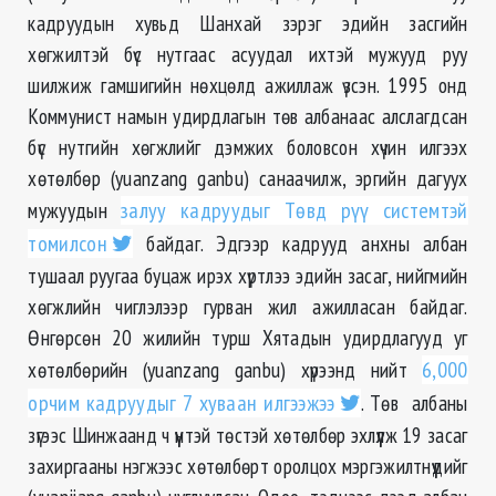
кадруудын хувьд Шанхай зэрэг эдийн засгийн
хөгжилтэй бүс нутгаас асуудал ихтэй мужууд руу
шилжиж гамшигийн нөхцөлд ажиллаж үзсэн. 1995 онд
Коммунист намын удирдлагын төв албанаас алслагдсан
бүс нутгийн хөгжлийг дэмжих боловсон хүчин илгээх
хөтөлбөр (yuanzang ganbu) санаачилж, эргийн дагуух
мужуудын
залуу кадруудыг Төвд рүү системтэй
томилсон
байдаг. Эдгээр кадрууд анхны албан
тушаал руугаа буцаж ирэх хүртлээ эдийн засаг, нийгмийн
хөгжлийн чиглэлээр гурван жил ажилласан байдаг.
Өнгөрсөн 20 жилийн турш Хятадын удирдлагууд уг
хөтөлбөрийн (yuanzang ganbu) хүрээнд нийт
6,000
орчим кадруудыг 7 хуваан илгээжээ
. Төв албаны
зүгээс Шинжаанд ч үүнтэй төстэй хөтөлбөр эхлүүлж 19 засаг
захиргааны нэгжээс хөтөлбөрт оролцох мэргэжилтнүүдийг