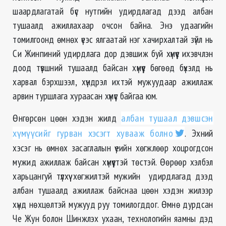
шаардлагатай бүс нутгийн удирдлагад дээд албан
тушаалд ажиллахаар очсон байна. Энэ удаагийн
томилгоонд өмнөх үеэс ялгаатай нэг хачирхалтай зүйл нь
Си Жинпиний удирдлага дор дэвшиж буй хүмүүс ихэвчлэн
доод түвшний тушаалд байсан хүмүүс бөгөөд бүхэлд нь
харвал бэрхшээл, хүндрэл ихтэй мужуудаар ажиллаж
арвин туршлага хураасан хүмүүс байгаа юм.
Өнгөрсөн цөөн хэдэн жилд
албан тушаал дэвшсэн
хүмүүсийг гурван хэсэгт хувааж болно
. Эхний
хэсэг нь өмнөх засаглалын үеийн хөгжлөөр хоцрогдсон
мужид ажиллаж байсан хүмүүстэй төстэй. Өөрөөр хэлбэл
харьцангуй түлхүү хөгжилтэй мужийн удирдлагад дээд
албан тушаалд ажиллаж байснаа цөөн хэдэн жилээр
хүнд нөхцөлтэй мужууд руу томилогддог. Өмнө дурдсан
Че Жун болон Шинжлэх ухаан, технологийн яамны дэд