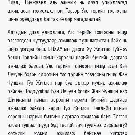
Төвд, Шинжаанд аль алиных нь дээд удирдлагад
ажилласан тохиолдол юм. Тэрээр Улс төрийн товчооны
шинэ бүрэлдэхүүнд багтах өндөр магадлалтай.
Хятадын дээд удирдлага, Улс төрийн товчооны гишүүд
алслагдсан нутгуудаар ажиллаж туршлагажсан байх нь
шинэ үзэгдэл биш. БНХАУ-ын дарга Ху Жинтао Гуйжоу
болон Төвдийн намын хорооны нарийн бичгийн даргаар
ажиллаж байсан. Улс төрийн товчооны гишүүн асан Ван
Лечуан болон одоогийн Улс төрийн товчооны гишүүн Жан
Чуншян, Гуо Жинлон нар бүгд эдгээр мужид ажиллаж
байсан. Тодруулбал Ван Лечуан болон Жан Чуншян нар
Шинжааны намын хорооны нарийн бичгийн даргаар
ажиллаж байсан, харин Гуо Жинлон Төвдийн намын
хорооны нарийн бичгийн даргаар ажиллаж байв. Эдгээр
албан тушаалтнууд бүгд төстэй зам туулжээ: харьцангуй
хөгжсөн мужид ажиллаж байснаа хөгжүүлэх