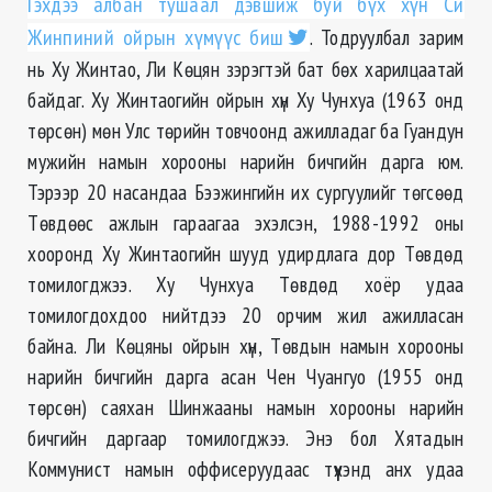
Гэхдээ албан тушаал дэвшиж буй бүх хүн Си
Жинпиний ойрын хүмүүс биш
. Тодруулбал зарим
нь Ху Жинтао, Ли Көцян зэрэгтэй бат бөх харилцаатай
байдаг. Ху Жинтаогийн ойрын хүн Ху Чунхуа (1963 онд
төрсөн) мөн Улс төрийн товчоонд ажилладаг ба Гуандун
мужийн намын хорооны нарийн бичгийн дарга юм.
Тэрээр 20 насандаа Бээжингийн их сургуулийг төгсөөд
Төвдөөс ажлын гараагаа эхэлсэн, 1988-1992 оны
хооронд Ху Жинтаогийн шууд удирдлага дор Төвдөд
томилогджээ. Ху Чунхуа Төвдөд хоёр удаа
томилогдохдоо нийтдээ 20 орчим жил ажилласан
байна. Ли Көцяны ойрын хүн, Төвдын намын хорооны
нарийн бичгийн дарга асан Чен Чуангуо (1955 онд
төрсөн) саяхан Шинжааны намын хорооны нарийн
бичгийн даргаар томилогджээ. Энэ бол Хятадын
Коммунист намын оффисеруудаас түүхэнд анх удаа