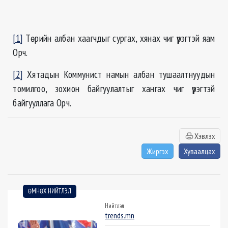
[1]
Төрийн албан хаагчдыг сургах, хянах чиг үүрэгтэй яам
Орч.
[2]
Хятадын Коммунист намын албан тушаалтнуудын
томилгоо, зохион байгуулалтыг хангах чиг үүрэгтэй
байгууллага Орч.
Хэвлэх
Жиргэх
Хуваалцах
ӨМНӨХ НИЙТЛЭЛ
Нийтлэл
trends.mn