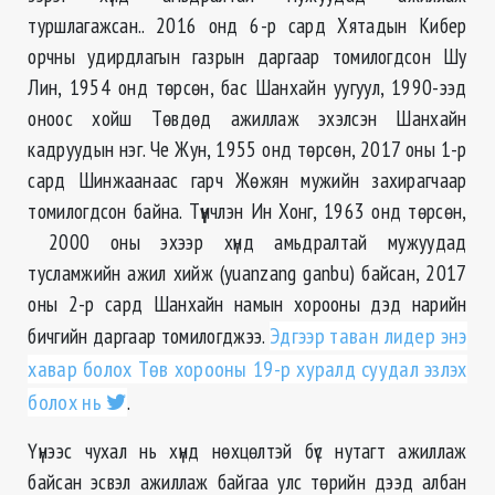
туршлагажсан.. 2016 онд 6-р сард Хятадын Кибер
орчны удирдлагын газрын даргаар томилогдсон Шу
Лин, 1954 онд төрсөн, бас Шанхайн уугуул, 1990-ээд
оноос хойш Төвдөд ажиллаж эхэлсэн Шанхайн
кадруудын нэг. Че Жун, 1955 онд төрсөн, 2017 оны 1-р
сард Шинжаанаас гарч Жөжян мужийн захирагчаар
томилогдсон байна. Түүнчлэн Ин Хонг, 1963 онд төрсөн,
2000 оны эхээр хүнд амьдралтай мужуудад
тусламжийн ажил хийж (yuanzang ganbu) байсан, 2017
оны 2-р сард Шанхайн намын хорооны дэд нарийн
бичгийн даргаар томилогджээ.
Эдгээр таван лидер энэ
хавар болох Төв хорооны 19-р хуралд суудал эзлэх
болох нь
.
Үүнээс чухал нь хүнд нөхцөлтэй бүс нутагт ажиллаж
байсан эсвэл ажиллаж байгаа улс төрийн дээд албан