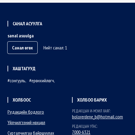
САНАЛ АСУУЛГА
sanal asuulga
Санал өгөх
Нийт санал: 1
ХАШТАГУУД
сонгууль
ерөнхийлөгч
ХОЛБООС
ХОЛБОО БАРИХ
РЕДАКЦЫН И-МЭИЛ ХАЯГ:
Редакцийн бодлого
bolorerdene_b@hotmail.com
Үйлчилгээний нөхцөл
РЕДАКЦЫН УТАС:
7000-6321
Сурталчилгаа байршуулах