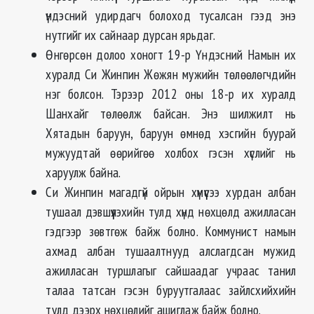
үндэсний удирдагч болоход тусалсан гээд энэ
нутгийг их сайнаар дурсан ярьдаг.
Өнгөрсөн долоо хоногт 19-р Үндэсний Намын их
хуралд Си Жинпин Жөжян мужийн төлөөлөгчдийн
нэг болсон. Тэрээр 2012 оны 18-р их хуралд
Шанхайг төлөөлж байсан. Энэ шилжилт нь
Хятадын баруун, баруун өмнөд хэсгийн буурай
мужуудтай өөрийгөө холбох гэсэн хүслийг нь
харуулж байна.
Си Жинпин магадгүй ойрын хүмүүсээ хурдан албан
тушаал дэвшүүлэхийн тулд хүнд нөхцөлд ажилласан
гэдгээр зөвтгөж байж болно. Коммунист намын
ахмад албан тушаалтнууд алслагдсан мужид
ажилласан туршлагыг сайшаадаг учраас танил
талаа татсан гэсэн буруутгалаас зайлсхийхийн
тулд дээрх нөхцөлийг ашиглаж байж болно.