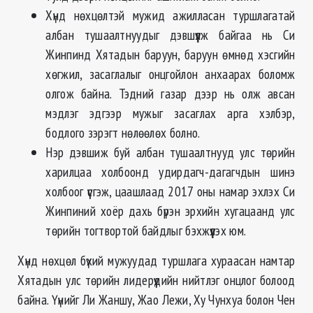
Хүнд нөхцөлтэй мужид ажилласан туршлагатай
албан тушаалтнуудыг дэвшүүлж байгаа нь Си
Жинпинд Хятадын баруун, баруун өмнөд хэсгийн
хөгжил, засаглалыг онцгойлон анхаарах боломж
олгож байна. Тэдний газар дээр нь олж авсан
мэдлэг эдгээр мужыг засаглах арга хэлбэр,
бодлого зэрэгт нөлөөлөх болно.
Нэр дэвшиж буй албан тушаалтнууд улс төрийн
харилцаа холбоонд удирдагч-дагагчдын шинэ
холбоог үүсгэж, цаашлаад 2017 оны намар эхлэх Си
Жинпиний хоёр дахь бүрэн эрхийн хугацаанд улс
төрийн тогтвортой байдлыг бэхжүүлэх юм.
Хүнд нөхцөл бүхий мужуудад туршлага хураасан намтар
Хятадын улс төрийн лидерүүдийн нийтлэг онцлог болоод
байна. Үүнийг Ли Жаншу, Жао Лежи, Ху Чунхуа болон Чен