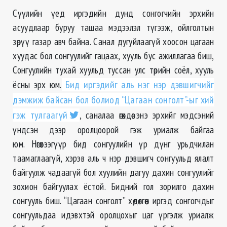
Сүүлийн үед иргэдийн дунд сонгогчийн эрхийн
асуудлаар буруу ташаа мэдээлэл түгээж, ойлголтын
зөрүү газар авч байна. Санал дугуйлаагүй хоосон цагаан
хуудас бол сонгуулийг гацаах, хууль бус ажиллагаа биш,
Сонгуулийн тухай хуульд туссан улс төрийн соёл, хууль
ёсны эрх юм.
Бид иргэдийг аль нэг нэр дэвшигчийг
дэмжиж байсан бол болиод “Цагаан сонголт”-ыг хий
гэж тулгаагүй
, саналаа өгөхдөө энэ эрхийг мэдсэний
үндсэн дээр оролцоорой гэж уриалж байгаа
юм. Нөгөөтээгүүр бид сонгуулийн үр дүнг урьдчилан
таамаглаагүй, хэрэв аль ч нэр дэвшигч сонгуульд ялалт
байгуулж чадаагүй бол хуулийн дагуу дахин сонгуулийг
зохион байгуулах ёстой. Бидний гол зорилго дахин
сонгууль биш. “Цагаан сонголт” хөдөлгөөн иргэд сонгогчдыг
сонгуульдаа идэвхтэй оролцохыг цаг үргэлж уриалж