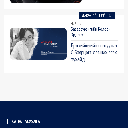
ДАРААГИЙН НИЙТЛЭЛ
Нийтлэл
Базарсүрэнгийн Болор-
Эрдэнэ
Ерөнхийлөгчийн сонгуульд
С.Баярцогт дэвших эсэх
тухайд
САНАЛ АСУУЛГА