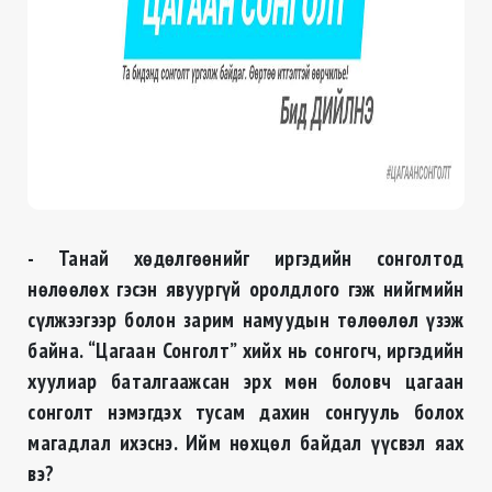
- Танай хөдөлгөөнийг иргэдийн сонголтод
нөлөөлөх гэсэн явуургүй оролдлого гэж нийгмийн
сүлжээгээр болон зарим намуудын төлөөлөл үзэж
байна.
“Цагаан Сонголт” хийх нь сонгогч, иргэдийн
хуулиар баталгаажсан эрх мөн боловч
цагаан
сонголт нэмэгдэх тусам дахин сонгууль болох
магадлал ихэснэ. Ийм нөхцөл байдал үүсвэл яах
вэ?