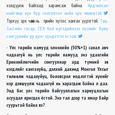
холдуулж байгаад харамсаж байна.
Ардчилсан
нийгэмд хүн бүр сонголтоо хийх эрх чөлөөтэй.
Тэрхүү эрх чөлөөг нь төрийн зүгээс хангах үүрэгтэй.
Төр,
Засгийн газар, СЕХ бол иргэдийнхээ хүслийг буюу
сонгуулийн үр дүнг хүндэтгэх ёстой.
-
Улс төрийн намууд олонхийн (50%+1) санал авч
чадаагүй нь улс төрийн намууд энэ удаагийн
Ерөнхийлөгчийн сонгуулиар ард түмний эв
нэгдлийг хангахуйц, дэлхий дахинд Монгол Улсыг
төлөөлж чадахуйуц, боловсрол мэдлэгтэй хүнийг
нэр дэвшүүлж чадаагүй нь харагдаж байна л даа.
Энд бас улс төрийн байгууллагын хариуцлагын
асуудал яригдах ёстой. Энэ тал дээр та ямар байр
суурьтай байна вэ?