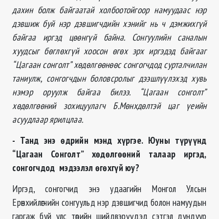
дахин болж байгаатай холбоотойгоор намуудаас нэр
дэвшиж буй нэр дэвшигчдийн хэнийг нь ч дэмжихгүй
байгаа иргэд цөөнгүй байна. Сонгуулийн саналын
хуудсыг бөглөхгүй хоосон өгөх эрх иргэдэд байгааг
“Цагаан сонголт” хөдөлгөөнөөс сонгогчдод сурталчилан
таниулж, сонгогчдын боловсролыг дээшлүүлэхэд хувь
нэмэр оруулж байгаа билээ. “Цагаан сонголт”
хөдөлгөөний зохицуулагч Б.Мөнхдөлтэй цаг үеийн
асуудлаар ярилцлаа.
- Танд энэ өдрийн мэнд хүргэе. Юуны түрүүнд
“Цагаан Сонголт” хөдөлгөөний талаар иргэд,
сонгогчдод мэдээлэл өгөхгүй юу?
Иргэд, сонгогчид энэ удаагийн Монгол Улсын
Ерөнхийлөгчийн сонгуульд нэр дэвшигчид болон намуудын
гаргаж буй улс төрийн шийдвэрүүдэд сэтгэл дундуур