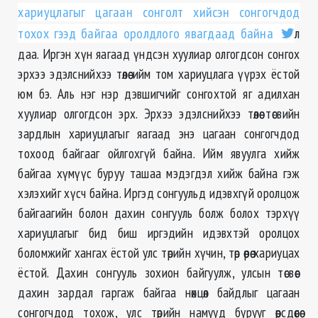
хариуцлагыг цагаан сонголт хийсэн сонгогчдод
тохох гээд байгаа оролдлого явагдаад байна
л
даа. Иргэн хүн яагаад үндсэн хуулиар олгогдсон сонгох
эрхээ эдэлснийхээ төлөө ийм том хариуцлага үүрэх ёстой
юм бэ. Аль нэг нэр дэвшигчийг сонгохтой яг адилхан
хуулиар олгогдсон эрх. Эрхээ эдэлснийхээ төлөө төсвийн
зардлын хариуцлагыг яагаад энэ цагаан сонгогчдод
тохоод байгааг ойлгохгүй байна. Ийм явуулга хийж
байгаа хүмүүс буруу ташаа мэдэгдэл хийж байна гэж
хэлэхийг хүсч байна. Иргэд сонгуульд идэвхгүй оролцож
байгаагийн болон дахин сонгууль болж болох тэрхүү
хариуцлагыг бид биш иргэдийн идэвхтэй оролцох
боломжийг хангах ёстой улс төрийн хүчин, төр өөрөө хариуцах
ёстой. Дахин сонгууль зохион байгуулж, улсын төсвөөс
дахин зардал гаргаж байгаа нөхцөл байдлыг цагаан
сонгогчдод тохож, улс төрийн намууд бурууг өөрсдөөсөө