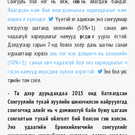
Сонгууль бол нэг нь ялж, нөгөө нь ялагдаж байдаг.
Ялагдсан нам бол ялагдсаныхаа хариуцлагыг нам
өөрөө л хүлээдэг.
Үүнтэй яг адилхан энэ сонгуулиар
нэгдүгээр шатанд олонхийн (50%+1) санал авч
чадаагүй хариуцлагыг намууд өөрсдөө л үүрэх ёстой.
Долдугаар сарын 7-нд болох хоёр дахь шатны санал
хураалтаар хэрвээ
аль нэг нэр дэвшигч нь олонхийн
(50%+1) санал авч чадахгүй бол энэ хариуцлагыг ч
гэсэн намууд өөрсдөө хүлээх хэрэгтэй.
Энэ бол улс
төрийн том соёл.
- Та дээр дурьдахдаа 2015 онд батлагдсан
Сонгуулийн тухай хуулийн шинэчилсэн найруулгад
сонгогчид алийг нь ч дэмжихгүй байх буюу цагаан
сонголтын тухай ойлголт бий болсон гэж хэлсэн.
Энэ удаагийн Ерөнхийлөгчийн сонгуулийг