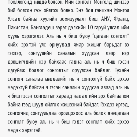
тооллогонд нөлөөлдөг болсон. Ийм сонголт Монголд шинээр
бий болсон гэж ойлгож болно. Энэ бол ганцхан Монгол
Улсад байгаа хуулийн зохицуулалт биш. АНУ, Франц,
Пакистан, Бангладеш зэрэг дэлхийн 10 гаруй улсад ийм
хууль хэрэгждэг. Аль нь ч биш буюу “цагаан сонголт”
хийх эрхтэй улс орнуудад ямар жишиг барьдаг вэ
гэхээр, сонгуулийн саналын хуудсан дээр нэр
дэвшигчдийн нэр байхаас гадна аль нь ч биш гэсэн
дугуйлж болдог сонголтыг оруулсан байдаг. Тухайн
сонгогч саналаа өгөхдөө алийг нь ч сонгохгүй байх эрхээ
мэдэхгүй байсан ч гэсэн саналын хуудсаа аваад аль нь
ч биш гэсэн сонголтыг хараад надад ийм эрх байгаа юм
байна гээд шууд ойлгох жишээний байдаг. Гэхдээ иргэд,
сонгогчид сонгуульдаа оролцохоос аль болох өмнө цагаан
сонголт буюу аль нь ч биш гэдэг сонголт хийх эрхээ
мэдэх хэрэгтэй.