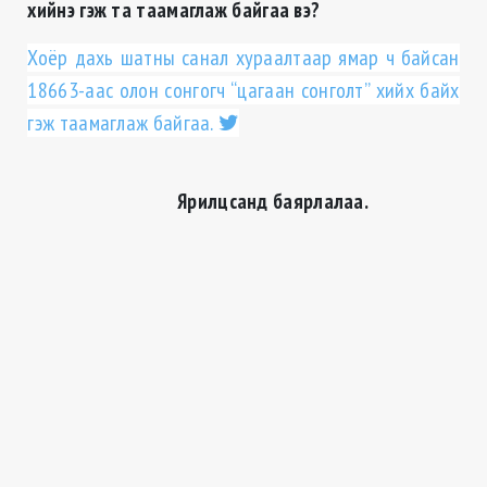
хийнэ гэж та таамаглаж байгаа вэ?
Хоёр дахь шатны санал хураалтаар ямар ч байсан
18663-аас олон сонгогч “цагаан сонголт” хийх байх
гэж таамаглаж байгаа.
Ярилцсанд баярлалаа.