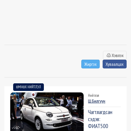
Хэвлэх
Жиргэх
Хуваалцах
ӨМНӨХ НИЙТЛЭЛ
Нийтлэл
Ш.Билгүүн
Чагтлагдсан
сэдэв:
ФИАТ500