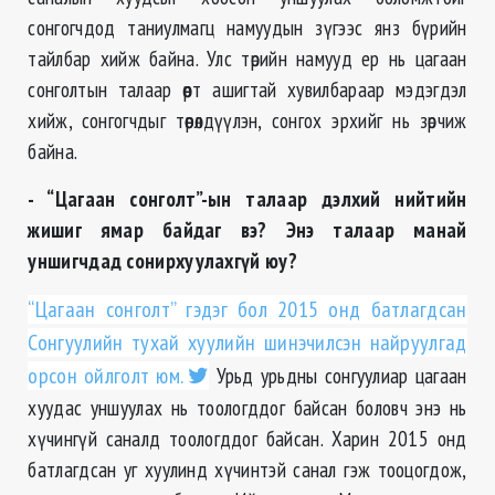
сонгогчдод таниулмагц намуудын зүгээс янз бүрийн
тайлбар хийж байна. Улс төрийн намууд ер нь цагаан
сонголтын талаар өөрт ашигтай хувилбараар мэдэгдэл
хийж, сонгогчдыг төөрөлдүүлэн, сонгох эрхийг нь зөрчиж
байна.
- “Цагаан сонголт”-ын талаар дэлхий нийтийн
жишиг ямар байдаг вэ? Энэ талаар манай
уншигчдад сонирхуулахгүй юу?
“Цагаан сонголт” гэдэг бол 2015 онд батлагдсан
Сонгуулийн тухай хуулийн шинэчилсэн найруулгад
орсон ойлголт юм.
Урьд урьдны сонгуулиар цагаан
хуудас уншуулах нь тоологддог байсан боловч энэ нь
хүчингүй саналд тоологддог байсан. Харин 2015 онд
батлагдсан уг хуулинд хүчинтэй санал гэж тооцогдож,