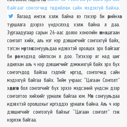
байгааг сонгогчид төдийлөн сайн мэдэхгүй байна.
Яагаад ингэж хэлж байна вэ гэхээр би өөрийнхөө
туршлага дээрээ үндэслээд хэлж байна л даа.
Зургаадугаар сарын 26-аас долоо хоногийн өмнө цагаан
сонголт хийх, аль нэг нэр дэвшигчийг сонгохгүй байх,
тэгсэн мөртлөө сонгуульдаа идэвхтэй оролцох эрх байгааг
би өөрөө мэдээд ойлгосон л доо. Тэгэхээр яг над шиг
адилхан аль ч нэр дэвшигчийг дэмжихгүй байх эрх бүх
сонгогчдод байгаа гэдгийг иргэд, сонгогчид сайн
мэдэхгүй байгаа байх. Тийм учраас “Цагаан Сонголт”
хөдөлгөөн бол сонгогчийг бүх эрхээ мэдсэний үндсэн дээр
сонголтоо хийхийг уриалж байгаа юм. Мөн сонгуульдаа
идэвхтэй оролцохыг иргэддээ уриалж байна. Аль ч нэр
дэвшигчийг сонгохгүй байхыг “Цагаан сонголт” гэж
нэрлэж байгаа.