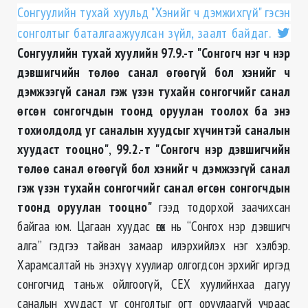
Сонгуулийн тухай хуульд "Хэнийг ч дэмжихгүй" гэсэн
сонголтыг баталгаажуулсан зүйл, заалт байдаг.
Сонгуулийн тухай хуулийн
97.9.-т
"Сонгогч нэг ч нэр
дэвшигчийн төлөө санал өгөөгүй бол хэнийг ч
дэмжээгүй санал гэж үзэн тухайн сонгогчийг санал
өгсөн сонгогчдын тоонд оруулан тоолох ба энэ
тохиолдолд уг саналын хуудсыг хүчинтэй саналын
хуудаст тооцно"
,
99.2.-т
"
Сонгогч нэр дэвшигчийн
төлөө санал өгөөгүй бол хэнийг ч дэмжээгүй санал
гэж үзэн тухайн сонгогчийг санал өгсөн сонгогчдын
тоонд оруулан тооцно"
гээд тодорхой заачихсан
байгаа юм. Цагаан хуудас өгөх нь “Сонгох нэр дэвшигч
алга” гэдгээ тайван замаар илэрхийлэх нэг хэлбэр.
Харамсалтай нь энэхүү хуулиар олгогдсон эрхийг иргэд
сонгогчид таньж ойлгоогүй, СЕХ хуулийнхаа дагуу
саналын хуудаст уг сонголтыг огт оруулаагүй учраас