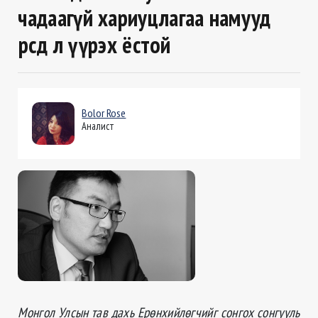
чадаагүй хариуцлагаа намууд
өөрсдөө л үүрэх ёстой
Bolor Rose
Аналист
Монгол Улсын тав дахь Ерөнхийлөгчийг сонгох сонгууль