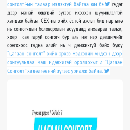
сонголт”-ын талаар мэдэхгүй байгаа юм бэ
гэдэг
дээр манай хөдөлгөөний зүгээс ихээхэн шүүмжлэлтэй
хандаж байгаа. СЕХ-ны хийх ёстой ажлыг бид нар өмнөөс
нь сонгогчдын боловсролын асуудалд анхаарал тавьж,
хоёр сая гаруй сонгогч бүр аль нэг нэр дэвшигчийг
сонгохоос гадна алийг нь ч дэмжихгүй байх буюу
“цагаан сонголт” хийх эрхээ мэдсэний үндсэн дээр
сонгуульдаа маш идэвхитэй оролцохыг л “Цагаан
Сонголт” хөдөлгөөний зүгээс уриалж байна.