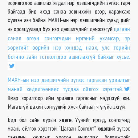
зорилгодоо ашиглах явдал нэр дэвшигчдийн зүгээс гарч
байгаад бид ихэд санаа зовнихийн дээр, харамсаж
хүлээн авч байна. МАХН-ын нэр дэвшигчийн хувьд өөрийг
нь оролцуулаад бүх нэр дэвшигчдийг дэмжээгүй
цагаан
санал өгсөн сонгогчдын иргэний ухамсар, эр
зоригийг өөрийн нэр хүндэд наах, улс төрийн
богино зайн тоглолтдоо ашиглахгүй байхыг хүсье.
МАХН-ын нэр дэвшигчийн зүгээс гаргасан уриалгыг
манай хөдөлгөөнөөс тусдаа ойлгох хэрэгтэй.
Ямар зорилгоор ийм уриалга гаргасныг мэдэхгүй юм.
Магадгүй дахин сонгуулийг хүсч байгааг ч үгүйсгэхгүй.
Бид бол сайн дурын хөдөлгөөн. Үүнийг иргэд, сонгогчид
маань ойлгох хэрэгтэй. “Цагаан Сонголт” хөдөлгөөний зүгээс
саналын хуудсыг хоосон уншуулах боломжтойг