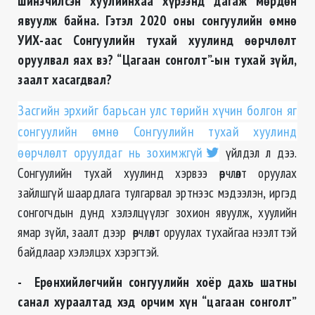
шинэчилсэн хуулийнхаа хүрээнд дагаж мөрдөн
явуулж байна. Гэтэл 2020 оны сонгуулийн өмнө
УИХ-аас Сонгуулийн тухай хуулинд өөрчлөлт
оруулвал яах вэ? “Цагаан сонголт”-ын тухай зүйл,
заалт хасагдвал?
Засгийн эрхийг барьсан улс төрийн хүчин болгон яг
сонгуулийн өмнө Сонгуулийн тухай хуулинд
өөрчлөлт оруулдаг нь зохимжгүй
үйлдэл л дээ.
Сонгуулийн тухай хуулинд хэрвээ өөрчлөлт оруулах
зайлшгүй шаардлага тулгарвал эртнээс мэдээлэн, иргэд
сонгогчдын дунд хэлэлцүүлэг зохион явуулж, хуулийн
ямар зүйл, заалт дээр өөрчлөлт оруулах тухайгаа нээлттэй
байдлаар хэлэлцэх хэрэгтэй.
- Ерөнхийлөгчийн сонгуулийн хоёр дахь шатны
санал хураалтад хэд орчим хүн “цагаан сонголт”