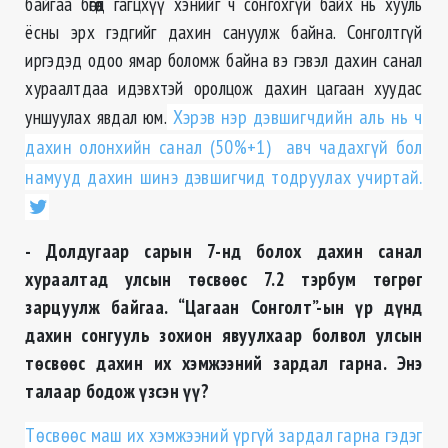
байгаа бөгөөд гагцхүү хэнийг ч сонгохгүй байх нь хууль
ёсны эрх гэдгийг дахин сануулж байна. Сонголтгүй
иргэдэд одоо ямар боломж байна вэ гэвэл дахин санал
хураалтдаа идэвхтэй оролцож дахин цагаан хуудас
уншуулах явдал юм.
Хэрэв нэр дэвшигчдийн аль нь ч
дахин олонхийн санал (50%+1) авч чадахгүй бол
намууд дахин шинэ дэвшигчид тодруулах учиртай.
- Долдугаар сарын 7-нд болох дахин санал
хураалтад улсын төсвөөс 7.2 тэрбум төгрөг
зарцуулж байгаа. “Цагаан Сонголт”-ын үр дүнд
дахин сонгууль зохион явуулхаар болвол улсын
төсвөөс дахин их хэмжээний зардал гарна. Энэ
талаар бодож үзсэн үү?
Төсвөөс маш их хэмжээний үргүй зардал гарна гэдэг