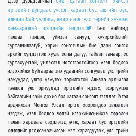
Дээр дурьдсанчлан
бид “цагаан сонголт” хийсэн
иргэдийн дундаас үүссэн хараат бус, ашгийн бус,
аливаа байгууллага, ямар нэгэн улс төрийн хүчнээс
хамааралгүй иргэдийн нэгдэл.
Бид нийгэмд
талцал тэмцэл, үймээн самуун, хүчирхийллийг
сурталчилаагүй, харин сонгогчдын бие даан сонгох
эрхийг хүндэтгэж хууль ёсны дагуу, тайван замаар, ёс
суртахуунтай, үндэслэл нотолгоотойгоор үзэл бодлоо
илэрхийлж буйгаараа энэ удаагийн сонгуульд улс төрийн
намуудад үлгэр үзүүлэх зорилготой. Аливаа ардчилал
төлөвшсөн улс орнуудад иргэдийн идэвх, эсэргүүцэл
байгаагийн сайн дохио бол цагаан сонголт гэгддэг. Гэтэл
ардчилсан Монгол Улсад иргэд хоорондоо эвлэлдэн
нэгдэж, үзэл бодлоо чөлөөтэй илэрхийлснийхээ төлөө олон
талын хардлага сэрдлэгэд өртөж, хараат бус иргэдийн
хөдөлгөөнийг өөрсдөө санаачилсан мэт харагдуулах, улс төрийн