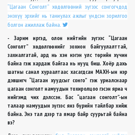
“Цагаан Сонголт” хөдөлгөөний зүгээс сонгогчдод
энэхүү эрхийг нь таниулах ажлыг үндсэн зорилгоо
болгон ажиллаж байна.
- Зарим иргэд, олон нийтийн зүгээс “Цагаан
Сонголт” хөдөлгөөнийг зохион байгуулалттай,
захиалгатай, ард нь хэн нэгэн улс төрийн хүчин
байна гэж хардаж байгаа нь нууц биш. Хоёр дахь
шатны санал хураалтаас хасагдсан
МАХН-ын нэр
дэвшигч “Цагаан хуудсыг сонго” гэж уриалснаар
цагаан сонголт намуудын тохиролцоо гэсэн яриа ч
нийгэмд чих дэлссэн. Бас “цагаан сонголт”-ын
талаар
намуудын зүгээс янз бүрийн тайлбар хийж
байна. Энэ тал дээр та ямар байр суурьтай байна
вэ?