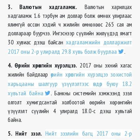
3. Валютын хадгаламж.
Валютын харилцах
хадгаламж 1.6 тэрбум ам доллар болж өмнөх улирлаас
ялимгүй өссөн хэдий ч жилийн өмнөхөөс 265 сая ам
доллараар буурчээ. Ингэснээр сүүлийн жилүүдэд ямагт
30 хувиас дээш байсан
хадгаламжийн долларжилт
2017 оны 2-р улиралд 29.8 хувь болж буурлаа
.
4. Өөрийн хөрөнгийн хүрэлцээ.
2017 оны эхний хагас
жилийн байдлаар
өөрийн хөрөнгийн хүрэлцээ зохистой
харьцааны шалгуур үзүүлэлтээс өндөр буюу 18.2
хувьтай байна
. Банкны системийн хэмжээнд зээл
олголт хумигдсантай холбоотой өөрийн хөрөнгийн
үзүүлэлт сүүлийн 4 улиралд 18.0-с дээш хувьтай
байна.
5. Нийт зээл.
Нийт зээлийн багц 2017 оны 2-р