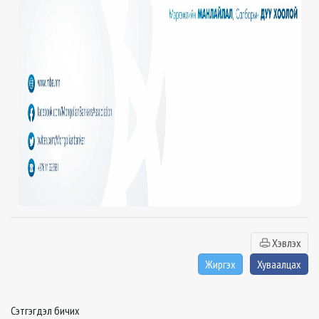
Хэвлэх
Жиргэх
Хуваалцах
Сэтгэгдэл бичих