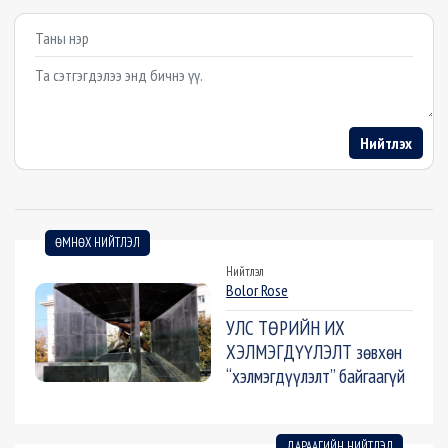
Example textarea
Нийтлэх
ӨМНӨХ НИЙТЛЭЛ
Нийтлэл
Bolor Rose
УЛС ТӨРИЙН ИХ
ХЭЛМЭГДҮҮЛЭЛТ зөвхөн
“хэлмэгдүүлэлт” байгаагүй
ДАРААГИЙН НИЙТЛЭЛ