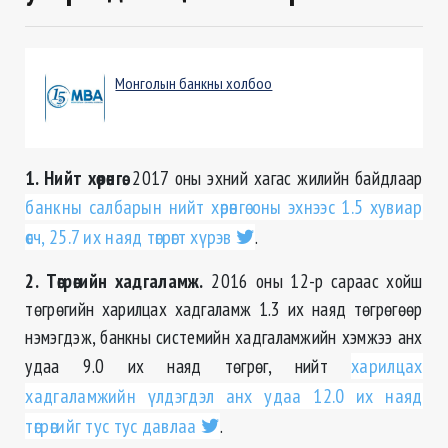
Монголын банкны холбоо
1. Нийт хөрөнгө.
2017 оны эхний хагас жилийн байдлаар
банкны салбарын нийт хөрөнгө оны эхнээс 1.5 хувиар
өсч, 25.7 их наяд төгрөгт хүрэв
.
2. Төгрөгийн хадгаламж.
2016 оны 12-р сараас хойш
төгрөгийн харилцах хадгаламж 1.3 их наяд төгрөгөөр
нэмэгдэж, банкны системийн хадгаламжийн хэмжээ анх
удаа 9.0 их наяд төгрөг, нийт
харилцах
хадгаламжийн үлдэгдэл анх удаа 12.0 их наяд
төгрөгийг тус тус давлаа
.