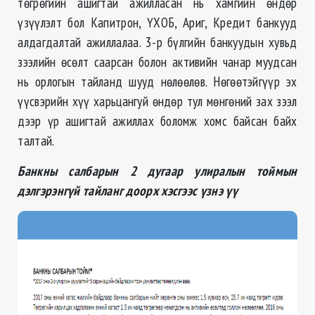
төгрөгийн ашигтай ажилласан нь хамгийн өндөр
үзүүлэлт бол Капитрон, ҮХОБ, Ариг, Кредит банкууд
алдагдалтай ажиллалаа. 3-р бүлгийн банкуудын хувьд
зээлийн өсөлт саарсан болон активийн чанар муудсан
нь орлогын тайланд шууд нөлөөлөв. Нөгөөтэйгүүр эх
үүсвэрийн хүү харьцангуй өндөр тул мөнгөний зах зээл
дээр үр ашигтай ажиллах боломж хомс байсан байх
талтай.
Банкны салбарын 2 дугаар улиралын тоймын
дэлгэрэнгүй тайланг доорх хэсгээс үзнэ үү