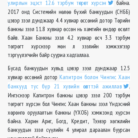
улирлын эцэст 12.6 тэрбум төгрөгт хүрсэн
байна.
2017 онд Системийн нөлөө бүхий банкуудын (СНББ)
цэвэр зээл дунджаар 4.4 хувиар өссөний дотор Төрийн
банкны зээл 11.8 хувиар өссөн нь хамгийн өндөр өсөлт
байв. Хаан Банкны зээл 4.2 хувиар өсч 3.3 тэрбум
төгрөгт хүрснээр мөн л зээлийн хэмжээгээр
тэргүүлэгчийн байр сууриа хадгаллаа.
Бусад банкуудын хувьд цэвэр зээл дунджаар 12.5
хувиар өссөний дотор
Капитрон болон Чингис Хаан
банкууд тус бүр 21 хувийн өсөлттэй ажиллав
.
Ингэснээр Капитрон банкны цэвэр зээл 200 тэрбум
төгрөгт хүрсэн бол Чингис Хаан банкны зээл Үндэсний
хөрөнгө оруулалтын банкны (ҮХОБ) хэмжээнд хүрсэн
байна. Харин Ариг, Богд, Кредит, Тээвэр хөгжлийн
банкуудын зээл сүүлийн 4 улирал дараалан буурсан