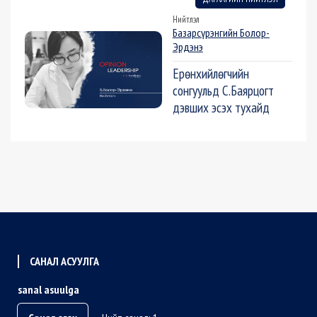
Нийтлэл
Базарсүрэнгийн Болор-
Эрдэнэ
Ерөнхийлөгчийн
сонгуульд С.Баярцогт
дэвших эсэх тухайд
САНАЛ АСУУЛГА
sanal asuulga