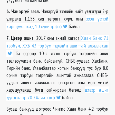
үзүүлэлттэй байгаа юм.
6. Чанаргүй зээл.
Чанаргүй зээлийн нийт үлдэгдэл 2-р
улиралд 1,153 сая төгрөгт хүрч, оны
эхэн үетэй
харьцуулахад 10 хувиар өссөн
байна.
7. Цэвэр ашиг.
2017 оны эхний хагаст
Хаан Банк 71
тэрбум, ХХБ 43 тэрбум төгрөгийн ашигтай ажилласан
ба өөрөөр 10-с дээш тэрбум төгрөгийн ашиг
төвлөрүүлсэн банк байсангүй. СНББ-уудаас ХасБанк,
Төрийн банк, Улаанбаатар хотын банкууд тус бүр 8.0
орчим тэрбум төгрөгийн ашигтай ажиллалаа. СНББ-
уудын ашигт ажиллагааг өнгөрсөн оны мөн үетэй
харьцуулахад бүгд сайжирсан бөгөөд
цэвэр ашиг
дунджаар 70.2%-иар өссөн
байна.
Бусад банкууд дотроос Чингис Хаан банк 4.2 тэрбум