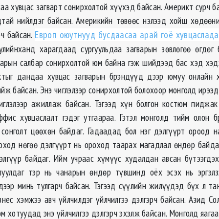
аа хувцас загварт сонирхолтой хүүхэд байсан. Америкт сурч б
тай нийлдэг байсан. Америкийн төвөөс нэлээд хойш хөдөөн
ч байсан.
Европ оюутнууд бусдаасаа арай гоё хувцаслад
улийнханд харагдаад сургуульдаа загварын зөвлөгөө өгдөг 
варын салбар сонирхолтой юм байна гэж шийдээд бас хэд хэд
ктыг дандаа хувцас загварын брэндүүд дээр юмуу онлайн 
ийж байсан. Энэ чиглэлээр сонирхолтой болохоор монголд ирээд
иглэлээр ажиллаж байсан. Тэгээд хүн болгон костюм пиджак
ффис хувцаслалт гэдэг утгаараа. Гэтэл монголд тийм олон б
сонголт цөөхөн байдаг. Гадаадад бол нэг дэлгүүрт ороод 
оход нөгөө дэлгүүрт нь ороход таарах магадлал өндөр байда
элгүүр байдаг. Ийм учраас хүмүүс худалдан авсан бүтээгдэ
луулдаг тэр нь чанарын өндөр түвшинд оёх эсэх нь эргэлз
дээр минь тулгарч байсан. Тэгээд сүүлийн жилүүдэд бүх л тан
нес хэмжээ авч үйлчилдэг үйлчилгээ дэлгэрч байсан. Азид Сол
ом хотуудад энэ үйлчилгээ дэлгэрч эхэлж байсан. Монголд яагаа