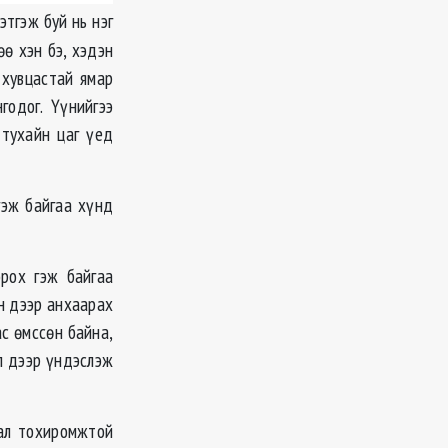
этгэж буй нь нэг
өө хэн бэ, хэдэн
 хувцастай ямар
годог. Үүнийгээ
 тухайн цаг үед
гэж байгаа хүнд
рох гэж байгаа
н дээр анхаарах
ас өмссөн байна,
йл дээр үндэслэж
ал тохиромжтой