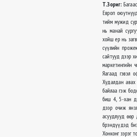
Т.Зориг:
Багаас
Европ оюутнууд
тийм мужид сур
нь манай сургу
хойш ер нь заг
сүүлийн проже
сайтууд дээр х
маркетингийн ч
Яагаад гэвэл о
Худалдан авах 
байлаа гэж бод
биш 4, 5-хан д
дээр очиж янз
асуудлууд өөр 
брэндүүдэд биз
Хонконг зэрэг т