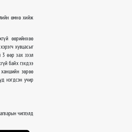
илийн өмнө хийж
гүй өөрийнхөө
хэрэгч хувцасыг
 3 өөр зах зээл
хгүй байх гэхдээ
 ханшийн зөрөө
ууд нэгдсэн учир
загварын чиглэлд