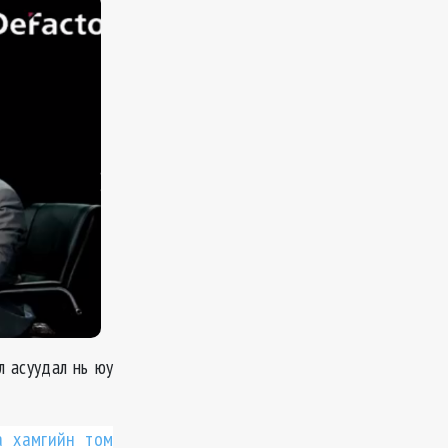
л асуудал нь юу
а хамгийн том