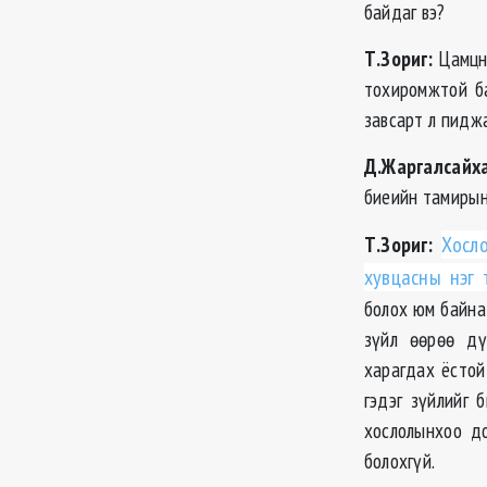
байдаг вэ?
Т.Зориг:
Цамцны
тохиромжтой ба
завсарт л пидж
Д.Жаргалсайха
биеийн тамирын
Т.Зориг:
Хосл
хувцасны нэг 
болох юм байна 
зүйл өөрөө дү
харагдах ёстой
гэдэг зүйлийг 
хослолынхоо до
болохгүй.