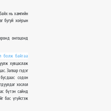
байх нь хамгийн
аг бугуй хоёрын
оронд онгоцонд
ил болж байгаа
уулж хувцаслаж
ас. Загвар гэдэг
 бусдаас содон
гдуулдаг хослол
гас бүтэн сайнд
йг бас үгүйсгэж