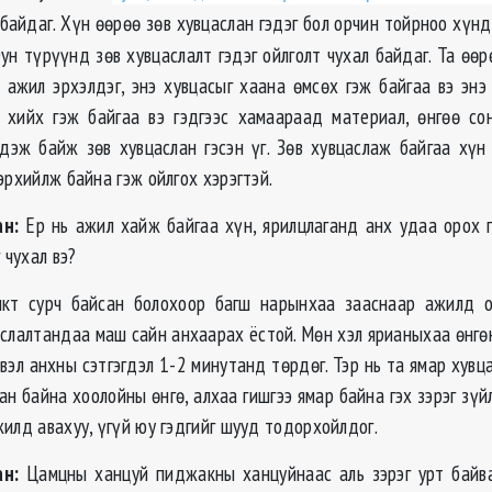
байдаг. Хүн өөрөө зөв хувцаслан гэдэг бол орчин тойрноо хүнд
ун түрүүнд зөв хувцаслалт гэдэг ойлголт чухал байдаг. Та өөр
р ажил эрхэлдэг, энэ хувцасыг хаана өмсөх гэж байгаа вэ энэ
 хийх гэж байгаа вэ гэдгээс хамаараад материал, өнгөө сон
дэж байж зөв хувцаслан гэсэн үг. Зөв хувцаслаж байгаа хүн
эрхийлж байна гэж ойлгох хэрэгтэй.
н:
Ер нь ажил хайж байгаа хүн, ярилцлаганд анх удаа орох 
 чухал вэ?
кт сурч байсан болохоор багш нарынхаа зааснаар ажилд о
аслалтандаа маш сайн анхаарах ёстой. Мөн хэл ярианыхаа өнгө
эвэл анхны сэтгэгдэл 1-2 минутанд төрдөг. Тэр нь та ямар хувц
ан байна хоолойны өнгө, алхаа гишгээ ямар байна гэх зэрэг зү
илд авахуу, үгүй юу гэдгийг шууд тодорхойлдог.
н:
Цамцны ханцуй пиджакны ханцуйнаас аль зэрэг урт байв