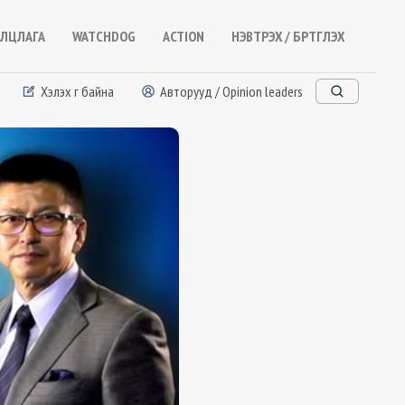
ЛЦЛАГА
WATCHDOG
ACTION
НЭВТРЭХ / БҮРТГҮҮЛЭХ
Хэлэх үг байна
Авторууд / Opinion leaders