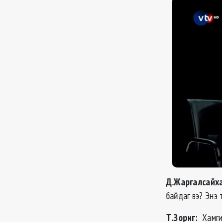
Д.Жаргалсайха
байдаг вэ? Энэ 
Т.Зориг:
Хамги