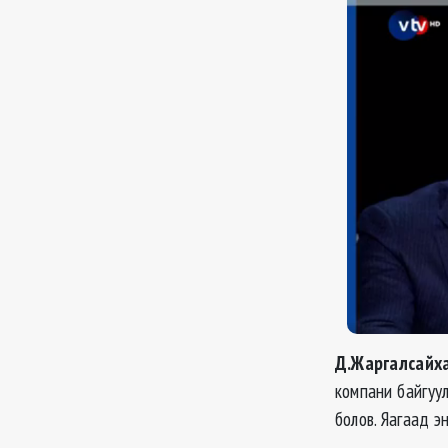
Д.Жаргалсайха
компани байгуу
болов. Яагаад э