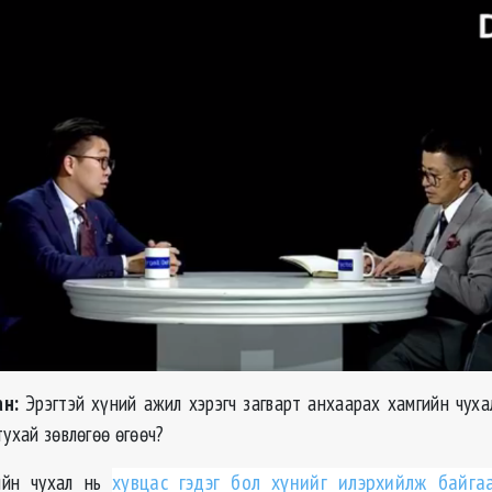
н:
Эрэгтэй хүний ажил хэрэгч загварт анхаарах хамгийн чуха
тухай зөвлөгөө өгөөч?
йн чухал нь
хувцас гэдэг бол хүнийг илэрхийлж байга