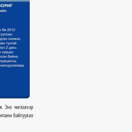
. Энэ чиглэлээр
мпани байгуулах