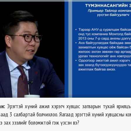
н:
Эрэгтэй хүний ажил хэрэгч хувцас загварын тухай ярилцъя
лаад 3 салбартай болчихлоо. Яагаад эрэгтэй хүний хувцасны ко
нэ зах зээлийг боломжтой гэж үзсэн вэ?