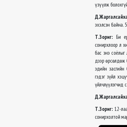
үзүүлж болохгү
Д.Жаргалсайха
эхэлсэн байна. 
Т.Зориг:
Би ер
сонирхлоор л х
бас энэ соёлыг
дээр өрсөлдөж б
эдийн засгийн
гэдэг зүйл хэцү
үйлчлүүлэгчид с
Д.Жаргалсайх
Т.Зориг:
12-лаа
сонирхолтой мар