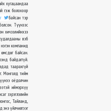
айх хугацаандаа
ий гэж болохоор
аг
байсан тэр
болсон. Түүнээс
эн хичээлийнхээ
худалдааны вэб
 нэгэн компанид
 өмсдөг байсан.
рэнд байдаггүй.
надад таарахгүй
г. Монголд тийм
хүүнээ оёдолчин
ээтэй иймэрхүү
саг зэрэглэлийн
онгос, Тайланд,
д энэ үйлчилгээг