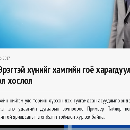
6, 2017
Эрэгтэй хүнийг хамгийн гоё харагдуу
ол хослол
ийн нийгэм улс төрийн хүрээн дэх тулгамдсан асуудлыг хөнд
үлэг энэ удаагийн дугаарын зочноороо Примьер Тайлор ко
ригтой ярилцсаныг trends.mn тоймлон хүргэж байна.