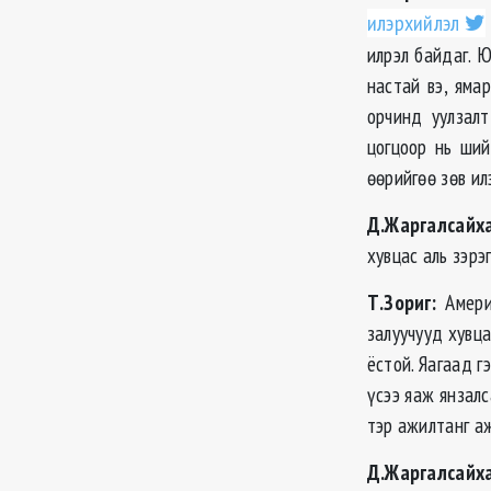
илэрхийлэл
илрэл байдаг. Ю
настай вэ, яма
орчинд уулзалт
цогцоор нь ший
өөрийгөө зөв ил
Д.Жаргалсайха
хувцас аль зэрэг
Т.Зориг:
Амери
залуучууд хувц
ёстой. Яагаад г
үсээ яаж янзалс
тэр ажилтанг аж
Д.Жаргалсайха