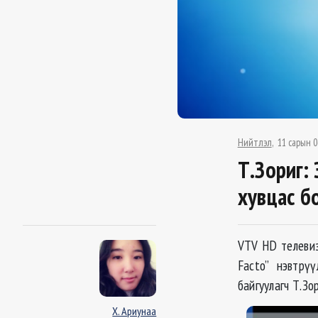
Нийтлэл
11 сарын 0
Т.Зориг: 
хувцас б
VTV HD телевиз
Facto” нэвтрү
байгуулагч Т.Зо
Х. Ариунаа