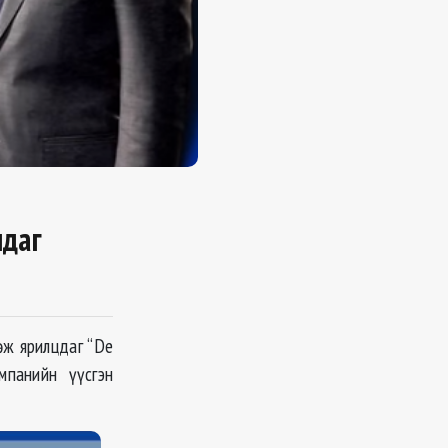
лдаг
өж ярилцдаг “De
мпанийн үүсгэн