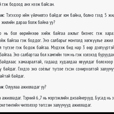
й гэж бодоод анх нээж байсан.
н:
Тэгэхээр ийм үйлчилгээ байдаг юм байна, болно гээд 5 ж
5 жилийн дараа болж байна уу?
 нь бол өөрийнхөө хийж байгаа ажлыг бизнес гэж харах
ийж байгаа гэж боддог. Энэ салбарыг монголд хөгжүүлье ажил 
 л түгээе гэж бодож байгаа. Мэдээж бид нар 3 өөр дэлгүүртэй
айгаа. Энэ салбартаа бол хамгийн том нь гэж хэлэхэд бурууда
 байдлаас хамааралтай, гадаад худалдаа явуулдаг болохоор
ү байдаг. Гэхдээ энэ соёлыг түгээе гэсэн сонирхолтой залууч
айтай байдаг.
ан
: Олуулаа ажилладаг уу?
 ажилладаг. Тэрний 6,7 нь мэргэжлийн дизайнерууд. Бусад нь 
кетингийн чиглэлээр төгссөн залуучууд ажилладаг.