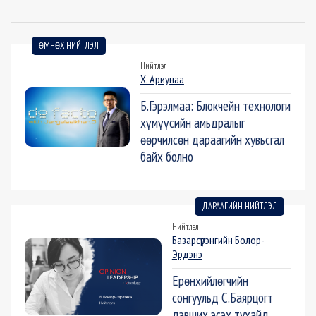
ӨМНӨХ НИЙТЛЭЛ
Нийтлэл
Х. Ариунаа
Б.Гэрэлмаа: Блокчейн технологи
хүмүүсийн амьдралыг
өөрчилсөн дараагийн хувьсгал
байх болно
ДАРААГИЙН НИЙТЛЭЛ
Нийтлэл
Базарсүрэнгийн Болор-
Эрдэнэ
Ерөнхийлөгчийн
сонгуульд С.Баярцогт
дэвших эсэх тухайд