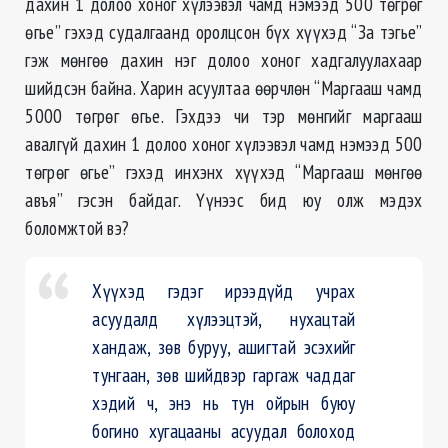
дахин 1 долоо хоног хүлээвэл чамд нэмээд 500 төгрөг
өгье” гэхэд судалгаанд оролцсон бүх хүүхэд “За тэгье”
гэж мөнгөө дахин нэг долоо хоног хадгалуулахаар
шийдсэн байна. Харин асуултаа өөрчлөн “Маргааш чамд
5000 төгрөг өгье. Гэхдээ чи тэр мөнгийг маргааш
авалгүй дахин 1 долоо хоног хүлээвэл чамд нэмээд 500
төгрөг өгье” гэхэд инхэнх хүүхэд “Маргааш мөнгөө
авъя” гэсэн байдаг. Үүнээс бид юу олж мэдэх
боломжтой вэ?
Хүүхэд гэдэг ирээдүйд учрах
асуудалд хүлээцтэй, нухацтай
хандаж, зөв буруу, ашигтай эсэхийг
тунгаан, зөв шийдвэр гаргаж чаддаг
хэдий ч, энэ нь тун ойрын буюу
богино хугацааны асуудал болоход