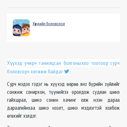
Хүүхдийн боловсрол
Хүүхэд учирч танилцсан болгоныхоо тоогоор сурч
боловсорч хөгжиж байдаг
.
Сурч мэдэх гэдэг нь хүүхэд өөрөө янз бүрийн зүйлийг
сонжиж сонирхон, түүнийгээ оролдож судлан шинэ
гайхшрал, шинэ сонин хачинг олж нээн дараа
дараагийнхаа шинэ нээлт, шинэ мэдлэгтэй холбож
өгөхийг хэлдэг.