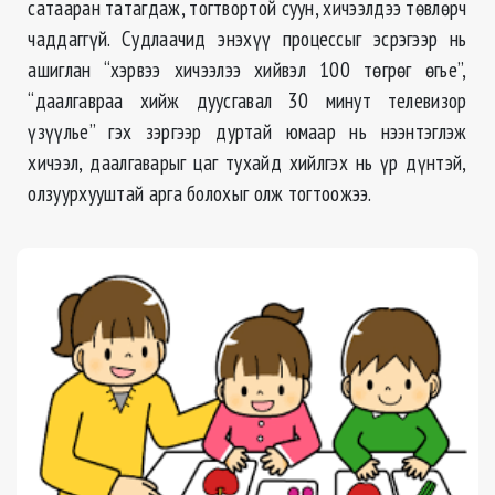
сатааран татагдаж, тогтвортой суун, хичээлдээ төвлөрч
чаддаггүй. Судлаачид энэхүү процессыг эсрэгээр нь
ашиглан “хэрвээ хичээлээ хийвэл 100 төгрөг өгье”,
“даалгавраа хийж дуусгавал 30 минут телевизор
үзүүлье” гэх зэргээр дуртай юмаар нь нээнтэглэж
хичээл, даалгаварыг цаг тухайд хийлгэх нь үр дүнтэй,
олзуурхууштай арга болохыг олж тогтоожээ.