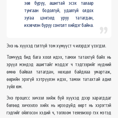
зөв буруу, ашигтай эсэх талаар
тунгаан бодолгүй, удалгүй олдох
зугаа цэнгэлд уруу татагдан,
ихэвчлэн буруу сонголт хийдэг байна.
Энэ нь хүүхэд гэлтгүй том хүмүүст ч илэрдэг үзэгдэл.
Томчууд бид бага хоол идэх, тамхи татахгүй байх нь
эрүүл мэндэд ашигтайг мэддэг ч тэдгээрийг нүдний
өмнө байвал татагдан, нөхцөл байдлаа умартаж,
өөрийн эрхгүй хэтрүүлэн идэх, тамхи татахтай адил
зүйл юм.
Энэ процесс хичээл хийж буй хүүхэд дээр харагддаг
бөгөөд хичээлээ хийх нь ирээдүйд өөрт нь хэрэгтэй
гэдгийг ойлгосон хэдий ч, тоглоом телевизор гэх мэтэд