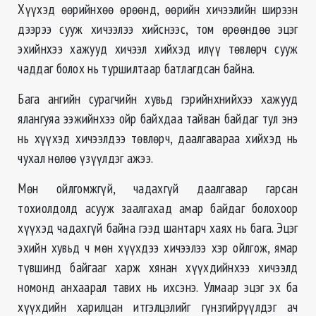
Хүүхэд өөрийнхөө өрөөнд, өөрийн хичээлийн ширээн
дээрээ сууж хичээлээ хийснээс, том өрөөндөө эцэг
эхийнхээ хажууд хичээл хийхэд илүү төвлөрч сууж
чаддаг болох нь туршилтаар батлагдсан байна.
Бага ангийн сурагчийн хувьд гэрийнхнийхээ хажууд
ялангуяа ээжийнхээ ойр байхдаа тайван байдаг тул энэ
нь хүүхэд хичээлдээ төвлөрч, даалгавараа хийхэд нь
чухал нөлөө үзүүлдэг ажээ.
Мөн ойлгомжгүй, чадахгүй даалгавар гарсан
тохиолдолд асууж заалгахад амар байдаг болохоор
хүүхэд чадахгүй байна гээд шантарч хаях нь бага. Эцэг
эхийн хувьд ч мөн хүүхдээ хичээлээ хэр ойлгож, ямар
түвшинд байгааг харж хянан хүүхдийнхээ хичээлд
номонд анхаарал тавих нь ихсэнэ. Улмаар эцэг эх ба
хүүхдийн харилцан итгэлцэлийг гүнзгийрүүлдэг ач