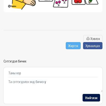
Хэвлэх
Жиргэх
Хуваалцах
Сэтгэгдэл бичих
Example textarea
Нийтлэх