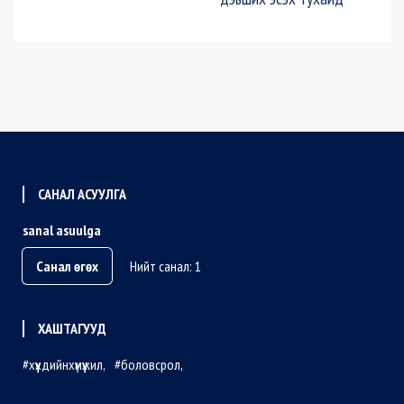
САНАЛ АСУУЛГА
sanal asuulga
Санал өгөх
Нийт санал: 1
ХАШТАГУУД
хүүхдийнхүмүүжил
боловсрол