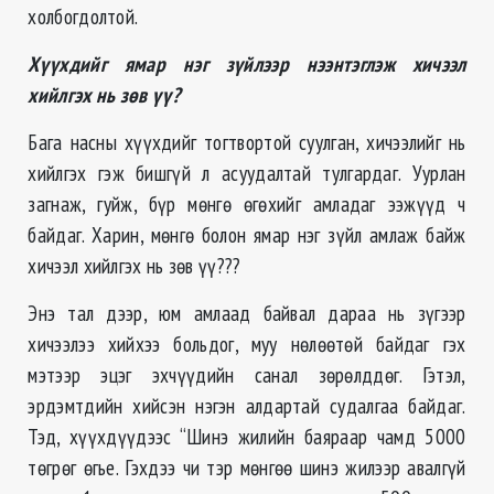
холбогдолтой.
Хүүхдийг ямар нэг зүйлээр нээнтэглэж хичээл
хийлгэх нь зөв үү?
Бага насны хүүхдийг тогтвортой суулган, хичээлийг нь
хийлгэх гэж бишгүй л асуудалтай тулгардаг. Уурлан
загнаж, гуйж, бүр мөнгө өгөхийг амладаг ээжүүд ч
байдаг. Харин, мөнгө болон ямар нэг зүйл амлаж байж
хичээл хийлгэх нь зөв үү???
Энэ тал дээр, юм амлаад байвал дараа нь зүгээр
хичээлээ хийхээ больдог, муу нөлөөтөй байдаг гэх
мэтээр эцэг эхчүүдийн санал зөрөлддөг. Гэтэл,
эрдэмтдийн хийсэн нэгэн алдартай судалгаа байдаг.
Тэд, хүүхдүүдээс “Шинэ жилийн баяраар чамд 5000
төгрөг өгье. Гэхдээ чи тэр мөнгөө шинэ жилээр авалгүй