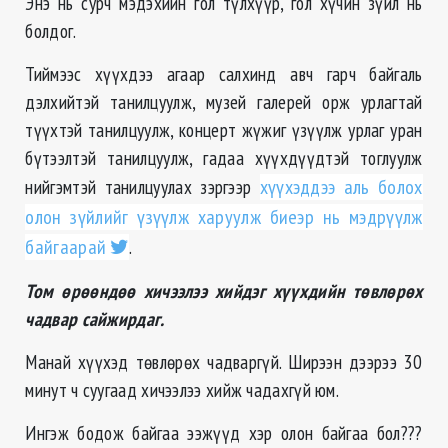
Энэ нь сурч мэдэхийн гол түлхүүр, гол хүчин зүйл нь
болдог.
Тиймээс хүүхдээ агаар салхинд авч гарч байгаль
дэлхийтэй танилцуулж, музей галерей орж урлагтай
түүхтэй танилцуулж, концерт жүжиг үзүүлж урлаг уран
бүтээлтэй танилцуулж, гадаа хүүхдүүдтэй тоглуулж
нийгэмтэй танилцуулах зэргээр
хүүхэддээ аль болох
олон зүйлийг үзүүлж харуулж биеэр нь мэдрүүлж
байгаарай
.
Том өрөөндөө хичээлээ хийдэг хүүхдийн төвлөрөх
чадвар сайжирдаг.
Манай хүүхэд төвлөрөх чадваргүй. Ширээн дээрээ 30
минут ч суугаад хичээлээ хийж чадахгүй юм.
Ингэж бодож байгаа ээжүүд хэр олон байгаа бол???