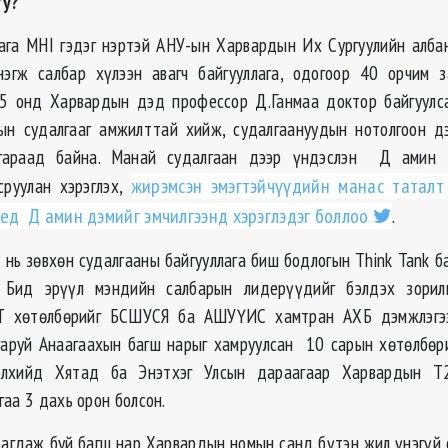
уу?
ага MHI гэдэг нэртэй АНУ-ын Харвардын Их Сургуулийн алба
нэгж салбар хүлээн авагч байгууллага, одогоор 40 орчим з
05 онд Харвардын дэд профессор Д.Ганмаа доктор байгуул
ын судалгааг амжилттай хийж, судалгаануудын нотолгоон дэ
гараад байна. Манай судалгаан дээр үндэслэн Д амин 
сруулан хэрэглэх,
жирэмсэн эмэгтэйчүүдийн манас таталт
үед Д амин дэмийг эмчилгээнд хэрэглэдэг боллоо
.
 нь зөвхөн судалгааны байгууллага биш бодлогын Think Tank б
 Бид эрүүл мэндийн салбарын лидерүүдийг бэлдэх зори
Т хөтөлбөрийг БСШУСЯ ба АШУҮИС хамтран АХБ дэмжлэгээ
аруй Анаагаахын багш нарыг хамруулсан 10 сарын хөтөлбөри
элхийд Хятад ба Энэтхэг Улсын дараагаар Харвардын Т
аа 3 дахь орон болсон.
агдаж буй багш нар Харвардын номын санд бүтэн жил үнэгүй