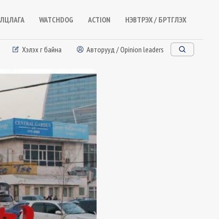
ЛЦЛАГА
WATCHDOG
ACTION
НЭВТРЭХ / БҮРТГҮҮЛЭХ
Хэлэх үг байна
Авторууд / Opinion leaders