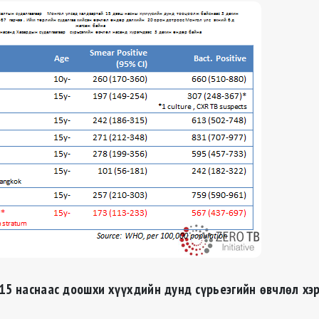
15 наснаас доошхи хүүхдийн дунд сүрьеэгийн өвчлөл хэ