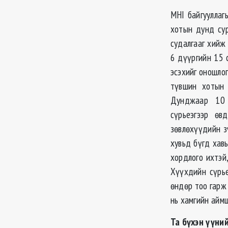
MHI байгууллаг
хотын дунд сур
судалгааг хийж
6 дүүргийн 15 
эсэхийг оношло
түвшин хотын 
Дунджаар 10 х
сүрьеэгээр ө
зөвлөхүүдийн з
хувьд бүгд хав
хордлого ихтэй
Хүүхдийн сүрье
өндөр тоо гарж
нь хамгийн айм
Та бүхэн үүний