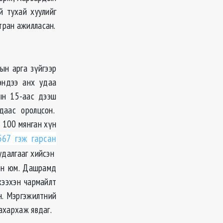
й тухай хуулийг
тран ажилласан.
ын арга зүйгээр
эндээ анх удаа
ын 15-аас дээш
даас оролцсон.
 100 мянган хүн
67 гэж гарсан
судалгааг хийсэн
сон юм. Дашрамд
хээхэн чармайлт
н. Мэргэжилтний
ахархаж явдаг.