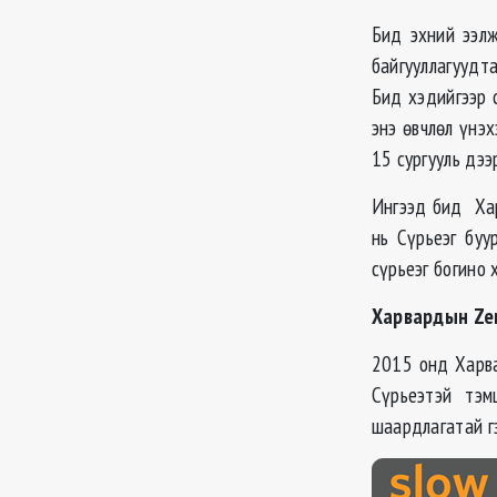
Бид эхний ээл
байгууллагуудт
Бид хэдийгээр 
энэ өвчлөл үнэ
15 сургууль дээ
Ингээд бид Хар
нь Сүрьеэг буу
сүрьеэг богино 
Харвардын Zer
2015 онд Харв
Сүрьеэтэй тэм
шаардлагатай г