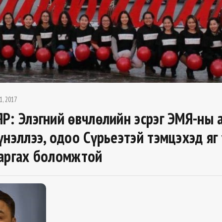
1, 2017
Р: Элэгний өвчлөлийн эсрэг ЭМЯ-ны
үнэллээ, одоо Сүрьеэтэй тэмцэхэд яг
аргах боломжтой