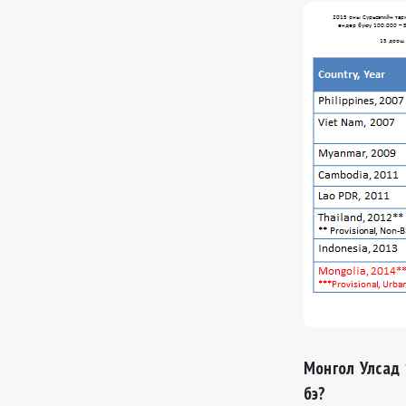
Монгол Улсад 
бэ?