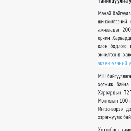
танилцуулна 
Манай байгуулл
шинжилгээний 
ажилладаг. 20
орчим Харвард
олон бодлого 
эмчилгээнд хав
экзем өвчний 
MHI байгууллага
хөгжиж байна.
Харвардын Т2
Монголын 100 г
Ингэснээрээ д
хэрэгжүүлж байг
Хөтөлбөрт хамр