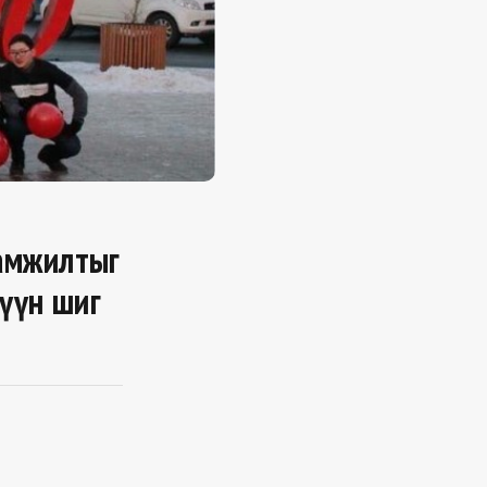
 амжилтыг
 үүн шиг