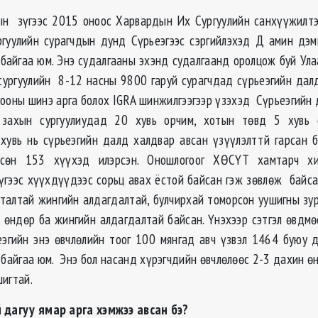
ын зүгээс 2015 оноос Харвардын Их Сургуулийн санхүүжилт
гуулийн сурагчдын дунд Сүрьеэгээс сэргийлэхэд Д амин дэм
 байгаа юм. Энэ судалгааны эхэнд судалгаанд оролцож буй Ул
сургуулийн 8-12 насны 9800 гаруй сурагчдад сүрьеэгийн дал
гооны шинэ арга болох IGRA шинжилгээгээр үзэхэд Сүрьеэгийн
захын сургуулиудад 20 хувь орчим, хотын төвд 5 хувь
увь нь сүрьеэгийн далд халдвар авсан үзүүлэлттй гарсан б
вдсөн 153 хүүхэд илэрсэн. Оношлогоог ХӨСҮТ хамтарч х
үгээс хүүхдүүдээс сорьц авах ёстой байсан гэж зөвлөж байс
ьталтай жингийн алдагдалтай, булчирхай томорсон уушигны зур
, өндөр ба жингийн алдагдалтай байсан. Үнэхээр сэтгэл өвдмө
эгийн энэ өвчлөлийн тоог 100 мянгад авч үзвэл 1464 буюу 
 байгаа юм. Энэ бол насанд хүрэгчдийн өвчлөлөөс 2-3 дахин өн
шигтай.
 дагуу ямар арга хэмжээ авсан бэ?