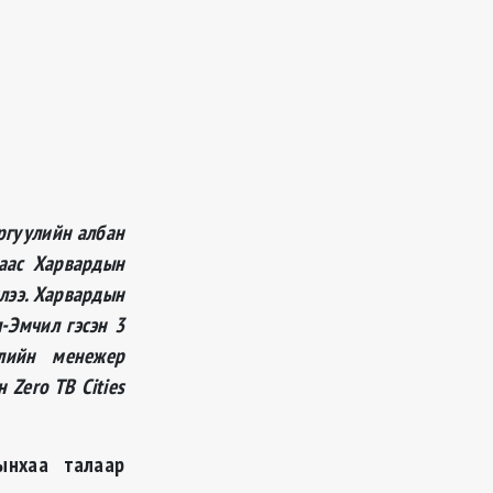
ргуулийн албан
гаас Харвардын
лээ. Харвардын
л-Эмчил гэсэн 3
слийн менежер
Zero TB Cities
ынхаа талаар