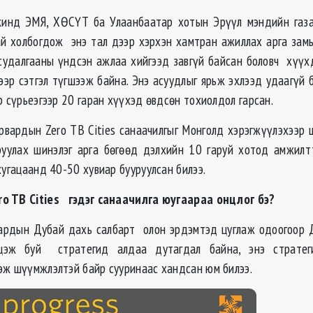
жинд ЭМЯ, ХӨСҮТ ба Улаанбаатар хотын Эрүүл мэндийн газ
ай холбогдож энэ тал дээр хэрхэн хамтран ажиллах арга замы
судалгааны үндсэн ажлаа хийгээд завгүй байсан боловч хүүх
хээр сэтгэл түгшээж байна. Энэ асуудлыг ярьж эхлээд удаагүй
р сүрьеэгээр 20 гаран хүүхэд өвдсөн тохиолдол гарсан.
вардын Zero TB Cities санаачилгыг Монголд хэрэгжүүлэхээр 
руулах шинэлэг арга бөгөөд дэлхийн 10 гаруй хотод амжил
хугацаанд 40-50 хувиар бууруулсан билээ.
o TB Cities гэдэг санаачилга юугаараа онцлог бэ?
ардын Дубай дахь салбарт олон эрдэмтэд цуглаж одоогоор 
цэж буй стратегид алдаа дутагдал байна, энэ стратег
эж шүүмжлэлтэй байр сууринаас хандсан юм билээ.