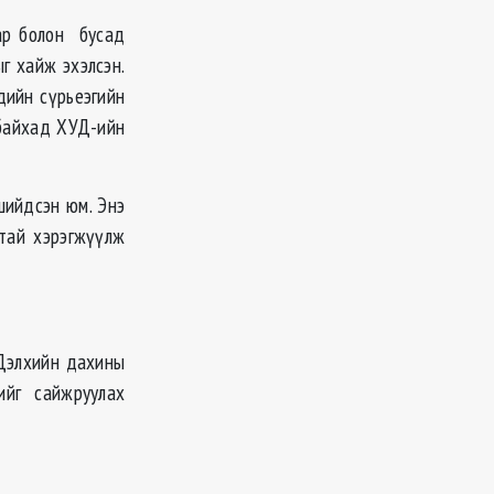
ар болон бусад
г хайж эхэлсэн.
дийн сүрьеэгийн
 байхад ХУД-ийн
шийдсэн юм. Энэ
ттай хэрэгжүүлж
Дэлхийн дахины
ийг сайжруулах