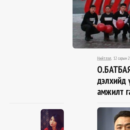
Нийтлэл
12 сарын 2
О.БАТБАЯ
дэлхийд 
амжилт г