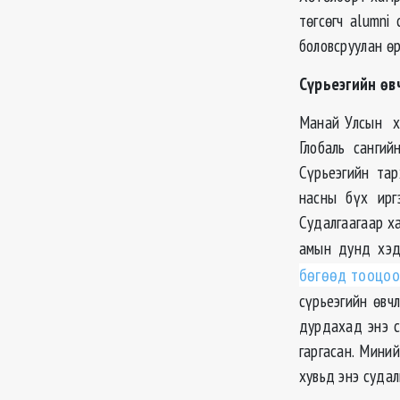
төгсөгч alumni
боловсруулан ө
Сүрьеэгийн өв
Манай Улсын ху
Глобаль санги
Сүрьеэгийн та
насны бүх ирг
Судалгаагаар х
амын дунд хэд
бөгөөд тооцоо
сүрьеэгийн өвч
дурдахад энэ с
гаргасан. Мини
хувьд энэ суда