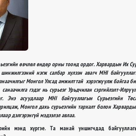
рьеэгийн өвчлөл өндөр орны тоонд ордог. Харвардын Их Су
 шинжилгээний нэгж салбар хүлээн авагч
MHI
байгуулла
санаачилг
ыг Монгол Улсад амжилттай хэрэгжүүлж байгаа би
 санаачилга гэдэг нь сүрьеэг Урьдчилан сэргийлэлт-Илрүү
дог. Энэ асуудлаар
MHI
байгууллагын Сүрьеэгийн Тө
ярилцаж, Монгол дахь сүрьеэгийн тархалт болон Харвардын 
лаар дэлгэрэнгүй мэдээлэл авлаа.
рийн мэнд хүргэе. Та манай уншигчдад байгууллаг