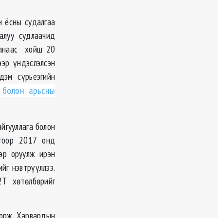
н ёсны судалгаа
алуу судлаачид
санаас хойш 20
эр үндэслэлсэн
дэм сүрьеэгийн
 болон арьсны
айгууллага болон
лгоор 2017 онд
р оруулж ирэн
йг нэвтрүүллээ.
2Т хөтөлбөрийг
 орж, Харвардын