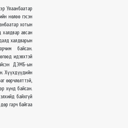
ээр Улаанбаатар
ийн нөлөө гэсэн
аанбаатар хотын
д халдвар авсан
 далд халдварын
 орчим байсан.
өгөөд идэвхтэй
ийсэн ДЭМБ-ын
ан. Хүүхдүүдийн
аг өөрчлөлттэй,
өр хүнд байсан.
дэлхийд байхгүй
дөр гарч байгаа