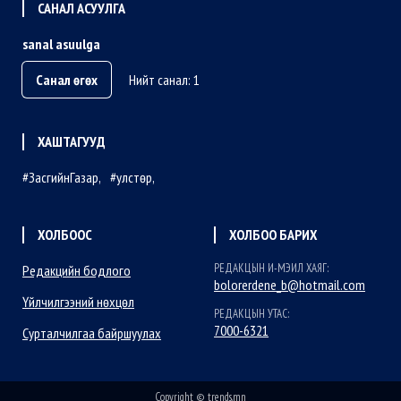
САНАЛ АСУУЛГА
sanal asuulga
Санал өгөх
Нийт санал: 1
ХАШТАГУУД
ЗасгийнГазар
улстөр
ХОЛБООС
ХОЛБОО БАРИХ
РЕДАКЦЫН И-МЭИЛ ХАЯГ:
Редакцийн бодлого
bolorerdene_b@hotmail.com
Үйлчилгээний нөхцөл
РЕДАКЦЫН УТАС:
7000-6321
Сурталчилгаа байршуулах
Copyright © trends.mn