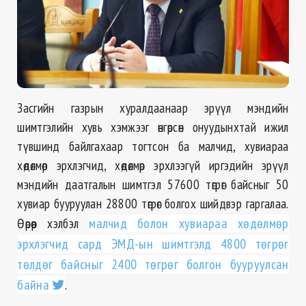
Засгийн газрын хуралдаанаар эрүүл мэндийн
шимтгэлийн хувь хэмжээг өнгөрсөн онуудынхтай ижил
түвшинд байлгахаар тогтсон ба малчид, хувиараа
хөдөлмөр эрхлэгчид, хөдөлмөр эрхлээгүй иргэдийн эрүүл
мэндийн даатгалын шимтгэл 57600 төгрөг байсныг 50
хувиар бууруулан 28800 төгрөг болгох шийдвэр гаргалаа.
Өөрөөр хэлбэл
малчид болон хувиараа хөдөлмөр
эрхлэгчид сард ЭМД-ын шимтгэлд 4800 төгрөг
төлдөг байсныг 2400 төгрөг болгон бууруулсан
байна
.