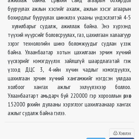
бууруулах ажлын хэсгийг ахалж, ажлын хэсэг агаарын
бохирдлыг бууруулах шинжлэх ухааны үндэслэлтэй 4-5
хувилбарыг судалж, ажиллаж байна. Энэ хүрээнд
түүхий нүүрсийг боловсруулах, газ, цахилгаан халаагуур
зэрэг технологийн шинэ боломжуудыг судлан үзэж
байна. Улаанбаатар хотын цахилгаан эрчим хүчний
үүсвэрийг нэмэгдүүлэх зайлшгүй шаардлагатай гэж
үзээд ДЦС 3, 4-ийн хүчин чадлыг нэмэгдүүлэх,
цахилгаан эрчим хүчний хангамжийг нэгдсэн уялдаа
холбоог хангах ажлыг эхлүүлэхээр боллоо.
Улаанбаатарт амьдарч буй 220000 гэр хорооллын өрхөөс
152000 өрхийн дулааны хэрэглээг цахилгаанаар хангах
ажлыг судалж байна гэлээ.
Хэвлэх