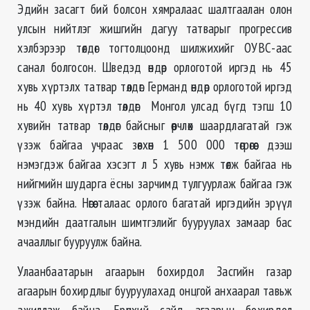
Эдийн засагт бий болсон хямралаас шалтгаалан олон
улсын нийтлэг жишгийн дагуу татварыг прогрессив
хэлбэрээр төлдөг тогтолцоонд шилжихийг ОУВС-аас
санал болгосон. Шведэд өндөр орлоготой иргэд нь 45
хувь хүртэлх татвар төлдөг. Германд өндөр орлоготой иргэд
нь 40 хувь хүртэл төлдөг. Монгол улсад бүгд тэгш 10
хувийн татвар төлдөг байсныг өөрчлөх шаардлагатай гэж
үзэж байгаа учраас зөвхөн 1 500 000 төгрөгөөс дээш
нэмэгдэж байгаа хэсэгт л 5 хувь нэмж төлж байгаа нь
нийгмийн шударга ёсны зарчимд тулгуурлаж байгаа гэж
үзэж байна. Нөгөө талаас орлого багатай иргэдийн эрүүл
мэндийн даатгалын шимтгэлийг бууруулах замаар бас
ачааллыг бууруулж байна.
Улаанбаатарын агаарын бохирдол Засгийн газар
агаарын бохирдлыг бууруулахад онцгой анхаарал тавьж
ажиллаж байна. Ерөнхий сайд агаарын бохирдол