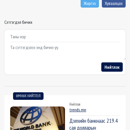
Жиргэх
Хуваалцах
Сэтгэгдэл бичих
Example textarea
Нийтлэх
ӨМНӨХ НИЙТЛЭЛ
Нийтлэл
trends.mn
Дэлхийн банкнаас 219.4
сая долларын