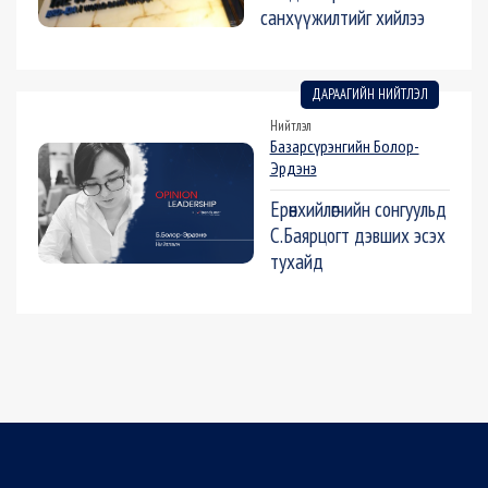
санхүүжилтийг хийлээ
ДАРААГИЙН НИЙТЛЭЛ
Нийтлэл
Базарсүрэнгийн Болор-
Эрдэнэ
Ерөнхийлөгчийн сонгуульд
С.Баярцогт дэвших эсэх
тухайд