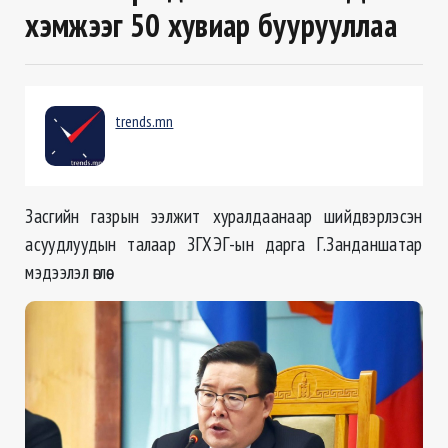
хэмжээг 50 хувиар буурууллаа
trends.mn
Засгийн газрын ээлжит хуралдаанаар шийдвэрлэсэн
асуудлуудын талаар ЗГХЭГ-ын дарга Г.Занданшатар
мэдээлэл өглөө.