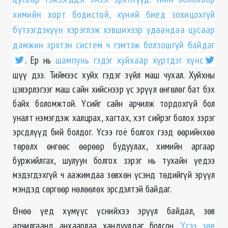
химийн хорт бодистой, хүний биед зохицохгүй
бүтээгдэхүүн хэрэглэж хэвшихээр удаандаа цусаар
дамжин эрхтэн систем ч гэмтэж болзошгүй байдаг
. Ер нь
шампунь гэдэг хуйхаар хүртдэг хүнс
шүү дээ. Тиймээс хуйх гэдэг зүйл маш чухал. Хуйхны
цэвэрлэгээг маш сайн хийснээр үс эрүүл өнгөлөг бат бэх
байх боломжтой. Үсийг сайн арчилж тордохгүй бол
уналт нэмэгдэж халцрах, хагтах, хэт сийрэг болох зэрэг
эрсдлүүд бий болдог. Үсээ гоё болгох гээд өөрийнхөө
төрөлх өнгөөс өөрөөр будуулах, химийн аргаар
буржийлгах, шулуун болгох зэрэг нь тухайн үедээ
мэдэгдэхгүй ч аажимдаа зөвхөн үсэнд төдийгүй эрүүл
мэндэд сөргөөр нөлөөлөх эрсдэлтэй байдаг.
Өнөө үед хүмүүс үснийхээ эрүүл байдал, зөв
арчилгаанд анхаарлаа хандуулдаг болсон.
Үсээ зөв