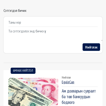
Сэтгэгдэл бичих
Example textarea
Нийтлэх
ӨМНӨХ НИЙТЛЭЛ
Нийтлэл
EguleCap
Ам долларын сулралт
ба төв банкуудын
бодлого