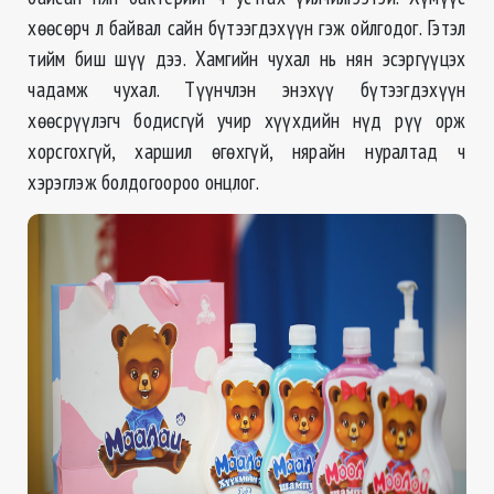
хөөсөрч л байвал сайн бүтээгдэхүүн гэж ойлгодог. Гэтэл
тийм биш шүү дээ. Хамгийн чухал нь нян эсэргүүцэх
чадамж чухал. Түүнчлэн энэхүү бүтээгдэхүүн
хөөсрүүлэгч бодисгүй учир хүүхдийн нүд рүү орж
хорсгохгүй, харшил өгөхгүй, нярайн нуралтад ч
хэрэглэж болдогоороо онцлог.