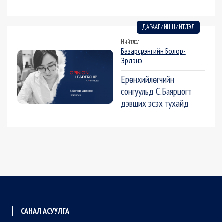
ДАРААГИЙН НИЙТЛЭЛ
Нийтлэл
Базарсүрэнгийн Болор-
Эрдэнэ
Ерөнхийлөгчийн
сонгуульд С.Баярцогт
дэвших эсэх тухайд
САНАЛ АСУУЛГА