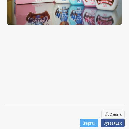
Хэвлэх
Жиргэх
Хуваалцах