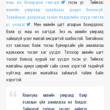
маш их бохирдож гэмтдэг
гэсэн үг. Тиймээс
өвлийн улиралд зулайнаас даарч болохгүй.
Зулайнаас даарахад захын мэдэрлийн эсүүд гэмтэж
үс унадаг
. Мөн өвлийн цагт агаарын бохирдлоос
болж үс маш их хагтдаг. Энэ нь өвлийн улиралд
зайлшгүй үслэг малгай өмсдөгтэй холбоотой. Толгойноос
хэт халснаас болж тосны булчирхайн үйл ажиллагаа
идэвхжиж тослог хаг үүсдэг. Тэгэхээр өвлийн цагт
тослог болоод хуурай хаг үүсдэг гэсэн үг. Тиймээс
малгайны ариун цэврийг сайн сахих хэрэгтэй төдийгүй
хүйтэнд өмссөн малгайгаа зайлшгүй тайлж байх
хэрэгтэй.
Ялангуяа өвлийн улиралд баяр
ёслолын үйл ажиллагаа их болдог.
Зайлшгүй гоёлын засалт хийлгэх