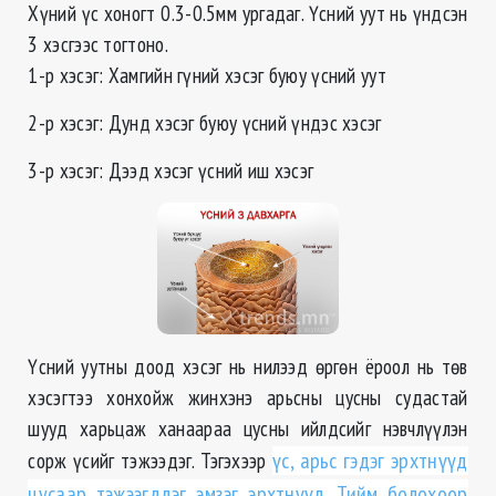
Хүний үс хоногт 0.3-0.5мм ургадаг. Үсний уут нь үндсэн
3 хэсгээс тогтоно.
1-р хэсэг: Хамгийн гүний хэсэг буюу үсний уут
2-р хэсэг: Дунд хэсэг буюу үсний үндэс хэсэг
3-р хэсэг: Дээд хэсэг үсний иш хэсэг
Үсний уутны доод хэсэг нь нилээд өргөн ёроол нь төв
хэсэгтээ хонхойж жинхэнэ арьсны цусны судастай
шууд харьцаж ханаараа цусны ийлдсийг нэвчлүүлэн
сорж үсийг тэжээдэг. Тэгэхээр
үс, арьс гэдэг эрхтнүүд
цусаар тэжээгддэг эмзэг эрхтнүүд. Тийм болохоор