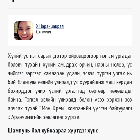
Х.Наранцацрал
Сэтгүүлч
Хүний үс нэг сарын дотор ойролцоогоор нэг см ургадаг
боловч тухайн хүний амьдрах орчин, нарны нөлөө, ус
чийглэг зэргээс хамааран удаан, эсвэл түргэн ургах нь
бий. Ялангуяа өвлийн улиралд үс хуурайшиж маш хурдан
бохирддог учир үсний ургалтад сөргөөр нөлөөлдөг
байна. Тэгвэл өвлийн улиралд болон үсээ хэрхэн зөв
арчлах тухай “Мон Крем” компанийн үүсгэн байгуулагч
Э.Уранчимэгийн зөвлөгөөг хүргэе.
Шампунь бол хуйхаараа хүртдэг хүнс