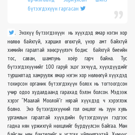
бүтээгдэхүүн гаргасан
. Энэхүү бүтээгдэхүүн нь хүүхдэд ямар нэгэн хор
нөлөө байхгүй, харшил өгөхгүй, үнэр амт байхгүй
химийн гаралтай хөөсрүүлэгч бодис байхгүй биеийн
тос, саван, шампунь хоёр гарч байна. Тус
бүтээгдэхүүнийг 100 гаруй эцэг эхчүүд, хүүхдүүдийг
туршилтад хамруулж ямар нэгэн хор нөлөөгүй хүүхдэд
тохирсон органик бүтээгдэхүүн болох нь тогтоогдсон
учир одоо худалдаанд гарахад бэлэн болсон. Мэдээж
хэрэг “Маалай Моолой”г нярай хүүхдэд ч хэрэглэж
болно. Энэ бүтээгдэхүүний гол онцлог нь зуун хувь
ургамлын гаралтай хүүхдийн бүтээгдэхүүн гэдгээс
гадна нян үржихгүй нөхцлийг бүрдүүлсэн байгаа. Мөн
байсан нян бактерийг ч устгах үйлчилгээтэй. Хүмүүс