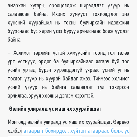
амархан хугарч, орооцолдож ширэлддэг үзүүр нь
салаалсан байна. Ихэнх хүмүүст тохиолддог энэ
хүнсний хуурайшил нь тосны булчирхайн идэвхжил
буурснаас бус харин үсээ буруу арчилснаас болж үүсдэг
байна.
– Холимог төрлийн үстэй хүмүүсийн тоонд гол төлөв
урт үстнүүд ордог ба булчирхайнаас ялгарч буй тос
үсийн уртад бүрэн хүрэлцдэггүй учраас үсний уг нь
тослог, үзүүр нь хуурай байдаг ажээ. Тиймээс холимог
үсний үзүүр нь байнга салаалдаг тул тохирсон
арчилгаа, эрүүл хоолны дэглэм хэрэгтэй.
Өвлийн улиралд үс маш их хуурайшдаг
Монголд өвлийн улиралд үс маш их хуурайшдаг. Өөрөөр
хэлбэл
агаарын бохирдол, хүйтэн агаараас болж үс