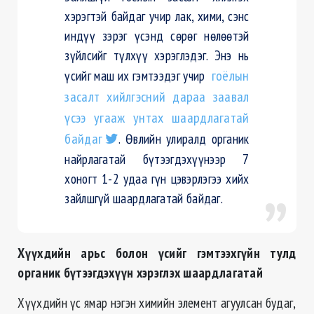
хэрэгтэй байдаг учир лак, хими, сэнс
индүү зэрэг үсэнд сөрөг нөлөөтэй
зүйлсийг түлхүү хэрэглэдэг. Энэ нь
үсийг маш их гэмтээдэг учир
гоёлын
засалт хийлгэсний дараа заавал
үсээ угааж унтах шаардлагатай
байдаг
. Өвлийн улиралд органик
найрлагатай бүтээгдэхүүнээр 7
хоногт 1-2 удаа гүн цэвэрлэгээ хийх
зайлшгүй шаардлагатай байдаг.
Хүүхдийн арьс болон үсийг гэмтээхгүйн тулд
органик бүтээгдэхүүн хэрэглэх шаардлагатай
Хүүхдийн үс ямар нэгэн химийн элемент агуулсан будаг,