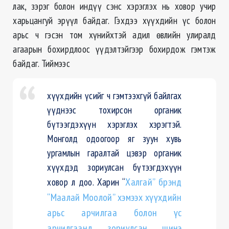
лак, зэрэг болон индүү сэнс хэрэглэх нь ховор учир
харьцангуй эрүүл байдаг. Гэхдээ хүүхдийн үс болон
арьс ч гэсэн том хүнийхтэй адил өвлийн улиралд
агаарын бохирдлоос үүдэлтэйгээр бохирдож гэмтэж
байдаг. Тиймээс
хүүхдийн үсийг ч гэмтээхгүй байлгах
үүднээс тохирсон органик
бүтээгдэхүүн хэрэглэх хэрэгтэй.
Монголд одоогоор яг зуун хувь
ургамлын гаралтай цэвэр органик
хүүхдэд зориулсан бүтээгдэхүүн
ховор л доо. Харин “
Халгай” брэнд
“Маалай Моолой” хэмээх хүүхдийн
арьс арчилгаа болон үс
арчилгаанд зориулсан шинэ