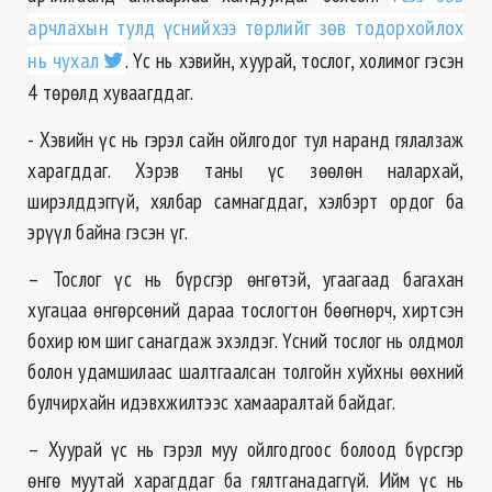
арчлахын тулд үснийхээ төрлийг зөв тодорхойлох
нь чухал
. Үс нь хэвийн, хуурай, тослог, холимог гэсэн
4 төрөлд хуваагддаг.
- Хэвийн үс нь гэрэл сайн ойлгодог тул наранд гялалзаж
харагддаг. Хэрэв таны үс зөөлөн налархай,
ширэлддэггүй, хялбар самнагддаг, хэлбэрт ордог ба
эрүүл байна гэсэн үг.
– Тослог үс нь бүрсгэр өнгөтэй, угаагаад багахан
хугацаа өнгөрсөний дараа тослогтон бөөгнөрч, хиртсэн
бохир юм шиг санагдаж эхэлдэг. Үсний тослог нь олдмол
болон удамшилаас шалтгаалсан толгойн хуйхны өөхний
булчирхайн идэвхжилтээс хамааралтай байдаг.
– Хуурай үс нь гэрэл муу ойлгодгоос болоод бүрсгэр
өнгө муутай харагддаг ба гялтганадаггүй. Ийм үс нь