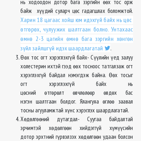
нь ходоодон дотор бага зэргийн өөх тос орж
байж хүүдий суларч цөс гадагшлах боломжтой.
Харин 18 цагаас хойш юм идэхгүй байх нь цөс
өтгөрөх, чулуужих шалтгаан болно. Унтахаас
өмнө 2-3 цагийн өмнө бага зэргийн хөнгөн
зүйл зайлшгүй идэх шаардлагатай
.
Өөх тос огт хэрэглэхгүй байх- Сүүлийн үед залуу
холестерин ихтэй гээд өөх тосноос татгалзаж огт
хэрэглэхгүй байдал нэмэгдэж байна. Өөх тосыг
огт хэрэглэхгүй байх нь
цөсний өтгөрөлт өвчлөлөөр өвдөх бас
нэгэн шалтгаан болдог. Ялангуяа өглөө заавал
тосны агууламжтай хүнс хэрэглэх шаардлагатай.
Хөдөлгөөний дутагдал- Суугаа байдалтай
эрчимтэй хөдөлгөөн хийдэггүй хүмүүсийн
дотор эрхтний гүрвэлзэх хөдөлгөөн удаан болсон