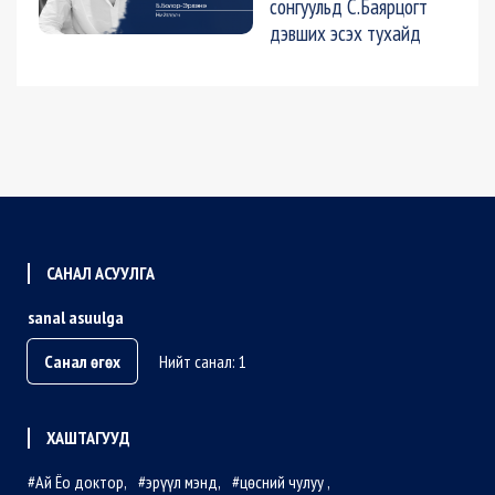
сонгуульд С.Баярцогт
дэвших эсэх тухайд
САНАЛ АСУУЛГА
sanal asuulga
Санал өгөх
Нийт санал: 1
ХАШТАГУУД
Ай Ёо доктор
эрүүл мэнд
цөсний чулуу