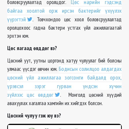
боловсруулалтад оролцдог.
Цөс нарийн гэдсэнд
байгаа хоолтой орж ирсэн бактерийг үхүүлэх
үүрэгтэй
. Товчхондоо цөс хоол боловсруулалтад
оролцохоос гадна бактери устгах үйл ажиллагаатай
эрхтэн юм.
Цөс яагаад өвддөг вэ?
Цөсний уут, уутны цоргонд хатуу чулуулаг бий болсны
улмаас үүсдэг өвчин юм.
Бодисын солилцоо алдагдах
цөсний үйл ажиллагаа зогсонги байдалд орох,
үрэвсэл зэрэг гурван үндсэн хүчин
зүйлээс цөс өвддөг
. Монголд цөсний хүүдий
авахуулах хагалгаа хамгийн их хийгдэх болсон.
Цөсний чулуу гэж юу вэ?