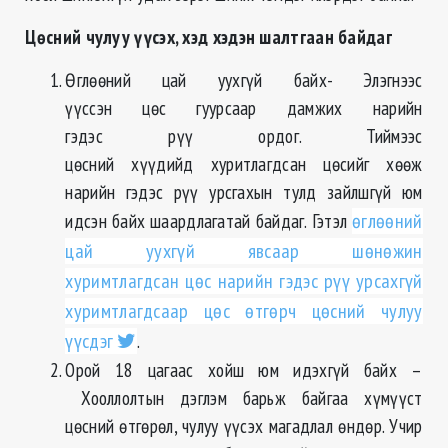
Цөсний чулуу үүсэх, хэд хэдэн шалтгаан байдаг
Өглөөний цай уухгүй байх- Элэгнээс
үүссэн цөс гуурсаар дамжих нарийн
гэдэс рүү ордог. Тиймээс
цөсний хүүдийд хуритлагдсан цөсийг хөөж
нарийн гэдэс рүү урсгахын тулд зайлшгүй юм
идсэн байх шаардлагатай байдаг. Гэтэл
өглөөний
цай уухгүй явсаар шөнөжин
хуримтлагдсан цөс нарийн гэдэс рүү урсахгүй
хуримтлагдсаар цөс өтгөрч цөсний чулуу
үүсдэг
.
Орой 18 цагаас хойш юм идэхгүй байх –
Хооллолтын дэглэм барьж байгаа хүмүүст
цөсний өтгөрөл, чулуу үүсэх магадлал өндөр. Учир