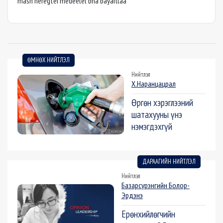
mash heregtei medeelel bna bayarllaa
ӨМНӨХ НИЙТЛЭЛ
Нийтлэл
Х.Наранцацрал
Өргөн хэрэглээний
шатахууны үнэ
нэмэгдэхгүй
ДАРААГИЙН НИЙТЛЭЛ
Нийтлэл
Базарсүрэнгийн Болор-
Эрдэнэ
Ерөнхийлөгчийн