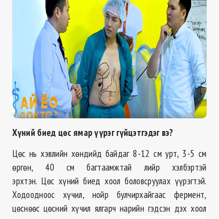
Хүний биед цөс ямар үүрэг гүйцэтгэдэг вэ?
Цөс нь хэвлийн хөндийд байдаг 8-12 см урт, 3-5 см
өргөн, 40 см багтаамжтай лийр хэлбэртэй
эрхтэн. Цөс хүний биед хоол боловсруулах үүрэгтэй.
Ходоодноос хүчил, нойр булчирхайгаас фермент,
цөснөөс цөсний хүчил ялгарч нарийн гэдсэн дэх хоол