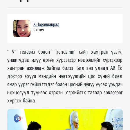
Х.Наранцацрал
Сэтгүүлч
'' V'' телевиз болон ''Trends.mn'' сайт хамтран үзэгч,
уншигчдад илүү өргөн хүрээгээр мэдээллийг хүргэхээр
хамтран ажиллаж байгаа билээ. Бид энэ удаад Ай Ёо
доктор эрүүл мэндийн нэвтрүүлгийн цөс хүний биед
ямар үүрэг гүйцэтгэдэг болон цөсний чулуу үүсэх урьдач
нөхцөлүүд түүнээс хэрхэн сэргийлэх талаар зөвлөгөөг
хүргэж байна.