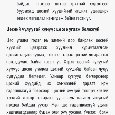
байдаг. Тэгэхээр дотор эрхтний хөдөлгөөн
буурахад цөсний хүүдийний агшилт удааширч
өвдөх магадлал нэмэгдэж байна гэсэн үг.
Цөсний чулуутай хүмүүс цөсөө угааж болохгүй
Цөс угаана гэдэг нь элэгний дор байрлах цөсний
хүүдийг цэвэрлэж хүүдийд хуримтлагдсан
цөсийг гадагшлуулах, элэгнээс гарах цөсний ялгаралтыг
нэмэгдүүлж байна гэсэн үг. Хэрэв цөсний чулуутай
хүмүүс цөсөө угаавал цөсний хүүдийд байсан чулуу
сувгуудаа бөглөдөг. Улмаар сувгууд бөглөрснөөр
цөсний хүүдийд их хэмжээний даралт ирж
гадагшлахгүй болохоор цөсний хүүдий томорч хэвлий
хөндий дотор хагаралт үүсч амь насанд аюултай
нөхцөл байдал үүснэ. Мөн цөс гадагшлахгүй удаан
хадгалагдсанаар буцаж элэг рүү урсана. Үүнээс болж