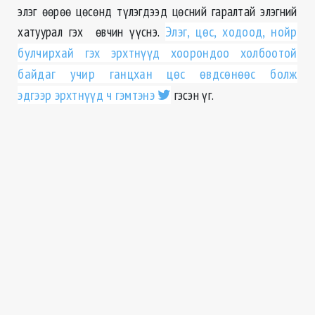
элэг өөрөө цөсөнд түлэгдээд цөсний гаралтай элэгний
хатуурал гэх өвчин үүснэ.
Элэг, цөс, ходоод, нойр
булчирхай гэх эрхтнүүд хоорондоо холбоотой
байдаг учир ганцхан цөс өвдсөнөөс болж
эдгээр эрхтнүүд ч гэмтэнэ
гэсэн үг.