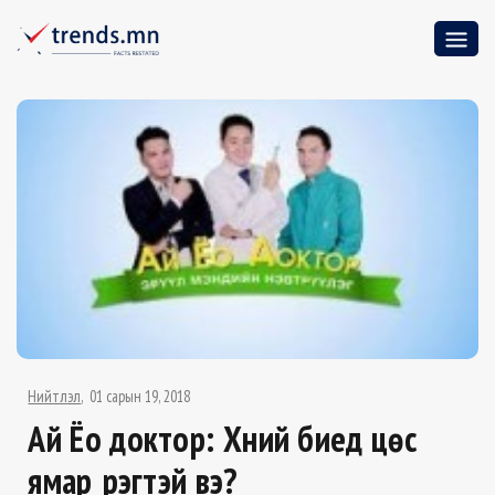
Нийтлэл
01 сарын 19, 2018
Ай Ёо доктор: Хүний биед цөс
ямар үүрэгтэй вэ?