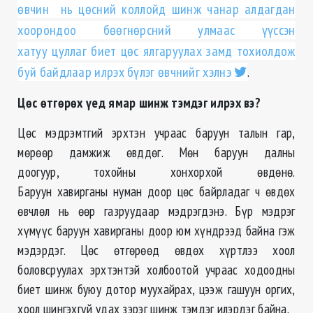
өвчин нь цөсний коллойд шинж чанар алдагдан
хоорондоо бөөгнөрсний улмаас үүссэн
хатуу цуллаг биет цөс ялгаруулах замд тохиолдож
буй байдлаар илрэх бүлэг өвчнийг хэлнэ
.
Цөс өтгөрөх үед ямар шинж тэмдэг илрэх вэ?
Цөс мэдрэмтгий эрхтэн учраас баруун талын гар,
мөрөөр дамжиж өвддөг. Мөн баруун далны
доогуур, тохойны хонхорхой өвдөнө.
Баруун хавирганы нуман доор цөс байрладаг ч өвдөх
өвчлөл нь өөр газруудаар мэдрэгдэнэ. Бүр мэдрэг
хүмүүс баруун хавирганы доор юм хүндрээд байна гэж
мэдэрдэг. Цөс өтгөрөөд өвдөх хүртлээ хоол
боловсруулах эрхтэнтэй холбоотой учраас ходоодны
биет шинж буюу дотор муухайрах, цээж гашуун оргих,
хоол шингэхгүй удах зэрэг шинж тэмдэг илэрдэг байна.