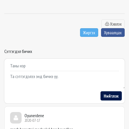
Хэвлэх
Жиргэх
Хуваалцах
Сэтгэгдэл бичих
Example textarea
Нийтлэх
Oyunerdene
2020-07-17