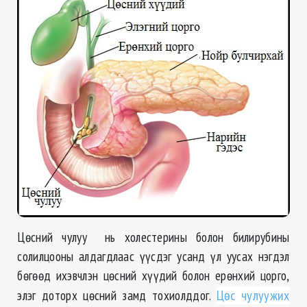
Цөсний чулуу нь холестерины болон билирубины
солилцооны алдагдлаас үүсдэг усанд үл уусах нэгдэл
бөгөөд ихэвчлэн цөсний хүүдий болон ерөнхий цорго,
элэг доторх цөсний замд тохиолддог.
Цөс чулуужих