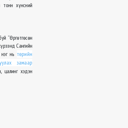
н тонн хүнсний
уй “Өргөтгөсөн
хүрээнд Сангийн
 нэг нь
төрийн
уулах замаар
, цалинг хэдэн