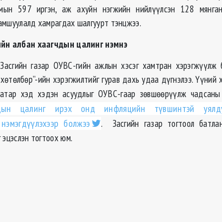
мын 597 иргэн, аж ахуйн нэгжийн нийлүүлсэн 128 мянга
амшуулалд хамрагдах шалгуурт тэнцжээ.
ийн албан хаагчдын цалинг нэмнэ
Засгийн газар ОУВС-гийн ажлын хэсэг хамтран хэрэгжүүлж б
хөтөлбөр”-ийн хэрэгжилтийг гурав дахь удаа дүгнэлээ. Үүний 
аатар хэд хэдэн асуудлыг ОУВС-гаар зөвшөөрүүлж чадсаны
дын цалинг ирэх онд инфляцийн түвшинтэй уялд
нэмэгдүүлэхээр болжээ
. Засгийн газар тогтоол батлан
 эцэслэн тогтоох юм.