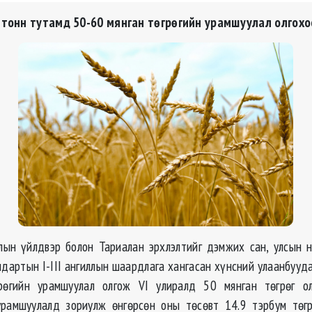
тонн тутамд 50-60 мянган төгрөгийн урамшуулал олгохо
ын үйлдвэр болон Тариалан эрхлэлтийг дэмжих сан, улсын 
ндартын I-III ангиллын шаардлага хангасан хүнсний улаанбууд
рөгийн урамшуулал олгож VI улиралд 50 мянган төгрөг ол
рамшуулалд зориулж өнгөрсөн оны төсөвт 14.9 тэрбум төгр