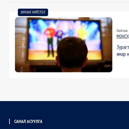
ӨМНӨХ НИЙТЛЭЛ
Нийтлэл
МОНСУ
Зураг
ямар н
САНАЛ АСУУЛГА