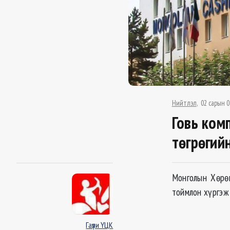
Нийтлэл
02 сарын 0
Говь ком
төгрөгий
Монголын Хөрөн
тоймлон хүргэж
Гаүли ҮЦК