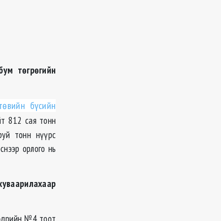
бум төгрөгийн
төвийн бүсийн
йт 812 сая тонн
руй тонн нүүрс
снээр орлого нь
 хуваарилахаар
 өдрийн №4 тоот