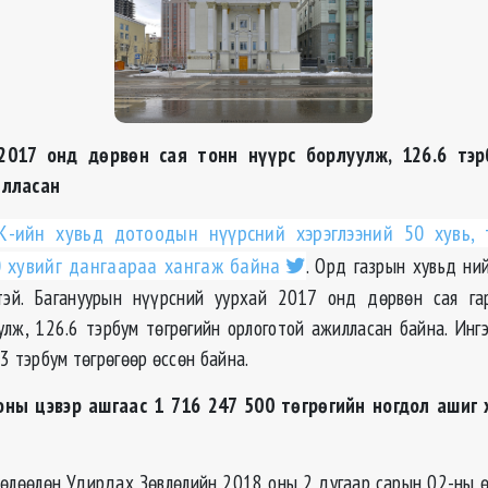
2017 онд дөрвөн сая тонн нүүрс борлуулж, 126.6 тэр
илласан
ХК-ийн хувьд дотоодын нүүрсний хэрэглээний 50 хувь, 
0 хувийг дангаараа хангаж байна
. Орд газрын хувьд ни
тэй. Багануурын нүүрсний уурхай 2017 онд дөрвөн сая га
улж, 126.6 тэрбум төгрөгийн орлоготой ажилласан байна. Ингэ
3 тэрбум төгрөгөөр өссөн байна.
оны цэвэр ашгаас 1 716 247 500 төгрөгийн ногдол ашиг
Төлөөлөн Удирдах Зөвлөлийн 2018 оны 2 дугаар сарын 02-ны