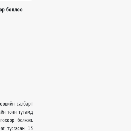
ор боллоо
нөөцийн салбарт
айн тонн тутамд
гохоор болжээ.
өг тусгасан. 13