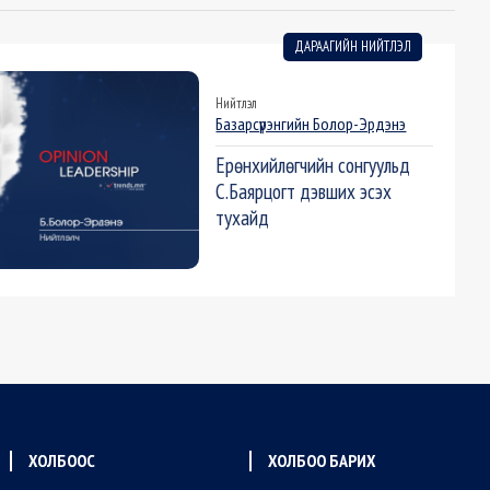
ДАРААГИЙН НИЙТЛЭЛ
Нийтлэл
Базарсүрэнгийн Болор-Эрдэнэ
Ерөнхийлөгчийн сонгуульд
С.Баярцогт дэвших эсэх
тухайд
ХОЛБООС
ХОЛБОО БАРИХ