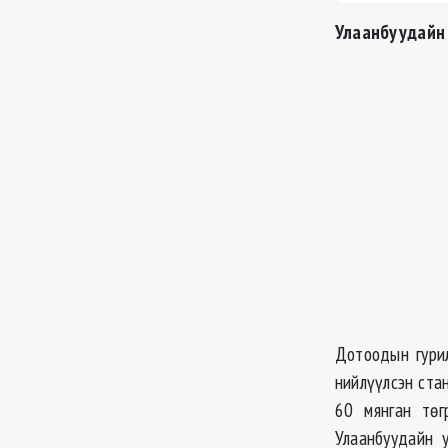
Улаанбуудайн 
Дотоодын гурил
нийлүүлсэн ста
60 мянган төг
Улаанбуудайн у