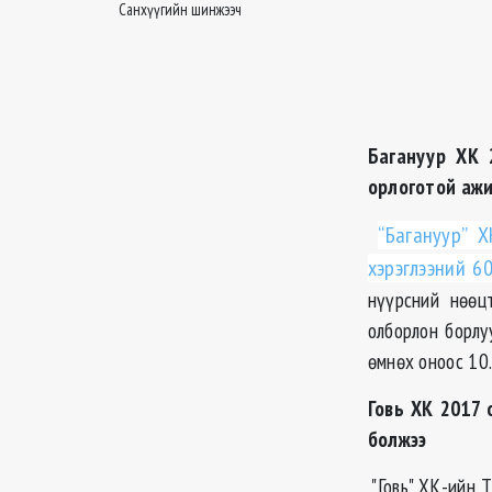
Санхүүгийн шинжээч
Багануур ХК 
орлоготой аж
“Багануур” 
хэрэглээний 6
нүүрсний нөөц
олборлон борлу
өмнөх оноос 10.
Говь ХК 2017 
болжээ
"Говь" ХК-ийн 