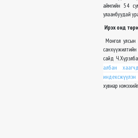
аймгийн 54 су
улаанбуудай ур
Ирэх онд төр
Монгол улсын 
санхүүжилтийн 
сайд Ч.Хүрэлб
албан хаагч
индексжүүлэн 
хувиар нэмэхийг