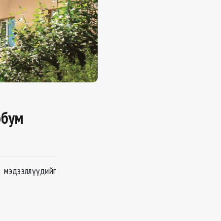
рбум
х мэдээллүүдийг