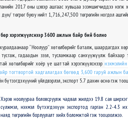
панийн 2017 оны цэвэр ашгаас хувьцаа эзэмшигчиддээ нэгж 
 дүн/ төгрөг буюу нийт 1,716,247,500 төгрөгийн ногдол ашгий
бөр хэрэгжүүлснээр 3600 ажлын байр бий болно
 хуралдаанаар “Ноолуур” хөтөлбөрийг баталж, шаардагдах хөрө
 тусгаж, гадаадын зээл, тусламжаар санхүүжүүлж байхаар 
атай хөтөлбөрийг хоёр үе шаттай хэрэгжүүлснээр
нэхмэлийн
айр тогтвортой хадгалагдах бөгөөд 3,600 гаруй ажлын б
ийн бүтээгдэхүүний үйлдвэрлэл, экспорт 5.7 дахин өснө гэж тоо
Хэрэв ноолуураа боловсруулж чадвал жилдээ 19.8 сая ширхэг
сүлжмэл, нэхмэл бүтээгдэхүүн экспортод гарган 2.2-4.3 их
наяд төгрөгийн борлуулалт хийх боломжтой гэж тооцоолжээ.