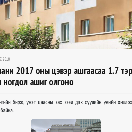
7, 2018
пани 2017 оны цэвэр ашгаасаа 1.7 тэ
н ногдол ашиг олгоно
гийн бирж, үнэт цаасны зах зээл дэх сүүлийн үеийн онцло
 байна.