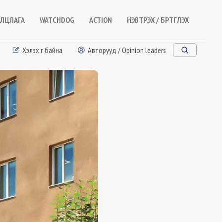
ЛЦЛАГА
WATCHDOG
ACTION
НЭВТРЭХ / БҮРТГҮҮЛЭХ
Хэлэх үг байна
Авторууд / Opinion leaders