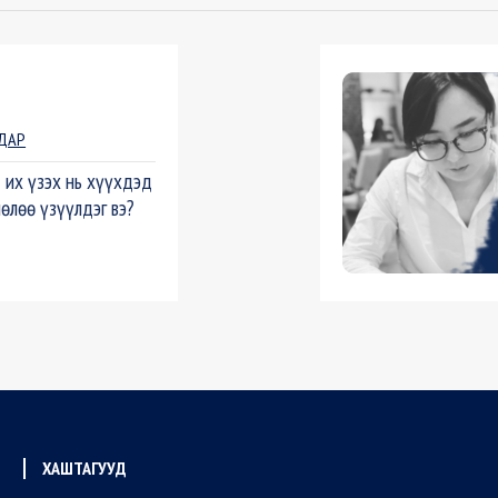
ДАР
т их үзэх нь хүүхдэд
өлөө үзүүлдэг вэ?
ХАШТАГУУД