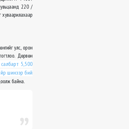
хувьцаанд 220 /
г хуваарилахаар
нгийг улс, орон
тогтлоо. Дөрвөн
 салбарт 5,500
айр шинээр бий
цоолж байна.