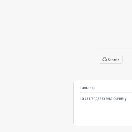
Хэвлэх
Сэтгэгдэл бичих
Example textarea