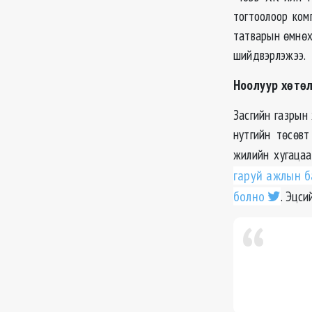
тогтоолоор ком
татварын өмнөх
шийдвэрлэжээ.
Ноолуур хөтөл
Засгийн газрын
нутгийн төсөвт
жилийн хугаца
гаруй ажлын б
болно
. Эцс