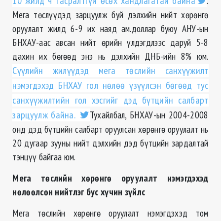
10 жилд ч тасралтгүй өсөх хандлагатай байна
.
Мега төслүүдэд зарцуулж буй дэлхийн нийт хөрөнгө
оруулалт жилд 6-9 их наяд ам.доллар буюу АНУ-ын
БНХАУ-аас авсан нийт өрийн үлдэгдлээс даруй 5-8
дахин их бөгөөд энэ нь дэлхийн ДНБ-ийн 8% юм.
Сүүлийн жилүүдэд мега төслийн санхүүжилт
нэмэгдэхэд БНХАУ гол нөлөө үзүүлсэн бөгөөд тус
санхүүжилтийн гол хэсгийг дэд бүтцийн салбарт
зарцуулж байна.
Тухайлбал, БНХАУ-ын 2004-2008
онд дэд бүтцийн салбарт оруулсан хөрөнгө оруулалт нь
20 дугаар зууны нийт дэлхийн дэд бүтцийн зардалтай
тэнцүү байгаа юм.
Мега төслийн хөрөнгө оруулалт нэмэгдэхэд
нөлөөлсөн нийтлэг бус хүчин зүйлс
Мега төслийн хөрөнгө оруулалт нэмэгдэхэд том