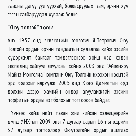
заасны дагуу уул уурхай, боловсруулах, зам, эрчим хүч
гэсэн салбаруудад хувааж болно.
“Оюу толгой” төсөл
Анх 1957 онд зөвлөлтийн геологич Я.Петрович Оюу
Толгойн ордын орчим тандалтын судалгаа хийж зэсийн
хүдэржилт байгааг тэмдэглэснээс хойш хэд хэдэн
экспедиц хайгуул явуулсны хойно 2003 онд “Айвенхоу
Майнз Монголиа” компани Оюу Толгойн ихээхэн нөөцтэй
орд болохыг илрүүлж, 2005 онд Хюго Дамметын орд
дэлхий дээрх хамгийн өндөр агууламжтай зэсийн
порфитын ордны нэг болохыг тогтоосон байдаг.
Үүнээс хойш нийт таван жил хийсэн хэлэлцээрийн
дүнд УИХ-ын 2009 оны 7 дугаар сарын 16-ны өдрийн
57 дугаар тогтоолоор Оюутолгойн ордыг ашиглах