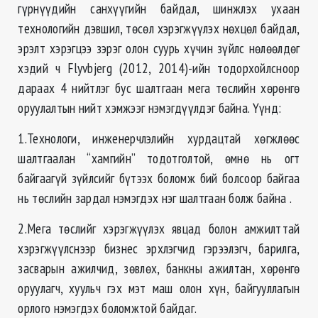
гүрнүүдийн санхүүгийн байдал, шинжлэх ухаан
технологийн дэвшил, төсөл хэрэгжүүлэх нөхцөл байдал,
эрэлт хэрэгцээ зэрэг олон суурь хүчин зүйлс нөлөөлдөг
хэдий ч Flyvbjerg (2012, 2014)-ийн тодорхойлсноор
дараах 4 нийтлэг бус шалтгаан мега төслийн хөрөнгө
оруулалтын нийт хэмжээг нэмэгдүүлдэг байна. Үүнд:
1.Технологи, инженерчлэлийн хурдацтай хөгжлөөс
шалтгаалан “хамгийн” тодотголтой, өмнө нь огт
байгаагүй зүйлсийг бүтээх боломж бий болсоор байгаа
нь төслийн зардал нэмэгдэх нэг шалтгаан болж байна .
2.Мега төслийг хэрэгжүүлэх явцад болон амжилттай
хэрэгжүүлснээр бизнес эрхлэгчид гэрээлэгч, барилга,
засварын ажилчид, зөвлөх, банкны ажилтан, хөрөнгө
оруулагч, хуульч гэх мэт маш олон хүн, байгууллагын
орлого нэмэгдэх боломжтой байдаг.