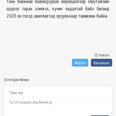
тонн баяжмал боловсруулах ойролцоогоор Оюутолгойн
ордоос гарах хэмжээ, хүчин чадалтай байх бөгөөд
2020 он гэхэд ашиглалтад оруулахаар төлөвлөж байна.
Хэвлэх
Жиргэх
Хуваалцах
Сэтгэгдэл бичих
Example textarea