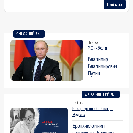
Нийтлэх
ӨМНӨХ НИЙТЛЭЛ
Нийтлэл
Р.Энхболд
Владимир
Владимирович
Путин
ДАРААГИЙН НИЙТЛЭЛ
Нийтлэл
Базарсүрэнгийн Болор-
Эрдэнэ
Ерөнхийлөгчийн
сонгуульд С.Баярцогт