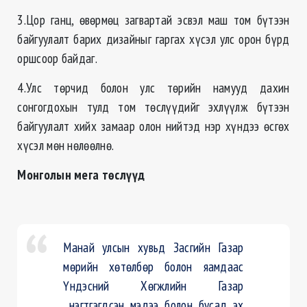
3.Цор ганц, өвөрмөц загвартай эсвэл маш том бүтээн
байгуулалт барих дизайныг гаргах хүсэл улс орон бүрд
оршсоор байдаг.
4.Улс төрчид болон улс төрийн намууд дахин
сонгогдохын тулд том төслүүдийг эхлүүлж бүтээн
байгуулалт хийх замаар олон нийтэд нэр хүндээ өсгөх
хүсэл мөн нөлөөлнө.
Монголын мега төслүүд
Манай улсын хувьд Засгийн Газар
мөрийн хөтөлбөр болон яамдаас
Үндэсний Хөгжлийн Газар
нэгтгэгдсэн мэдээ болон бусад эх