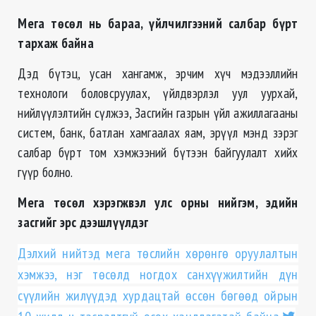
Мега төсөл нь бараа, үйлчилгээний салбар бүрт
тархаж байна
Дэд бүтэц, усан хангамж, эрчим хүч мэдээллийн
технологи боловсруулах, үйлдвэрлэл уул уурхай,
нийлүүлэлтийн сүлжээ, Засгийн газрын үйл ажиллагааны
систем, банк, батлан хамгаалах яам, эрүүл мэнд зэрэг
салбар бүрт том хэмжээний бүтээн байгуулалт хийх
гүүр болно.
Мега төсөл хэрэгжвэл улс орны нийгэм, эдийн
засгийг эрс дээшлүүлдэг
Дэлхий нийтэд мега төслийн хөрөнгө оруулалтын
хэмжээ, нэг төсөлд ногдох санхүүжилтийн дүн
сүүлийн жилүүдэд хурдацтай өссөн бөгөөд ойрын