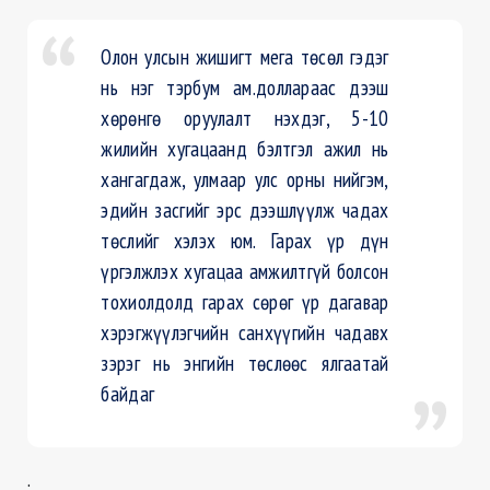
Олон улсын жишигт мега төсөл гэдэг
нь нэг тэрбум ам.доллараас дээш
хөрөнгө оруулалт нэхдэг, 5-10
жилийн хугацаанд бэлтгэл ажил нь
хангагдаж, улмаар улс орны нийгэм,
эдийн засгийг эрс дээшлүүлж чадах
төслийг хэлэх юм. Гарах үр дүн
үргэлжлэх хугацаа амжилтгүй болсон
тохиолдолд гарах сөрөг үр дагавар
хэрэгжүүлэгчийн санхүүгийн чадавх
зэрэг нь энгийн төслөөс ялгаатай
байдаг
.