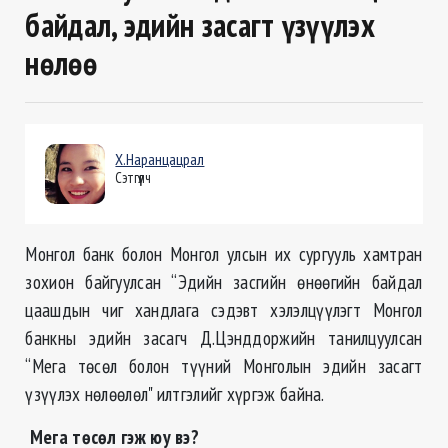
байдал, эдийн засагт үзүүлэх
нөлөө
Х.Наранцацрал
Сэтгүүлч
Монгол банк болон Монгол улсын их сургууль хамтран
зохион байгуулсан “Эдийн засгийн өнөөгийн байдал
цаашдын чиг хандлага сэдэвт хэлэлцүүлэгт Монгол
банкны эдийн засагч Д.Цэнддоржийн танилцуулсан
“Мега төсөл болон түүний Монголын эдийн засагт
үзүүлэх нөлөөлөл" илтгэлийг хүргэж байна.
Мега төсөл гэж юу вэ?