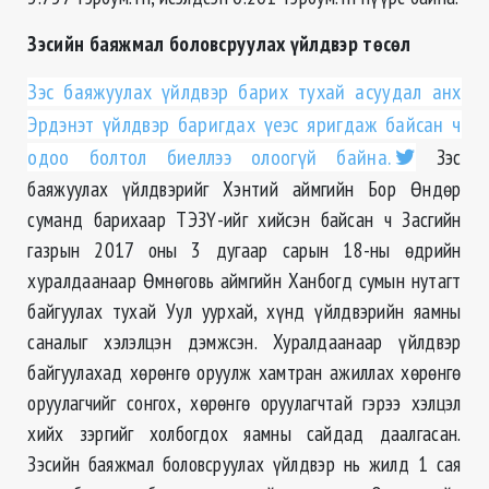
Зэсийн баяжмал боловсруулах үйлдвэр төсөл
Зэс баяжуулах үйлдвэр барих тухай асуудал анх
Эрдэнэт үйлдвэр баригдах үеэс яригдаж байсан ч
одоо болтол биеллээ олоогүй байна.
Зэс
баяжуулах үйлдвэрийг Хэнтий аймгийн Бор Өндөр
суманд барихаар ТЭЗҮ-ийг хийсэн байсан ч Засгийн
газрын 2017 оны 3 дугаар сарын 18-ны өдрийн
хуралдаанаар Өмнөговь аймгийн Ханбогд сумын нутагт
байгуулах тухай Уул уурхай, хүнд үйлдвэрийн яамны
саналыг хэлэлцэн дэмжсэн. Хуралдаанаар үйлдвэр
байгуулахад хөрөнгө оруулж хамтран ажиллах хөрөнгө
оруулагчийг сонгох, хөрөнгө оруулагчтай гэрээ хэлцэл
хийх зэргийг холбогдох яамны сайдад даалгасан.
Зэсийн баяжмал боловсруулах үйлдвэр нь жилд 1 сая