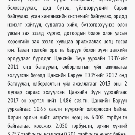
боловсруулах, дэд бүтэц, үйлдвэрүүдийг барьж
байгуулах, усан хангамжийн системийг байгуулах, ордод
нэмэлт хайгуул, судалгаа хийх, бүтээгдэхүүнээ олон
улсын зах зээлд хүргэх, дотоодын болон олон улсын
хөрөнгийн зах зээлд хувьцаа арилжаалах цогц төсөл
юм. Таван толгойн орд нь баруун болон зүүн цанхийн
ордуудаас бүрддэг. Цанхийн Зүүн уурхайн ТЭЗҮ-ийг
2011 онд батлуулан, олборлолтын үйл ажиллагаа
эхлүүлсэн бөгөөд Цанхийн Баруун ТЭЗҮ-ийг 2012 онд
батлуулан, олборлолтын үйл ажиллагааг 2013 оны 2
дугаар сараас эхлүүлсэн. Цанхийн Зүүн уурхайгаас
2017 он хүртэл нийт 14.86 сая.тн, Цанхийн Баруун
уурхайгаас 10.65 сая.тн нүүрсийг олборлосон байна.
Харин ордын нийт илэрсэн нөөц нь 6.008 тэрбум.тн
байгаагаас коксжих 2.050 тэрбум.тн, эрчим хүчний
3.757 тэрбум.тн, исэлдсэн 0.201 тэрбум.тн нүүрс байна.