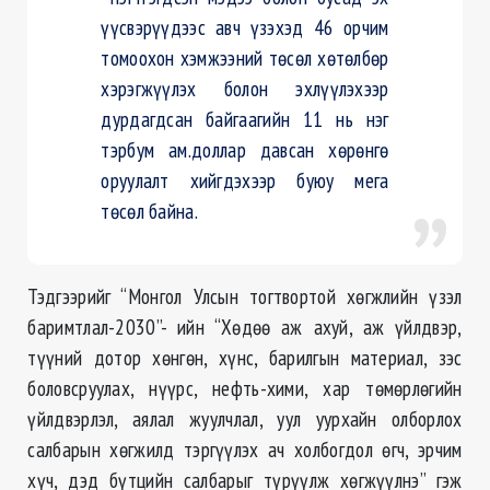
үүсвэрүүдээс авч үзэхэд 46 орчим
томоохон хэмжээний төсөл хөтөлбөр
хэрэгжүүлэх болон эхлүүлэхээр
дурдагдсан байгаагийн 11 нь нэг
тэрбум ам.доллар давсан хөрөнгө
оруулалт хийгдэхээр буюу мега
төсөл байна.
Тэдгээрийг “Монгол Улсын тогтвортой хөгжлийн үзэл
баримтлал-2030”- ийн “Хөдөө аж ахуй, аж үйлдвэр,
түүний дотор хөнгөн, хүнс, барилгын материал, зэс
боловсруулах, нүүрс, нефть-хими, хар төмөрлөгийн
үйлдвэрлэл, аялал жуулчлал, уул уурхайн олборлох
салбарын хөгжилд тэргүүлэх ач холбогдол өгч, эрчим
хүч, дэд бүтцийн салбарыг түрүүлж хөгжүүлнэ” гэж