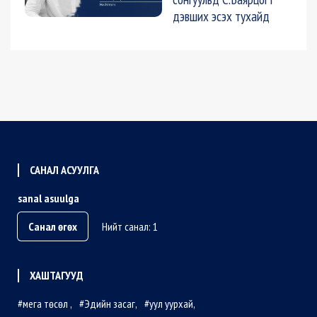
дэвших эсэх тухайд
САНАЛ АСУУЛГА
sanal asuulga
Санал өгөх
Нийт санал: 1
ХАШТАГУУД
мега төсөл
Эдийн засаг
уул уурхай