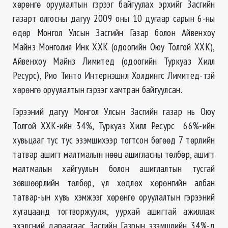
хөрөнгө оруулалтын гэрээг байгуулах эрхийг Засгийн
газарт олгосны дагуу 2009 оны 10 дугаар сарын 6-ны
өдөр Монгол Улсын Засгийн Газар болон Айвенхоу
Майнз Монголия Инк ХХК (одоогийн Оюу Толгой ХХК),
Айвенхоу Майнз Лимитед (одоогийн Туркуаз Хилл
Ресурс), Рио Тинто Интернэшнл Холдингс Лимитед-тэй
хөрөнгө оруулалтын гэрээг хамтран байгуулсан.
Гэрээний дагуу Монгол Улсын Засгийн газар нь Оюу
Толгой ХХК-ийн 34%, Туркуаз Хилл Ресурс 66%-ийн
хувьцааг тус тус эзэмшихээр тогтсон бөгөөд 7 төрлийн
татвар ашигт малтмалын нөөц ашигласны төлбөр, ашигт
малтмалын хайгуулын болон ашиглалтын тусгай
зөвшөөрлийн төлбөр, үл хөдлөх хөрөнгийн албан
татвар-ын хувь хэмжээг хөрөнгө оруулалтын гэрээний
хугацаанд тогтворжуулж, уурхай ашигтай ажиллаж
эхэлсний дараагаас Засгийн Газрын эзэмшлийн 34%-д