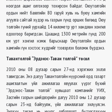
ноогдол ашиг олгохоор тохирсон байдаг. Оюутолгойн
ордын нийт баялгийн 80 гаруй хувь нь буюу хамгийн
агуулга сайтай хүдэр нь газрын гүнд орших бөгөөд Оюу
толгойн гүний уурхайд 14 километр урт хөндлөн хонгил
одоогоор баригдсан. Цаашид 1300 метрийн гүнд 200
км урт хонгил нэмж барьснаар Оюутолгойн ордын
хамгийн гүн хэсгээс хүдрийг тээвэрлэх боломж бүрдэнэ.
Тавантолгой “Эрдэнэс-Таван толгой” төсөл
2010 оны 08 дугаар сарын 27-нд хэрэгжих эхлэл
тавигдсан. Энэ дагуу Тавантолгойн нүүрсний орд газарт
ашиглалтын үйл ажиллагаа явуулах үүрэг бүхий
“Эрдэнэс-Таван толгой” хувьцаат компанийг УИХ,
Засгийн газрын шийдвэрийн дагуу 2010 оны 12 дугаар
сарын 23-нд байгуулж, үйл ажиллагааг эхлүүлсэн.
Энэхүү төсөл нь нүүрс олборлолт, бүтээгдэхүүн