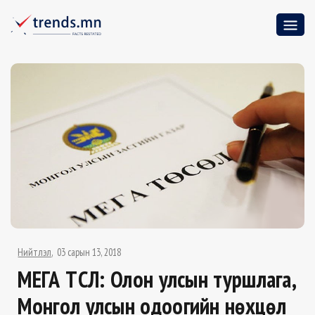
Нийтлэл
03 сарын 13, 2018
МЕГА ТӨСӨЛ: Олон улсын туршлага,
Монгол улсын одоогийн нөхцөл