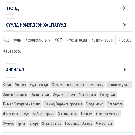
ТРЭНД
СҮҮЛД НЭМЭГДСЭН ХАШТАГУУД
#сонгууль
#ерөнхийлөгч
#OT
#мегатөсөл
#эдийнзасаг
#icetop
#eyescool
АНГИЛАЛ
Засаг
Улс төр
Хууль эрхзүй
Олон улсын харилцаа
Технологи
Шинжлэх ухаан
Хөгжил Бодлого
Эдийн засаг
Хүүхэд гэр бүл
Үйлдвэрлэл
Уул уурхай
Бизнес Энтэрпренёршип
Санхүү Хөрөнгө оруулалт
Эрүүл мэнд
Боловсрол
Философи
Түүх
Байгаль орчин
Хэл шинжлэл
Нийгэм
Соошил медиа
Хүмүүс
Урлаг
Спорт
Улаанбаатар
Гоо сайхан Загвар
Чөлөөт цаг