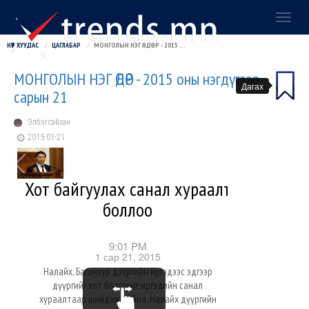
Toggl
naviga
НҮҮР ХУУДАС
ЦАГЛАБАР
МОНГОЛЫН НЭГ ӨДӨР - 2015 ОНЫ НЭГДҮГЭЭР САРЫН 21
МОНГОЛЫН НЭГ ӨДӨР - 2015 оны нэгдүгээр
Дагах
сарын 21
Элбэгсайхан
2015-01-21
Хот байгуулах санал хураалт
боллоо
9:01 PM
1 сар 21, 2015
Налайх, Багануур дүүргийн иргэдээс эдгээр
дүүргийг хот болгохыг иргэдийн санал
хураалтаар шийдэж байна. Налайх дүүргийн