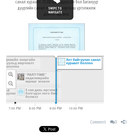
санал хураалт 21:00 цагт дууссан бол Багануур
дүүргийн санал хураалт маргааш үргэлжилж
SWIPE TO
NAVIGATE
дүнгээ гаргана.
Цөмийн энергийн
Хот байгуулах санал
хуульд өөрчлөлт
хураалт боллоо
оруулна
Эх сурвалж
“PART-TIME”
хөдөлмөрийн
яармаг зохион
байгуулав
уульд
3 сая дахь иргэний
т оруулах
бэлгэдэл лого бий
эсэг
болжээ
в
M
7:00 PM
8:00 PM
9:00 PM
10:00 PM
1 САР 22
Comment
0
3