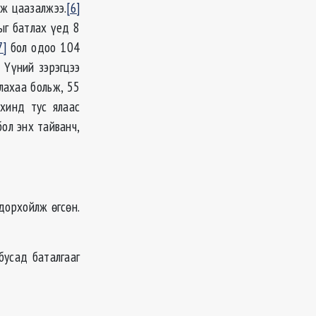
эж цаазалжээ.
[6]
ыг батлах үед 8
7]
бол одоо 104
]
Үүний зэрэгцээ
лахаа больж, 55
хинд тус ялаас
ол энх тайванч,
дорхойлж өгсөн.
 бусад баталгааг