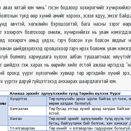
р авах ялтай юм чинь” гэсэн бодлоор хохирогчийг хүчирхийлс
болгохын тулд өөр хүний амийг хороох, эсвэл ядуу, эмзэг байд
хүнд өвчтэй, хөгжлийн бэрхшээлтэй, бага насны зэрэг өөр
г хохирогч болгохоор онилж, хүчирхийлэх нь улам нэмэгддэ
лд хохирогч амьд үлдэх, гэрч болсон хүн болсон явдлыг н
 хянан шийдвэрлэхэд оролцохоор гарч ирэх боломж улам нэмэгд
гүй болмогц хариуцлага хүлээх албан тушаалтнаас илүүтэйг
г шийдэх гэж харах нь өөрийн хийх ёстой ажлаа иргэдэд “н
ний оронд үүрэг хүлээгчийн хувиар төр иргэдийн хүний эрх,
эх үүргээ даруй гүйцэтгэхэд анхаарах шаардлагатай юм.