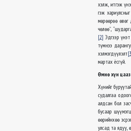
хэлж, итгэж үн
гэж хариулсныг
мөрөөрөө өвөг 
чөлөө”, “шударг
[2]
Эдгээр үнэт 
түмнээ даранг
хэлмэгдүүлэлт
[
мартах ёсгүй.
Өмнө хүн цааз
Хүнийг буруутай
судалгаа одоог
алдсан бол зас
бусаар шүүмэгц
өөрийнхөө эсрэ
улсад та ядуу, 