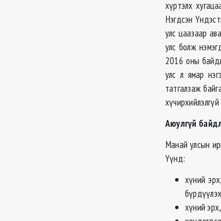
хүртэлх хугаца
Нэгдсэн Үндэст
улс цаазаар ав
улс болж нэмэг
2016 оны байдл
улс л ямар нэ
татгалзаж байга
хүчирхийлэлгүй 
Аюулгүй байдл
Манай улсын ир
Үүнд:
хүний эрх
бүрдүүлэх
хүний эрх,
хөндөгдсө