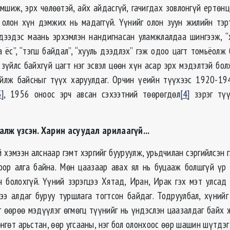
эмшиж, эрх чөлөөтэй, айх айдасгүй, гачигдах зовлонгүй ертө
 олон хүн дэмжих нь мадаггүй. Үүнийг олон зуун жилийн тэр
дээдэс маань эрхэмлэн нандигнасан уламжлалдаа шингээж, “х
а ёс”, “тэгш байдал”, “хууль дээдлэх” гэж одоо цагт томьёолж 
зүйлс байхгүй цагт нэг эсвэл цөөн хүн асар эрх мэдэлтэй бол
уйлж байсныг түүх харуулдаг. Орчин үеийн түүхээс 1920-19
3]
, 1956 оноос эрч авсан сэхээтний төөрөгдөл
[4]
зэрэг түү
алж үзсэн. Харин асуудал арилаагүй...
 хэмээн алснаар гэмт хэргийг бууруулж, урьдчилан сэргийлсэн 
оор алга байна. Мөн цаазаар авах ял нь буцааж болшгүй үр 
ч болохгүй. Үүний зэрэгцээ Хятад, Иран, Ирак гэх мэт улсад
ээ алдаг буруу туршлага тогтсон байдаг. Тодруулбал, хүний
г өөрөө мэдүүлэг өгмөгц түүнийг нь үндэслэн цаазалдаг байх 
өнгөт арьстан, өөр угсааны, нэг бол олонхоос өөр шашин шүтдэг