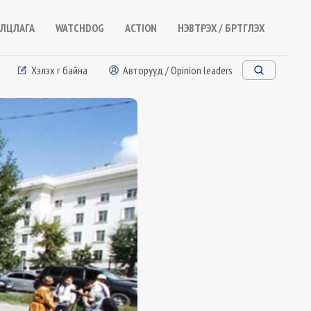
ЛЦЛАГА
WATCHDOG
ACTION
НЭВТРЭХ / БҮРТГҮҮЛЭХ
Хэлэх үг байна
Авторууд / Opinion leaders