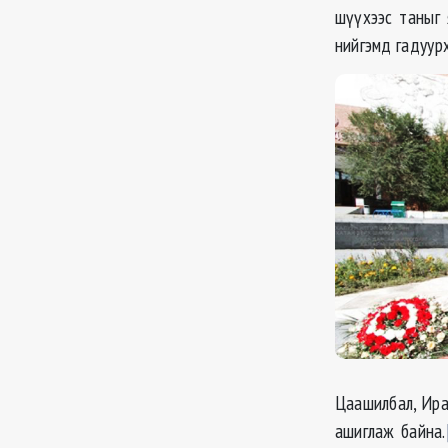
шүүхээс таныг 
нийгэмд гадуур
Цаашилбал, Иран
ашиглаж байна.