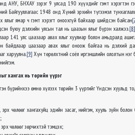
анд АНУ, БНХАУ зэрэг 9 улсад 190 хүүхдийг гэмт хэрэгтэн г
ний Байгууллагаас 1948 онд Хүний эрхийн түгээмэл тунхаглал
ах ялыг ямар ч гэмт хэрэгт оноохгүй байхаар шийдсэн байсан
[
дсэн буюу дэлхийн улсын тал нь цаазын ялыг бүрэн халжээ.
[8
аар 141 улс цаазаар авах ялыг хуулиар болон амьдралд ашиг
гэн байдлаар цаазаар авах ялыг оноож байгаа нь дэлхий да
аг харуулна.
[9]
Хүн төрөлхтний соёл иргэншлийн ололтын нэг б
нийгэм.
ыг хангах нь төрийн үүрэг
гэн бүрийнхээ өмнө хүлээх төрийн 3 үүргийг Үндсэн хуульд то
, эрх чөлөөг хангахуйц эдийн засаг, нийгэм, хууль зүйн болон
;
 эрх чөлөөг зөрчихтэй тэмцэх;
н эрхийг сэргээн эдлүүлэх.