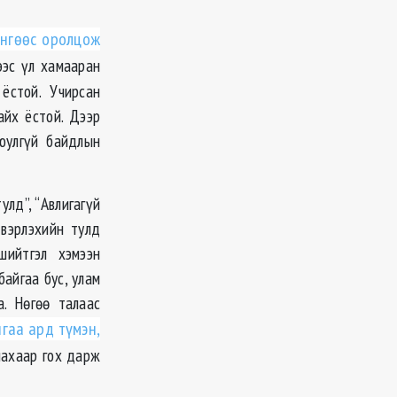
өнгөөс оролцож
ээс үл хамааран
ёстой. Учирсан
айх ёстой. Дээр
юулгүй байдлын
улд”, “Авлигагүй
двэрлэхийн тулд
шийтгэл хэмээн
байгаа бус, улам
а. Нөгөө талаас
гаа ард түмэн,
лахаар гох дарж