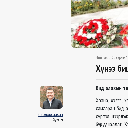
Нийтлэл
05 сарын 1
Хүнээ би
Бид алахын тө
Хаана, хэзээ, 
хамааран бид а
Б.Болорсайхан
хүртэл цээрлэ
Хуульч
буруушаадаг. Х