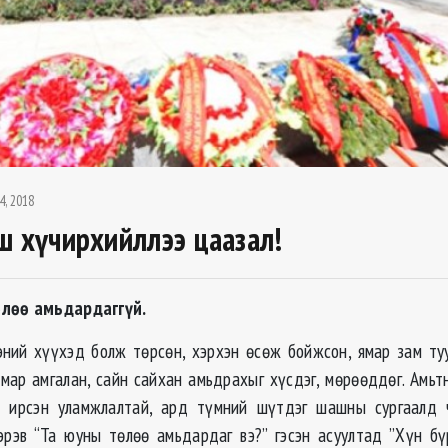
4, 2018
ш хүчирхийллээ цаазал!
лөө амьдардаггүй.
хэний хүүхэд болж төрсөн, хэрхэн өсөж бойжсон, ямар зам туу
мар амгалан, сайн сайхан амьдрахыг хүсдэг, мөрөөддөг. Амьт
ж ирсэн уламжлалтай, ард түмний шүтдэг шашны сургаалд 
эрэв “Та юуны төлөө амьдардаг вэ?” гэсэн асуултад ”Хүн бү