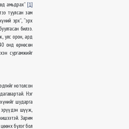
нцөд амьдрах”
[1]
тээ туулсан зам
үний эрх”, “эрх
буулгасан билээ.
ж, улс орон, ард
40 онд өрнөсөн
хэн сургамжийг
гэдгийг нотолсон
дагавартай. Нэг
 хүнийг шударга
г эрүүдэн шүүж,
жишээтэй. Зарим
 цөөнх бүлэг бол