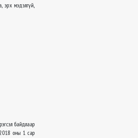
, эрх мэдэлгүй,
эрэгсэл байдлаар
2018 оны 1 сар