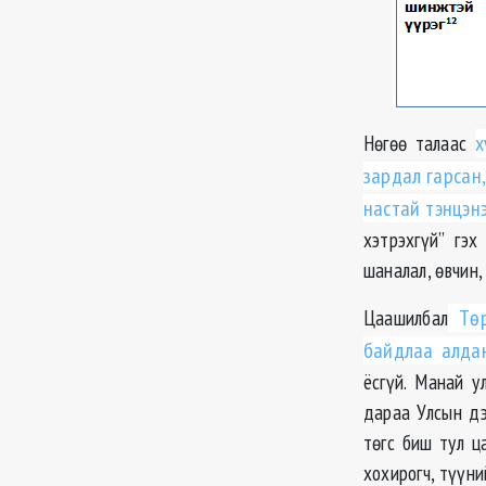
Нөгөө талаас
х
зардал гарсан,
настай тэнцэн
хэтрэхгүй” гэ
шаналал, өвчин,
Цаашилбал
Төр
байдлаа алда
ёсгүй. Манай у
дараа Улсын дэ
төгс биш тул ц
хохирогч, түүни