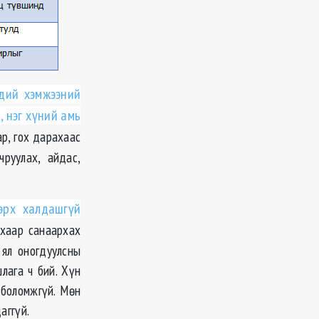
эдий хэмжээний
, нэг хүний амь
ар, гох дарахаас
руулах, айдас,
эрх халдашгүй
ахаар санаархах
 ял оногдуулсны
лага ч бий. Хүн
 боломжгүй. Мөн
аггүй.