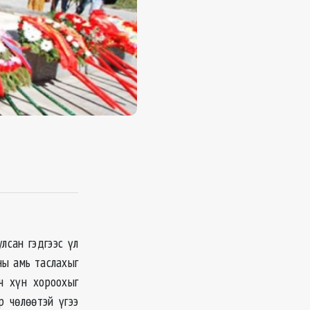
лсан гэдгээс үл
ны амь таслахыг
ч хүн хороохыг
р чөлөөтэй үгээ