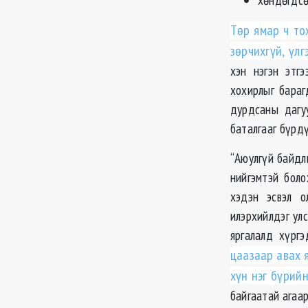
Төр ямар ч то
зөрчихгүй, үлг
хэн нэгэн этг
хохирлыг бараг
дурдсаны дагу
баталгааг бүрдү
“Аюулгүй байдлы
нийгэмтэй боло
хэдэн эсвэл о
илэрхийлдэг улс
яргалалд хүргэ
цаазаар авах 
хүн нэг бүрийн
байгаатай агаар