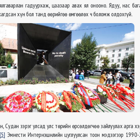
ялгаварлан гадуурхаж, цаазаар авах ял онооно. Ядуу, нас бага
хагдсан хүн бол танд өөрийгөө өмгөөлөх ч боломж олдохгүй.
, Судан зэрэг улсад улс төрийн өрсөлдөгчөө зайлуулах арга х
[5]
Эмнести Интернэшнлийн цуглуулсан тоон мэдээгээр 1990-