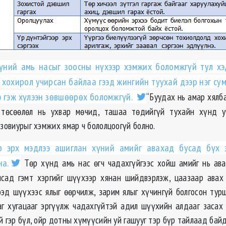
үний амь насыг зоосны нүхээр хэмжих боломжгүй тул х
 хохирол учирсан байлаа гээд жингийн туухай дээр нэг сум
э гэж хүлээн зөвшөөрөх боломжгүй.
“Буудах нь амар хялб
х төсөөлөл нь ухвар мөчид, ташаа төдийгүй тухайн хүнд уч
 зовиурыг хэмжих ямар ч бололцоогүй болно.
 эрх мэдлээ ашиглан хүний амийг авахад бусад бүх 
на.
Төр хүнд амь нас өгч чадахгүйгээс хойш амийг нь ав
лсад гэмт хэргийг шүүхээр хянан шийдвэрлэж, цаазаар авах
эд шүүхээс ялыг өөрчилж, зарим ялыг хүчингүй болгосон турш
аг хугацааг эргүүлж чадахгүйтэй адил шүүхийн алдааг засах
й гэр бүл, ойр дотны хүмүүсийн уй гашууг тэр бүр тайлаад байд