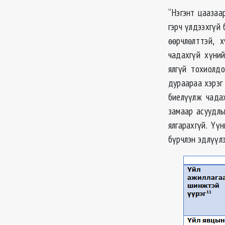
“Нэгэнт цаазаа
гэрч үлдээхгүй 
өөрчлөлттэй, 
чадахгүй хүний
ялгүй тохиолдо
дураараа хэрэг
биелүүлж чадах
замаар асуудлы
ялгарахгүй. Үү
бүрчлэн эдлүүл