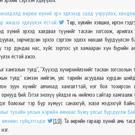
хиолдолд өөрөө хүний эрх эдлэхэд саад учруулах, хөндл
эр жишээ эдлүүлэх ёстой.
Төр, хувийн хэвшил, иргэн гэдг
ээд хүний эрхэд халдвал түүнийг таслан зогсоож, арилгах 
дуулах, зөрчигдсөн эрхээ сэргээн эдлэх нөхцөл бүрдүүлсэн б
у тэр дундаа нас, хүйс зэргээс үл хамааран хүн бүрийн а
үлэх ёстой ажээ.
г хангахын тулд”, “Хүүхэд хүчирхийлэхийг таслан зогсоохын т
хын тулд” хэмээн нийгэм, улс төрийн асуудлаа хурдан ший
лон зуун хүнийг алчихад хангалттай, нэг бол тохирсон 
 орнууд бий. Гэтэл энэхүү үйлдэл нь нийгмээ сайтар хамгаалж 
дэг болохыг тэр бүр хүмүүс санахгүй, эсвэл мэдэхгүй байн
ялыг тухайн улсын нэрийн өмнөөс буюу улсыг бүрдүүлж бай
 өмнөөс гүйцэтгэдэг
[10]
. Та өөрийн гараар хүний амь тас
 нэг.