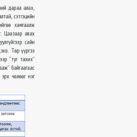
ний дараа алах,
алтай, сэтгэцийн
ийгөө хамгаалж
г. Цаазаар авах
уулгүйгээр сайн
энэ. Төр үүргээ
ээр “туг тахих”
ааж” байгаагаас
 эрх чөлөөг нэг