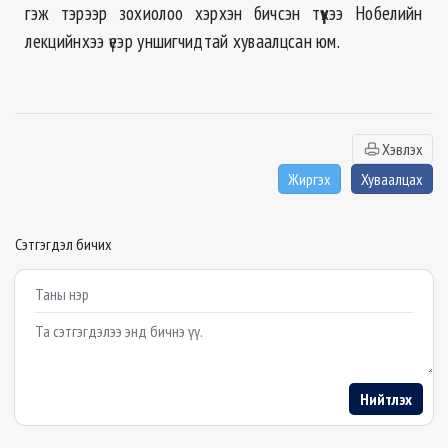
гэж тэрээр зохиолоо хэрхэн бичсэн түүхээ Нобелийн
лекцийнхээ үеэр уншигчидтай хуваалцсан юм.
Хэвлэх
Жиргэх
Хуваалцах
Сэтгэгдэл бичих
Example textarea
Нийтлэх