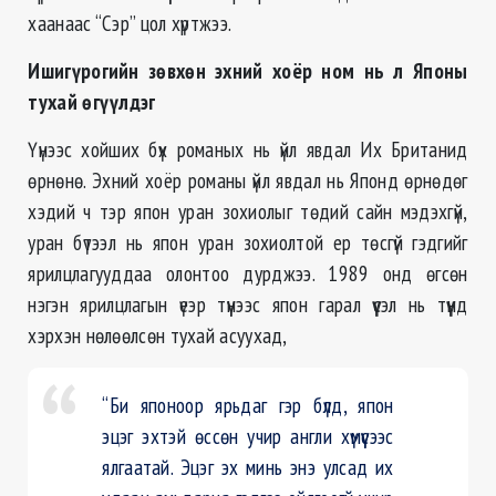
хаанаас “Сэр” цол хүртжээ.
Ишигүрогийн зөвхөн эхний хоёр ном нь л Японы
тухай өгүүлдэг
Үүнээс хойших бүх романых нь үйл явдал Их Британид
өрнөнө. Эхний хоёр романы үйл явдал нь Японд өрнөдөг
хэдий ч тэр япон уран зохиолыг төдий сайн мэдэхгүй,
уран бүтээл нь япон уран зохиолтой ер төсгүй гэдгийг
ярилцлагууддаа олонтоо дурджээ. 1989 онд өгсөн
нэгэн ярилцлагын үеэр түүнээс япон гарал үүсэл нь түүнд
хэрхэн нөлөөлсөн тухай асуухад,
“Би японоор ярьдаг гэр бүлд, япон
эцэг эхтэй өссөн учир англи хүмүүсээс
ялгаатай. Эцэг эх минь энэ улсад их