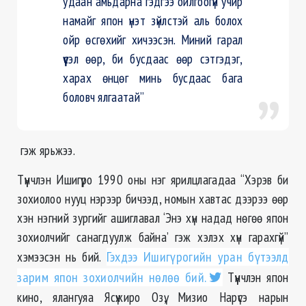
удаан амьдарна гэдгээ ойлгоогүй учир
намайг япон үнэт зүйлстэй аль болох
ойр өсгөхийг хичээсэн. Миний гарал
үүсэл өөр, би бусдаас өөр сэтгэдэг,
харах өнцөг минь бусдаас бага
боловч ялгаатай”
гэж ярьжээ.
Түүнчлэн Ишигүро 1990 оны нэг ярилцлагадаа “Хэрэв би
зохиолоо нууц нэрээр бичээд, номын хавтас дээрээ өөр
хэн нэгний зургийг ашиглавал ‘Энэ хүн надад нөгөө япон
зохиолчийг санагдуулж байна’ гэж хэлэх хүн гарахгүй”
хэмээсэн нь бий.
Гэхдээ Ишигүрогийн уран бүтээлд
зарим япон зохиолчийн нөлөө бий.
Түүнчлэн япон
кино, ялангуяа Ясүжиро Озү, Мизио Нарүсэ нарын