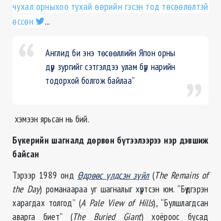
чухал орныхоо тухай өөрийн гэсэн тод төсөөлөлтэй
өссөн
...
Англид би энэ төсөөллийн Япон орны
дүр зургийг сэтгэлдээ улам бүр нарийн
тодорхой болгож байлаа”
хэмээн ярьсан нь бий.
Бүкерийн шагналд дөрвөн бүтээлээрээ нэр дэвшиж
байсан
Тэрээр 1989 онд
Өдрөөс үлдсэн зүйл
(
The Remains of
the Day
) романаараа уг шагналыг хүртсэн юм. “Бүдгэрэн
харагдах толгод” (
A Pale View of Hills
), “Булшлагдсан
аварга биет” (
The Buried Giant
) хоёроос бусад