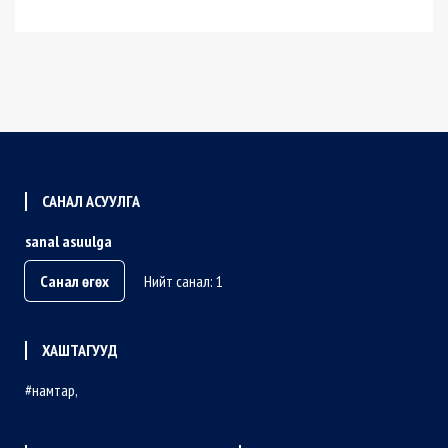
САНАЛ АСУУЛГА
sanal asuulga
Санал өгөх
Нийт санал: 1
ХАШТАГУУД
намтар