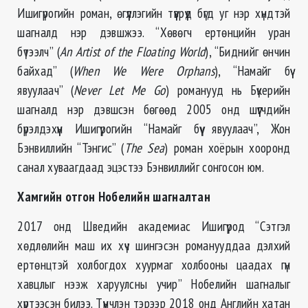
Ишигүрогийн роман, өгүүллэгийн түүврүүд бүгд уг нэр хүндтэй
шагналд нэр дэвшжээ. “Хөвөгч ертөнцийн уран
бүтээлч” (
An Artist of the Floating World
), “Биднийг өнчин
байхад” (
When We Were Orphans
), “Намайг бүү
явуулаач” (
Never Let Me Go
) романууд нь Бүкерийн
шагналд нэр дэвшсэн бөгөөд 2005 онд шүүгчдийн
бүрэлдэхүүн Ишигүрогийн “Намайг бүү явуулаач”, Жон
Бэнвиллийн “Тэнгис” (
The Sea
) роман хоёрын хооронд
санал хуваагдаад эцэстээ Бэнвиллийг сонгосон юм.
Хамгийн отгон Нобелийн шагналтан
2017 онд Шведийн академиас Ишигүрод “Сэтгэл
хөдлөлийн маш их хүч шингэсэн романууддаа дэлхий
ертөнцтэй холбогдох хуурмаг холбооны цаадах гүн
хавцлыг нээж харуулсны учир” Нобелийн шагналыг
хүртээсэн билээ. Түүнчлэн тэрээр 2018 онд Английн хатан