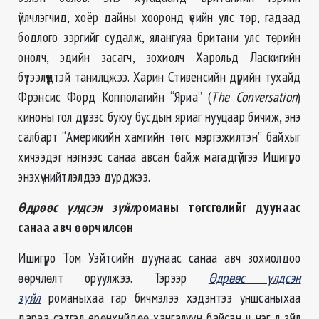
үйлчлэгчид, хоёр дайны хооронд үеийн улс төр, гадаад
бодлого зэргийг судалж, ялангуяа британи улс төрийн
онолч, эдийн засагч, зохиолч Харольд Ласкигийн
бүтээлүүдтэй танилцжээ. Харин Стивенсийн дүрийн тухайд
Фрэнсис Форд Копполагийн “Яриа” (
The Conversation
)
киноны гол дүрээс буюу бусдын яриаг нууцаар бичиж, энэ
салбарт “Америкийн хамгийн төгс мэргэжилтэн” байхыг
хичээдэг нэгнээс санаа авсан байж магадгүйгээ Ишигүро
энэхүү нийтлэлдээ дурджээ.
Өдрөөс үлдсэн зүйл
романы төгсгөлийг дуунаас
санаа авч өөрчилсөн
Ишигүро Том Уэйтсийн дуунаас санаа авч зохиолдоо
өөрчлөлт оруулжээ. Тэрээр
Өдрөөс үлдсэн
зүйл
романыхаа гар бичмэлээ хэдэнтээ уншсаныхаа
дараа сэтгэл ерөнхийдөө хангалуун байсан ч нэг л зүйл