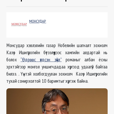
МОНСУДАР
Монсудар хэвлэлийн газар Нобелийн шагналт зохиолч
Казүо Ишигүрогийн бүтээлүүдээс хамгийн алдартай нь
болох
“Өдрөөс үлдсэн зүйл”
романыг албан ёсны
эрхтэйгээр монгол уншигчдадаа хүргээд удаагүй байгаа
билээ. . Үүнтэй холбогдуулан зохиолч Казүо Ишигүрогийн
тухай сонирхолтой 10 баримтыг хүргэж байна.