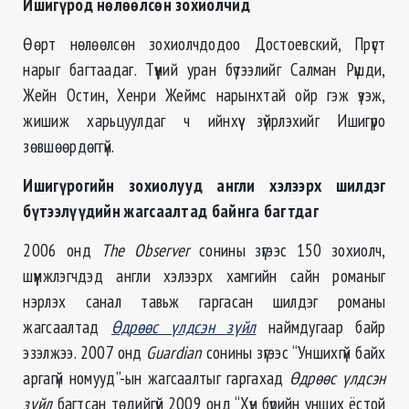
Ишигүрод нөлөөлсөн зохиолчид
Өөрт нөлөөлсөн зохиолчдодоо Достоевский, Прүст
нарыг багтаадаг. Түүний уран бүтээлийг Салман Рүшди,
Жейн Остин, Хенри Жеймс нарынхтай ойр гэж үзэж,
жишиж харьцуулдаг ч ийнхүү зүйрлэхийг Ишигүро
зөвшөөрдөггүй.
Ишигүрогийн зохиолууд англи хэлээрх шилдэг
бүтээлүүдийн жагсаалтад байнга багтдаг
2006 онд
The Observer
сонины зүгээс 150 зохиолч,
шүүмжлэгчдэд англи хэлээрх хамгийн сайн романыг
нэрлэх санал тавьж гаргасан шилдэг романы
жагсаалтад
Өдрөөс үлдсэн зүйл
наймдугаар байр
эзэлжээ. 2007 онд
Guardian
сонины зүгээс “Уншихгүй байх
аргагүй номууд”-ын жагсаалтыг гаргахад
Өдрөөс үлдсэн
зүйл
багтсан төдийгүй 2009 онд “Хүн бүрийн унших ёстой