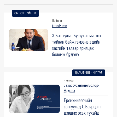
ӨМНӨХ НИЙТЛЭЛ
Нийтлэл
trends.mn
Х.Баттулга: Бүс нутагтаа энх
тайван байж гэмээнэ эдийн
засгийн талаар ярилцах
боломж бүрдэнэ
ДАРААГИЙН НИЙТЛЭЛ
Нийтлэл
Базарсүрэнгийн Болор-
Эрдэнэ
Ерөнхийлөгчийн
сонгуульд С.Баярцогт
дэвших эсэх тухайд