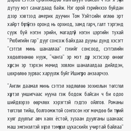
дутуу мэт санагдаад байж. Нэг орой гэрийнхээ буйдан
дээр хэвтээд америк дуучин Том Уэйтсийн өглөө эрт
хайрт бүсгүйгээ оронд нь орхиод, замд гарч, галт тэргэнд
сууж буй нэгэн эрийн, магадгүй нэгэн цэргийн тухай
“Рюбигийн гар” дууг сонсож байхдаа дууны дунд хэсэгт
“сэтгэл минь шаналлаа” гэхийг сонсоод, сэтгэлийн
хөдөлгөөнөө нууж, “чанга” эр мэт дүр эсгэсээр өнөөг
хүрсэн эр тэрхэн мөчид зовлон шаналалдаа дийлдэн,
цөхрөлөө зурвас харуулж буйг Ишигүро анзаарчээ.
“Англи даамал минь сэтгэл хөдлөлөө зохиолын төгсгөл
хүртэл уншигчаас нууна гэж бодож байсан ч би одоо
шийдвэрээ өөрчлөх хэрэгтэй гэдгээ ойлгов. Романы
төгсгөл тийш, болгоомжтой сонгосон нэг мөчдөө би түүний
хуяг дуулгыг авч хаях ёстой, зузаан дуулганы цаанаас
маш эмгэнэлтэй хүсэл тэмүүлэл цухасхийх учиртай байлаа”