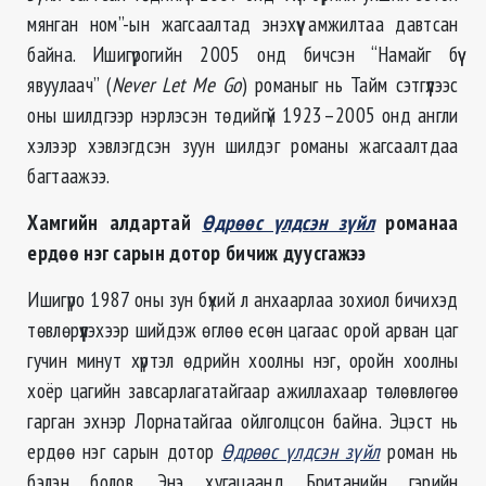
мянган ном”-ын жагсаалтад энэхүү амжилтаа давтсан
байна. Ишигүрогийн 2005 онд бичсэн “Намайг бүү
явуулаач” (
Never Let Me Go
) романыг нь Тайм сэтгүүлээс
оны шилдгээр нэрлэсэн төдийгүй 1923–2005 онд англи
хэлээр хэвлэгдсэн зуун шилдэг романы жагсаалтдаа
багтаажээ.
Хамгийн алдартай
Өдрөөс үлдсэн зүйл
романаа
ердөө нэг сарын дотор бичиж дуусгажээ
Ишигүро 1987 оны зун бүхий л анхаарлаа зохиол бичихэд
төвлөрүүлэхээр шийдэж өглөө есөн цагаас орой арван цаг
гучин минут хүртэл өдрийн хоолны нэг, оройн хоолны
хоёр цагийн завсарлагатайгаар ажиллахаар төлөвлөгөө
гарган эхнэр Лорнатайгаа ойлголцсон байна. Эцэст нь
ердөө нэг сарын дотор
Өдрөөс үлдсэн зүйл
роман нь
бэлэн болов. Энэ хугацаанд Британийн гэрийн