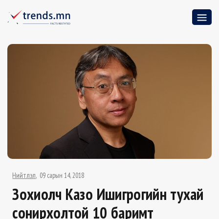
Нийтлэл
09 сарын 14, 2018
Зохиолч Казүо Ишигүрогийн тухай
сонирхолтой 10 баримт