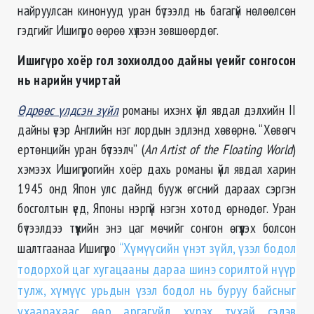
найруулсан кинонууд уран бүтээлд нь багагүй нөлөөлсөн
гэдгийг Ишигүро өөрөө хүлээн зөвшөөрдөг.
Ишигүро хоёр гол зохиолдоо дайны үеийг сонгосон
нь нарийн учиртай
Өдрөөс үлдсэн зүйл
романы ихэнх үйл явдал дэлхийн II
дайны үеэр Английн нэг лордын эдлэнд хөвөрнө. “Хөвөгч
ертөнцийн уран бүтээлч” (
An Artist of the Floating World
)
хэмээх Ишигүрогийн хоёр дахь романы үйл явдал харин
1945 онд Япон улс дайнд бууж өгсний дараах сэргэн
босголтын үед, Японы нэргүй нэгэн хотод өрнөдөг. Уран
бүтээлдээ түүхийн энэ цаг мөчийг сонгон өгүүлэх болсон
шалтгаанаа Ишигүро
“Хүмүүсийн үнэт зүйл, үзэл бодол
тодорхой цаг хугацааны дараа шинэ сорилтой нүүр
тулж, хүмүүс урьдын үзэл бодол нь буруу байсныг
ухаарахаас өөр аргагүйд хүрэх тухай сэдэв