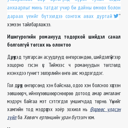
анхаарлыг минь татдаг учир би дайны өмнөх болон
дараах үеийг бүтээлдээ сонгож авах дуртай
”
хэмээн тайлбарлажээ.
Ишигүрогийн романууд тодорхой шийдэл санал
болголгүй төгсөх нь олонтоо
Дүрүүдэд тулгарсан асуудлууд өнгөрсөндөө, шийдэлгүйгээр
хоцорно гэсэн үг. Тиймээс ч романуудын төгсгөлд
ихэнхдээ гунигт эвлэрлийн өнгө аяс мэдрэгддэг.
Гол дүрүүд өнгөрсөнд хэн байснаа, одоо хэн болсноо хүлээн
зөвшөөрч, ийнхүү зөвшөөрснөөрөө дотоод амар амгаланг
мэдэрч байгаа мэт сэтгэгдэл уншигчдад төрнө. Үүнийг
хамгийн тод мэдрүүлэх хоёр зохиол нь
Өдрөөс үлдсэн
зүйл
ба
Хөвөгч ертөнцийн уран бүтээлч
юм.