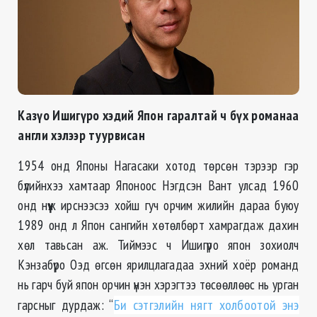
Казүо Ишигүро хэдий Япон гаралтай ч бүх романаа
англи хэлээр туурвисан
1954 онд Японы Нагасаки хотод төрсөн тэрээр гэр
бүлийнхээ хамтаар Японоос Нэгдсэн Вант улсад 1960
онд нүүж ирснээсээ хойш гуч орчим жилийн дараа буюу
1989 онд л Япон сангийн хөтөлбөрт хамрагдаж дахин
хөл тавьсан аж. Тиймээс ч Ишигүро япон зохиолч
Кэнзабүро Оэд өгсөн ярилцлагадаа эхний хоёр романд
нь гарч буй япон орчин үнэн хэрэгтээ төсөөллөөс нь урган
гарсныг дурдаж: “
Би сэтгэлийн нягт холбоотой энэ