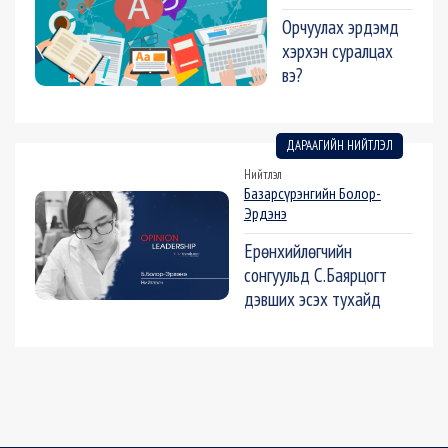
Орчуулах эрдэмд
хэрхэн суралцах
вэ?
ДАРААГИЙН НИЙТЛЭЛ
Нийтлэл
Базарсүрэнгийн Болор-
Эрдэнэ
Ерөнхийлөгчийн
сонгуульд С.Баярцогт
дэвших эсэх тухайд