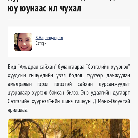
юу юунаас илүү чухал
Х.Наранцацрал
Сэтгүүлч
Бид “Амьдрал сайхан” булангаараа “Сэтгэлийн хүүрнэл”
хуудсын гишүүдийн үзэл бодол, түүгээр дамжуулан
амьдралын гэрэл гэгээтэй сайхан дурсамжуудыг
цувралаар хүргэж байсан билээ. Энэ удаагийн дугаарт
Сэтгэлийн хүүрнэл”-ийн шинэ гишүүн Д.Мөнх-Оюунтай
ярилцлаа.