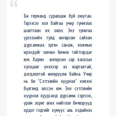
Би германд суралцаж буй оюутан.
Гэрээсээ хол байгаа учир гуниглах
шалтгаан их олон. Энэ гунигаа
үргээхийн тулд өнгөрсөн сайхан
дурсамжаа эргэн санаж, хожмын
ирээдүйг зөгнөн бичиж тайтгардаг
юм. Харин өнгөрсөн сар хагасын
хугацааг үнэхээр аз жаргалтай,
догдлолтой өнгөрүүлж байна. Учир
нь би “Сэтгэлийн хүүрнэл” хэмээх
бүлгэмд элссэн юм. Энэ сэтгэлийн
хүүрнэл хуудсанд дурсамж сэргээх,
урам зориг өгөх нийтлэл бичвэрүүд
ордог гэдгийг хүмүүс аль хэдийнээ