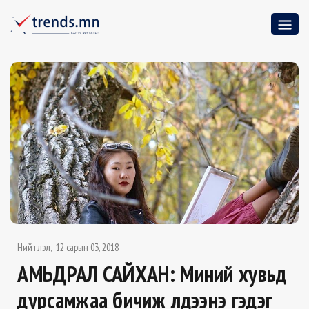
Нийтлэл
12 сарын 03, 2018
АМЬДРАЛ САЙХАН: Миний хувьд
дурсамжаа бичиж үлдээнэ гэдэг