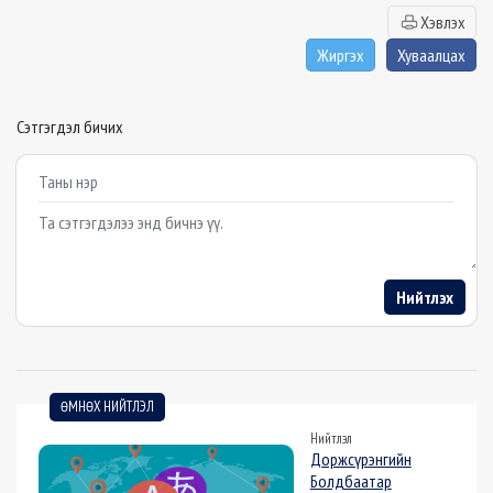
Хэвлэх
Жиргэх
Хуваалцах
Сэтгэгдэл бичих
Example textarea
Нийтлэх
ӨМНӨХ НИЙТЛЭЛ
Нийтлэл
Доржсүрэнгийн
Болдбаатар