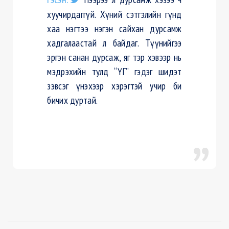
хуучирдаггүй. Хүний сэтгэлийн гүнд
хаа нэгтээ нэгэн сайхан дурсамж
хадгалаастай л байдаг. Түүнийгээ
эргэн санан дурсаж, яг тэр хэвээр нь
мэдрэхийн тулд “ҮГ” гэдэг шидэт
зэвсэг үнэхээр хэрэгтэй учир би
бичих дуртай.