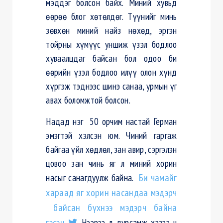
мэддэг болсон байх. Миний хувьд
өөрөө блог хөтөлдөг. Түүнийг минь
зөвхөн миний найз нөхөд, эргэн
тойрны хүмүүс уншиж үзэл бодлоо
хуваалцдаг байсан бол одоо би
өөрийн үзэл бодлоо илүү олон хүнд
хүргэж тэднээс шинэ санаа, урмын үг
авах боломжтой болсон.
Надад нэг 50 орчим настай Герман
эмэгтэй хэлсэн юм. Чиний гаргаж
байгаа үйл хөдлөл, зан авир, сэргэлэн
цовоо зан чинь яг л миний хорин
насыг санагдуулж байна.
Би чамайг
хараад яг хорин насандаа мэдэрч
байсан бүхнээ мэдэрч байна
гэсэн.
Нээрээ л дурсамж хэзээ ч