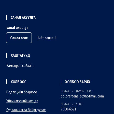
САНАЛ АСУУЛГА
sanal asuulga
Санал өгөх
Нийт санал: 1
ХАШТАГУУД
амьдрал сайхан
ХОЛБООС
ХОЛБОО БАРИХ
РЕДАКЦЫН И-МЭИЛ ХАЯГ:
Редакцийн бодлого
bolorerdene_b@hotmail.com
Үйлчилгээний нөхцөл
РЕДАКЦЫН УТАС:
7000-6321
Сурталчилгаа байршуулах