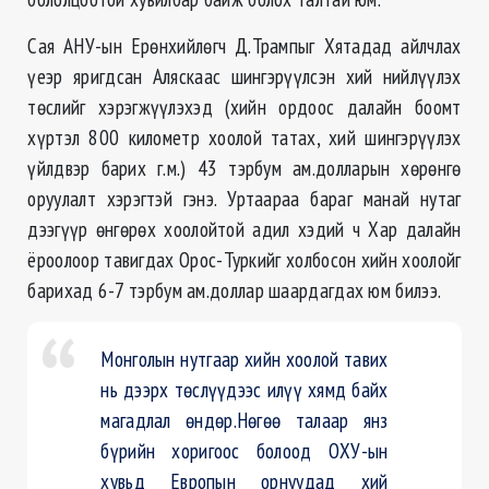
Сая АНУ-ын Ерөнхийлөгч Д.Трампыг Хятадад айлчлах
үеэр яригдсан Аляскаас шингэрүүлсэн хий нийлүүлэх
төслийг хэрэгжүүлэхэд (хийн ордоос далайн боомт
хүртэл 800 километр хоолой татах, хий шингэрүүлэх
үйлдвэр барих г.м.) 43 тэрбум ам.долларын хөрөнгө
оруулалт хэрэгтэй гэнэ. Уртаараа бараг манай нутаг
дээгүүр өнгөрөх хоолойтой адил хэдий ч Хар далайн
ёроолоор тавигдах Орос-Туркийг холбосон хийн хоолойг
барихад 6-7 тэрбум ам.доллар шаардагдах юм билээ.
Монголын нутгаар хийн хоолой тавих
нь дээрх төслүүдээс илүү хямд байх
магадлал өндөр.Нөгөө талаар янз
бүрийн хоригоос болоод ОХУ-ын
хувьд Европын орнуудад хий