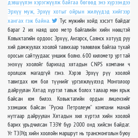
дэвшүүлэн хэрэгжүүлж байгаа бөгөөд энэ хүрээндээ
Эрхүү муж, Эрхүү хотыг ойрын жилүүдэд хийгээр
хангах гэж байна.
Тус мужийн хойд хэсэгт байдаг
бараг 2 их наяд шоо метр байгалийн хийн нөөцтэй
Ковыктагийн ордоос Эрхүү, Ангарск, Саянск хотууд руу
хий дамжуулах хоолой тавихаар төлөвлөж байгаа тухай
оросын сайтуудаас уншиж болно. 600 километр урттай
энэхүү хоолойг барихад хятадын CNPS компани ч
оролцож магадгүй гэнэ. Хэрэв Эрхүү рүү хоолой
тавигдах юм бол түүнийг үргэлжлүүлээд Монголоор
дайруулан Хятад хүртэл тавьж болох талаар мөн ярьж
байсан юм билээ. Ковыктагийн ордын лицензийг
эзэмшиж байсан “Русиа Петролеум” компани манай
нутгаар дайруулан Хятадын хил хүртэл хийн хоолой
барих урьдчилсан ТЭЗҮ-г бүр 2000 онд хийсэн байдаг.
Уг ТЭЗҮ-д хийн хоолойн маршрут нь трансмонголын буюу