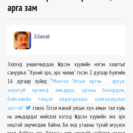
арга зам
Л.Хангай
Эхлээд уншигчиддаа Үндсэн хуулийн нэгэн заалтыг
сануулъя. “Хүний эрх, эрх чөлөө” гэсэн 2 дугаар бүлгийн
16 дугаар зүйлд “
Монгол Улсын иргэн ... эрүүл,
аюулгүй орчинд амьдрах, орчны бохирдол,
байгалийн тэнцэл алдагдахаас хамгаалуулах
эрхтэй”
гэжээ. Гэтэл манай улсын хүн амын тал хувь
нь амьдардаг нийслэл хотод Үндсэн хуулийн энэ эрх
ноцтой зөрчигдөж байна. Би энд утааны тухай өгүүлэх
гээд байгаа юм. Утааны хор уршгийг нийслэл хотод