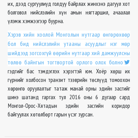
их, дээд сургуулиуд голдуу байрлах жинхэнэ дагуул хот
болговол нийслэлийн хүн амын нягтаршил, ачаалал
үлэмж хэмжээгээр буурна.
Хэрэв хийн хоолой Монголын нутгаар өнгөрөхөөр
бол бид нийслэлийн утааны асуудлыг нэг мөр
шийдээд зогсохгүй өөрийн нутгаар хий дамжуулсны
төлөө байнгын тогтвортой орлого олох болно
гэдгийг бас тэмдэглэх хэрэгтэй юм. Хоёр хөрш их
гүрнийг холбосон транзит тээврийн төслүүд томоохон
хөрөнгө оруулалтыг татаж манай орны эдийн засгийг
шинэ шатанд гаргах тул 2016 оны 6 дугаар сард
Монгол-Орос-Хятадын эдийн засгийн коридор
байгуулах хөтөлбөрт гарын үсэг зурсан.