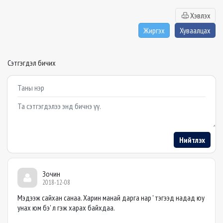
Хэвлэх
Жиргэх
Хуваалцах
Сэтгэгдэл бичих
Example textarea
Нийтлэх
Зочин
2018-12-08
Мэдээж сайхан санаа. Харин манай дарга нар ' тэгээд надад юу
унах юм бэ' л гэж харах байхдаа.