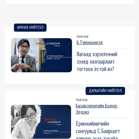
ӨМНӨХ НИЙТЛЭЛ
Нийтлэл
Б.Түмэнцэнгэл
Яагаад хэрэглээний
зээлд хязгаарлалт
тогтоох ёстой вэ?
ДАРААГИЙН НИЙТЛЭЛ
Нийтлэл
Базарсүрэнгийн Болор-
Эрдэнэ
Ерөнхийлөгчийн
сонгуульд С.Баярцогт
дэвших эсэх тухайд