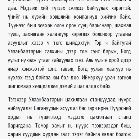
даа. Мэдээж хий түгээх сүлжээ байгуулах хэрэгтэй.
Үүнийг нь хувийн хэвшлийн компаниуд хийчих байх.
Түүнээс биш зөвхөн олон орон сууц барьснаар, шахмал
түлш, цахилгаан халаагуур хэрэглэх болсноор утааны
асуудлыг хэзээ ч төгс шийдэхгүй. Тэр ч байтугай
Улаанбаатарын салхины дээр том сэнс барьж, Богд
уулыг нүхэлж утааг зайлуулах гэнэ. Аль уулын орой дээр
ямар хэмжээтэй сэнс тавьж, Богд уулын хаагуур нь
нүхлэх гээд байгаа юм бол доо. Иймэрхүү уран зөгнөл
шиг юмаар хөөцөлдвөл дэмий л цаг алдах байх.
Тэгэхээр Улаанбаатарын цахилгаан станцуудад нүүрс
нийлүүлдэг Багануурын асуудал бас гарч ирнэ. Нүүрсний
ордыг нь түшиглээд мэдээж цахилгаан станц
баригдана. Төмөр замыг нь нүүрс тээвэрлэдэг биш,
харин суудлын хурдан галт тэрэг байнга явдаг болгож