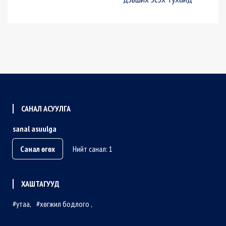
САНАЛ АСУУЛГА
sanal asuulga
Санал өгөх
Нийт санал: 1
ХАШТАГУУД
утаа
хөгжил бодлого