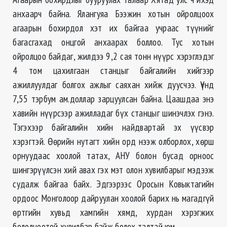
анхаарч байна. Ялангуяа Бээжин хотын ойролцоох
агаарын бохирдол хэт их байгаа учраас түүнийг
багасгахад онцгой анхаарах боллоо. Тус хотын
ойролцоо байдаг, жилдээ 9,2 сая тонн нүүрс хэрэглэдэг
4 том цахилгаан станцыг байгалийн хийгээр
ажиллуулдаг болгох ажлыг саяхан хийж дуусчээ. Үүнд
7,55 тэрбум ам.доллар зарцуулсан байна. Цаашдаа энэ
хавийн нүүрсээр ажилладаг бүх станцыг шинэчлэх гэнэ.
Тэгэхээр байгалийн хийн найдвартай эх үүсвэр
хэрэгтэй. Өөрийн нутагт хийн орд нээж олборлох, хөрш
орнуудаас хоолой татах, АНУ болон бусад орноос
шингэрүүлсэн хий авах гэх мэт олон хувилбарыг мэдээж
судалж байгаа байх. Эдгээрээс Оросын Ковыктагийн
ордоос Монголоор дайруулан хоолой барих нь магадгүй
өртгийн хувьд хамгийн хямд, хурдан хэрэгжих
бололцоотой хувилбар байж болох талтай юм.