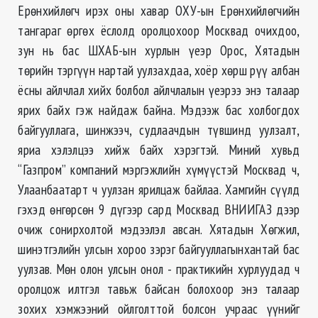
Ерөнхийлөгч ирэх оны хавар ОХУ-ын Ерөнхийлөгчийн
тангараг өргөх ёслолд оролцохоор Москвад очихдоо,
зун нь бас ШХАБ-ын хурлын үеэр Орос, Хятадын
төрийн тэргүүн нартай уулзахдаа, хоёр хөрш рүү албан
ёсны айлчлал хийх болбол айлчлалын үеэрээ энэ талаар
ярих байх гэж найдаж байна. Мэдээж бас холбогдох
байгууллага, шинжээч, судлаачдын түвшинд уулзалт,
яриа хэлэлцээ хийж байх хэрэгтэй. Миний хувьд
“Газпром” компаний мэргэжлийн хүмүүстэй Москвад ч,
Улаанбаатарт ч уулзан ярилцаж байлаа. Хамгийн сүүлд
гэхэд өнгөрсөн 9 дүгээр сард Москвад ВНИИГАЗ дээр
очиж сонирхолтой мэдээлэл авсан. Хятадын Хөгжил,
шинэтгэлийн улсын хороо зэрэг байгууллагынхантай бас
уулзав. Мөн олон улсын онол - практикийн хурлуудад ч
оролцож илтгэл тавьж байсан болохоор энэ талаар
зохих хэмжээний ойлголттой болсон учраас үүнийг