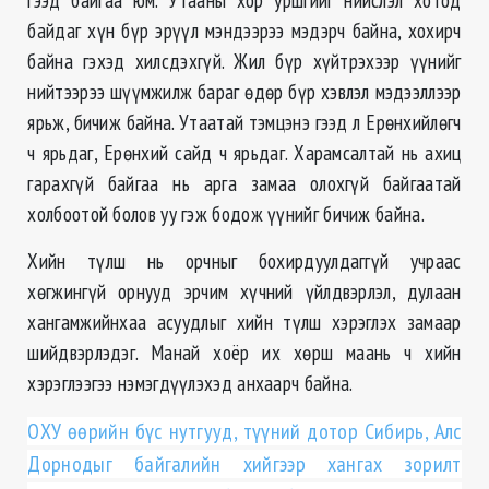
байдаг хүн бүр эрүүл мэндээрээ мэдэрч байна, хохирч
байна гэхэд хилсдэхгүй. Жил бүр хүйтрэхээр үүнийг
нийтээрээ шүүмжилж бараг өдөр бүр хэвлэл мэдээллээр
ярьж, бичиж байна. Утаатай тэмцэнэ гээд л Ерөнхийлөгч
ч ярьдаг, Ерөнхий сайд ч ярьдаг. Харамсалтай нь ахиц
гарахгүй байгаа нь арга замаа олохгүй байгаатай
холбоотой болов уу гэж бодож үүнийг бичиж байна.
Хийн түлш нь орчныг бохирдуулдаггүй учраас
хөгжингүй орнууд эрчим хүчний үйлдвэрлэл, дулаан
хангамжийнхаа асуудлыг хийн түлш хэрэглэх замаар
шийдвэрлэдэг. Манай хоёр их хөрш маань ч хийн
хэрэглээгээ нэмэгдүүлэхэд анхаарч байна.
ОХУ өөрийн бүс нутгууд, түүний дотор Сибирь, Алс
Дорнодыг байгалийн хийгээр хангах зорилт