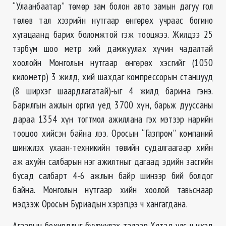
“Улаанбаатар” төмөр зам болон авто замын дагуу гол
төлөв тал хээрийн нутгаар өнгөрөх учраас богино
хугацаанд барих боломжтой гэж тооцжээ. Жилдээ 25
тэрбум шоо метр хий дамжуулах хүчин чадалтай
хоолойн Монголын нутгаар өнгөрөх хэсгийг (1050
километр) 3 жилд, хий шахдаг компрессорын станцууд
(8 ширхэг шаардлагатай)-ыг 4 жилд барина гэнэ.
Барилгын ажлын оргил үед 3700 хүн, барьж дууссаны
дараа 1354 хүн тогтмол ажиллана гэх мэтээр нарийн
тооцоо хийсэн байна лээ. Оросын “Газпром” компаний
шинжлэх ухаан-техникийн төвийн судалгаагаар хийн
аж ахуйн салбарын нэг ажилтныг дагаад эдийн засгийн
бусад салбарт 4-6 ажлын байр шинээр бий болдог
байна. Монголын нутгаар хийн хоолой тавьснаар
мэдээж Оросын Буриадын хэрэгцээ ч хангагдана.
Агаарын бохирдлыг бууруулах талаар Хятад улс ч ихэд