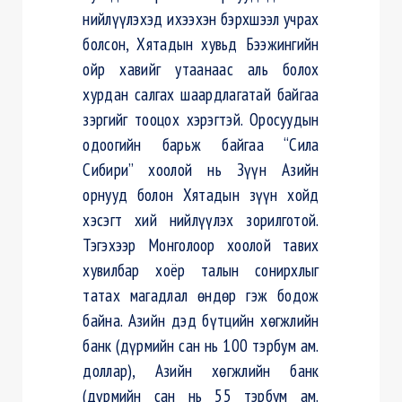
нийлүүлэхэд ихээхэн бэрхшээл учрах
болсон, Хятадын хувьд Бээжингийн
ойр хавийг утаанаас аль болох
хурдан салгах шаардлагатай байгаа
зэргийг тооцох хэрэгтэй. Оросуудын
одоогийн барьж байгаа “Сила
Сибири” хоолой нь Зүүн Азийн
орнууд болон Хятадын зүүн хойд
хэсэгт хий нийлүүлэх зорилготой.
Тэгэхээр Монголоор хоолой тавих
хувилбар хоёр талын сонирхлыг
татах магадлал өндөр гэж бодож
байна. Азийн дэд бүтцийн хөгжлийн
банк (дүрмийн сан нь 100 тэрбум ам.
доллар), Азийн хөгжлийн банк
(дүрмийн сан нь 55 тэрбум ам.