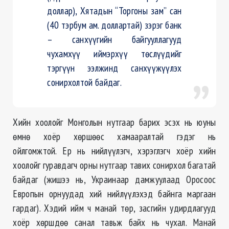
доллар), Хятадын “Торгоны зам” сан
(40 тэрбум ам. доллартай) зэрэг банк
– санхүүгийн байгууллагууд
чухамхүү иймэрхүү төслүүдийг
тэргүүн ээлжинд санхүүжүүлэх
сонирхолтой байдаг.
Хийн хоолойг Монголын нутгаар барих эсэх нь юуны
өмнө хоёр хөршөөс хамааралтай гэдэг нь
ойлгомжтой. Ер нь нийлүүлэгч, хэрэглэгч хоёр хийн
хоолойг гуравдагч орны нутгаар тавих сонирхол багатай
байдаг (жишээ нь, Украинаар дамжуулаад Оросоос
Европын орнуудад хий нийлүүлэхэд байнга маргаан
гардаг). Хэдий ийм ч манай төр, засгийн удирдлагууд
хоёр хөршдөө санал тавьж байх нь чухал. Манай