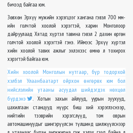
бичээд байгаа юм.
Зөвхөн Эрхүү мужийн хэрэгцээг хангана гэвэл 700 мм-
ийн голчтой хоолой хэрэгтэй, харин Монголоор
дайруулаад Хятад хүртэл тавина гэвэл 2 дахин өргөн
голчтой хоолой хэрэгтэй гэнэ. Иймээс Эрхүү хүртэл
хийн хоолой тавих ажлыг эхлэхээс өмнө л тохирох
хэрэгтэй байгаа юм.
Хийн хоолой Монголын нутгаар, бүр тодорхой
хэлбэл Улаанбаатарт ойрхон өнгөрөх юм бол
нийслэлийн утааны асуудал шийдэгдэх нөхцөл
бүрдэнэ
. Хотын захын айлууд, уурын зуухууд,
цахилгаан станцууд нүүрс биш хий хэрэглэснээр,
нийтийн тээврийн хэрэгслүүд, том оврын
автомашинуудыг шингэрүүлсэн түлшинд шилжүүлснээр
л утаанаас бүрэн ангижирна гэж хэлэх гээд байна л