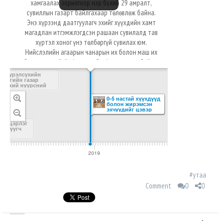
хамгаалах зорилгоор нэр бүхий 29 амралт,
сувиллын газарт байлгахаар төлөвлөж байна.
Энэ хүрээнд даатгуулагч эхийг хүүхдийн хамт
магадлан итгэмжлэгдсэн рашаан сувилалд тав
хүртэл хоног үнэ төлбөргүй сувилах юм.
Нийслэлийн агаарын чанарын их болон маш их
бохирдолтой /1-4 дүгээр бүс/-д амьдарч байгаа
жирэмсэн эхчүүд, өрхийн амьжиргааны түвшин
У.Хүрэлсүхийн
Засгийн газар
тодорхойлох судалгааны 409 ба түүнээс доош
түүхий нүүрсний
оноотой өрхийн 0-5 настай хүүхэдтэй эхчүүдийг
хэрэглээг
аарлав
0-5 настай хүүхдүүд
хамруулахаар төлөвлөжээ.
болон жирэмсэн
эхчүүдийг цэвэр
агаарт амраахад 8
тэр бум төгрөг
 цэцэрлэг
төсөвлөжээ
ар шүүгч
2019
#утаа
Comment
0
0