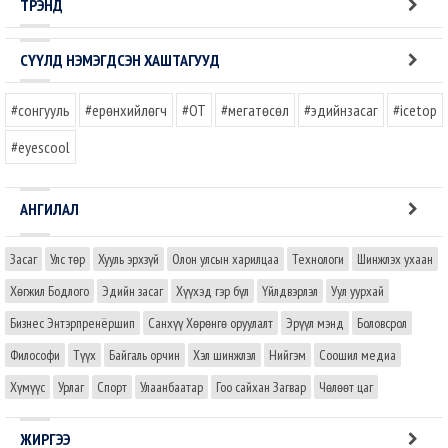
ТРЭНД
СҮҮЛД НЭМЭГДСЭН ХАШТАГУУД
#сонгууль
#ерөнхийлөгч
#OT
#мегатөсөл
#эдийнзасаг
#icetop
#eyescool
АНГИЛАЛ
Засаг
Улс төр
Хууль эрхзүй
Олон улсын харилцаа
Технологи
Шинжлэх ухаан
Хөгжил Бодлого
Эдийн засаг
Хүүхэд гэр бүл
Үйлдвэрлэл
Уул уурхай
Бизнес Энтэрпренёршип
Санхүү Хөрөнгө оруулалт
Эрүүл мэнд
Боловсрол
Философи
Түүх
Байгаль орчин
Хэл шинжлэл
Нийгэм
Соошил медиа
Хүмүүс
Урлаг
Спорт
Улаанбаатар
Гоо сайхан Загвар
Чөлөөт цаг
ЖИРГЭЭ