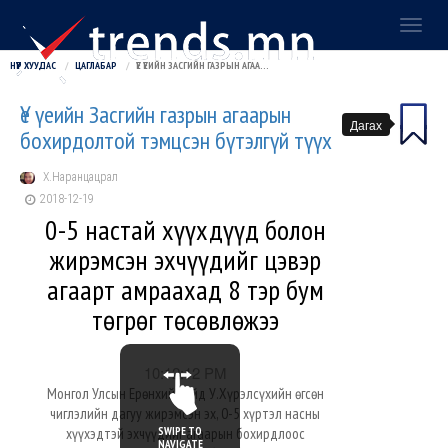
Toggl
naviga
НҮҮР ХУУДАС
ЦАГЛАБАР
ҮЕ ҮЕИЙН ЗАСГИЙН ГАЗРЫН АГААРЫН БОХИРДОЛТОЙ ТЭМЦСЭН БҮТЭЛГҮЙ ТҮҮХ
Үе үеийн Засгийн газрын агаарын
Дагах
бохирдолтой тэмцсэн бүтэлгүй түүх
Х.Наранцацрал
2018-12-19
0-5 настай хүүхдүүд болон
жирэмсэн эхчүүдийг цэвэр
агаарт амраахад 8 тэр бум
төгрөг төсөвлөжээ
10:12:12 PM
Монгол Улсын Ерөнхий сайд У.Хүрэлсүхийн өгсөн
чиглэлийн дагуу жирэмсэн эх, 0-5 хүртэл насны
SWIPE TO
хүүхэдтэй эхчүүдийг агаарын бохирдлоос
NAVIGATE