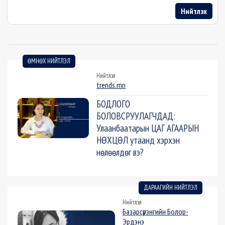
Нийтлэх
ӨМНӨХ НИЙТЛЭЛ
Нийтлэл
trends.mn
БОДЛОГО
БОЛОВСРУУЛАГЧДАД:
Улаанбаатарын ЦАГ АГААРЫН
НӨХЦӨЛ утаанд хэрхэн
нөлөөлдөг вэ?
ДАРААГИЙН НИЙТЛЭЛ
Нийтлэл
Базарсүрэнгийн Болор-
Эрдэнэ