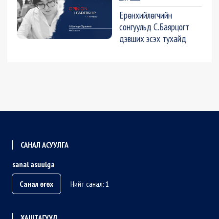
Ерөнхийлөгчийн
сонгуульд С.Баярцогт
дэвших эсэх тухайд
САНАЛ АСУУЛГА
sanal asuulga
Санал өгөх
Нийт санал: 1
ХАШТАГУУД