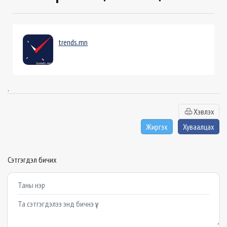
trends.mn
.
Хэвлэх
Жиргэх
Хуваалцах
Сэтгэгдэл бичих
Example textarea