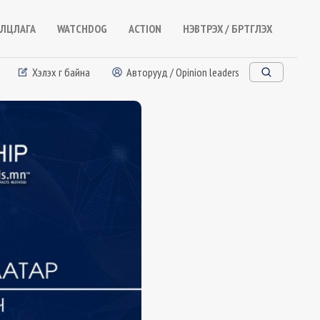
ЛЦЛАГА
WATCHDOG
ACTION
НЭВТРЭХ / БҮРТГҮҮЛЭХ
Хэлэх үг байна
Авторууд / Opinion leaders