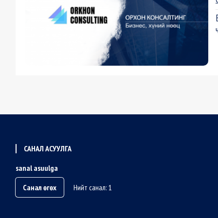
САНАЛ АСУУЛГА
sanal asuulga
Санал өгөх
Нийт санал: 1