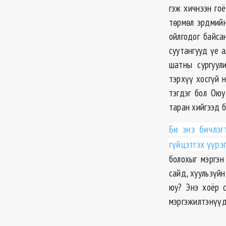
гэж хичнээн го
төрмөл эрдмийн
ойлгодог байса
суутангууд үе 
шатны сургуул
тэрхүү хосгүй 
тэгдэг бол Оюу
таран хийгээд б
Би энэ бичлэг
гүйцэтгэх үүр
болохыг мэргэн
сайд, хуульзүй
юу? Энэ хоёр 
мэргэжилтэнүүд 