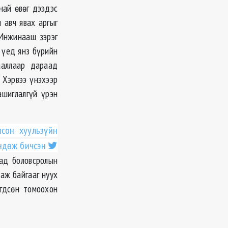
най өвөг дээдэс
 авч явах аргыг
 Инжинааш зэрэг
 үед янз бүрийн
ааллаар дараад
 Хэрвээ үнэхээр
ашиглалгүй үрэн
лсон хуульзүйн
өндөж бичсэн
хад боловсролын
аж байгааг нуух
гдсөн томоохон