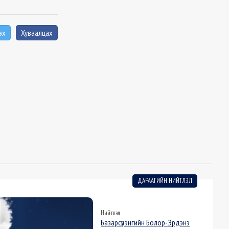
эх
Хуваалцах
ДАРААГИЙН НИЙТЛЭЛ
Нийтлэл
Базарсүрэнгийн Болор-Эрдэнэ