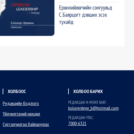
Ерөнхийлөгчийн сонгуульд
С.Баярцогт дэвших эсэх
тухайд
ХОЛБООС
ХОЛБОО БАРИХ
РЕДАКЦЫН И-МЭИЛ ХАЯГ:
Редакцийн бодлого
bolorerdene_b@hotmail.com
Үйлчилгээний нөхцөл
РЕДАКЦЫН УТАС:
7000-6321
Сурталчилгаа байршуулах