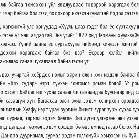
лж байгаа томоохон үйл явдлуудаас тодорхой харагдах бол
г ямар байгаа бол гээд бодохоор ихээхэн гунигтай бодол сэтгэл
д хөгжингүй улс орнуудад «Хууль цааз гэдэг бол ёс суртахуу
 гэсэн үг маш алдартай. Энэ үгийг 1879 онд Германы хуульзүй
k) хэлжээ. Үүний цаана ёс суртахууны нийгэмд хичнээн жинтэй 
одорхой харагдаж байгаа биз дээ? Өөрөөр хэлбэл нийгм
ажиллах санаа цухалзаад байна гэсэн үг.
дах учиртай хоёрдох номыг харин олон хүн мэдэж байгаа б
йн «Хөх судар» нэрт түүхэн сонгомол роман болой. Уг ро
р хэсэгт байдаг нэг чухал санааг би санаандаа бууснаар энд с
и саваагүй хүн. Багаасаа олон зүйл эрдэм сонирхон оролдо
Нангиадын Хуафү нэрт уран зургийн бичигт зураг зурж сурах гу
л, сурмал, төрмөл эрдэм бөлгөө. Энэ лүгээ үлгэрлэн авч үзвэ
онд дандаа төрмөл эрдэм оршдог бөгөөс өмнөд газар болох Н
. Дандаа дууриамал, сурмал эрдэм голломуй.» хэмээсэн нь буй.