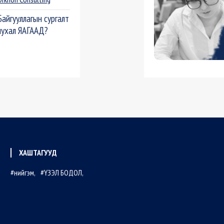
Байгууллагын сургалт
чухал ЯАГААД?
ХАШТАГУУД
нийгэм
ҮЗЭЛ БОДОЛ