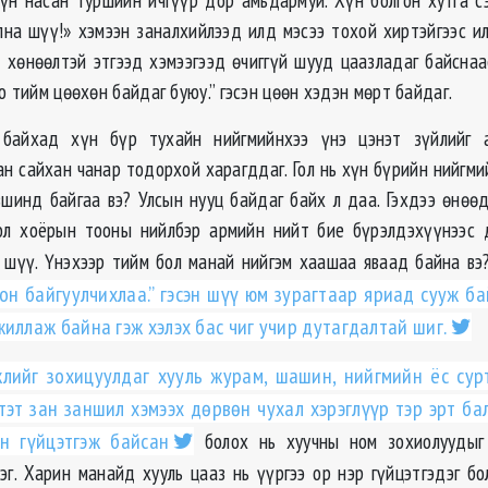
лна шүү!» хэмээн заналхийлээд илд мэсээ тохой хиртэйгээс ил
д хөнөөлтэй этгээд хэмээгээд өчиггүй шууд цаазладаг байснаа
о тийм цөөхөн байдаг буюу.” гэсэн цөөн хэдэн мөрт байдаг.
байхад хүн бүр тухайн нийгмийнхээ үнэ цэнэт зүйлийг 
ан сайхан чанар тодорхой харагддаг. Гол нь хүн бүрийн нийгми
шинд байгаа вэ? Улсын нууц байдаг байх л даа. Гэхдээ өнөө
ол хоёрын тооны нийлбэр армийн нийт бие бүрэлдэхүүнээс 
шүү. Үнэхээр тийм бол манай нийгэм хаашаа яваад байна вэ
он байгуулчихлаа.” гэсэн шүү юм зурагтаар яриад сууж ба
иллаж байна гэж хэлэх бас чиг учир дутагдалтай шиг.
лийг зохицуулдаг хууль журам, шашин, нийгмийн ёс сур
эт зан заншил хэмээх дөрвөн чухал хэрэглүүр тэр эрт бал
н гүйцэтгэж байсан
болох нь хуучны ном зохиолууды
эг. Харин манайд хууль цааз нь үүргээ ор нэр гүйцэтгэдэг бо