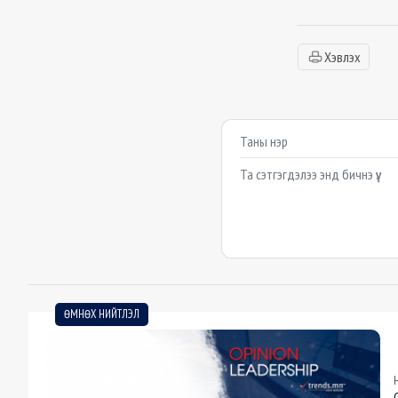
Хэвлэх
Сэтгэгдэл бичих
Example textarea
ӨМНӨХ НИЙТЛЭЛ