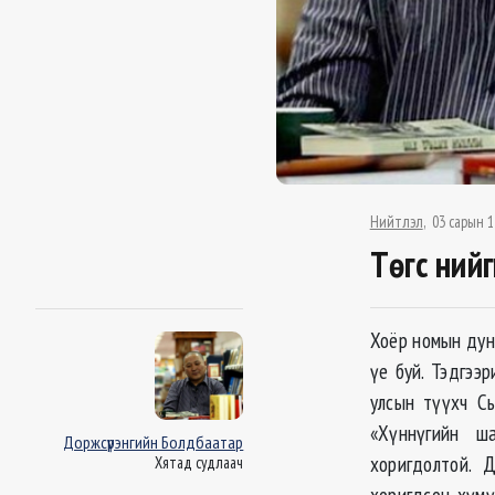
Нийтлэл
03 сарын 1
Төгс ний
Хоёр номын дун
үе буй. Тэдгээ
улсын түүхч Сы
«Хүннүгийн ш
Доржсүрэнгийн Болдбаатар
хоригдолтой. 
Хятад судлаач
хоригдсон хүмү