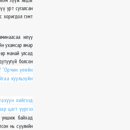
үү урт сугалсан
с хоригдол гэмт
аминаасаа илүү
йн ухамсар ямар
дөр манай улсад
дутуугүй болсон
?
“Орчин үеийн
йгаа хуульзүйн
тахуун хийгээд
ар цагт үүргээ
г уншиж байхад
лсон нь сүүлийн