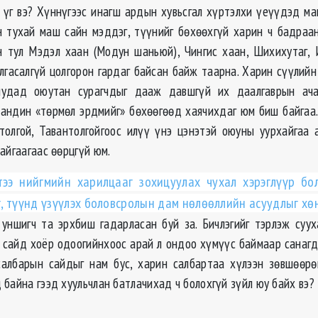
ё үг вэ? Хүннүгээс инагш ардын хувьсгал хүртэлхи үеүүдэд ма
 тухай маш сайн мэддэг, түүнийг бөхөөхгүй харин ч бадраан
н тул Мэдэл хаан (Модун шаньюй), Чингис хаан, Шихихутаг,
алгасалгүй цолгорон гардаг байсан байж таарна. Харин сүүлийн
иудад оюутан сурагчдыг дааж давшгүй их даалгаврын ач
нандин «төрмөл эрдмийг» бөхөөгөөд хаячихдаг юм биш байгаа.
толгой, Тавантолгойгоос илүү үнэ цэнэтэй оюуны уурхайгаа 
айгаагаас өөрцгүй юм.
тээ нийгмийн харилцааг зохицуулах чухал хэрэглүүр бо
эг, түүнд үзүүлэх боловсролын дам нөлөөллийн асуудлыг х
 уншигч та эрхбиш гадарласан буй за. Бичлэгийг тэрлэж суу
н сайд хоёр одоогийнхоос арай л ондоо хүмүүс баймаар санагд
салбарын сайдыг нам бус, харин салбартаа хүлээн зөвшөөрө
байна гээд хуульчлан батлачихад ч болохгүй зүйл юу байх вэ?