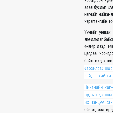
атал бусдыг «А
нэгнийг нийгэм
хэрэгтэнгийн то
Үүнийг уншиж 
дээдлэдэг байс
өндөр дээд төв
цагдаа, хоригд
байж мэдэх юм 
«тохилог» шор
сайдыг сайн аж
Нийгмийн хөгж
ардын дэвшилт
их тэнцүү сай
ойлгогдоод ирд