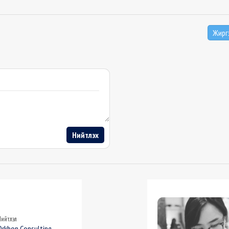
Жирг
Нийтлэх
Нийтлэл
Orkhon Consulting