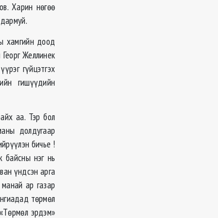
ов. Харин нөгөө
 дармуй.
ны хамгийн доод
ч Георг Желлинек
үүрэг гүйцэтгэх
ийн гишүүдийн
айх аа. Тэр бол
маны долдугаар
ийрүүлэн бичье !
ж байсны нэг нь
рван үндсэн арга
л манай ар газар
ангиадад төрмөл
 «Төрмөл эрдэм»