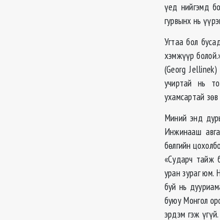
үед нийгэмд бо
гурвынх нь үүрэ
Угтаа бол буса
хэмжүүр болой.»
(Georg Jelline
учиртай нь т
ухамсартай зөв 
Миний энд дурь
Инжинааш авга
бөлгийн цохолбо
«Сударч тайж б
уран зураг юм. 
буй нь дууриама
буюу Монгол ор
эрдэм гэж үгүй