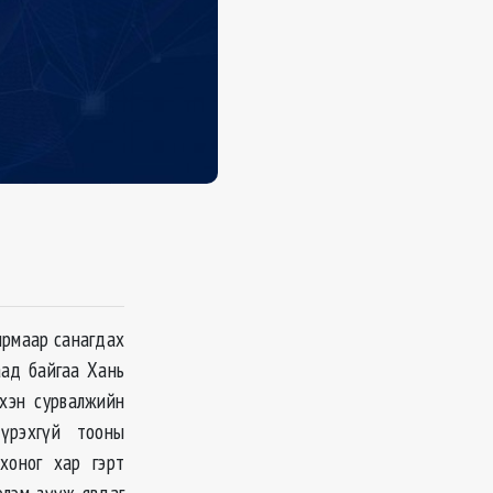
ирмаар санагдах
аад байгаа Хань
үхэн сурвалжийн
үрэхгүй тооны
хоног хар гэрт
элэм зүүж явдаг