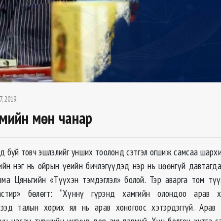
7, 2019
гмийн мөн чанар
д буй товч эшлэлийг унших тоолонд сэтгэл огшиж самсаа шарх
рийн нэг нь ойрын үеийн бичлэгүүдэд нэр нь цөөнгүй давтагд
ма Цяньгийн «Түүхэн тэмдэглэл» болой. Тэр аварга том тү
астир» бөлөгт: “Хүннү гүрэнд хамгийн олондоо арав х
Дээд талын хорих ял нь арав хоногоос хэтэрдэггүй. Арав 
үн насан туршийн ичгүүр дор амьдармуй. Хүн болгон хутга с