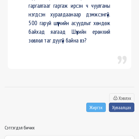
гаргалгааг гаргаж ирсэн ч чуулганы
нэгдсэн хуралдаанаар дэмжсэнгүй.
500 гаруй шүүүгчийн асуудлыг хөндөж
байхад яагаад Шүүхийн ерөнхий
зөвлөл таг дуугүй байна вэ?
Хэвлэх
Жиргэх
Хуваалцах
Сэтгэгдэл бичих