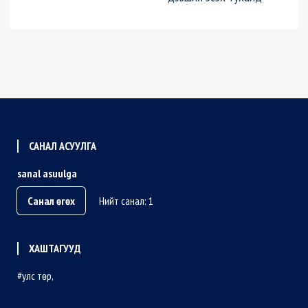
САНАЛ АСУУЛГА
sanal asuulga
Санал өгөх
Нийт санал: 1
ХАШТАГУУД
улс төр