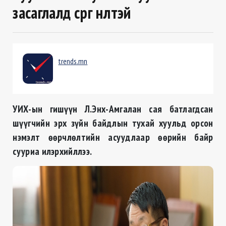
засаглалд сөрөг нөлөөтэй
trends.mn
УИХ-ын гишүүн Л.Энх-Амгалан сая батлагдсан
шүүгчийн эрх зүйн байдлын тухай хуульд орсон
нэмэлт өөрчлөлтийн асуудлаар өөрийн байр
сууриа илэрхийллээ.