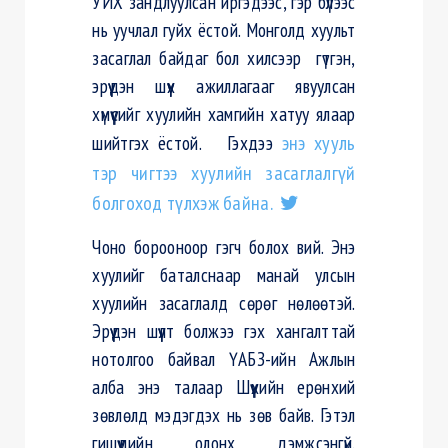
УИХ зандлуулсан иргэдээс, гэр бүлээс
нь уучлал гуйх ёстой. Монголд хуульт
засаглал байдаг бол хилсээр гүтгэн,
эрүүдэн шүүх ажиллагааг явуулсан
хүмүүсийг хуулийн хамгийн хатуу ялаар
шийтгэх ёстой. Гэхдээ
энэ хууль
тэр чигтээ хуулийн засаглалгүй
болгоход түлхэж байна.
Чоно борооноор гэгч болох вий. Энэ
хуулийг баталснаар манай улсын
хуулийн засаглалд сөрөг нөлөөтэй.
Эрүүдэн шүүлт болжээ гэх хангалттай
нотолгоо байвал ҮАБЗ-ийн Ажлын
алба энэ талаар Шүүхийн ерөнхий
зөвлөлд мэдэгдэх нь зөв байв. Гэтэл
гишүүдийн олонх дэмжсэнгүй.