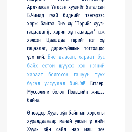
Ардчилсан Үндсэн хуулийг баталсан
Б.Чимид гуай биднийг тэнгэрээс
харж байгаа. Энэ хүн "Төрийг хууль
гацаадаггүй, харин хүн гацаадаг" гэж
хэлсэн. Цаашдаа төрийг нэг хүн
гацаадаг, дарангуйллын тогтолцоо
үүсэх вий.
Бие даасан, хараат бус
байх ёстой шүүхээ хэн нэгний
хараат болгосон гашуун түүх
бусад улсуудад бий.
Гитлер,
Муссолини болон Польшийн жишээ
байна.
Өнөөдөр Хууль зүйн байнгын хорооны
хуралдаанаар манай улсын үе үеийн
Хууль зүйн сайд нар маш зөв