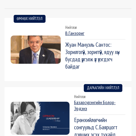
ӨМНӨХ НИЙТЛЭЛ
Нийтлэл
В.Ганзориг
Жуан Мануэль Сантос:
Зорилгогүй, зориггүй, ядуу хүн
бусдад үргэлж үл үзэгдэгч
байдаг
ДАРААГИЙН НИЙТЛЭЛ
Нийтлэл
Базарсүрэнгийн Болор-
Эрдэнэ
Ерөнхийлөгчийн
сонгуульд С.Баярцогт
дэвших эсэх тухайд