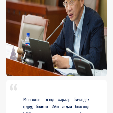
Монголын түүхэнд хараар бичигдэх
өдрүүд боллоо. Ийм явдал болсонд