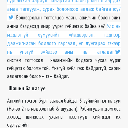
сурсныхаа хариуд чанартай боловсролыг шаардах
амаа таглуулж, сурах боломжоо алдаж байгаа юу?
Боловсролын тогтолцоо маань ажилчин болон элит
ангиа бэлдэхэд ямар үүрэг гүйцэгэж байна вэ?
Улс нь
мэдлэггүй хүмүүсийг үйлдвэрлэн, тэднээр
даажигнасан бодлого гаргаад, үг дуугарах гэхээр
нь үнэгүй зүйлээр амыг нь тагладаг
систем тогтоход халамжийн бодлого чухал үүрэг
гүйцэтэх боломжтой...Үнэгүй зүйл гэж байдаггүй, харин
алдагдсан боломж гэж байдаг.
Шашин ба цаг үе
Английн тосгон бүрт заавал байдаг 3 зүйлийн нэг нь сүм
(Нѳгѳѳ 2 нь мэдээж паб & шуудан). Робингудын домгоос
эхлээд шинжлэх ухааны нээлтүүд хийгддэг их
сургуулийн