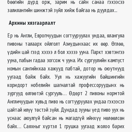
бөөгийн дүрд орж, зарим нь сайн санаа гэхээсээ
залилангийн шинжтэй зүйл хийж байгаа нь дуулдах...
Архины хязгаарлалт
Ер нь Англи, Европчуудын согтууруулах ундаа, ялангуяа
пивоны талаарх ойлголт Азиудынхаас их ѳѳр. Ѳглѳѳ,
үдийн цай гээд хэзээ л бол хэзээ ууна. Паркт хэвтэнгээ
ууна, пабын гадаа зогсож ч ууна. Их сургуулийн кампуст
номын сангийнхаа хажууд пабтай, дотор нь оюутнууд
уугаад байж байх. Уул нь хажуугийн байшингийн
коридорт нобелийн шагналтай профессоруудынх нь
зургууд ѳлгѳѳтэй сургууль… Ѳдѳрт 2 пивоны нормтой
Англичуудын хувьд пиво нь согтууруулах ундаа гэхээсээ
цайтай илүү тѳстэй зүйл. Дундад зууны үед пиво уух нь
уснаас аюулгүй байсан нь магадгүй ийнхүү нѳлѳѳлсѳн
байх… Саяхныг хүртэл 1 грушка уугаад жолоо барих