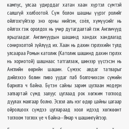
кампус, улсаа удирддаг хатан хаан хүртэл сүмтэй
салшгүй холбоотой. Сүм болон шашны үүрэг ролийг
ойлгохгүйгээр энэ орны нийгэм, соёл, хүмүүсийг нь
ойлгох гэж оролдох нь учир дутагдалтай гэж Англичууд
ярьцгаадаг. Англичуудын шашинд хандах хандлагад
сонирхолтой зүйлүүд их. Хаан нь дахин гэрлэхийн тулд
улсаараа Ромын католик (Католик шашинд дахин гэрлэх
нь хориотой) шашнаас татгалзаж, шинээр үүсгэсэн нь
Английн өөрийн шашин. Сүмээс авдаг татварыг
дийлэхээ болин пиво уудаг паб болгочихсон сүмийн
барилга ч байна. Бүтэн сайны зарим цуглаан модерн
загвартай сүмд залуус цуглаад рок хөгжим тоглоод
дуулах маягаар болно. Эсвэл аль нэг өдөр цайны цагаар
ойролцоох сүмдээ цуглараад хоол идээд хѳгжѳѳнт
тоглоом тоглох үе ч байна--Ямар ч шашингүйгээр.