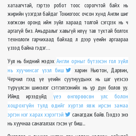
хатаагчтай, гэртээ робот тоос сорогчтой байх нь
жирийн үзэгдэл байдаг Токиогоос очсон хүнд Англи шиг
хѳгжсѳн оронд ийм зүйл хараад толгой сэгсрэх нь ч
аргагүй биз. Амьдралыг хавьгүй илүү тав тухтай болгох
технологи гарчихаад байхад л дээр үеийн аргаараа
үзээд байна гэдэг…
Уул нь бидний мэдэх
Англи орныг бүтээсэн гол зүйл
нь хуучинсаг үзэл биш
харин Ньютон, Дарвин,
Черчил гээд үе үеийн суутнуудынх нь цаг үеэсээ
түрүүлсэн шинэлэг сэтгэлгээнийх нь үр дүн болов уу.
Иймд ирээдүйд
үеэ өнгөрөѳсѳн улс болон
хоцрохгүйн тулд өдийг хүртэл явж ирсэн замаа
эргэн нэг харах хэрэгтэй
санагдаж байв. Гэхдээ энэ
нь хуучнаа санагалзах гэсэн үг биш...