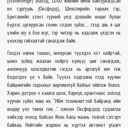
(stonehenge) эхлээд, 1000 жилийн өмнө байгуулагдсан
их сургууль (Оксфорд), Шекспирийн төрөлх гэр,
Британийн эзэнт гүрний үед дэлхийн өнцөг булан
бүрээс цуглуулсан сонин содон зүйлс… гээд аль л цаг
үеийн юу л бол юуг, тэр чигээр нь хадгалж үлдсэн нь
үнэхээр гайхалтай санагдаж байв.
Гэхдээ нөгөө талаас, өнгөрсөн түүхдээ хэт хайртай,
шинэ зүйлд жаахан хойрго хүмүүс шиг санагдаж,
англичууд консерватив гэгдэх нь аргагүй юм гэж
бодогдох үе ч байв. Түүхээ хадгална гээд хуучин
байшингийн гаднахыг ѳѳрчлѳхгүй байхыг ойлгож болох.
Харин дотрoo ч хаалга цонх, бариул, крантнаас эхлээд
хуучин зүйлс маш их. “Ийм тохижилттой байранд ийм
ѳндѳр үнэ тѳлѳх гэж…” хэмээн Оксфордод судалгаа
хийхээр очоод байсан Япон багш маань толгой сэгсэрч
байлаа. Нийтийн жорлон нь хүртэл автомат угаагч