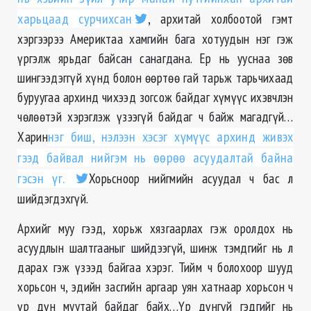
харьцаад сурчихсан
, архитай холбоотой гэмт
хэргээрээ Америктаа хамгийн бага хотуудын нэг гэж
үргэлж ярьдаг байсан санагдана. Ер нь ууснаа зѳв
шингээдэггүй хүнд болон өөртөө гай тарьж тарьчихаад
буруугаа архинд чихээд зогсож байдаг хүмүүс ихэвчлэн
чөлөөтэй хэрэглэж үзээгүй байдаг ч байж магадгүй…
Харин
нэг биш, нэлээн хэсэг хүмүүс архинд живэх
гээд байвал нийгэм нь өөрөө асуудалтай байна
гэсэн үг.
Хорьсноор нийгмийн асуудал ч бас л
шийдэгдэхгүй.
Архийг муу гээд, хорьж хязгаарлах гэж оролдох нь
асуудлын шалтгааныг шийдээгүй, шинж тэмдгийг нь л
дарах гэж үзээд байгаа хэрэг. Тийм ч болохоор шууд
хорьсон ч, эдийн засгийн аргаар уян хатнаар хорьсон ч
үр дүн муутай байдаг байх…Үр дүнгүй гэдгийг нь