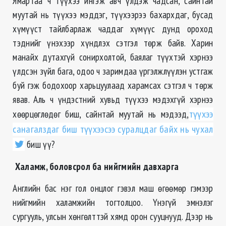
Ямартаа ч түүхээ ингэж авч үлдэж чадсан, сайнтай
муутай нь түүхээ мэддэг, түүхээрээ бахархдаг, бусад
хүмүүст тайлбарлаж чаддаг хүмүүс дунд ороход
тэднийг үнэхээр хүндлэх сэтгэл төрж байв. Харин
манайх дутахгүй сонирхолтой, баялаг түүхтэй хэрнээ
үлдсэн зүйл бага, одоо ч заримдаа үргэлжлүүлэн устгаж
буй гэж бодохоор харьцуулаад харамсах сэтгэл ч төрж
явав. Аль ч үндэстний хувьд түүхээ мэдэхгүй хэрнээ
хѳѳрцѳглѳдѳг биш, сайнтай муутай нь мэдээд,
түүхээ
санагалздаг биш түүхээсээ суралцдаг байх нь чухал
биш үү?
Халамж, боловсрол ба нийгмийн давхарга
Английн бас нэг гол онцлог гэвэл маш өгөөмөр гэмээр
нийгмийн халамжийн тогтолцоо. Үнэгүй эмнэлэг
сургууль, улсын хѳнгѳлттэй хямд орон сууцнууд. Дээр нь