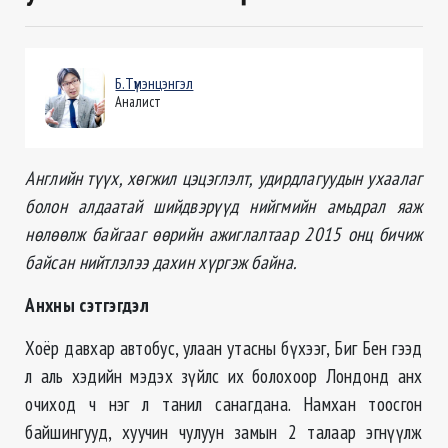
Б.Түмэнцэнгэл
Аналист
Английн түүх, хөгжил цэцэглэлт, удирдлагуудын ухаалаг
болон алдаатай шийдвэрүүд нийгмийн амьдрал яаж
нөлөөлж байгааг өөрийн ажиглалтаар 2015 онц бичиж
байсан нийтлэлээ дахин хүргэж байна.
Анхны сэтгэгдэл
Хоёр давхар автобус, улаан утасны бүхээг, Биг Бен гээд
л аль хэдийн мэдэх зүйлс их болохоор Лондонд анх
очиход ч нэг л танил санагдана. Намхан тоосгон
байшингууд, хуучин чулуун замын 2 талаар эгнүүлж