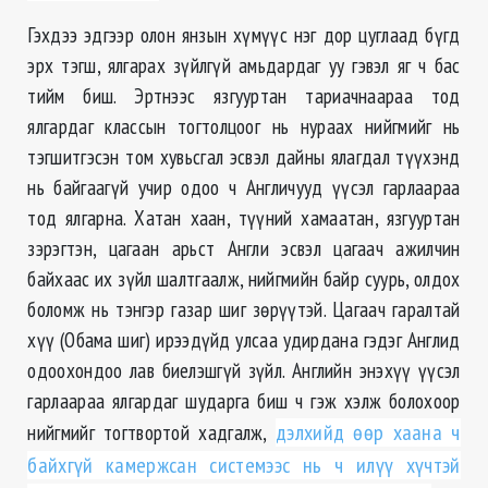
Гэхдээ эдгээр олон янзын хүмүүс нэг дор цуглаад бүгд
эрх тэгш, ялгарах зүйлгүй амьдардаг уу гэвэл яг ч бас
тийм биш. Эртнээс язгууртан тариачнаараа тод
ялгардаг классын тогтолцоог нь нураах нийгмийг нь
тэгшитгэсэн том хувьсгал эсвэл дайны ялагдал түүхэнд
нь байгаагүй учир одоо ч Англичууд үүсэл гарлаараа
тод ялгарна. Хатан хаан, түүний хамаатан, язгууртан
зэрэгтэн, цагаан арьст Англи эсвэл цагаач ажилчин
байхаас их зүйл шалтгаалж, нийгмийн байр суурь, олдох
боломж нь тэнгэр газар шиг зөрүүтэй. Цагаач гаралтай
хүү (Обама шиг) ирээдүйд улсаа удирдана гэдэг Англид
одоохондоо лав биелэшгүй зүйл. Английн энэхүү үүсэл
гарлаараа ялгардаг шударга биш ч гэж хэлж болохоор
нийгмийг тогтвортой хадгалж,
дэлхийд ѳѳр хаана ч
байхгүй камержсан системээс нь ч илүү хүчтэй