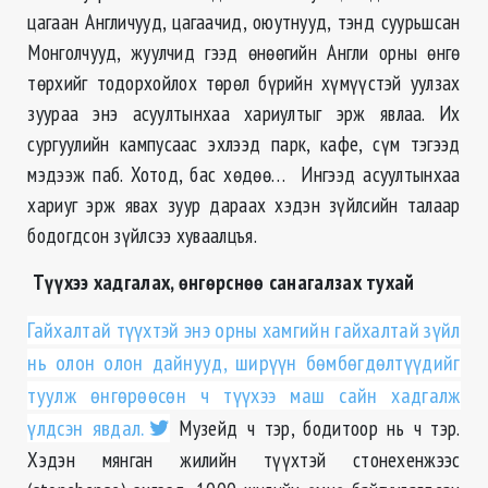
цагаан Англичууд, цагаачид, оюутнууд, тэнд суурьшсан
Монголчууд, жуулчид гээд өнөөгийн Англи орны ѳнгѳ
тѳрхийг тодорхойлох тѳрѳл бүрийн хүмүүстэй уулзах
зуураа энэ асуултынхаа хариултыг эрж явлаа. Их
сургуулийн кампусаас эхлээд парк, кафе, сүм тэгээд
мэдээж паб. Хотод, бас хөдөө… Ингээд асуултынхаа
хариуг эрж явах зуур дараах хэдэн зүйлсийн талаар
бодогдсон зүйлсээ хуваалцъя.
Түүхээ хадгалах, ѳнгѳрснѳѳ санагалзах тухай
Гайхалтай түүхтэй энэ орны хамгийн гайхалтай зүйл
нь олон олон дайнууд, ширүүн бѳмбѳгдѳлтүүдийг
туулж ѳнгѳрѳѳсѳн ч түүхээ маш сайн хадгалж
үлдсэн явдал.
Музейд ч тэр, бодитоор нь ч тэр.
Хэдэн мянган жилийн түүхтэй стонехенжээс