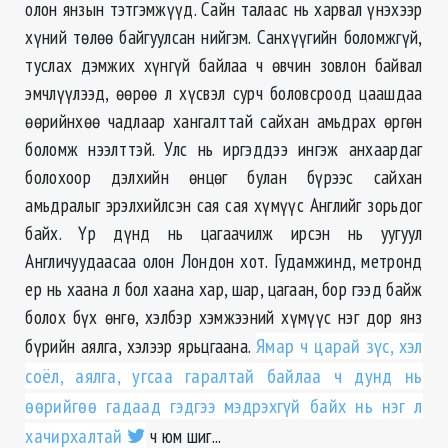
олон янзын тэтгэмжүүд. Сайн талаас нь харвал үнэхээр
хүний төлөө байгуулсан нийгэм. Санхүүгийн боломжгүй,
туслах дэмжих хүнгүй байлаа ч өвчин зовлон байвал
эмчлүүлээд, ѳѳрѳѳ л хүсвэл сурч боловсроод цаашдаа
ѳѳрийнхѳѳ чадлаар хангалттай сайхан амьдрах өргөн
боломж нээлттэй. Улс нь иргэддээ ингэж анхаардаг
болохоор дэлхийн өнцөг булан бүрээс сайхан
амьдралыг эрэлхийлсэн сая сая хүмүүс Английг зорьдог
байх. Үр дүнд нь цагаачилж ирсэн нь уугуул
Англичуудаасаа олон Лондон хот. Гудамжинд, метронд
ер нь хаана л бол хаана хар, шар, цагаан, бор гээд байж
болох бүх өнгө, хэлбэр хэмжээний хүмүүс нэг дор янз
бүрийн аялга, хэлээр ярьцгаана.
Ямар ч царай зүс, хэл
соёл, аялга, угсаа гаралтай байлаа ч дунд нь
өөрийгөө гадаад гэдгээ мэдрэхгүй байх нь нэг л
хачирхалтай
ч юм шиг...