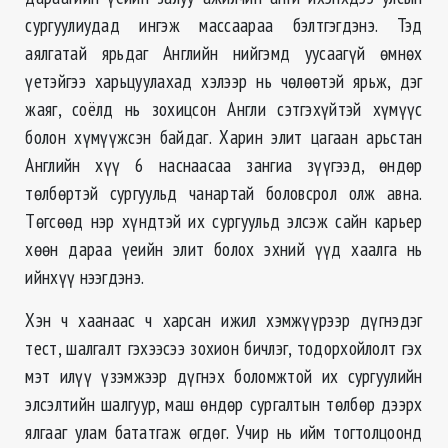
сургуулиудад ингэж массаараа бэлтгэгдэнэ. Тэд
аялгатай ярьдаг Английн нийгэмд уусаагүй ѳмнѳх
үетэйгээ харьцуулахад хэлээр нь чѳлѳѳтэй ярьж, дэг
жаяг, соёлд нь зохицсон Англи сэтгэхүйтэй хүмүүс
болон хүмүүжсэн байдаг. Харин элит цагаан арьстан
Английн хүү 6 наснаасаа зангиа зүүгээд, ѳндѳр
төлбөртэй сургуульд чанартай боловсрол олж авна.
Тѳгсѳѳд нэр хүндтэй их сургуульд элсэж сайн карьер
хѳѳн дараа үеийн элит болох эхний үүд хаалга нь
ийнхүү нээгдэнэ.
Хэн ч хаанаас ч харсан ижил хэмжүүрээр дүгнэдэг
тест, шалгалт гэхээсээ зохион бичлэг, тодорхойлолт гэх
мэт илүү үзэмжээр дүгнэх боломжтой их сургуулийн
элсэлтийн шалгуур, маш ѳндѳр сургалтын тѳлбѳр дээрх
ялгааг улам бататгаж ѳгдѳг. Учир нь ийм тогтолцоонд