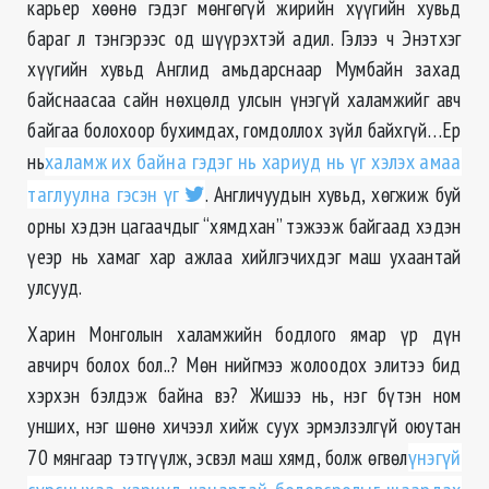
карьер хөөнө гэдэг мѳнгѳгүй жирийн хүүгийн хувьд
бараг л тэнгэрээс од шүүрэхтэй адил. Гэлээ ч Энэтхэг
хүүгийн хувьд Англид амьдарснаар Мумбайн захад
байснаасаа сайн нөхцөлд улсын үнэгүй халамжийг авч
байгаа болохоор бухимдах, гомдоллох зүйл байхгүй…Ер
нь
халамж их байна гэдэг нь хариуд нь үг хэлэх амаа
таглуулна гэсэн үг
. Англичуудын хувьд, хөгжиж буй
орны хэдэн цагаачдыг “хямдxан” тэжээж байгаад хэдэн
үеэр нь хамаг хар ажлаа хийлгэчихдэг маш ухаантай
улсууд.
Харин Монголын халамжийн бодлого ямар үр дүн
авчирч болох бол..? Мѳн нийгмээ жолоодох элитээ бид
хэрхэн бэлдэж байна вэ? Жишээ нь, нэг бүтэн ном
унших, нэг шөнө хичээл хийж суух эрмэлзэлгүй оюутан
70 мянгаар тэтгүүлж, эсвэл маш хямд, болж өгвөл
үнэгүй