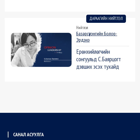
ДАРААГИЙН НИЙТЛЭЛ
Нийтлэл
Базарсүрэнгийн Болор-
Эрдэнэ
Ерөнхийлөгчийн
сонгуульд С.Баярцогт
дэвших эсэх тухайд
САНАЛ АСУУЛГА