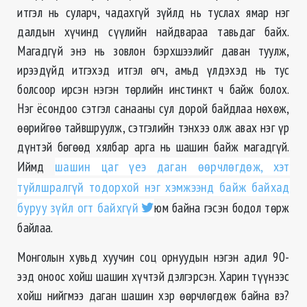
итгэл нь суларч, чадахгүй зүйлд нь туслах ямар нэг
далдын хүчинд сүүлийн найдвараа тавьдаг байх.
Магадгүй энэ нь зовлон бэрхшээлийг даван туулж,
ирээдүйд итгэхэд итгэл ѳгч, амьд үлдэхэд нь тус
болсоор ирсэн нэгэн тѳрлийн инстинкт ч байж болох.
Нэг ёсондоо сэтгэл санааны сул дорой байдлаа нөхөж,
өөрийгөө тайвшруулж, сэтгэлийн тэнхээ олж авах нэг үр
дүнтэй бѳгѳѳд хялбар арга нь шашин байж магадгүй.
Иймд
шашин цаг үеэ даган өөрчлөгдөж, хэт
туйлшралгүй тодорхой нэг хэмжээнд байж байхад
буруу зүйл огт байхгүй
юм байна гэсэн бодол төрж
байлаа.
Монголын хувьд хуучин соц орнуудын нэгэн адил 90-
ээд оноос хойш шашин хүчтэй дэлгэрсэн. Харин түүнээс
хойш нийгмээ даган шашин хэр ѳѳрчлѳгдѳж байна вэ?