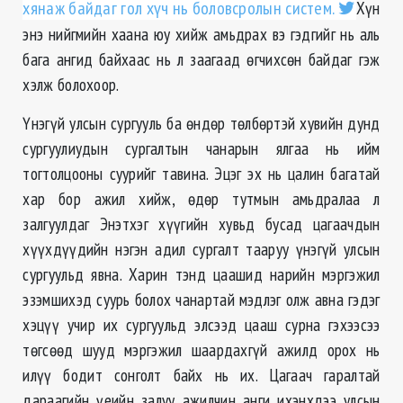
хянаж байдаг гол хүч нь боловсролын систем.
Хүн
энэ нийгмийн хаана юу хийж амьдрах вэ гэдгийг нь аль
бага ангид байхаас нь л заагаад ѳгчихсѳн байдаг гэж
хэлж болохоор.
Үнэгүй улсын сургууль ба өндөр төлбөртэй хувийн дунд
сургуулиудын сургалтын чанарын ялгаа нь ийм
тогтолцооны суурийг тавина. Эцэг эх нь цалин багатай
хар бор ажил хийж, өдөр тутмын амьдралаа л
залгуулдаг Энэтхэг хүүгийн хувьд бусад цагаачдын
хүүхдүүдийн нэгэн адил сургалт тааруу үнэгүй улсын
сургуульд явна. Харин тэнд цаашид нарийн мэргэжил
эзэмшихэд суурь болох чанартай мэдлэг олж авна гэдэг
хэцүү учир их сургуульд элсээд цааш сурна гэхээсээ
тѳгсѳѳд шууд мэргэжил шаардахгүй ажилд орох нь
илүү бодит сонголт байх нь их. Цагаач гаралтай
дараагийн үеийн залуу ажилчин анги ихэнхдээ улсын