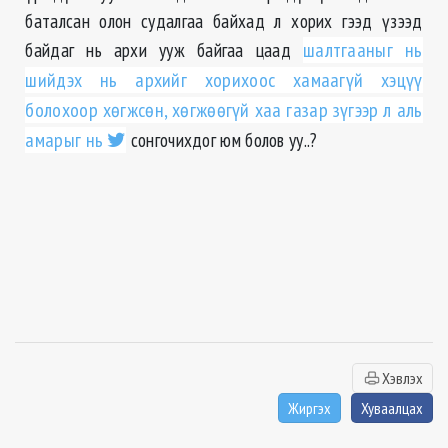
баталсан олон судалгаа байхад л хорих гээд үзээд
байдаг нь архи ууж байгаа цаад
шалтгааныг нь
шийдэх нь архийг хорихоос хамаагүй хэцүү
болохоор хѳгжсѳн, хѳгжѳѳгүй хаа газар зүгээр л аль
амарыг нь
сонгочихдог юм болов уу..?
Хэвлэх
Жиргэх
Хуваалцах