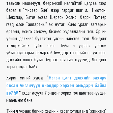
тавьсан машинууд, бѳѳрѳнхий малгайтай цагдаа гээд
бараг л "Mистер Бин" дээр гардаг шиг л... Ньютон,
Шекспир, Битлз эсвэл Шерлок Холмс, Харри Поттер
гээд олон “алдартны” эх нутаг. Кино урлаг, загварын
ертѳнц, мѳнгѳ санхүү, бизнес худалдааны тѳв. Орчин
үеийн дэлхийг бүтээсэн улсын нийслэл гээд Лондонг
тодорхойлох зүйлс олон. Тийм ч учраас үргэлж
уйлагнадгаараа алдартай бүүдгэр тэнгэрийг нь үл тоон
дэлхийн ѳнцѳг булан бүрээс сая сая жуулчид Лондонг
зорьцгоодог байх
.
Харин миний хувьд,
“
Нэгэн цагт дэлхийг захирч
явсан Англичууд өнөөдөр хэрхэн амьдарч байна
вэ?
”
гэдэг асуулт Лондонг зорих гол шалтгаануудын
маань нэг байв.
Тийм ч учраас богино хэдий ч хэсэг хугацаанд "жинхэнэ"