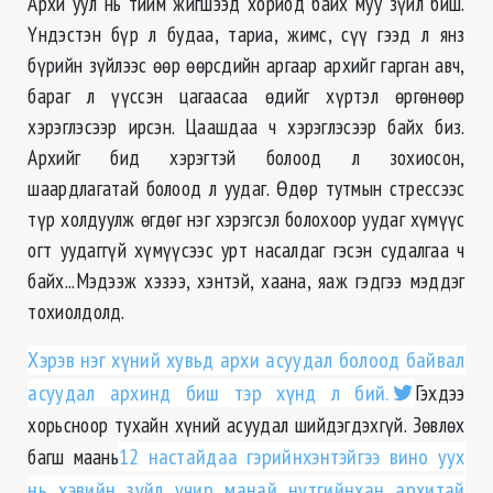
Архи уул нь тийм жигшээд хориод байх муу зүйл биш.
Үндэстэн бүр л будаа, тариа, жимс, сүү гээд л янз
бүрийн зүйлээс өөр өөрсдийн аргаар архийг гарган авч,
бараг л үүссэн цагаасаа өдийг хүртэл өргөнөөр
хэрэглэсээр ирсэн. Цаашдаа ч хэрэглэсээр байх биз.
Архийг бид хэрэгтэй болоод л зохиосон,
шаардлагатай болоод л уудаг. Ѳдөр тутмын стрессээс
түр холдуулж өгдөг нэг хэрэгсэл болохоор уудаг хүмүүс
огт уудаггүй хүмүүсээс урт насалдаг гэсэн судалгаа ч
байх...Мэдээж хэзээ, хэнтэй, хаана, яаж гэдгээ мэддэг
тохиолдолд.
Хэрэв нэг хүний хувьд архи асуудал болоод байвал
асуудал архинд биш тэр хүнд л бий.
Гэхдээ
хорьсноор тухайн хүний асуудал шийдэгдэхгүй. Зѳвлѳх
багш маань
12 настайдаа гэрийнхэнтэйгээ вино уух
нь хэвийн зүйл учир манай нутгийнхан архитай