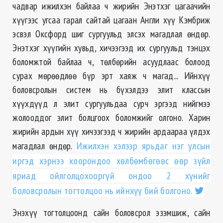
чадвар ижилхэн байлаа ч жирийн Энэтхэг цагаачийн
хүүгээс угсаа гарал сайтай цагаан Англи хүү Кэмбриж
эсвэл Оксфорд шиг сургуульд элсэх магадлал өндөр.
Энэтхэг хүүгийн хувьд, хичээгээд их сургуульд тэнцэх
боломжтой байлаа ч, тѳлбѳрийн асуудлаас болоод
сурах мѳрѳѳдлѳѳ бүр эрт хаяж ч магад... Ийнхүү
боловсролын систем нь бүхэлдээ элит классын
хүүхдүүд л элит сургуульдаа сурч эргээд нийгмээ
жолооддог элит болцгоох боломжийг олгоно. Харин
жирийн ардын хүү хичээгээд ч жирийн ардаараа үлдэх
магадлал өндөр.
Ижилхэн хэлээр ярьдаг нэг улсын
иргэд хэрнээ хоорондоо хѳлбѳмбѳгѳѳс ѳѳр зүйл
яриад ойлголцохооргүй ондоо 2 хүнийг
боловсролын тогтолцоо нь ийнхүү бий болгоно.
Энэхүү тогтолцоонд сайн боловсрол эзэмшиж, сайн