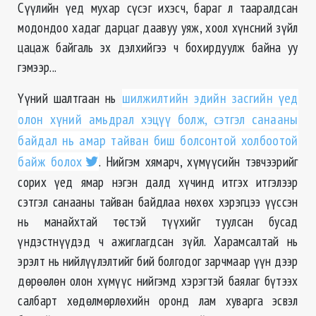
Сүүлийн үед мухар сүсэг ихэсч, бараг л тааралдсан
модондоо хадаг дарцаг даавуу уяж, хоол хүнсний зүйл
цацаж байгаль эх дэлхийгээ ч бохирдуулж байна уу
гэмээр...
Үүний шалтгаан нь
шилжилтийн эдийн засгийн үед
олон хүний амьдрал хэцүү болж, сэтгэл санааны
байдал нь амар тайван биш болсонтой холбоотой
байж болох
. Нийгэм хямарч, хүмүүсийн тэвчээрийг
сорих үед ямар нэгэн далд хүчинд итгэх итгэлээр
сэтгэл санааны тайван байдлаа нѳхѳх хэрэгцээ үүссэн
нь манайхтай тѳстэй түүхийг туулсан бусад
үндэстнүүдэд ч ажиглагдсан зүйл. Харамсалтай нь
эрэлт нь нийлүүлэлтийг бий болгодог зарчмаар үүн дээр
дөрөөлөн олон хүмүүс нийгэмд хэрэгтэй баялаг бүтээх
салбарт хөдөлмөрлөхийн оронд лам хуварга эсвэл