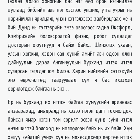
Гэхдээ долоо хоногийн бас нэг өөр орой нэгнийдээ
цуглаад библийн аль нэг хэсгээс уншиж, утга учрыг нь
нарийвчлан ярилцаж, үнэн сэтгэлээсээ залбирцгаах үе ч
бий. Дунд нь тэтгэврийн эмээ өвөөгөөс гадна Оксфорд,
Кэмбрижийн боловсролтой физик, робот судалдаг
докторын оюутнууд ч байж байх... Шинжлэх ухаан,
улсын хөгжил, хэдэн сая хүний амийг авч одсон олон
дайнуудын дараа Англичуудын бурханд итгэх итгэл
суларсан гэгддэг юм билээ. Харин нийгмийн сэтгэхүйн
энэ ѳѳрчлѳлтѳд тааруулаад сүм ч бас ихээхэн
ѳѳрчлѳгдѳж байгаа нь энэ…
Ер нь бурханд их итгэж байгаа хүмүүсийн ярианаас
анзаарахад, амьдралд нь хэзээ нэгэн цагт тохиолдож
байсан ямар нэгэн том сорилт эсвэл хүнд зүйл итгэл
үнэмшилтэй болоход нь нѳлѳѳлсѳн байх нь их байв. Хүн
хэцүү зүйлтэй учирч хүч нь мѳхѳсдѳхѳѳр өөртөө итгэх