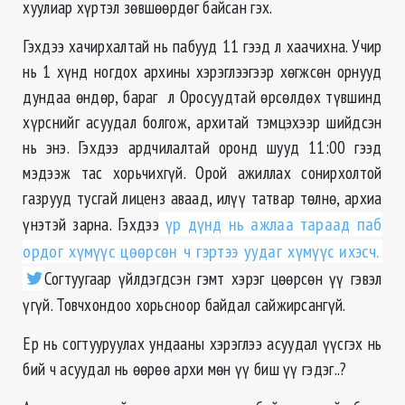
хуулиар хүртэл зѳвшѳѳрдѳг байсан гэх.
Гэхдээ хачирхалтай нь пабууд 11 гээд л хаачихна. Учир
нь 1 хүнд ногдох архины хэрэглээгээр хѳгжсѳн орнууд
дундаа ѳндѳр, бараг л Оросуудтай ѳрсѳлдѳх түвшинд
хүрснийг асуудал болгож, архитай тэмцэхээр шийдсэн
нь энэ. Гэхдээ ардчилалтай оронд шууд 11:00 гээд
мэдээж тас хорьчихгүй. Орой ажиллах сонирхолтой
газрууд тусгай лиценз аваад, илүү татвар тѳлнѳ, архиа
үнэтэй зарна. Гэхдээ
үр дүнд нь ажлаа тараад паб
ордог хүмүүс цѳѳрсѳн ч гэртээ уудаг хүмүүс ихэсч.
Согтуугаар үйлдэгдсэн гэмт хэрэг цѳѳрсѳн үү гэвэл
үгүй. Товчхондоо хорьсноор байдал сайжирсангүй.
Ер нь согтууруулах ундааны хэрэглээ асуудал үүсгэх нь
бий ч асуудал нь өөрөө архи мөн үү биш үү гэдэг..?