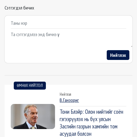
Сэтгэгдэл бичих
Example textarea
Нийтлэх
ӨМНӨХ НИЙТЛЭЛ
Нийтлэл
В.Ганзориг
Тони Блэйр: Олон нийтийг соён
гэгээрүүлэх нь бүх улсын
Засгийн газрын хамгийн том
асуудал болсон