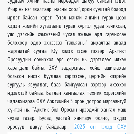
судлаач хүний насны мөрөөдөл шахуу байсан гэдэг.
Учир нь нэг явалтаар “насны хоол”, орон сууцтай болоод
ирдэг байсан хэрэг. Гэтэл манай ангийн гурав цөөн
хэдэн жилийн хугацаанд гурав хүртэл удаа явчихсан,
улс дэлхийн хэмжээний чухал ажлын ард гарчихсан
болохоор одоо эхнээсээ “гавьяаны” амралтаа аваад
жаргалтай суугаа. Юу хэлэх гэсэн гэхээр, Арктикт
Оросуудын сонирхол эрс өссөн нь дэргэдээс илхэн
харагдаж байна. ЗХУ задарснаас хойш ашиглахаа
больсон нисэх буудлаа сэргээсэн, цэргийн хээрийн
сургууль явуулдаг, бааз байгуулсан зэргээр ихээхэн
идэвхтэй байгаа. Батлан хамгаалах техник хэрэгслийн
чадавхиараа ОХУ Арктикийн 5 орон дотроо маргаангүй
хүчтэй нь. “Арктик бол Оросын ирээдүйг хангах маш
чухал газар. Бусад улстай хамтарч болно, гэхдээ
оросууд давуу байдлаар...
2025 он гэхэд ОХУ