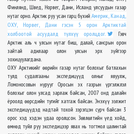
Финлянд, Швед, Норвег, Дани, Исланд улсуудын газар
нутаг орно. Арктик руу усан гарц бүхий
Америк, Канад,
ОХУ, Норвег, Дани гэсэн 5 орон Арктиктай
холбоотой асуудалд түлхүү оролцдог.
Гэвч
Арктик аль ч улсын нутаг биш, далай, сансрын орон
зайтай адилаар олон улсын эрх зүйгээр
зохицуулагдана.
ОХУ Арктикийг өөрийн газар нутаг болохыг батлахын
тулд судалгааны экспедицүүд олныг явуулж,
Ломоносовын нурууг Оросын эх газрын үргэлжлэл
болохыг олон улсад зарлаж байсан, 2007 онд далайн
ёроолд өөрсдийн тугийг хатгаж байсан. Энэхүү ээлжит
экспедицүүдэд надтай тохой зэрэгцэн сурч байсан 3
орос хэд хэдэн удаа оролцсон. Зөвлөлтийн үед хойд,
өмнөд туйл руу экспедицээр явах нь тогтмол цалинтай