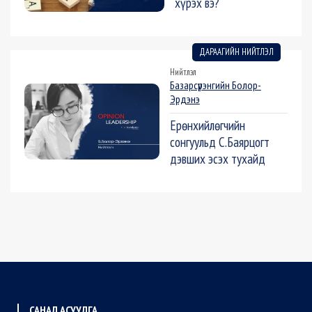
хүрэх вэ?
ДАРААГИЙН НИЙТЛЭЛ
Нийтлэл
Базарсүрэнгийн Болор-
Эрдэнэ
Ерөнхийлөгчийн
сонгуульд С.Баярцогт
дэвших эсэх тухайд
САНАЛ АСУУЛГА