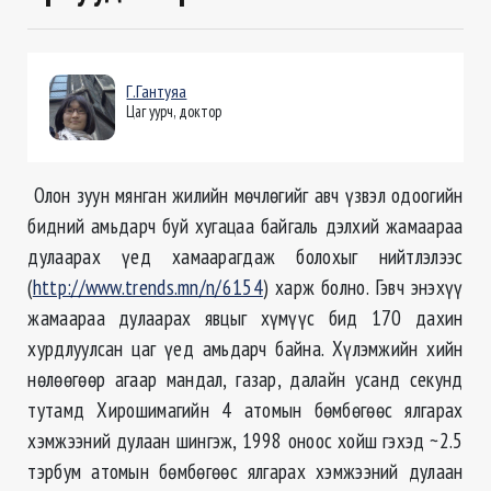
Г.Гантуяа
Цаг уурч, доктор
Олон зуун мянган жилийн мөчлөгийг авч үзвэл одоогийн
бидний амьдарч буй хугацаа байгаль дэлхий жамаараа
дулаарах үед хамаарагдаж болохыг нийтлэлээс
(
http://www.trends.mn/n/6154
) харж болно. Гэвч энэхүү
жамаараа дулаарах явцыг хүмүүс бид 170 дахин
хурдлуулсан цаг үед амьдарч байна. Хүлэмжийн хийн
нөлөөгөөр агаар мандал, газар, далайн усанд секунд
тутамд Хирошимагийн 4 атомын бөмбөгөөс ялгарах
хэмжээний дулаан шингэж, 1998 оноос хойш гэхэд ~2.5
тэрбум атомын бөмбөгөөс ялгарах хэмжээний дулаан