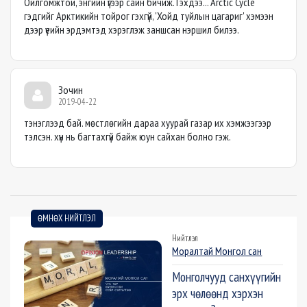
Ойлгомжтой, энгийн үгээр сайн бичиж. Гэхдээ... Arctic Cycle
гэдгийг Арктикийн тойрог гэхгүй, 'Хойд туйлын цагариг' хэмээн
дээр үеийн эрдэмтэд хэрэглэж заншсан нэршил билээ.
Зочин
2019-04-22
тэнэглээд бай. мөстлөгийн дараа хуурай газар их хэмжээгээр
тэлсэн. хүн нь багтахгүй байж юун сайхан болно гэж.
ӨМНӨХ НИЙТЛЭЛ
Нийтлэл
Моралтай Монгол сан
Монголчууд санхүүгийн
эрх чөлөөнд хэрхэн