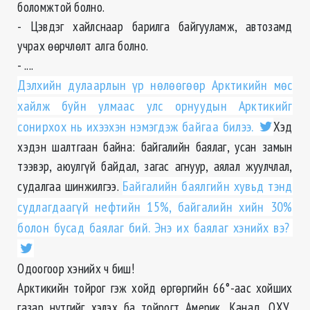
боломжтой болно.
- Цэвдэг хайлснаар барилга байгууламж, автозамд
учрах өөрчлөлт алга болно.
- ....
Дэлхийн дулаарлын үр нөлөөгөөр Арктикийн мөс
хайлж буйн улмаас улс орнуудын Арктикийг
сонирхох нь ихээхэн нэмэгдэж байгаа билээ.
Хэд
хэдэн шалтгаан байна: байгалийн баялаг, усан замын
тээвэр, аюулгүй байдал, загас агнуур, аялал жуулчлал,
судалгаа шинжилгээ.
Байгалийн баялгийн хувьд тэнд
судлагдаагүй нефтийн 15%, байгалийн хийн 30%
болон бусад баялаг бий. Энэ их баялаг хэнийх вэ?
Одоогоор хэнийх ч биш!
Арктикийн тойрог гэж хойд өргөргийн 66°-аас хойших
газар нутгийг хэлэх ба тойрогт Америк, Канад, ОХУ,