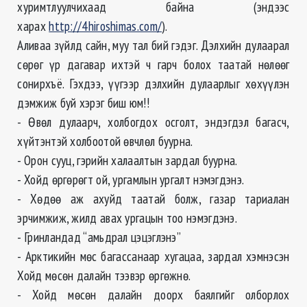
хуримтлуулчихаад байна (эндээс
харах
http://4hiroshimas.com/
).
Аливаа зүйлд сайн, муу тал бий гэдэг. Дэлхийн дулаарал
сөрөг үр дагавар ихтэй ч гарч болох таатай нөлөөг
сонирхъё. Гэхдээ, үүгээр дэлхийн дулаарлыг хөхүүлэн
дэмжиж буй хэрэг биш юм!!
- Өвөл дулаарч, холбогдох осголт, эндэгдэл багасч,
хүйтэнтэй холбоотой өвчлөл буурна.
- Орон сууц, гэрийн халаалтын зардал буурна.
- Хойд өргөрөгт ой, ургамлын ургалт нэмэгдэнэ.
- Хөдөө аж ахуйд таатай болж, газар тариалан
эрчимжиж, жилд авах ургацын тоо нэмэгдэнэ.
- Гринландад “амьдрал цэцэглэнэ”
- Арктикийн мөс багассанаар хугацаа, зардал хэмнэсэн
Хойд мөсөн далайн тээвэр өргөжнө.
- Хойд мөсөн далайн доорх баялгийг олборлох