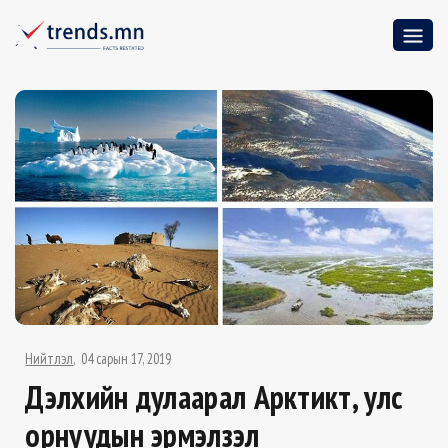
Нийтлэл
04 сарын 17, 2019
Дэлхийн дулаарал Арктикт, улс
орнуудын эрмэлзэл