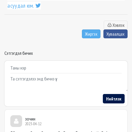
асуудал юм.
Хэвлэх
Жиргэх
Хуваалцах
Сэтгэгдэл бичих
Example textarea
Нийтлэх
зочин
2023-04-12