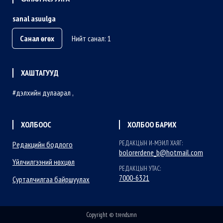
sanal asuulga
Санал өгөх
Нийт санал: 1
ХАШТАГУУД
дэлхийн дулаарал
ХОЛБООС
ХОЛБОО БАРИХ
РЕДАКЦЫН И-МЭИЛ ХАЯГ:
Редакцийн бодлого
bolorerdene_b@hotmail.com
Үйлчилгээний нөхцөл
РЕДАКЦЫН УТАС:
7000-6321
Сурталчилгаа байршуулах
Copyright © trends.mn