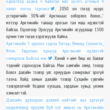
одоогоор хаана ч байхгүй мөс зүсэгч атомын 4
хөлөг онгоц гаргана
. 2050 он гэхэд нүүрс
устөрөгчийн 30%-ийг Арктикаас олборлох болно...”
мэтээр Арктикийн талаар оросын тал маш идэвхтэй
байгаа. Одоогоор Оросууд Арктикийн асуудлаар 1500
орчим том төсөл хэрэгжүүлж байна.
Арктикийн 5 орноос гадна Хятад, Өмнөд Солонгос,
Япон, Европын орнууд Арктикийг идэвхтэй
сонирхож байгаа юм.
Хэний ч өмч биш их баялаг
тэднийг соронздож байгаа. Мөн хамгийн хямд тээвэр
болох далайн тээвэр улс орнуудын сонирхлыг эрхгүй
татна. Хойд замын далайн тээвэр Суэцийн сувгийн
тээвэрлэлтийг бодвол хугацаа, зардлын хувьд үлэмж
хэмнэлттэй.
Дэлхийн дулаарал дэлхий нийтийг яах аргагүй
хөдөлгөөнд оруулж буй нэг жишээ нь Арктикийн