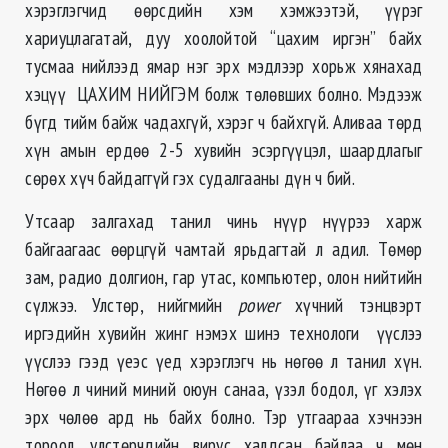
хэрэглэгчид өөрсдийн хэм хэмжээтэй, үүрэг
хариуцлагатай, дуу хоолойтой “цахим иргэн” байх
тусмаа нийлээд ямар нэг эрх мэдлээр хорьж хянахад
хэцүү ЦАХИМ НИЙГЭМ болж төлөвших болно. Мэдээж
бүгд тийм байж чадахгүй, хэрэг ч байхгүй. Аливаа төрд
хүн амын ердөө 2-5 хувийн эсэргүүцэл, шаардлагыг
сөрөх хүч байдаггүй гэх судалгааны дүн ч бий.
Утсаар залгахад танил чинь нүүр нүүрээ харж
байгаагаас өөрцгүй чамтай ярьдагтай л адил. Төмөр
зам, радио долгион, гар утас, компьютер, олон нийтийн
сүлжээ. Улстөр, нийгмийн
power
хүчний тэнцвэрт
иргэдийн хувийн жинг нэмэх шинэ технологи үүслээ
үүслээ гээд үеэс үед хэрэглэгч нь нөгөө л танил хүн.
Нөгөө л чиний миний оюун санаа, үзэл бодол, үг хэлэх
эрх чөлөө ард нь байх болно. Тэр утгаараа хэчнээн
тороол, улстөрчдийн вирус халдсан байлаа ч мөн