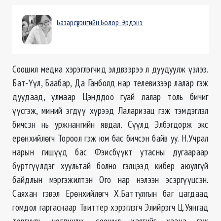
Базарсүрэнгийн Болор-Эрдэнэ
Соошил медиа хэрэглэгчид элдвээрээ л дуудуулж үзлээ.
Бат-Үүл, Баабар, Да Ганболд нар телевизээр лалар гэж
дуудаад, улмаар Цэнддоо гуай лалар толь бичиг
үүсгэж, миний эгдүү хүрээд Лаларизац гэж тэмдэглэл
бичсэн нь уржнангийн явдал. Сүүлд Элбэгдорж экс
ерөнхийлөгч Тороол гэж юм бас бичсэн байв уу. Н.Учрал
нарын гишүүд бас Фэисбүүкт утасны дугаараар
бүртгүүлдэг хуультай болно гэлцээд кибер аюулгүй
байдлын мэргэжилтэн Ого нар нэлээн эсэргүүцсэн.
Саяхан гэвэл Ерөнхийлөгч Х.Баттулгын баг цагдаад
гомдол гаргаснаар Твиттер хэрэглэгч Элийрэгч Ц.Уянгад
торгууль ногдуулж, соошил хаягийг хаана гэж