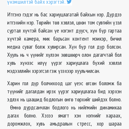
үнэмшилтэй байх хэрэгтэй.
Итгэнэ гэдэг нь бас хариуцлагатай байхын нэр. Дүрдээ
итгэхийн нэр. Төрийн төв хэвлэл, цөөн том сувгийн үзэл
суртал хүчтэй байсан үе нэгэнт дуусч, хүн бүр гартаа
хүчтэй камера, мик барьсан контент мэикэр, бичил
медиа суваг болж хувирсан. Хүн бүр гол дүр болсон.
Хууль нь ч үүнийг хүлээн зөвшөөрч олон дагагчтай бол
хувь хүнээс илүү үүрэг хариуцлага бүхий хэвлэл
мэдээллийн хэрэгсэл гэж үзэхээр хуульчилсан.
Харин гол дүр болчихоод цаг үеэс өгсөн боломж ба
түүнийг дагалдан ирэх үүрэг хариуцлагаа бид хэрхэн
эдлэх нь цаашид бодлогын өнгө төрхийг шийдэх болно.
Өмнө дурдсанчлан бодлого нь нийгмийн динамикаа
дагах болно. Хэзээ ямагт хэн нэгнийг хараах,
доромжлох, хувь амьдралын стресс, хор шараа