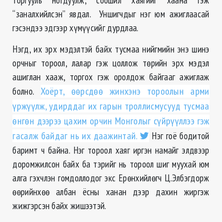
“заналхийлсэн” явдал. Уншигчдыг нэг юм ажиглаасай
гэсэндээ эдгээр хүмүүсийг дурдлаа.
Нэгд, их эрх мэдэлтэй байх тусмаа нийгмийн энэ шинэ
орчныг тороол, лалар гэж цоллож төрийн эрх мэдэл
ашиглан хааж, торгох гэж оролдож байгааг ажиглаж
болно.
Хоёрт, өөрсдөө жинхэнэ тороолын арми
үржүүлж, удирддаг их гарын троллисмусууд тусмаа
өнгөн дээрээ цахим орчин Монголыг сүйрүүллээ гэж
гасалж байдаг нь их даажинтай.
Нэг гоё бодитой
баримт ч байна. Нэг тороол хаяг иргэн намайг элдвээр
доромжилсон байх ба тэрийг нь тороол шиг муухай юм
алга гэхчлэн гомдоллодог экс Ерөнхийлөгч Ц.Элбэгдорж
өөрийнхөө албан ёсны ханан дээр дахин жиргэж
жижгэрсэн байх жишээтэй.