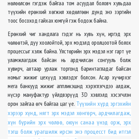
нөлөөлсөн гэгдэж байгаа том асуудал боловч хувьдаа
түүхийн ерөнхий хөгжил хөдөлгөөн дунд энэ зэргийн
тоос босоход гайхах юмгүй гэж бодож байна.
Ерөнхий чиг хандлага гэдэг нь хувь хүн, иргэд эрх
чөлөөтэй, дуу хоолойтой, эрх мэдэлд оролцоотой болох
процессыг хэлж байна. Улстөрийн эрх мэдэл нэг гарт үе
уламжлагдаж байсан нь ардчилсан сонгууль болж
хувирч, алтаар урлаж торгонд баринтагладаг байсан
номыг жижиг цехүүд хэвлэдэг болсон. Асар хүчирхэг
мега банкууд жижиг аппликэшнд хэрэглэгчдээ алдаж,
нүсэр мануфактур үйлдвэрүүд 3D хэвлэлд хэсэгчлэн
орон зайгаа өгч байгаа цаг үе.
Түүхийн хүрд эргэхийн
хэрээр хүнд, нягт эрх мэдэл хөнгөрч, ардчилагдаж,
хүн бүрийн эрх чөлөө, оюун санаа үнэд орж, эрх
тэгш болж урагшилж ирсэн энэ процесст бид итгэл