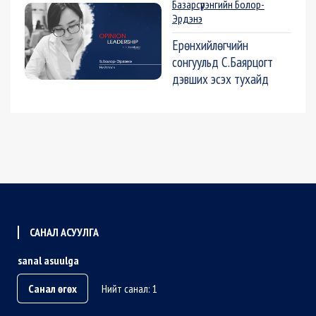
Базарсүрэнгийн Болор-
Эрдэнэ
Ерөнхийлөгчийн
сонгуульд С.Баярцогт
дэвших эсэх тухайд
САНАЛ АСУУЛГА
sanal asuulga
Санал өгөх
Нийт санал: 1