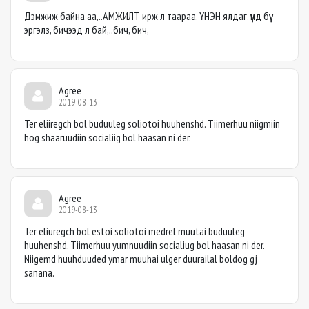
Дэмжиж байна аа,..АМЖИЛТ ирж л таараа, ҮНЭН ялдаг, үүнд бүү
эргэлз, бичээд л бай,..бич, бич,
Agree
2019-08-13
Ter eliiregch bol buduuleg soliotoi huuhenshd. Tiimerhuu niigmiin
hog shaaruudiin socialiig bol haasan ni der.
Agree
2019-08-13
Ter eliuregch bol estoi soliotoi medrel muutai buduuleg
huuhenshd. Tiimerhuu yumnuudiin socialiug bol haasan ni der.
Niigemd huuhduuded ymar muuhai ulger duurailal boldog gj
sanana.