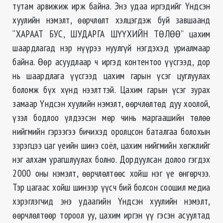
тутам арвижиж ирж байна. Энэ удаа иргэдийг Үндсэн
хуулийн нэмэлт, өөрчлөлт хэлцэгдэж буй завшаанд
“ХАРААТ БУС, ШУДАРГА ШҮҮХИЙН ТӨЛӨӨ” цахим
шаардлагад нэр нүүрээ нуулгүй нэгдэхэд уриалмаар
байна. Өөр асуудлаар ч иргэд контентоо үүсгээд, дор
нь шаардлага үүсгээд цахим гарын үсэг цуглуулах
боломж бүх хүнд нээлттэй. Цахим гарын үсэг зурах
замаар Үндсэн хуулийн нэмэлт, өөрчлөлтөд дуу хоолой,
үзэл бодлоо үлдээсэн мөр чинь маргаашийн төлөө
нийгмийн гэрээгээ бичихэд оролцсон баталгаа болохын
зэрэгцээ цаг үеийн шинэ соёл, цахим нийгмийн хөгжлийг
нэг алхам урагшлуулах болно. Дордуулсан долоо гэгдэх
2000 оны нэмэлт, өөрчлөлтөөс хойш нэг үе өнгөрчээ.
Тэр цагаас хойш шинээр үүсч бий болсон соошил медиа
хэрэглэгчид энэ удаагийн Үндсэн хуулийн нэмэлт,
өөрчлөлтөөр тороол уу, цахим иргэн үү гэсэн асуултад