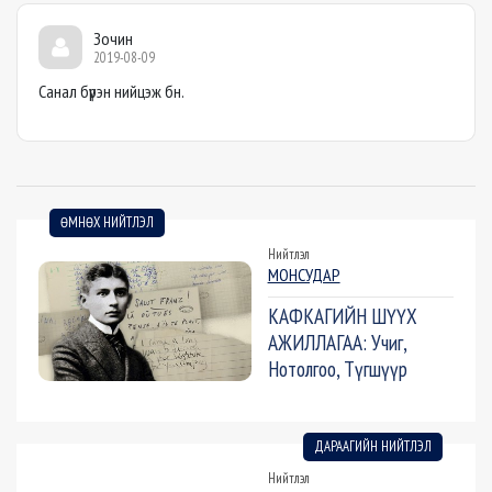
Зочин
2019-08-09
Санал бүрэн нийцэж бн.
ӨМНӨХ НИЙТЛЭЛ
Нийтлэл
МОНСУДАР
КАФКАГИЙН ШҮҮХ
АЖИЛЛАГАА: Учиг,
Нотолгоо, Түгшүүр
ДАРААГИЙН НИЙТЛЭЛ
Нийтлэл