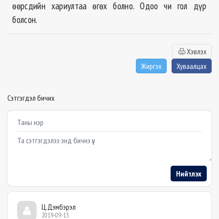
өөрсдийн хариултаа өгөх болно. Одоо чи гол дүр
болсон.
Хэвлэх
Жиргэх
Хуваалцах
Сэтгэгдэл бичих
Example textarea
Нийтлэх
Ц.Дэмбэрэл
2019-09-13