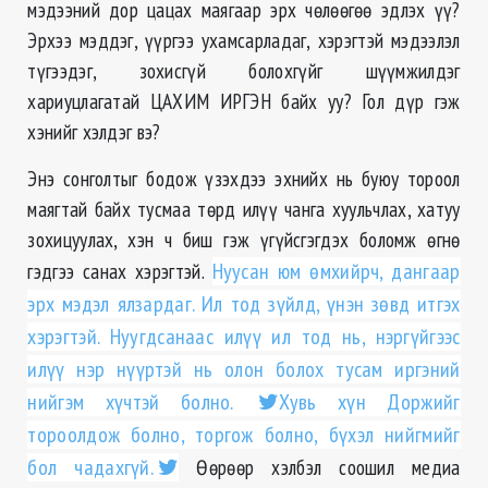
мэдээний дор цацах маягаар эрх чөлөөгөө эдлэх үү?
Эрхээ мэддэг, үүргээ ухамсарладаг, хэрэгтэй мэдээлэл
түгээдэг, зохисгүй болохгүйг шүүмжилдэг
хариуцлагатай ЦАХИМ ИРГЭН байх уу? Гол дүр гэж
хэнийг хэлдэг вэ?
Энэ сонголтыг бодож үзэхдээ эхнийх нь буюу тороол
маягтай байх тусмаа төрд илүү чанга хуульчлах, хатуу
зохицуулах, хэн ч биш гэж үгүйсгэгдэх боломж өгнө
гэдгээ санах хэрэгтэй.
Нуусан юм өмхийрч, дангаар
эрх мэдэл ялзардаг. Ил тод зүйлд, үнэн зөвд итгэх
хэрэгтэй. Нуугдсанаас илүү ил тод нь, нэргүйгээс
илүү нэр нүүртэй нь олон болох тусам иргэний
нийгэм хүчтэй болно.
Хувь хүн Доржийг
тороолдож болно, торгож болно, бүхэл нийгмийг
бол чадахгүй.
Өөрөөр хэлбэл соошил медиа