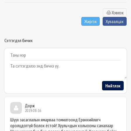
Хэвлэх
Жиргэх
Хуваалцах
Сэтгэгдэл бичих
Example textarea
Нийтлэх
Дорж
2019-08-16
Шүүх засаглалын ямарваа томилгоонд Ерөнхийлөгч
оролцдоггүй болох ёстой! Хуульчдын холыооны саналаар