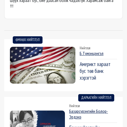
Шүүх хараат бус, бие даасан болж чадахгүй. Харамсаж байга
!!!
ӨМНӨХ НИЙТЛЭЛ
Нийтлэл
Б.Түмэнцэнгэл
Америкт хараат
бус төв банк
хэрэгтэй
ДАРААГИЙН НИЙТЛЭЛ
Нийтлэл
Базарсүрэнгийн Болор-
Эрдэнэ