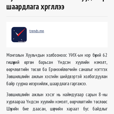
шаардлага хүргүүллээ
trends.mn
Монголын Хуульчдын холбооноос УИХ-ын нэр бүхий 62
гишүүний өргөн барьсан Үндсэн хуулийн нэмэлт,
өөрчлөлтийн төсөл ба Ерөнхийлөгчийн саналыг нэгтгэх
Зөвшилцлийн ажлын хэсгийн шийдвэртэй холбогдуулан
байр сууриа илэрхийлж, шаардлага гаргажээ.
Зөвшилцлийн ажлын хэсэг нь наймдугаар сарын 8-ны
хурлаараа Үндсэн хуулийн нэмэлт, өөрчлөлтийн төслөөс
Шүүхийн бие даасан, шүүгчийн хараат бус байдлыг