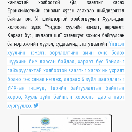
хангахтай холбоотой зүйл, заалтыг хасах
Ерөнхийлөгчийн саналыг хүлээн авахаар шийдвэрлээд
байгаа юм. Уг шийдвэртэй холбогдуулан Хуульчдын
холбооны зүгээс “Үндсэн хуулийн нэмэлт, өөрчлөлт:
Хараат бус, шударга шүүх” хэлэлцүүлэг зохион байгуулсан
ба мэргэжлийн хуульч, судлаачид энэ удаагийн
Үндсэн
хуулийн нэмэлт, өөрчлөлтийн амин сүнс болох
шүүхийн бие даасан байдал, хараат бус байдлыг
сайжруулахтай холбоотой заалтыг хасах нь ухралт
болно гэж санал нэгдэж, дараах 6 зүйл шаардлагыг
УИХ-ын гишүүд, Төрийн байгуулалтын байнгын
хороо, Хууль зүйн байнгын хорооны дарга нарт
хүргүүллээ.