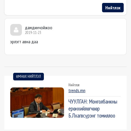
Нийтлэх
дамдинчойжоо
2019-11-23
эрлэгт авна даа
ӨМНӨХ НИЙТЛЭЛ
Нийтлэл
trends.mn
ЧУУЛГАН: Монголбанкны
ерөнхийлөгчөөр
Б.Лхагвсүрэнг томиллоо