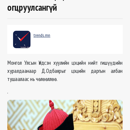
огцруулсангүй
trends.mn
Монгол Улсын Үндсэн хуулийн цэцийн нийт гишүүдийн
хуралдаанаар Д.Одбаярыг цэцийн даргын албан
тушаалаас нь чөлөөллөө.
.