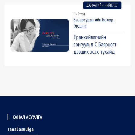
ДАРААГИЙН НИЙТЛЭЛ
Нийтлэл
Базарсүрэнгийн Болор-
Эрдэнэ
Ерөнхийлөгчийн
сонгуульд С.Баярцогт
дэвших эсэх тухайд
САНАЛ АСУУЛГА
sanal asuulga