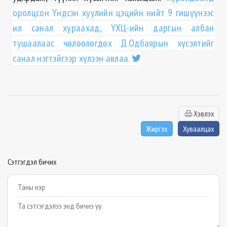
оролцсон Үндсэн хуулийн цэцийн нийт 9 гишүүнээс
ил санал хураахад, ҮХЦ-ийн даргын албан
тушаалаас чөлөөлөгдөх Д.Одбаярын хүсэлтийг
санал нэгтэйгээр хүлээн авлаа.
Хэвлэх
Жиргэх
Хуваалцах
Сэтгэгдэл бичих
Example textarea