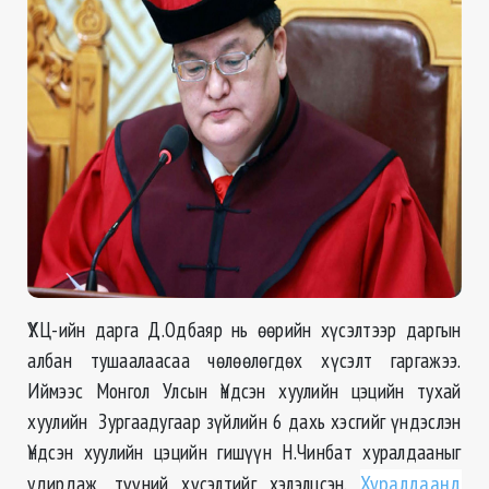
ҮХЦ-ийн дарга Д.Одбаяр нь өөрийн хүсэлтээр даргын
албан тушаалаасаа чөлөөлөгдөх хүсэлт гаргажээ.
Иймээс Монгол Улсын Үндсэн хуулийн цэцийн тухай
хуулийн Зургаадугаар зүйлийн 6 дахь хэсгийг үндэслэн
Үндсэн хуулийн цэцийн гишүүн Н.Чинбат хуралдааныг
удирдаж, түүний хүсэлтийг хэлэлцсэн.
Хуралдаанд