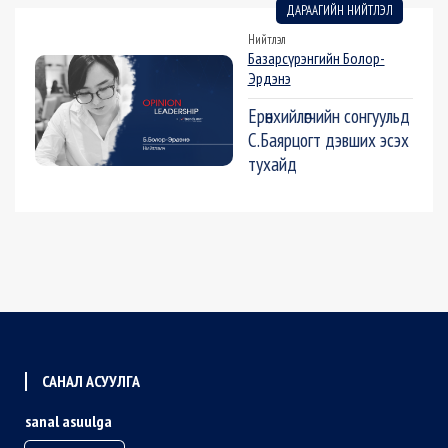
ДАРААГИЙН НИЙТЛЭЛ
Нийтлэл
Базарсүрэнгийн Болор-
Эрдэнэ
Ерөнхийлөгчийн сонгуульд
С.Баярцогт дэвших эсэх
тухайд
САНАЛ АСУУЛГА
sanal asuulga