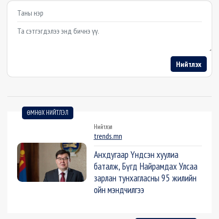
Example textarea
Нийтлэх
ӨМНӨХ НИЙТЛЭЛ
Нийтлэл
trends.mn
Анхдугаар Үндсэн хуулиа
баталж, Бүгд Найрамдах Улсаа
зарлан тунхагласны 95 жилийн
ойн мэндчилгээ