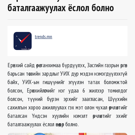
баталгаажуулах ёслол болно
trends.mn
Ерөнхий сайд өөрөө танхимаа бүрдүүлэх, Засгийн газрын өргөн
барьсан төсвийн зардлыг УИХ дур мэдэн нэмэгдүүлэхгүй
байх, УИХ-ын гишүүнийг эгүүлэн татах боломжтой
болсон, Ерөнхийлөгчийг нэг удаа 6 жилээр томилдог
болсон, түүний бүрэн эрхийг заагласан, Шүүхийн
сахилгын хороо ажиллуулах гэх мэт олон чухал өөрчлөлтийг
баталсан Үндсэн хуулийн нэмэлт өөрчлөлтийг эхийг
баталгаажуулах ёслол өнөөдөр болно.