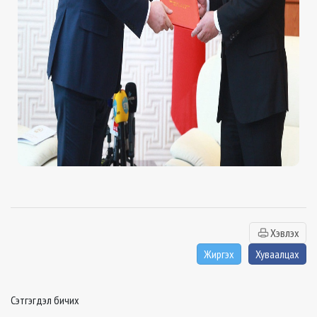
Хэвлэх
Жиргэх
Хуваалцах
Сэтгэгдэл бичих