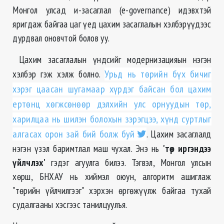
Монгол улсад и-засаглал (e-governance) идэвхтэй
яригдаж байгаа цаг үед цахим засаглалын хэлбэрүүдээс
дурдвал оновчтой болов уу.
Цахим засаглалын үндсийг модернизацияын нэгэн
хэлбэр гэж хэлж болно.
Урьд нь төрийн бүх бичиг
хэрэг цаасан шугамаар хүрдэг байсан бол цахим
ертөнц хөгжсөнөөр дэлхийн улс орнуудын төр,
харилцаа нь шилэн болохын зэрэгцээ, хүнд суртлыг
алгасах орон зай бий болж буй
. Цахим засаглалд
нэгэн үзэл баримтлал маш чухал. Энэ нь
'төр иргэндээ
үйлчлэх'
гэдэг агуулга билээ. Тэгвэл, Монгол улсын
хөрш, БНХАУ нь хиймэл оюун, алгоритм ашиглаж
"төрийн үйлчилгээг" хэрхэн өргөжүүлж байгаа тухай
судалгааны хэсгээс танилцуулъя.