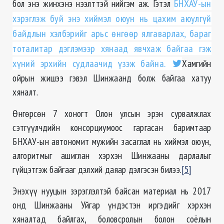
бол энэ жинхэнэ нээлттэй нийгэм аж. Гэтэл
БНХАУ-ын
хэрэглэж буй энэ хиймэл оюун нь цахим аюулгүй
байдлын хэлбэрийг арьс өнгөөр ялгаварлах, бараг
тоталитар дэглэмээр хянаад явчхаж байгаа гэж
хүний эрхийн судлаачид үзэж байна.
Хамгийн
ойрын жишээ гэвэл Шинжаанд болж байгаа хатуу
хяналт.
Өнгөрсөн 7 хоногт Oлон улсын эрэн сурвалжлах
сэтгүүлчдийн консорциумоос гаргасан баримтаар
БНХАУ-ын автономит мужийн засаглал нь хиймэл оюун,
алгоритмыг ашиглан хэрхэн Шинжааны дарлалыг
гүйцэтгэж байгааг дэлхий даяар дэлгэсэн билээ.
[5]
Энэхүү нууцын зэрэглэлтэй байсан материал нь 2017
онд Шинжааны Уйгар үндэстэн иргэдийг хэрхэн
хяналтад байлгах, боловсролын болон соёлын