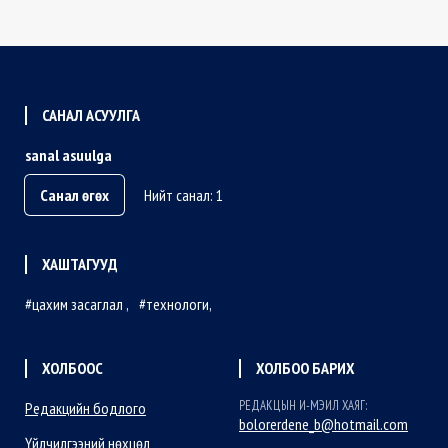
САНАЛ АСУУЛГА
sanal asuulga
Санал өгөх
Нийт санал: 1
ХАШТАГУУД
цахим засаглал
технологи
ХОЛБООС
ХОЛБОО БАРИХ
РЕДАКЦЫН И-МЭИЛ ХАЯГ:
Редакцийн бодлого
bolorerdene_b@hotmail.com
Үйлчилгээний нөхцөл