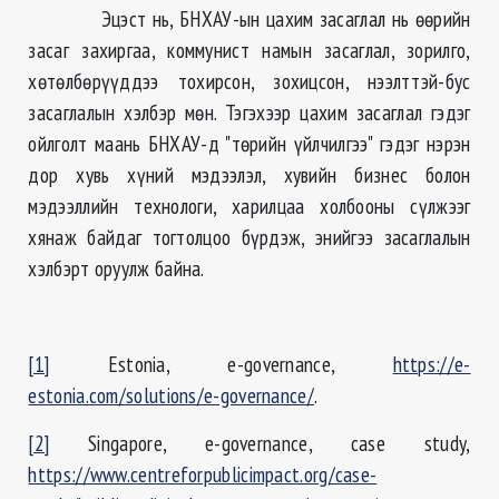
Эцэст нь, БНХАУ-ын цахим засаглал нь өөрийн
засаг захиргаа, коммунист намын засаглал, зорилго,
хөтөлбөрүүддээ тохирсон, зохицсон, нээлттэй-бус
засаглалын хэлбэр мөн. Тэгэхээр цахим засаглал гэдэг
ойлголт маань БНХАУ-д "төрийн үйлчилгээ" гэдэг нэрэн
дор хувь хүний мэдээлэл, хувийн бизнес болон
мэдээллийн теxнологи, харилцаа холбооны сүлжээг
хянаж байдаг тогтолцоо бүрдэж, энийгээ засаглалын
хэлбэрт оруулж байна.
[1]
Estonia, e-governance,
https://e-
estonia.com/solutions/e-governance/
.
[2]
Singapore, e-governance, case study,
https://www.centreforpublicimpact.org/case-