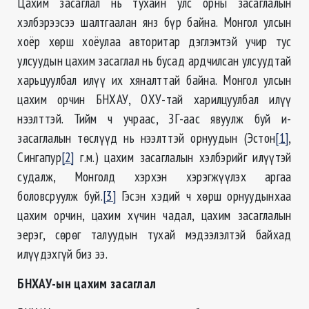
Цахим засаглал нь тухайн улс орны засаглалын
хэлбэрээсээ шалтгаалан янз бүр байна. Монгол улсын
хоёр хөрш хоёулаа авторитар дэглэмтэй учир тус
улсуудын цахим засаглал нь бусад ардчилсан улсуудтай
харьцуулбал илүү их хяналттай байна. Монгол улсын
цахим орчин БНХАУ, ОХУ-тай харилцуулбал илүү
нээлттэй. Тийм ч учраас, ЗГ-аас явуулж буй и-
засаглалын төслүүд нь нээлттэй орнуудын (Эстон
[1]
,
Сингапур
[2]
г.м.) цахим засаглалын хэлбэрийг илүүтэй
судалж, Монголд хэрхэн хэрэгжүүлэх аргаа
боловсруулж буй.
[3]
Гэсэн хэдий ч хөрш орнуудынхаа
цахим орчин, цахим хүчин чадал, цахим засаглалын
эерэг, сөрөг талуудын тухай мэдээлэлтэй байхад
илүүдэхгүй биз ээ.
БНХАУ-ын цахим засаглал