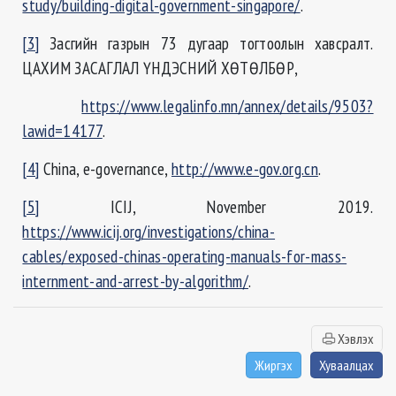
study/building-digital-government-singapore/
.
[3]
Засгийн газрын 73 дугаар тогтоолын хавсралт.
ЦАХИМ ЗАСАГЛАЛ ҮНДЭСНИЙ ХӨТӨЛБӨР,
https://www.legalinfo.mn/annex/details/9503?
lawid=14177
.
[4]
China, e-governance,
http://www.e-gov.org.cn
.
[5]
ICIJ, November 2019.
https://www.icij.org/investigations/china-
cables/exposed-chinas-operating-manuals-for-mass-
internment-and-arrest-by-algorithm/
.
Хэвлэх
Жиргэх
Хуваалцах