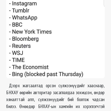
Дээрх жагсаалтад орсон сүлжээнүүдийг хааснаар,
БНХАУ өөрийн авторитар засаглалдаа зохицсон, өндөр
хяналттай апп, сүлжээнүүдийг бий болгож чадсан
билээ. Өнөөдөр БНХАУ-ын хамгийн их хэрэглэгчтэй