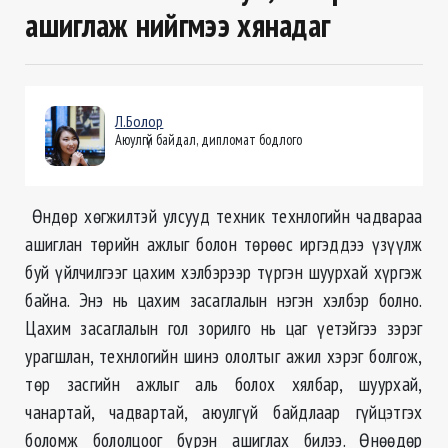
ашиглаж нийгмээ хянадаг
Л.Болор
Аюулгүй байдал, дипломат бодлого
Өндөр хөгжилтэй улсууд теxник теxнлогийн чадвараа
ашиглан төрийн ажлыг болон төрөөс иргэддээ үзүүлж
буй үйлчилгээг цахим хэлбэрээр түргэн шуурхай хүргэж
байна. Энэ нь цахим засаглалын нэгэн хэлбэр болно.
Цахим засаглалын гол зорилго нь цаг үетэйгээ зэрэг
урагшлан, теxнлогийн шинэ ололтыг ажил хэрэг болгож,
төр засгийн ажлыг аль болох хялбар, шуурхай,
чанартай, чадвартай, аюулгүй байдлаар гүйцэтгэх
боломж бололцоог бүрэн ашиглах билээ. Өнөөдөр