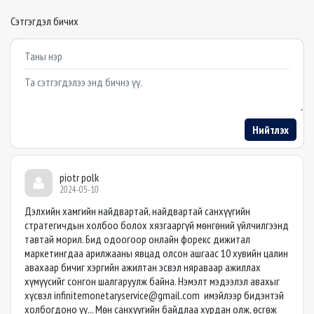
Сэтгэгдэл бичих
Example textarea
Нийтлэх
piotr polk
2024-05-10
Дэлхийн хамгийн найдвартай, найдвартай санхүүгийн
стратегичдын холбоо болох хязгааргүй мөнгөний үйлчилгээнд
тавтай морил. Бид одоогоор онлайн форекс дижитал
маркетингдаа арилжааны явцад олсон ашгаас 10 хувийн цалин
авахаар бичиг хэргийн ажилтан эсвэл няраваар ажиллах
хүмүүсийг сонгон шалгаруулж байна. Нэмэлт мэдээлэл авахыг
хүсвэл
infinitemonetaryservice@gmail.com
имэйлээр бидэнтэй
холбогдоно уу... Мөн санхүүгийн байдлаа хурдан олж, өсгөж