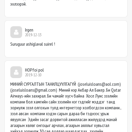
эхлээрэй.
Irgen
2019-12-13
Suruguur ashiglaval suirel !
HOPfoi pol
2019-12-10
МИНИЙ СУРГАЛТЫН ТАНИЛЦУУЛГАГҮЙ (
joseluisloans@aol.com
)
(
joseluisloans@gmail.com
) Миний нэр Акбар Ал Бакер. Би Qatar
Airways-ийн захирал. Би чамайг хүсч байна Хосе Луис зээлийн
компани бол хамгийн сайн зээлийн нэг гэдгийг мэддэг танд
зориулж зээл олгохын тулд интернетээр холбогдсон компани.,
зээл авсан компани хэдэн сарын дараа би тэднээс урьж
явуулсан Эдийн засаг дорвитой ажилласан жилүүдэд манай
агаарын хөлөг онгоцыг арчлах, агаарын аяллыг хувьсгал
хийхэд зориулж 30 сая доллар шаардагдах. зээлийн