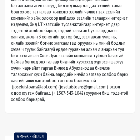
баталгааны агентлагууд бидэнд шаардагдах зээлийг санал
болгохоос татгалзав жинхэнэ зээлийн чөлөөт зах зээлийн
компанийг хайж олохоор шийдлээ зээлийн талаархи интернэт
мэдээлэл, бид I.T хэлтсийн тусламжтайгаар интернет дээр
тэдэнтэй холбоо барьж, тэдний тавьсан бүх шаардлагыг
хангаж, ажлын 3 хоногийн дотор бид зээл авсан учир нь,
онлайн зээлийг богино жагсаалтад оруулах нь миний бодлыг
хэзээ ч туулж байгаагүй ердөө гуравхан алхам л амархан тул
бид зээл авсан Хосе Луис зээлийн компанид туйлын баяртай
байгаа бөгөөд энэ талаар биднийг хүргэхэд хүргэсэн шаргуу
хүчин чармайлт гарган Вилеед Абулхаирдаа биечлэн
талархахыг хүсч байна. өөрсдийн имэйл хаягаар холбоо барих
хаягийг ашиглан холбоо тогтоох боломжтой
(
joseluisloans@aol.com
) (
joseluisloans@gmail.com
) эсвэл
одоо юу гэж байгаад (+ 1307-543-1042) хуурамч биш, тэдэнтэй
холбоо бариарай,
ӨМНӨХ НИЙТЛЭЛ