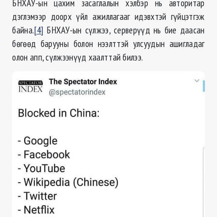
БНХАУ-ын цахим засаглалын хэлбэр нь авторитар
дэглэмээр доорх үйл ажиллагааг идэвхтэй гүйцэтгэж
байна.
[4]
БНХАУ-ын сүлжээ, серверүүд нь бие даасан
бөгөөд барууны болон нээлттэй улсуудын ашигладаг
олон апп, сүлжээнүүд хаалттай билээ.