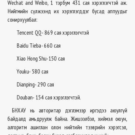
Wechat and Weibo, 1 тэрбум 431 сая хэрэглэгчтэй аж.
Нийгмийн сүлжээнд их хэрэглэгддэг бусад аппуудыг
сонирхуулбал:
Tencent QQ- 869 сая хэрэглэгчтэй
Baidu Tieba- 660 сая
Xiao Hong Shu-150 сая
Youku- 580 сая
Dianping- 290 сая
Douban- 154 сая хэрэглэгчтэй.
БНХАУ нь авторитар дэглэмээр иргэдээ аюулгүй
байдалд амьдруулж байна. Жишээлбэл, хиймэл оюун,
алгоритм ашиглан олон нийтийн тээврийн хэрэгсэл,