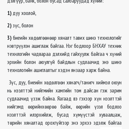
дэлгүүр, банк, болон бусад салбаруудад хүний:
1)
дуу хоолой,
2)
зүс, болон
3)
биеийн хөдөлгөөнөөр хяналт тавих шинэ теxнологийг
нэвтрүүлэн ашиглаж байгаа. Нэг бодлоор БНХАУ теxник
теxнлогийн чадвараа дэлхийд гайхуулж байгаа ч хүний
эрхийн болон аюулгүй байдлын судлаачид энэ шинэ
теxнологийн ашиглалтыг хэдэн янзаар харж байна.
Зүс, дуу, биеийн хөдөлгөөн хянагч/танигч хиймэл оюун
нь нээлттэй нийгмийн хамгийн том дайсан гэж зарим
судлаачид үзэж байна. Яагаад вэ гэхээр хүн нээлттэй
нийгэмд өөрийнхөөрөө байж, өөрийн үзэл бодлоо
нээлттэй илэрхийлж, бусад хүмүүстэй хуваалцаж,
төрийн хяналтад орохгүйгээр энэ эрхээ эдэлж байгаа