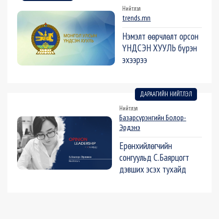
Нийтлэл
trends.mn
Нэмэлт өөрчлөлт орсон
ҮНДСЭН ХУУЛЬ бүрэн
эхээрээ
ДАРААГИЙН НИЙТЛЭЛ
Нийтлэл
Базарсүрэнгийн Болор-
Эрдэнэ
Ерөнхийлөгчийн
сонгуульд С.Баярцогт
дэвших эсэх тухайд