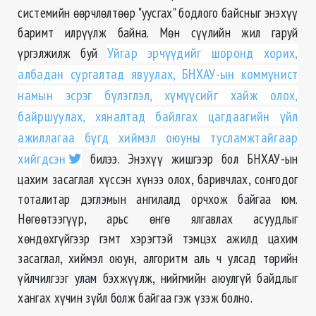
системийн өөрчлөлтөөр "уусгах" бодлого байсныг энэхүү
баримт илрүүлж байна. Мөн сүүлийн жил гаруй
үргэлжилж буй
Уйгар эрчүүдийг шоронд хорих,
албадан сургалтад явуулах, БНХАУ-ын коммунист
намын эсрэг бүлэглэл, хүмүүсийг хайж олох,
байршуулах, хяналтад байлгах цагдаагийн үйл
ажиллагаа бүгд хиймэл оюуны тусламжтайгаар
хийгдсэн
билээ. Энэхүү жишгээр бол БНХАУ-ын
цахим засаглал хүссэн хүнээ олох, баривчлах, сонгодог
тоталитар дэглэмын ангилалд орчхож байгаа юм.
Нөгөөтээгүүр, арьс өнгө ялгавлах асуудлыг
хөндөхгүйгээр гэмт хэрэгтэй тэмцэх ажилд цахим
засаглал, хиймэл оюун, алгоритм аль ч улсад төрийн
үйлчилгээг улам бэхжүүлж, нийгмийн аюулгүй байдлыг
хангах хүчин зүйл болж байгаа гэж үзэж болно.