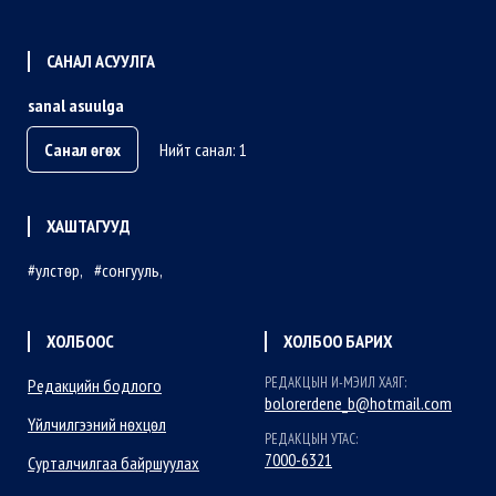
САНАЛ АСУУЛГА
sanal asuulga
Санал өгөх
Нийт санал: 1
ХАШТАГУУД
улстөр
сонгууль
ХОЛБООС
ХОЛБОО БАРИХ
РЕДАКЦЫН И-МЭИЛ ХАЯГ:
Редакцийн бодлого
bolorerdene_b@hotmail.com
Үйлчилгээний нөхцөл
РЕДАКЦЫН УТАС:
7000-6321
Сурталчилгаа байршуулах