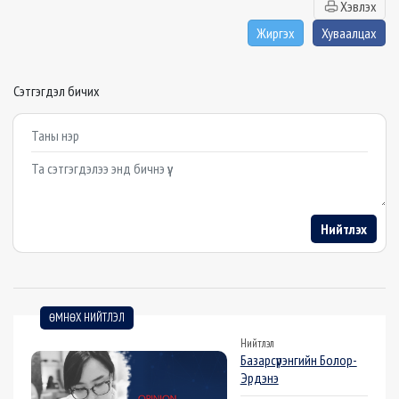
Хэвлэх
Жиргэх
Хуваалцах
Сэтгэгдэл бичих
Example textarea
Нийтлэх
ӨМНӨХ НИЙТЛЭЛ
Нийтлэл
Базарсүрэнгийн Болор-
Эрдэнэ