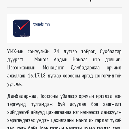
trends.mn
УИХ-ын сонгуулийн 24 дүгээр тойрог, Сүхбаатар
дүүрэгт Монгол Ардын Намаас нэр дэвшигч
Цэрэнжамцын Мөнхцэцэг Дамбадаржаа орчимд
ажиллаж, 16,17,18 дугаар хорооны иргэд сонгогчидтой
уулзлаа.
Дамбадаржаа, Тоосгоны үйлдвэр орчмын иргэдэд нэн
тэргүүнд тулгамдаж буй асуудал бол хаягжилт
хийгдээгүй айлууд цахилгаанаа нэг нэгнээсээ дамжуулж
хэрэглэдэгээс үүдэж цахилгааны мөнгө их гардаг тухай
тэд хэлж байв. Мөн газрын маргаан ихээр гардаг, гарц