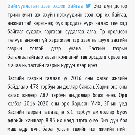
байгууллагын зээл эзэлж байгаа.
Энэ дүн дотор
төрийн өмчит аж ахуйн нэгжүүдийн зээл хэр их байгаа,
амжилттай хэрэгжээ; бүх эрсдлээ үүрч чадах төсөл хэд
байгааг судалж гаргасан судалгаа алга. Төр оролцсон
төслүүд амжилтгүй хэрэгжвэл тэр зээл нь шууд засгийн
газрын толгой дээр унана. Засгийн газрын
баталгаатайгаар авсан компаний төсөл эрсдэлд орвол мөн
л ачаа нь засгийн газрын нуруун дээр ирнэ.
Засгийн газрын гадаад өр 2016 оны хагас жилийн
байдлаар 4.78 тэрбум ам.доллар байсан. Харин энэ оны
хагас жилээр 7.89 тэрбум ам.доллар болж өсчээ. Өөрөөр
хэлбэл 2016-2020 оны эрх барьсан УИХ, ЗГ-ын үед
Засгийн газрын гадаад өр 3.1 тэрбум ам.доллар буюу
өнөөдрийн ханшаар 8.85 их наяд төгрөгөөр өсчээ. Энэ дүн бол
маш өндөр дүн, бараг улсын төсвийн нэг жилийн нийт