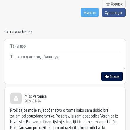
Хэвлэх
Жиргэх
Хуваалцах
Сэтгэгдэл бичих
Example textarea
Нийтлэх
Miss Veronica
2024-01-24
Pročitajte moje svjedočanstvo o tome kako sam dobio brzi
zajam od pouzdane tvrtke. Pozdrav, ja sam gospođica Veronica iz
Hrvatske. Bio sam u financijskoj situaciji i trebao sam kupiti kuću.
Pokušao sam potražiti zajam od različitih kreditnih tvrtki,