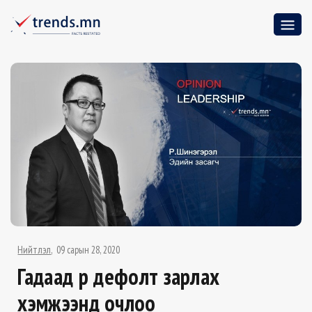
Нийтлэл
09 сарын 28, 2020
Гадаад өр дефолт зарлах
хэмжээнд очлоо