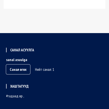
САНАЛ АСУУЛГА
sanal asuulga
Санал өгөх
Нийт санал: 1
ХАШТАГУУД
гадаад өр