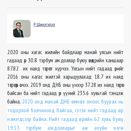
Р.Шинэгэрэл
2020 оны хагас жилийн байдлаар манай улсын нийт
гадаад өр 30.8 тэрбум ам.доллар буюу өнөөдрийн ханшаар
87.82 их наяд төгрөгт хүрчээ. Улсын нийт гадаад өрийг
2016 оны хагас жилтэй харьцуулахад 18.7 их наяд
төгрөгөөр өсчээ. 2019 онд ДНБ оны үнээр 37.28 их наяд төгрөг
байсан ба нийт гадаад өр үүний 235.6 хувьтай тэнцэж
байна.
2020 онд манай ДНБ өмнөх оноос буурах нь
тодорхой болчихоод байгаа, гэтэл нийт гадаад өр
нэмэгдсээр байна. Нийт гадаад өрийн 62 хувь буюу
19.13 тэрбум ам.долларыг аж ахуйн нэгж