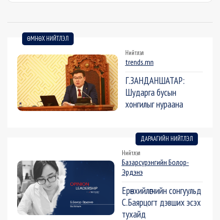
ӨМНӨХ НИЙТЛЭЛ
Нийтлэл
trends.mn
Г.ЗАНДАНШАТАР:
Шударга бусын
хонгилыг нураана
ДАРААГИЙН НИЙТЛЭЛ
Нийтлэл
Базарсүрэнгийн Болор-
Эрдэнэ
Ерөнхийлөгчийн сонгуульд
С.Баярцогт дэвших эсэх
тухайд