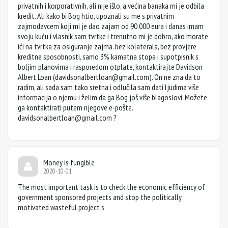
privatnih i korporativnih, ali nije išlo, a većina banaka mi je odbila
kredit. Ali kako bi Bog htio, upoznali su me s privatnim
zajmodavcem koji mi je dao zajam od 90.000 eura i danas imam
svoju kuću i vlasnik sam tvrtke i trenutno mi je dobro, ako morate
ići na tvrtka za osiguranje zajma. bez kolaterala, bez provjere
kreditne sposobnosti, samo 3% kamatna stopa i supotpisnik s
boljim planovima i rasporedom otplate, kontaktirajte Davidson
Albert Loan (
davidsonalbertloan@gmail.com
). On ne zna da to
radim, ali sada sam tako sretna i odlučila sam dati ljudima više
informacija o njemu i želim da ga Bog još više blagoslovi. Možete
ga kontaktirati putem njegove e-pošte.
davidsonalbertloan@gmail.com
?
Money is fungible
2020-10-01
The most important task is to check the economic efficiency of
government sponsored projects and stop the politically
motivated wasteful project s