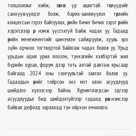
тооцооллыг хийж, зөвхөн үр ашигтай төслүүдийг
санхүүжүүлдэг болж, барих-шилжүүлэх төрлийн
концессын гэрээ байгуулах, өрийн бичиг бичих зэрэг өрийн
хэрэгслээр өр нэмж үүсгэхгүй байж чадах уу. Гадаад
өрийн менежментийг шинэчлэн сайжруулж, хууль эрх
зүйн орчноо тогтвортой байлгаж чадах болов уу. Урьд
урьдын адил уриа лоозон, тунхагийн хэлбэртэй жил
бүрийн хурал, форум дээр тоть аятай давтаж ярьсаар
байгаад 2024 оны сонгуультай залгах болов уу.
Гадаадын өрийг тойрсон энэ мэт олон асуудлууд
шийдлээ хүлээсээр байна. Хуримтлагдсан эдгээр
асуудлуудыг бид шийдэхгүйгээр гадаад өрөө нэмсээр
байвал дефолд зарлахад тун ойрхон оччихлоо.