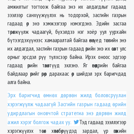
амжилтыг тогтоож байгаа энэ их алдагдлыг гадаад
зээлээр санхүүжүүлэх нь тодорхой, засгийн газрын
гадаад өр энэ хэмжээгээр нэмэгдэнэ. Эдийн засгаа
төрөлжүүлж чадаагүй, бүхэлдээ нэг хоёр уул уурхайн
бүтээгдэхүүнээс хамааралтай байгаа өнөө үед төсвийн энэ
их алдагдал, засгийн газрын гадаад өрийн энэ их өсөлт улс
орныг эрсдэл рүү түлхсээр байна. Ирэх оноос эдгээр
гадаад өрийн төлөлтүүд эхлэнэ. Яг өнөөдрийн байгаа
байдлаар өрийг өрөөр дарахаас өөр шийдэл эрх баригчдад
алга байна.
Эрх баригчид өмнөх дөрвөн жилд боловсруулан
хэрэгжүүлж чадаагүй Засгийн газрын гадаад өрийн
удирдлагын оновчтой стратегиа энэ дөрвөн жилд
ажил хэрэг болгож чадах уу.
Тэд гадаад зээллэгээр
хэрэгжүүлэх төсөл хөтөлбөрүүдэд зардал, үр өгөөжийн