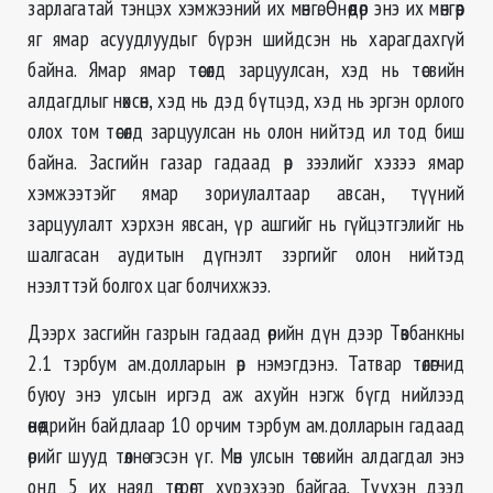
зарлагатай тэнцэх хэмжээний их мөнгө. Өнөөдөр энэ их мөнгөөр
яг ямар асуудлуудыг бүрэн шийдсэн нь харагдахгүй
байна. Ямар ямар төсөлд зарцуулсан, хэд нь төсвийн
алдагдлыг нөхсөн, хэд нь дэд бүтцэд, хэд нь эргэн орлого
олох том төсөлд зарцуулсан нь олон нийтэд ил тод биш
байна. Засгийн газар гадаад өр зээлийг хэзээ ямар
хэмжээтэйг ямар зориулалтаар авсан, түүний
зарцуулалт хэрхэн явсан, үр ашгийг нь гүйцэтгэлийг нь
шалгасан аудитын дүгнэлт зэргийг олон нийтэд
нээлттэй болгох цаг болчихжээ.
Дээрх засгийн газрын гадаад өрийн дүн дээр Төвбанкны
2.1 тэрбум ам.долларын өр нэмэгдэнэ. Татвар төлөгчид
буюу энэ улсын иргэд аж ахуйн нэгж бүгд нийлээд
өнөөдрийн байдлаар 10 орчим тэрбум ам.долларын гадаад
өрийг шууд төлнө гэсэн үг. Мөн улсын төсвийн алдагдал энэ
онд 5 их наяд төгрөгт хүрэхээр байгаа. Түүхэн дээд