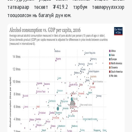
татвараар төсөвт ₮419.2 тэрбум төвлөрүүлэхээр
тооцоолсон нь багагүй дүн юм.