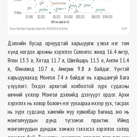
Дэлхийн бусад орнуудтай харьцуулж үзвэл нэг том
хүнд ногдох архины хэрэглээ Солонгос жилд 16.4 литр,
Япон 13.5 л, Хятад 11.7 л, Швейцарь 11.5 л, Англи 11.4
л, Финлянд 10.7 л, Америк 9.8 л байдаг. Үүнтэй
харьцуулахад Монгол 7.4 л байдаг нь харьцангуй бага
үзүүлэлт. Гэхдээ архитай холбоотой зүрх судасны
өвчний үхлээр Монгол дэлхийд дээгүүрт ордог. Архи
хэрэглэх нь ховор боловч нэг уухаараа ихээр уух, тасрах
нь зүрх судсанд хамгийн муу хувилбар бѳгѳѳд энэ нь
монголчуудын дунд түгээмэл практик. Иймд
монголчуудын дундаж хэмжээ гэхээсээ хэрэглэх соёлд