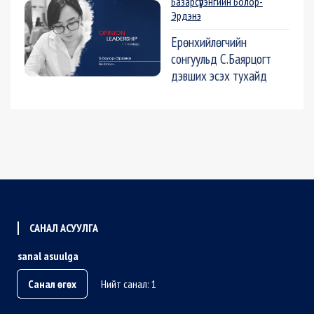
Базарсүрэнгийн Болор-
Эрдэнэ
Ерөнхийлөгчийн
сонгуульд С.Баярцогт
дэвших эсэх тухайд
САНАЛ АСУУЛГА
sanal asuulga
Санал өгөх
Нийт санал: 1