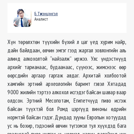
Б.Түмэнцэнгэл
Аналист
Хүн тѳрѳлхтѳн түүхийн бүхий л цаг үед хурим найр,
дайн байлдаан, ѳвчин эмгэг гээд жаргал зовлонгийн аль
алинд алкохолтой “найзалж” иржээ. Улс үндэстнүүд
архийг тарианаас, будаанаас, сүүнээс, жимснээс ѳѳр
ѳѳрсдийн аргаар гаргаж авдаг. Архитай холбоотой
хамгийн эртний археологийн баримт гэвэл Хятадад
9000 жилийн тэртээ алкохол исгэдэг байсан шавар ваар
олдсон. Эртний Месопотам, Египетчүүд пиво исгэж
байсан түүхтэй бол Ромд цэргүүд виноны ѳдрийн
нормтэй байсан гэдэг. Дундад зууны Европын хотуудад
ус нь бохир, гэдэсний ѳвчин түгээмэл тул хүүхдэд бага
градустай пиво уулгах нь нормал, харин далайчид уух