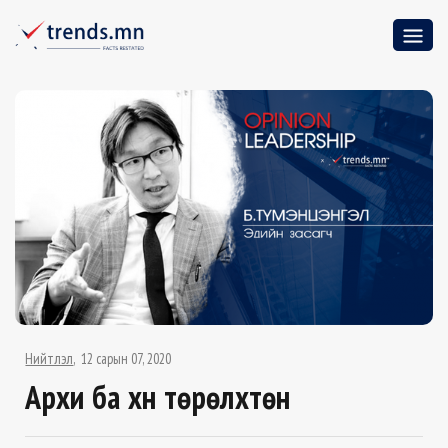
Нийтлэл
12 сарын 07, 2020
Архи ба хүн тѳрѳлхтѳн