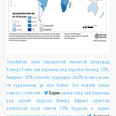
Тухайлбал, архи харьцангуй чѳлѳѳтэй орнуудад
Ковид19-ийн хѳл хорионы үед хэрэглээ Англид 30%,
Америкт 50% (онлайн худалдаа 260% ѳссѳн) ѳссѳн
гм судалгааны үр дүн байна. Энэ мэдээж санаа
зовоох статистик.
Харин
нѳгѳѳ талд хѳл хорионы
үед архийг хорьсон Ѳмнѳд Африкт архитай
холбоотой осол гэмтэл 70% буурсан ч, хорио
Энэтхэгт