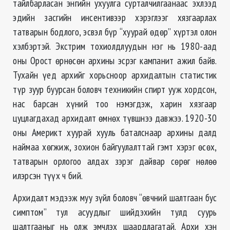
тайлбарласан энгийн ухуулга сурталчилгаанаас эхлээд
эдийн засгийн инсентивээр хэрэглээг хязгаарлах
татварын бодлого, эсвэл бүр “хуурай ѳдѳр” хүртэл олон
хэлбэртэй. Экстрим тохиолдлуудын нэг нь 1980-аад
оны Орост ѳрнѳсѳн архины эсрэг кампанит ажил байв.
Тухайн үед архийг хорьсноор архидалтын статистик
түр зуур буурсан боловч техникийн спирт ууж хордсон,
нас барсан хүний тоо нэмэгдэж, харин хязгаар
цуцлагдахад архидалт ѳмнѳх түвшнээ давжээ. 1920-30
оны Америкт хуурай хууль баталснаар архины далд
наймаа хѳгжиж, зохион байгуулалттай гэмт хэрэг ѳсѳх,
татварын орлогоо алдах зэрэг дайвар сѳрѳг нѳлѳѳ
илэрсэн түүх ч бий.
Архидалт мэдээж муу зүйл боловч “ѳвчний шалтгаан бус
симптом” тул асуудлыг шийдэхийн тулд суурь
шалтгааныг нь олж эмчлэх шаардлагатай. Архи хэн