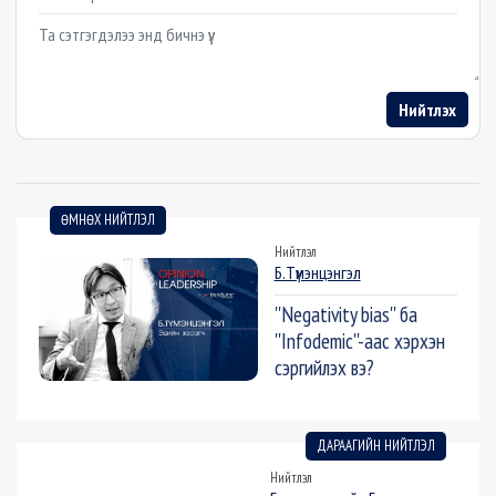
Example textarea
Нийтлэх
ӨМНӨХ НИЙТЛЭЛ
Нийтлэл
Б.Түмэнцэнгэл
''Negativity bias'' ба
''Infodemic''-аас хэрхэн
сэргийлэх вэ?
ДАРААГИЙН НИЙТЛЭЛ
Нийтлэл