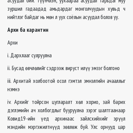
асуудал бий. Түүнчлэн, уухаараа асуудал тарьдаг муу
зуршил гадаадад амьдардаг монголчуудын хувьд ч
нийтлэг байдаг нь мѳн л уух соёлын асуудал болов уу.
Архи ба карантин
Архи
i. Дархлааг сулруулна
ii. Бусад ѳвчлѳлийг сэдрээж вируст илүү эмзэг болгоно
iii. Архитай холбоотой осол гэмтэл эмнэлгийн ачааллыг
нэмнэ
iv. Архийг тойрсон цугларалт хѳл хорио, зай барих
дэглэмийн ач холбогдлыг бууруулна зэрэг шалтгаанаар
Ковид19-ийн үед архинаас зайлсхийхийг эрүүл
мэндийн мэргэжилтнүүд зѳвлѳж буй. Улс орнууд цар