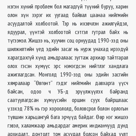
нэгэн хүний проблем бол магадгүй түүний буруу, харин
олон хүн зэрэг их уугаад байвал цаанаа нийгмийн
асуудалтой холбоотой. Тэр нь ихэвчлэн ажилгүйдэл,
ядуурал, үүнтэй холбоотой сэтгэл гутрал байх нь
түгээмэл. Жишээ нь, хуучин соц орнуудад 1990-ээд оны
шилжилтийн үед эдийн засаг нь нурж унахад ирээдүй
харагдахгүй хүнд амьдралаас зугтаж архиар тайтгарал
олох гэсэн хүмүүс эрс нэмэгдсэн нийтлэг хандлага
ажиглагдсан. Монголд 1990-ээд оны эдийн засгийн
хямралаар “Ѳвгѳнт” гэдэг нийгмийн давхарга үүсч
байсан, одоо ч УБ-д эрүүлжүүлэх байранд
саатуулагдсан хүмүүсийн оршин суух байршлаас
үзэхэд 78% нь гэр хороололд, боловсрол болон орлогын
түвшин харьцангуй бага эрчүүд байдаг. Ѳѳр нэг жишээ
гэвэл, халамжаар амьдардаг америк индианчууд дунд
архидалт, донтолт том асуудал болсон байхад уулт