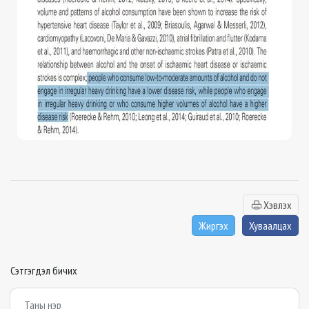
Хэвлэх
Жиргэх
Хуваалцах
Сэтгэгдэл бичих