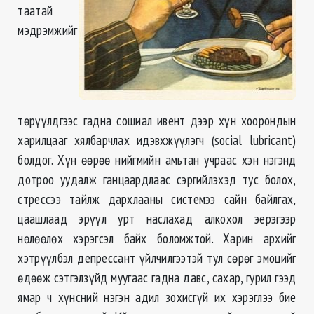
таатай
мэдрэмжийг
тѳрүүлдгээс гадна сошиал ивент дээр хүн хоорондын
харилцааг хялбарчлах идэвхжүүлэгч (social lubricant)
болдог. Хүн ѳѳрѳѳ нийгмийн амьтан учраас хэн нэгэнд
дотроо уудалж ганцаардлаас сэргийлэхэд тус болох,
стрессээ тайлж дархлааны системээ сайн байлгах,
цаашлаад эрүүл урт наслахад алкохол эерэгээр
нѳлѳѳлѳх хэрэгсэл байх боломжтой. Харин архийг
хэтрүүлбэл депрессант үйлчилгээтэй тул сѳрѳг эмоцийг
ѳдѳѳж сэтгэлзүйд муугаас гадна давс, сахар, гурил гээд
ямар ч хүнсний нэгэн адил зохисгүй их хэрэглээ бие