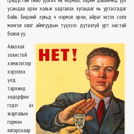
усандаа архи хольж хадгалах хугацааг нь уртасгадаг
байв. Бидний хувьд ч нэрмэл архи, айраг исгэх соёл
монгол овог аймгуудын түүхээс дутахгүй урт настай
болов уу.
Алкохол
зохистой
хэмжээгээр
хэрэглэх
үед
тархинд
эндорфин
гэдэг аз
жаргалын
гормон
ялгарснаар