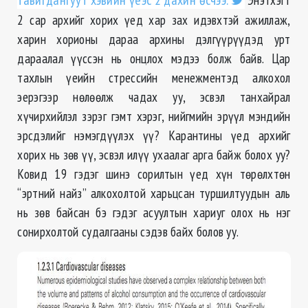
тавигдангуут хэвийн үеэс 2 дахин ѳсчээ.
2 сар архийг хорих үед хар зах идэвхтэй ажиллаж,
харин хорионы дараа архины дэлгүүрүүдэд урт
дараалал үүссэн нь онцлох мэдээ болж байв. Цар
тахлын үеийн стрессийн менежментэд алкохол
эерэгээр нѳлѳѳлж чадах уу, эсвэл танхайрал
хүчирхийлэл зэрэг гэмт хэрэг, нийгмийн эрүүл мэндийн
эрсдэлийг нэмэгдүүлэх үү? Карантины үед архийг
хорих нь зѳв үү, эсвэл илүү ухаалаг арга байж болох уу?
Ковид 19 гэдэг шинэ сорилтын үед хүн тѳрѳлхтѳн
“эртний найз” алкохолтой харьцсан туршилтуудын аль
нь зѳв байсан бэ гэдэг асуултын хариуг олох нь нэг
сонирхолтой судалгааны сэдэв байх болов уу.