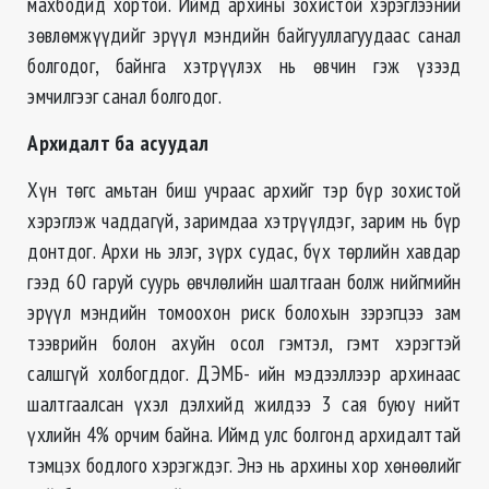
махбодид хортой. Иймд архины зохистой хэрэглээний
зѳвлѳмжүүдийг эрүүл мэндийн байгууллагуудаас санал
болгодог, байнга хэтрүүлэх нь ѳвчин гэж үзээд
эмчилгээг санал болгодог.
Архидалт ба асуудал
Хүн тѳгс амьтан биш учраас архийг тэр бүр зохистой
хэрэглэж чаддагүй, заримдаа хэтрүүлдэг, зарим нь бүр
донтдог. Архи нь элэг, зүрх судас, бүх тѳрлийн хавдар
гээд 60 гаруй суурь ѳвчлѳлийн шалтгаан болж нийгмийн
эрүүл мэндийн томоохон риск болохын зэрэгцээ зам
тээврийн болон ахуйн осол гэмтэл, гэмт хэрэгтэй
салшгүй холбогддог. ДЭМБ- ийн мэдээллээр архинаас
шалтгаалсан үхэл дэлхийд жилдээ 3 сая буюу нийт
үхлийн 4% орчим байна. Иймд улс болгонд архидалттай
тэмцэх бодлого хэрэгждэг. Энэ нь архины хор хѳнѳѳлийг