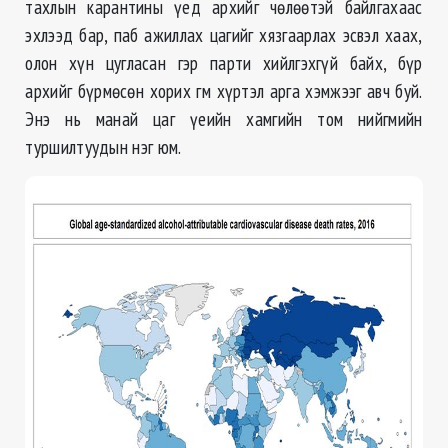
тахлын карантины үед архийг чѳлѳѳтэй байлгахаас
эхлээд бар, паб ажиллах цагийг хязгаарлах эсвэл хаах,
олон хүн цугласан гэр парти хийлгэхгүй байх, бүр
архийг бүрмѳсѳн хорих гм хүртэл арга хэмжээг авч буй.
Энэ нь манай цаг үеийн хамгийн том нийгмийн
туршилтуудын нэг юм.