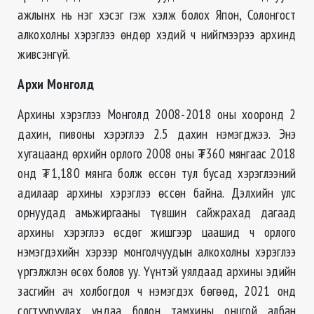
ажлынх нь нэг хэсэг гэж хэлж болох Япон, Солонгост
алкохолны хэрэглээ ѳндѳр хэдий ч нийгмээрээ архинд
живсэнгүй.
Архи Монголд
Архины хэрэглээ Монголд 2008-2018 оны хооронд 2
дахин, пивоны хэрэглээ 2.5 дахин нэмэгджээ. Энэ
хугацаанд ѳрхийн орлого 2008 оны ₮360 мянгаас 2018
онд ₮1,180 мянга болж өссөн тул бусад хэрэглээний
адилаар архины хэрэглээ ѳссѳн байна. Дэлхийн улс
орнуудад амьжиргааны түвшин сайжрахад дагаад
архины хэрэглээ өсдөг жишгээр цаашид ч орлого
нэмэгдэхийн хэрээр монголчуудын алкохолны хэрэглээ
үргэлжлэн ѳсѳх болов уу. Үүнтэй уялдаад архины эдийн
засгийн ач холбогдол ч нэмэгдэх бѳгѳѳд, 2021 онд
согтууруулах ундаа болон тамхины онцгой албан