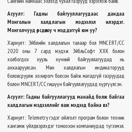
Сангийн Яамнаас эхлээд чухал газрууд хэрэглэж байв.
Асуулт: Гадны байгууллагуудаас дандаа
Монголын халдлагын мэдээлэл илэрдэг.
Монголчууд өөрсдөө юу ч мэддэггүй юм уу?
Хариулт: Эйблийн халдлагын талаар бол MNCERT/CC
2020 оны 7 сард мэдэж ЭйбльСофт ХХК болон
холбогдох хууль хүчний байгууллагуудад нь
анхааруулсан. Мөн халдлагын индикаторууд
боловсруулж хохирогч болсон байж магадгүй газруудад
болон MNCERT/CC гишүүн байгууллагуудад хүргүүлсэн.
Асуулт: Гадны байгууллагууд манайд болж байгаа
халдлагын мэдээллийг яаж мэдээд байна вэ?
Хариулт: Telemetry гэдэг ойлголт програм болон техник
хангамж үйлдвэрлэдэг томоохон компаниудад түгээмэл.