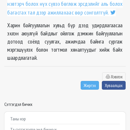
нэвтэрч болох нүх сүвээ бөглөж эрсдэлийг аль болох
багасгах тал дээр ажиллахаас өөр сонголтгүй.
Харин байгууллагын хувьд бүр дээд удирдлагаасаа
эхлэн аюулгүй байдлыг ойлгож дэмжин байгууллагын
дотоод соёлд суулгах, ажилчдаа байнга сургаж
мэргэшүүлэх болон тогтмол хяналтуудыг хийж байх
шаардлагатай.
Хэвлэх
Жиргэх
Хуваалцах
Сэтгэгдэл бичих
Example textarea