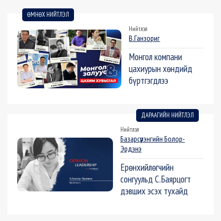
ӨМНӨХ НИЙТЛЭЛ
Нийтлэл
В.Ганзориг
Монгол компани
цахиурын хөндийд
бүртгэгдлээ
ДАРААГИЙН НИЙТЛЭЛ
Нийтлэл
Базарсүрэнгийн Болор-
Эрдэнэ
Ерөнхийлөгчийн
сонгуульд С.Баярцогт
дэвших эсэх тухайд