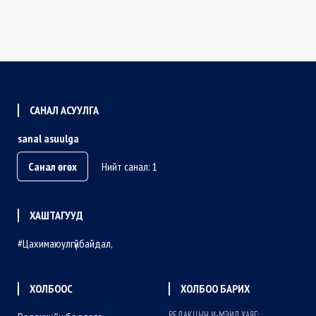
САНАЛ АСУУЛГА
sanal asuulga
Санал өгөх
Нийт санал: 1
ХАШТАГУУД
Цахимаюулгүйбайдал
ХОЛБООС
ХОЛБОО БАРИХ
РЕДАКЦЫН И-МЭИЛ ХАЯГ: