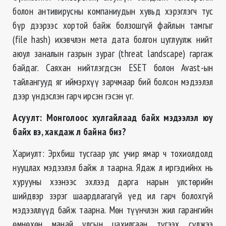
болон антивирусны компаниудын хувьд хэрэглэгч тус
бүр дээрээс хортой байж болзошгүй файлын тамгыг
(file hash) ихэвчлэн мета дата болгон цуглуулж нийт
аюул заналын газрын зураг (threat landscape) гаргаж
байдаг. Саяхан нийтлэгдсэн ESET болон Avast-ын
тайлангууд яг иймэрхүү зарчмаар бий болсон мэдээлэл
дээр үндэслэн гарч ирсэн гэсэн үг.
Асуулт: Монголоос хулгайлаад байх мэдээлэл юу
байх вэ, хакдаж л байна биз?
Хариулт: Эрхбиш тусгаар улс учир ямар ч тохиолдолд
нууцлах мэдээлэл байж л таарна. Ядаж л иргэдийнх нь
хурууны хээнээс эхлээд дарга нарын улстөрийн
шийдвэр зэрэг шаардлагагүй үед ил гарч болохгүй
мэдээллүүд байж таарна. Мөн түүнчлэн жил гарангийн
өмнөхөн манай улсын цахилгаан түгээх сүлжээ