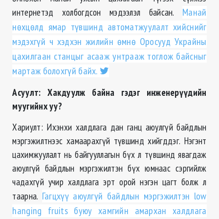
интернетэд холбогдсон мэдээлэл байсан.
Манай
нөхцөлд ямар түвшинд автоматжуулалт хийснийг
мэдэхгүй ч хэдхэн жилийн өмнө Оросууд Украйны
цахилгаан станцыг асааж унтрааж тоглож байсныг
мартаж болохгүй байх.
Асуулт: Хакдуулж байна гэдэг инженерүүдийн
муугийнх уу?
Хариулт: Ихэнхи халдлага дан ганц аюулгүй байдлын
мэргэжилтнээс хамаарахгүй түвшинд хийгддэг. Нэгэнт
цахимжуулалт нь байгууллагын бүх л түвшинд явагдаж
аюулгүй байдлын мэргэжилтэн бүх юмнаас сэргийлж
чадахгүй учир халдлага эрт орой нэгэн цагт болж л
таарна.
Гагцхүү аюулгүй байдлын мэргэжилтэн low
hanging fruits буюу хамгийн амархан халдлага