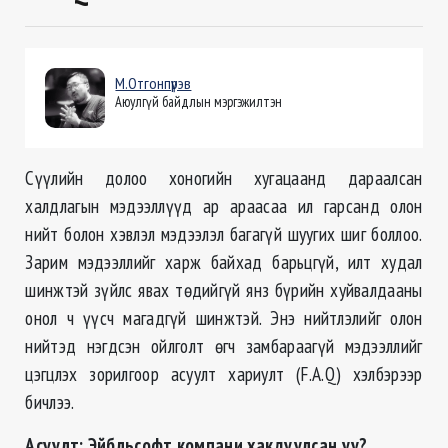
М.Отгонпүрэв
Аюулгүй байдлын мэргэжилтэн
Сүүлийн долоо хоногийн хугацаанд дараалсан
халдлагын мэдээллүүд ар араасаа ил гарсанд олон
нийт болон хэвлэл мэдээлэл багагүй шуугих шиг боллоо.
Зарим мэдээллийг харж байхад барьцгүй, илт худал
шинжтэй зүйлс явах төдийгүй янз бүрийн хуйвалдааны
онол ч үүсч магадгүй шинжтэй. Энэ нийтлэлийг олон
нийтэд нэгдсэн ойлголт өгч замбараагүй мэдээллийг
цэгцлэх зорилгоор асуулт хариулт (F.A.Q) хэлбэрээр
бичлээ.
Асуулт: Эйбльсофт компани хакдуулсан уу?