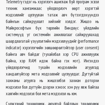
Telemetry гэдэг нь хэрэглэгч ашиглаж буй програм эсвэл
техник хангамжаас үйлдвэрлэгч өөрт хэрэгтэй
мэдээллийг цуглуулан татаж авч бүтээгдэхүүндээ
байнгын сайжруулалт хийхийг хэлдэг. Жишээ нь
Майкрософтын бүх төрлийн Виндөүс үйлдлийн
системүүд уг системийн ажиллагааг сайжруулахад
шаардлагатай үзүүлэлтийн мэдээллүүдийг (performance
indicator) хэрэглэгчийн зөвшөөрөлтэйгээр (user consent)
байнга авч байдаг (тухайлбал хэр CPU ажиллуулж
байна, хэр RAM идэж байна гэх мэт). Ингэхдээ
үйлдвэрлэгчид тухайн мэдээллийн агуулгад
хандалгүйгээр мета мэдээллийг цуглуулдаг. Дугтуйтай
захианы агуулга нь жишээлбэл захиан доторхи
мэдээлэл бол дугтуйн дээрхи хэнээс хэн рүү явж байгаа
хаягийн мэдээлэл бол мета мэдээлэл нь юм.
Сүлжээний төхөөрөмж, аюулгүй байдлын төхөөрөмж