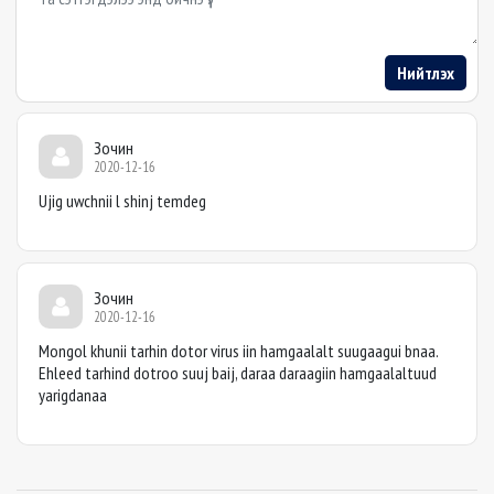
Нийтлэх
Зочин
2020-12-16
Ujig uwchnii l shinj temdeg
Зочин
2020-12-16
Mongol khunii tarhin dotor virus iin hamgaalalt suugaagui bnaa.
Ehleed tarhind dotroo suuj baij, daraa daraagiin hamgaalaltuud
yarigdanaa