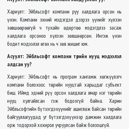
Хариулт: Эйбльсофт компани руу халдлага орсон нь
үнэн. Компани эхний мэдэгдэл дээрээ үүнийг хүлээн
зөвшөөрөөгүй ч тухайн өдөртөө мэдэгдлээ засаж
халдлага орсоноо хүлээн зөвшөөрсөн. Ингэж үнэн
бодит мэдээлэл өгөх нь ч зөв жишиг юм.
Асуулт
:
Эйбльсофт компани төрийн нууц мэдээлэл
алдсан уу?
Хариулт: Эйбльсофт нь програм хангамж хөгжүүлэгч
компани болохоос төрийн нууцтай харьцдаг субъект
биш. Иймд эдний рүү орсон халдлага ямар нэг төрийн
нууц хулгайлсан гэж бодохгүй байна. Харин
Эйбльсофтийн бүтээгдэхүүнийг ашиглаж байсан төрийн
байгууллагуудад уг бүтээгдэхүүнээр дамжин халдлага
орж тодорхой хохирол учруулсан байж болзошгүй.