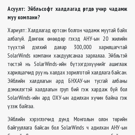
Асуулт: Эйбльсофт халдлагад өртдөг учир чадамж
муу компани?
Хариулт: Халдлагад өртсөн болгон чадамж муутай байх
албагүй. Дөнгөж өнөөдөр гэхэд АНУ-ын 20 жилийн
түүхтэй дэлхий даяар 300,000 харилцагчтай
SolarWinds компани хакдуулсанаа зарлалаа. Эйбльтэй
төстэй нь SolarWinds-ийн бүтээгдэхүүнийг ашиглаж
харилцагчид руу нь халдах зорилготой халдлага байсан.
Эйблийн халдлагын ард БНХАУ-ын тусгай албаны
дэмжлэгтэй халдлагын груп бий гэж хардаж буй бол
SolarWinds-ийн ард ОХУ-ын адилхан хүчин байна гэж
үзэж байгаа.
Эйблийн хэрэглэгчид дунд Монголын олон төрийн
байгууллага байсан бол SolarWinds ч адилхан АНУ-ын