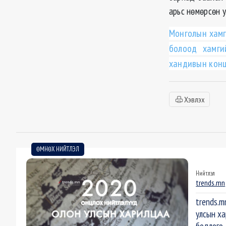
арьс нөмөрсөн 
Монголын хамг
болоод хамги
хандивын конц
Хэвлэх
ӨМНӨХ НИЙТЛЭЛ
Нийтлэл
trends.mn
trends.m
улсын ха
бодлого