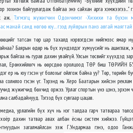
ртыг хөтөлж байгаа Отгонбат(ewww) "-Бүхнийг хүүхдийн төл
р зохион байгуулагдаж байгаа энэ сайхан арга хэмжээгээ..." г
ах аж.
Тэгмэгц жүжигчин Одончимэг -Хихихи та бүхэн м
с манай санд нөгөө юу... гээд луйврын панз авгай маягтай
өөцийг татсан төр цар тахалд нэрвэгдсэн нийгмээс ямар н
айнаа? Баярын өдөр нь бүх хүндэлдэг хүмүүсийг нь ашиглаж, 
рьж байгаа нь гурав дахин увайгүй. Улсын төсвийг хүүхдэд за
аглал, Ерөнхийлөгч нь өөрсдөө оролцоод ТӨР биш ТӨРИЙН Б
дэг ер нь юу гэсэн үг болохыг ойлгож байна уу? Төр, төрийн б
аа солилоо гэсэн үг. Тэрэнд нь Херо Баатарын хийсэн реклам
уучид жүжигчид бөхчид оржээ. Урлаг спортын үнэ цэнэ, эрхэм 
лиа салбадайнууд. Тэгээд бүх сувгаар цацав.
 медиа, урлагийн бүх хүч нь нэг талдаа гарч татвараа төлс
 хоёр дахин татвар авах албан ёсны систем хийжээ. Гүйцэт
нтнуудын загалмайлсан ээж Г.Ундармаа гэнэ, одоо Ганж