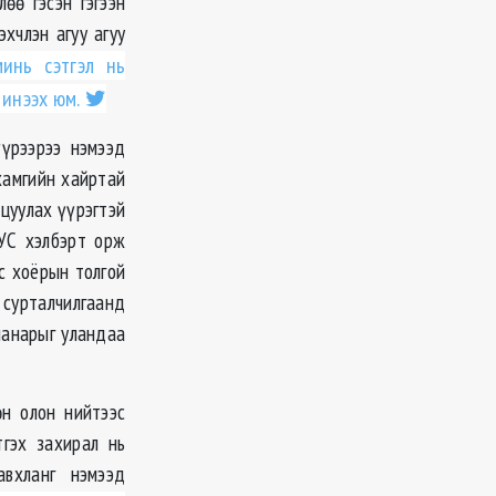
өө гэсэн гэгээн
эхчлэн агуу агуу
инь сэтгэл нь
 инээх юм.
үүрээрээ нэмээд
хамгийн хайртай
рцуулах үүрэгтэй
УС хэлбэрт орж
ус хоёрын толгой
 сурталчилгаанд
чанарыг уландаа
өн олон нийтээс
гэх захирал нь
авхланг нэмээд