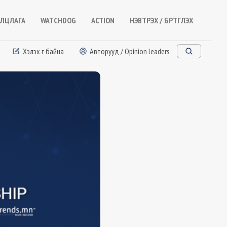
ЛЦЛАГА
WATCHDOG
ACTION
НЭВТРЭХ / БҮРТГҮҮЛЭХ
Хэлэх үг байна
Авторууд / Opinion leaders