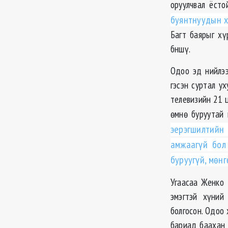
оруулчвал ёсто
буянтнуудын х
Багт баярыг хү
бншү.
Одоо эд нийлээ
гэсэн суртал у
телевизийн 21 ц
өмнө буруутай
эерэгшилтийн
амжаагүй бол
буруугүй, мөнг
Угаасаа Женко 
эмэгтэй хүний
болгосон. Одоо
бариад баахан 