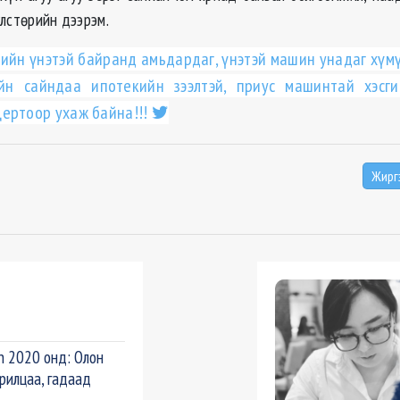
улстөрийн дээрэм.
ийн үнэтэй байранд амьдардаг, үнэтэй машин унадаг хүмүү
йн сайндаа ипотекийн зээлтэй, приус машинтай хэсги
ертоор ухаж байна!!!
Жирг
n 2020 онд: Олон
рилцаа, гадаад