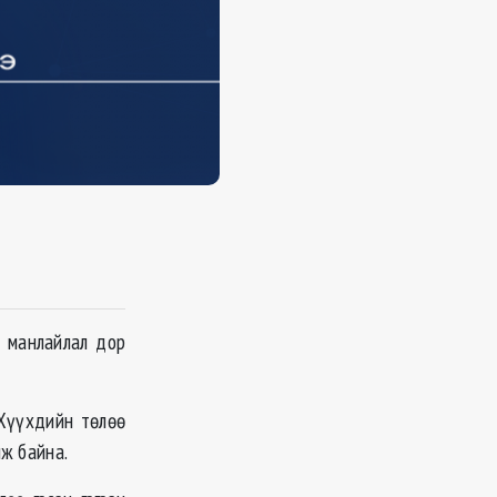
н манлайлал дор
"Хүүхдийн төлөө
лж байна.