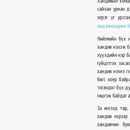
Хандивын конце
сайхан уриан до
эерэг үг урсг
хөдлөхөөрөө ба
Нийгмийн бүх н
хандив нэхэж б
хүүхдийн нэр ба
гүйцэтгэх зас
хандив нэхнэ гэ
бөгс хоёр байр
тоглодог бүх д
гишгэж байдаг а
За ингээд төр,
хандив нэрээр
хандивчин буя