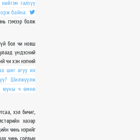
нийгэм галзуу
 орж байна.
инь гэмээр болж
гүй бол чи новш
уулаад үндэсний
ий чи хэн нэгний
аа шиг агуу их
 үү? Шилжүүлж
ө юуны ч өмнө
саа, хэл бичиг,
лстөрийн хөзөр
ийн чинь нэрийг
дах чинь соёлын