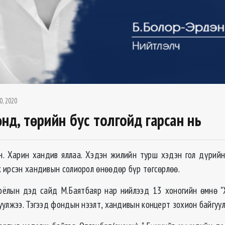
0, 2020
нд, төрийн бус толгойд гарсан нь
н. Харин хандив яллаа. Хэдэн жилийн турш хэдэн гол дүрий
 ирсэн хандивын солиорол өнөөдөр бүр төгсөрлөө.
оёлын дэд сайд М.Баятбаяр нар нийлээд 13 хоногийн өмнө 
уулжээ. Тэгээд фондын нээлт, хандивын концерт зохион байгуу