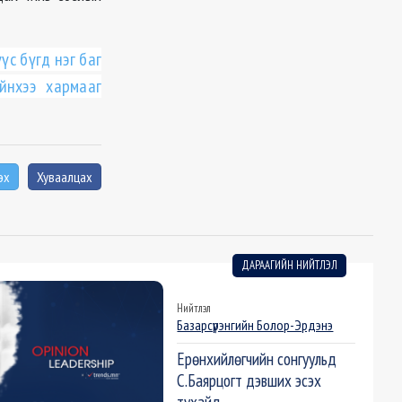
с бүгд нэг баг
йнхээ хармааг
эх
Хуваалцах
ДАРААГИЙН НИЙТЛЭЛ
Нийтлэл
Базарсүрэнгийн Болор-Эрдэнэ
Ерөнхийлөгчийн сонгуульд
С.Баярцогт дэвших эсэх
тухайд