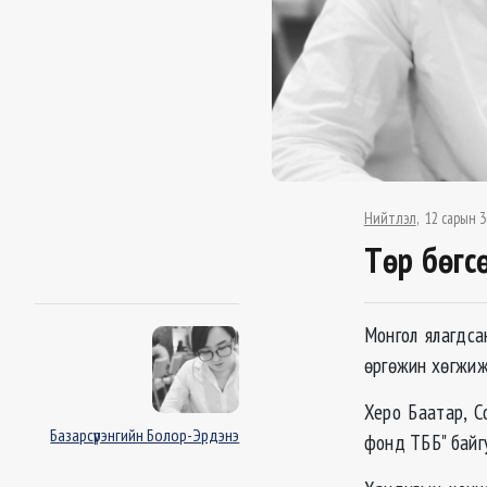
Нийтлэл
12 сарын 3
Төр бөгсө
Монгол ялагдса
өргөжин хөгжиж
Херо Баатар, С
Базарсүрэнгийн Болор-Эрдэнэ
фонд ТББ" байг