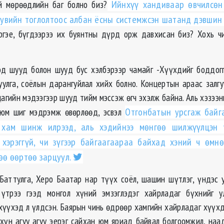
й мөрөөдлийн баг болно биз?
Ийнхүү хандиваар өвчилсөн 
увийн тоглолтоос албан ёсны системжсэн шатанд дэвшин
ргэе, бүгдээрээ их буянтны дүрд орж давхисан биз? Хохь ч
д шууд болон шууд бус хэлбэрээр чамайг -Хүүхдийг боддог
хуулга, соёлын дарангуйлал хийх болно. Концертын араас залг
агийн мэдээгээр шууд тийм мэссэж өгч эхэлж байна. Аль хэзээн
 юм шиг мэдрэмж өвөрлөөд, эсвэл
Отгонбатын урсгаж байг
 хам шинж илрээд, аль хэдийнээ мөнгөө шилжүүлцэн
 хэрэггүй, чи зүгээр байгаагаараа байхад хэний ч өмн
өө өөртөө зарцуул.
Баттулга, Херо Баатар нар түүх соёл, шашин шүтлэг, үндэс уг
 үтрээ гээд монгол хүний эмзэглэдэг хайрладаг бүхнийг у
 хүүхэд л үлдсэн. Баярын чинь өдрөөр хамгийн хайрладаг хүүхд
хүн агуу агуу эерэг сайхан юм яриад байвал болгоомжил, наа