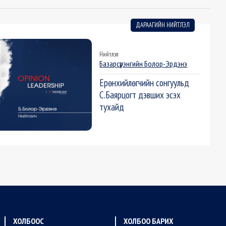
ДАРААГИЙН НИЙТЛЭЛ
Нийтлэл
Базарсүрэнгийн Болор-Эрдэнэ
Ерөнхийлөгчийн сонгуульд
С.Баярцогт дэвших эсэх
тухайд
ХОЛБООС
ХОЛБОО БАРИХ