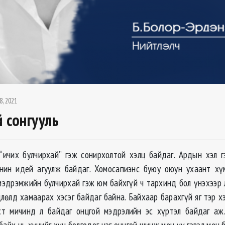
8, 2021
й сонгууль
“ичих булчирхай” гэж сонирхолтой хэлц байдаг. Ардын хэл г
нин идей агуулж байдаг. Хомосапиэнс буюу оюун ухаант хү
мэдрэмжийн булчирхай гэж юм байхгүй ч тархинд бол үнэхээр л
длөлд хамаарах хэсэг байдаг байна. Байхаар барахгүй яг тэр х
т мичинд л байдаг онцгой мэдрэлийн эс хүртэл байдаг аж.
байх нь хүнийг хүн болгодог нэг онцгой шинж мөн үү гэвэл мөн б