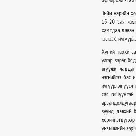
Тийм нарийн хө
15-20 сая жил
хамтдаа даван т
гэсгээх, ичгүүрл
Хүний тархи са
үлгэр зэрэг бо
өгүүлж чаддаг
нэгнийгээ бас 
ичгүүрлэл үүсч 
сая гишүүнтэй
арвандолдугаар
зуунд дэлхий 
хориннэгдүгээ
үнэмшлийн зөрчл