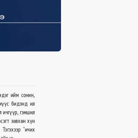
эдэг ийм сонин,
мүүс бидэнд ил
 ичгүүр, гэмшил
эсэгт зөвхөн хүн
 Тэгэхээр “ичих
айх нь.