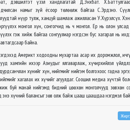
рат, дэвшилтэт үзэл хандлагатай Д.Энхбат. Х.Баттулга
рдчилсан намыг зүй ёсоор төлөөлж байгаа С.Эрдэнэ. Сүү
луудтай нүүр тулж, ханцуй шамлаж ажилласан У.Хүрэлсүх. Хэн 
эргүүлэх монгол хүн, сонгогчид нь ч монгол. Ер нь олон улсад
үүлэх гэж хийж байгаа сонгуулиар нэгдсэн бус хагарал нь ихд
давтагдсаар байна.
эгдэхэд Америкт ходоодны мухартаа асар их доромжлол, ич
ууд хамгийн ихээр Азиудыг ялгаварлаж, хүчирхийлэл үйлдлэ
дурдсанчлан хүнийг хүн, нийгмийг нийгэм болгохоос гадна эрг
нийгмийг хагалах их хүчийг агуулдаг. Соошил медиа хүчтэй бо
жиж буй манай нийгэмд бидний цөөхөн монголчууд зөвхөн с
д энэ хүчний балансыг зөв олж байж цааш цаашдаа нэгдмэл бай
Жирг