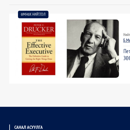
ӨМНӨХ НИЙТЛЭЛ
Нийт
Б.М
Пет
ЗӨВ
САНАЛ АСУУЛГА