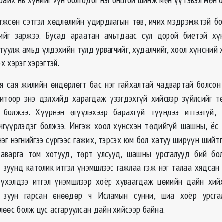
гжсөн сэтгэл хөдлөлийн удирдлагын төв, ичих мэдрэмжтэй б
ийг заржээ. Бусад араатан амьтдаас сул дорой биетэй хү
уулж амьд үлдэхийн тулд урвагчийг, худалчийг, хоол хүнсний 
эх хэрэг хэрэгтэй.
я сая жилийн өндөрлөгт бас нэг гайхалтай чадвартай болсон 
дитоор энэ дэлхийд харагдаж үзэгдэхгүй хийсвэр зүйлсийг т
 болжээ. Хүүрнэн өгүүлэхээр барахгүй түүндээ итгээгүй, 
ичгүүрлэдэг болжээ. Ингэж хоол хүнсхэн төдийгүй шашны, ёс 
нэг нэгнийгээ сүргээс гажих, тэрсэх юм бол хатуу ширүүн шийт
 аварга том хотууд, төрт улсууд, шашны урсгалууд бий бол
 зуунд католик итгэл үнэмшлээс гажлаа гэж нэг талаа хядсан 
бүхэлдээ итгэл үнэмшлээр хоёр хуваагдаж цөмийн дайн хий
р зуун гарсан өнөөдөр ч Исламын сунни, шиа хоёр урсг
өөс болж цус асгаруулсан дайн хийсээр байна.