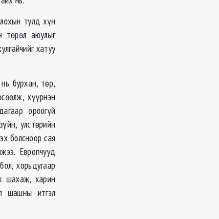
олохын тулд хүн
н төрөл аюулыг
хулгайчийг хатуу
нь бурхан, төр,
өсөөлж, хүүрнэн
дагаар ороогүй
зүйн, улстөрийн
гэх болсноор сая
жээ. Европчууд
бол, хорьдугаар
х шахаж, харин
ал шашны итгэл