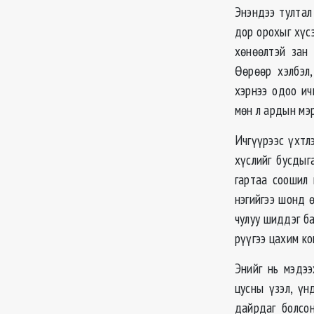
Энэндээ тултал
дор орохыг хүсэ
хөнөөлтэй зан 
Өөрөөр хэлбэл
хэрнээ одоо ич
мөн л ардын мэр
Ичгүүрээс үхтлэ
хүслийг бусдыг
гартаа соошил 
нэгийгээ шонд 
чулуу шиддэг б
рүүгээ цахим ко
Энийг нь мэдэ
цусны үзэл, үн
дайрдаг болсон