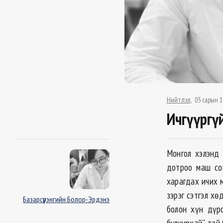
Нийтлэл
05 сарын 1
Ичгүүргү
Монгол хэлэнд 
дотроо маш со
харагдах ичих 
зэрэг сэтгэл хө
Базарсүрэнгийн Болор-Эрдэнэ
болон хүн дүрс
булчирхай”-тай 