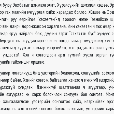
эл буюу Энхбатыг дэмжвэл элит, Хүрэлсүхийг дэмжвэл хөдөө, Э
ор гэх маягийн ичгүүрлэл хийж харагдах боллоо. Жишээ нь Эр
нгогч руу өөрийгөө “сэхээтэн”-д тооцогч нэгэн “эзнийхээ 
эхчлэн дайрч доромжилсон харагдана. Ийм сэхээтэн ч гэж ямар 
лиар яруу найрагч, бөх, дуучин зэрэг “сэхээтэн бус” хүмүүс 
бүрддэг нь асуудал мөн боловч нөгөө талаар нүүдэлчид хүсэл
аментад суулгах замаар илэрхийлж, хэт радикал орчин үеж
х үндэстэй. Хэн ч сонгогдсон ард түмний хүсэл зоргыг ту
уулийн гайхамшиг оршино.
уулиар монголчууд бид улстөрийн боловсрол, сонгуулийн соёлоо
маар байна. Хэнийг сонгож байгаагаа хэнээс ч ичихгүй илэрхи
үүрлэхгүй хүндлэх. Дэмжихгүй шалтгаанаа ч агуулгаар, уч
ийн язгуураас нь харж болохчлон сонгууль бол сонголт. Мон
 хамгаалагдсан улстөрийн сонголтоо хийх, илэрхийлэх эрх
алинд нь хэн нэгний сонголт болох шалтгаан, улстөрийн хар