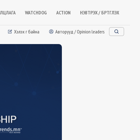
ЛЦЛАГА
WATCHDOG
ACTION
НЭВТРЭХ / БҮРТГҮҮЛЭХ
Хэлэх үг байна
Авторууд / Opinion leaders