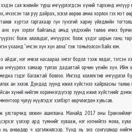
 хэдэн сая жилийн турш ичгүүрлэгдсэн хүний тархинд ичгүүр 
х, ичээсэн тал руу дайрах, эсвэл өөрөө амиа хорлох гэх мэт ө
төлөв хүртэл гаргахаар гүн гүнзгий хариу үйлдлийн тогтол
, анх хүн зэрлэг байгальд амьд үлдэхийн төлөө ичих булчи
гүүрээс болж алалцдаг, ичгүүрээс болж үхдэг цорын ганц төр
гэн ухаанд “ичсэн хүн хүн ална” гэж томьёолсон байх юм.
э айдаг, нэг ичвэл насаараа эмгэг бодол тээж явдаг, тэгсэн 
аа ичгүүрлэх замаар тулгах дадалтай орчин үеийн хүн. Ийм 
медиа гэдэг багажтай боллоо. Ингээд коллектив ичгүүрлэл бу
өлгөх ан эхлэв. Дундад зуунд ижил хүйстнээ хайрласны төлөө 
айсан хүний нийгэм хориннэгдүгээр зуунд ижил хүйстнийг дэмжэ
мментоор чулуу нүүлгэдэг хэлбэрт өөрчлөгдөн хувьсав.
эж улстөрчид овжин ашиглана. Манайд 2017 оны Ерөнхийлөгч
дсэрхэг үзлээр ард түмнийг хувааж, нэг нэгнийгээ мояа, хуяа
 нь өнөөдөр ч үргэлжилсээр. Үүнд нь энэ сонгуулиар нийг