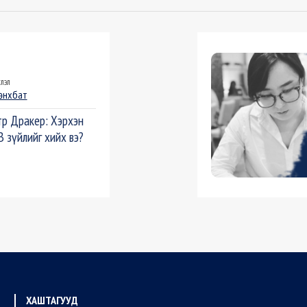
лэл
өнхбат
р Дракер: Хэрхэн
 зүйлийг хийх вэ?
ХАШТАГУУД