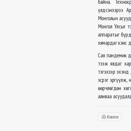
байна. Технок
үлдсэнээрээ А
Монголын асууд
Монгол Улсыг т
аппаратыг бүрд
хямардаг кэис 
Сая пандемик д
тээж явдаг хар
тэгэхээр эхэнд 
эсрэг эргүүлж, 
өөрчлөгдөн хөг
аливаа асуудал
Хэвлэх