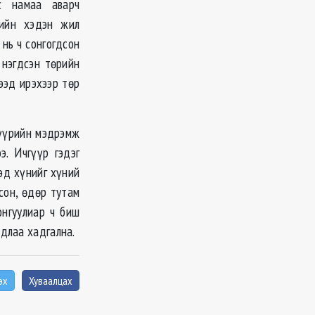
ас намаа аварч
лийн хэдэн жил
нь ч сонгогдсон
 нэгдсэн төрийн
ээд ирэхээр төр
гүүрийн мэдрэмж
э. Ичгүүр гэдэг
ээд хүнийг хүний
лсон, өдөр тутам
онгуулиар ч биш
длаа хадгална.
эх
Хуваалцах