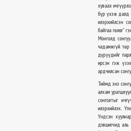
хуваах ичгүүрл
бүр үхэж далд 
илэрхийлсэн со
байгаа гөлөг” г
Монголд сонгуу
чадамжгүй төр 
дүрүүдийг парл
ирсэн гэж үзэ
ардчилсан сонг
Тиймд энэ сонг
алхам урагшлуул
сонголтыг ичг
илэрхийлэх. Үг
Үндсэн хуулиар
дэвшигчид аль 