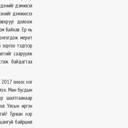
рдэнийг дэмжвэл
дэнийг дэмжихээ
шавхрууг долоож
юм байхав. Ер нь
сонгогдож мерит
 зоргоо тэдгээр
илтийг сааруулж
сгаж байдагтаа
 2017 оноос нэг
йлэх. Мөн бусдын
ир шалтгаанаар
гол Улсын иргэн
тэй! Гурван нэр
ьцангуй байршил