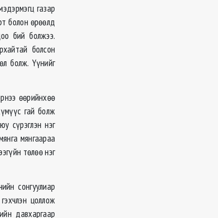
мэдэрмэгц газар
өрт болон өрөөлд
цоо бий болжээ.
рхайтай болсон
өл болж. Үүнийг
хэрнээ өөрийнхөө
хүмүүс гай болж
юу сүрэглэн нэг
мянга мянгаараа
эгүйн төлөө нэг
ийн сонгуулиар
 гэхчлэн цоллож
мийн давхаргаар