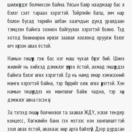
шилжүүлдэг болчихсон байна. Улсын баяр наадмаар бас л
бэлэг сэлт тараах хэрэгтэй. Тойргийн багш, эмч нар
болон бусад төрийн албан хаагчдын дунд уралдаан
тэмцээн байнга зохион байгуулах хэрэгтэй болно. Тэд
хотод бөөнөөрөө ирвэл заавал хоолонд оруулж бэлэг
өгч хүлээн авах ёстой.
Намын гишүүд гэж бас нэг маш чухал бүлэг бий. Шинэ
жилийг нь хийхэд дэмжлэг үзүүлэх ёстой, ахмад гишүүддээ
байнга бэлэг өгөх хэрэгтэй. Ер нь намд ямар хэмжээний
мөнгө хэрэгтэй байна, тэр бүгдийг олж өгөх үүрэгтэй. Хэн
намын гишүүддээ их мөнгөлөг байж чадна, тэр хүн
дэмжлэг авна гэсэн үг.
За тэгээд гишүүн болчихвол та заавал ЖДҮ, эсвэл тендер
концесс, Хөгжлийн банк гэх мэтээс нэн хөнгөлөлттэй
зээл авах ёстой, авахаас өөр арга байхгүй. Дээр дурдсан