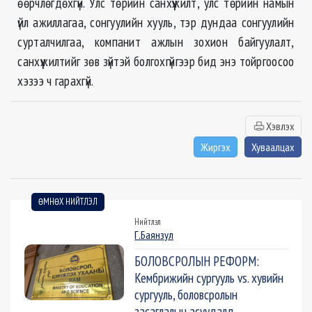
өөрчлөгдөхгүй. Улс төрийн санхүүжилт, улс төрийн намын
үйл ажиллагаа, сонгуулийн хууль, тэр дундаа сонгуулийн
сурталчилгаа, компанит ажлын зохион байгуулалт,
санхүүжилтийг зөв зүйтэй болгохгүйгээр бид энэ тойргоосоо
хэзээ ч гарахгүй.
Хэвлэх
Жиргэх
Хуваалцах
ӨМНӨХ НИЙТЛЭЛ
Нийтлэл
Г.Баянзул
БОЛОВСРОЛЫН РЕФОРМ:
Кембрижийн сургууль vs. хувийн
сургууль, боловсролын
засаглалын асуудалд