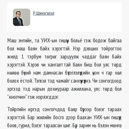
Р.Шинэгэрэл
Маш энгийн, та УИХ-ын гишүүн больё гэж бодож байгаа
бол маш баян байх хэрэгтэй. Нэр дэвших тойрогтоо
жилд 1 тэрбум төгрөг зарцуулж чаддаг баян байх
хэрэгтэй. Хэрэв чи хангалттай баян биш бол улс төрд
нөлөө бүхий нам дамнасан бүлэглэлүүдийн үнэн ч гар хөл
болох ёстой. Тэгвэл тэд чамайг санхүүжүүлнэ. Чи сонгогдоод
эргээд тэд нарын дохиураар ажиллана, улс төрд бол
“кнопчин” гэж нэрлэгддэг.
Тойргийн иргэд сонгогчдод баяр бүрээр бэлэг тараах
хэрэгтэй. Бар жилийн босго дээр баахан УИХ-ын гишүүд
боов, гурил, бэлэг тараасан шиг. Бүр зарим нь бэлэн мөнгө