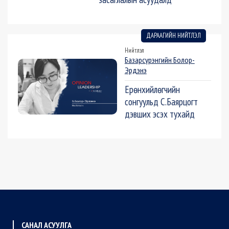
ДАРААГИЙН НИЙТЛЭЛ
Нийтлэл
Базарсүрэнгийн Болор-
Эрдэнэ
Ерөнхийлөгчийн
сонгуульд С.Баярцогт
дэвших эсэх тухайд
САНАЛ АСУУЛГА