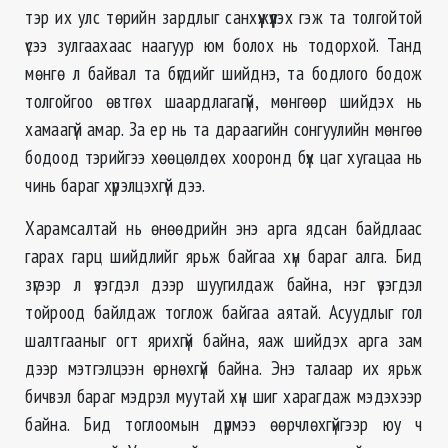
тэр их улс төрийн зардлыг санхүүжүүлэх гэж та толгойтой
үсээ зулгаахаас наагуур юм болох нь тодорхой. Танд
мөнгө л байвал та бүгдийг шийднэ, та бодлого бодож
толгойгоо өвтгөх шаардлагагүй, мөнгөөр шийдэх нь
хамаагүй амар. За ер нь та дараагийн сонгуулийн мөнгөө
бодоод тэрийгээ хөөцөлдөх хооронд бүх цаг хугацаа нь
чинь бараг хүрэлцэхгүй дээ.
Харамсалтай нь өнөөдрийн энэ арга ядсан байдлаас
гарах гарц шийдлийг ярьж байгаа хүн бараг алга. Бид
зүгээр л үзэгдэл дээр шуугилдаж байна, нэг үзэгдэл
тойроод байлдаж тоглож байгаа аятай. Асуудлыг гол
шалтгааныг огт ярихгүй байна, яаж шийдэх арга зам
дээр мэтгэлцээн өрнөхгүй байна. Энэ талаар их ярьж
бичвэл бараг мэдрэл муутай хүн шиг харагдаж мэдэхээр
байна. Бид тоглоомын дүрмээ өөрчлөхгүйгээр юу ч