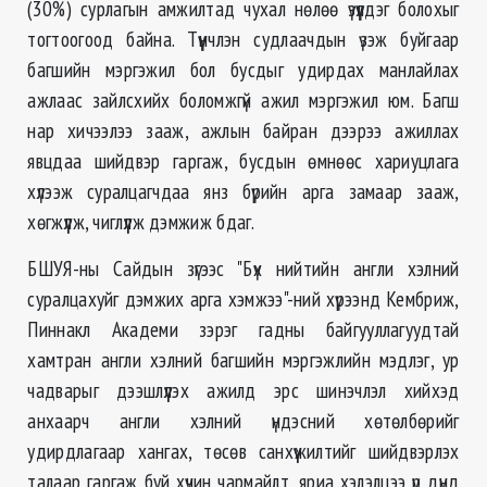
(30%) сурлагын амжилтад чухал нөлөө үзүүлдэг болохыг
тогтоогоод байна. Түүнчлэн судлаачдын үзэж буйгаар
багшийн мэргэжил бол бусдыг удирдах манлайлах
ажлаас зайлсхийх боломжгүй ажил мэргэжил юм. Багш
нар хичээлээ зааж, ажлын байран дээрээ ажиллах
явцдаа шийдвэр гаргаж, бусдын өмнөөс хариуцлага
хүлээж суралцагчдаа янз бүрийн арга замаар зааж,
хөгжүүлж, чиглүүлж дэмжиж бдаг.
БШУЯ-ны Сайдын зүгээс "Бүх нийтийн англи хэлний
суралцахуйг дэмжих арга хэмжээ"-ний хүрээнд Кембриж,
Пиннакл Академи зэрэг гадны байгууллагуудтай
хамтран англи хэлний багшийн мэргэжлийн мэдлэг, ур
чадварыг дээшлүүлэх ажилд эрс шинэчлэл хийхэд
анхаарч англи хэлний үндэсний хөтөлбөрийг
удирдлагаар хангах, төсөв санхүүжилтийг шийдвэрлэх
талаар гаргаж буй хүчин чармайлт, яриа хэлэлцээ үр дүнд