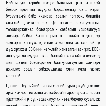
Нийгэм улс төрийн нөхцөл байдлаас үүдэн гарч буй
болсон ярвигтай асуудал бэрхшээлүүдэд багш нарыг
буруутгахгүй байх ухамсар, соёлыг тогтоох, багшийн
хөгжлийг дэмжсэн эрх зүйн нэгдсэн зохицуулалтыг
төгөлдөржүүлэхэд боловсролын салбарын удирдлагууд
анхаарч байна. Багш нарын мэргэжлийн мэдлэг, ур
чадварыг хөгжүүлэх үндэсний хэмжээний хөтөлбөрийг үр
дүнд хүргэхэд ЕБС-ийн хөгжлийг хамтатган авч үзэх, ЕБС-
ийн удирдлагуудын зүгээс багшийн хөгжлийг дэмжихэд
шат шатны боловсролын байгууллагуудтай хамтарч
ажиллах соёлыг сайжруулахад хүчин зүтгэл гаргах
хэрэгтэй.
Цаашид "Бүх нийтийн англи хэлний суралцахуйг дэмжих
арга хэмжээ" үндэсний хөтөлбөрийн хүрээнд багш нарын
гүйцэтгэлийн үр дүн, чадавхжуулах хөтөлбөрөөр суралцаж
онцгой амжилт гаргасан багш, мэргэжилтнүүдийг (нийт