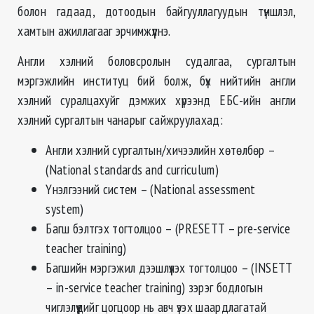
болон гадаад, дотоодын байгууллагуудын түншлэл,
хамтын ажиллагааг эрчимжүүлнэ.
Англи хэлний боловсролын судалгаа, сургалтын
мэргэжлийн институц бий болж, бүх нийтийн англи
хэлний суралцахуйг дэмжих хүрээнд ЕБС-ийн англи
хэлний сургалтын чанарыг сайжруулахад:
Англи хэлний сургалтын/хичээлийн хөтөлбөр –
(National standards and curriculum)
Үнэлгээний систем – (National assessment
system)
Багш бэлтгэх тогтолцоо – (PRESETT – pre-service
teacher training)
Багшийн мэргэжил дээшлүүлэх тогтолцоо – (INSETT
– in-service teacher training) зэрэг бодлогын
чиглэлүүдийг цогцоор нь авч үзэх шаардлагатай