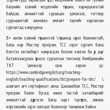
багшийн хэлний мэдлэгийн түвшин, хариуцлагатай
байдал, амжилттай суралцах эрмэлзэл, тогтвор
суурьшилтай ажиллах амлалт зэргийг харгалзан
сургалтад хамруулна.
В+ англи хэлний түвшинтэй \түвшинд хүрэх боломжтой\
багш нар Мастер програм, ТСС зэрэг сургагч багш
бэлтгэх хөтөлбөрт хамрагдах болзол хангах ба үр дүнг
баталгаажуулах үүднээс сургалтын төгсгөлд Кембрижийн
ТКТ \линкээр орж харна уу:
https://www.cambridgeenglish.org/teaching-
english/teaching-qualifications/tkt/prepare-for-tkt/ \
шалгалт өгч сертификат авна. Цаашилбал ТСС, Мастер
програм болон бусад ижил төстэй хөтөлбөрийг
амжилттай дүүргэсэн багш нарт тэргүүлэх, зөвлөх
мэргэжлийн зэрэг олгодог болохоор төлөвлөж байна.