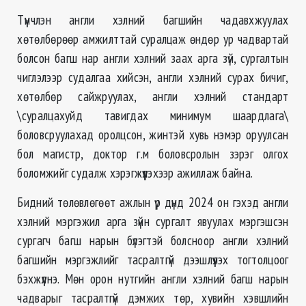
Түүнчлэн англи хэлний багшийн чадавхжуулах
хөтөлбөрөөр амжилттай суралцаж өндөр ур чадвартай
болсон багш нар англи хэлний заах арга зүй, сургалтын
чиглэлээр судалгаа хийсэн, англи хэлний сурах бичиг,
хөтөлбөр сайжруулах, англи хэлний стандарт
\суралцахуйд тавигдах минимум шаардлага\
боловсруулахад оролцсон, жинтэй хувь нэмэр оруулсан
бол магистр, доктор г.м боловсролын зэрэг олгох
боломжийг судалж хэрэгжүүлэхээр ажиллаж байна.
Бидний төлөвлөгөөт ажлын үр дүнд 2024 он гэхэд англи
хэлний мэргэжил арга зүйн сургалт явуулах мэргэшсэн
сургагч багш нарын бүлэгтэй болсноор англи хэлний
багшийн мэргэжлийг тасралтгүй дээшлүүлэх тогтолцоог
бэхжүүлнэ. Мөн орон нутгийн англи хэлний багш нарын
чадварыг тасралтгүй дэмжих төр, хувийн хэвшлийн