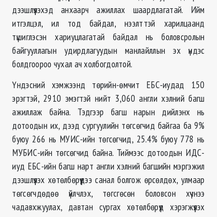
дээшлүүлэхэд анхаарч ажиллах шаардлагатай. Ийм
итгэлцэл, ил тод байдал, нээлттэй харилцаанд
түшиглэсэн хариуцлагатай байдал нь боловсролын
байгууллагын удирдлагуудын манлайллын эх үндэс
болдгоороо чухал ач холбогдолтой.
Үндэсний хэмжээнд төрийн-өмчит ЕБС-иудад 150
эрэгтэй, 2910 эмэгтэй нийт 3,060 англи хэлний багш
ажиллаж байна. Тэдгээр багш нарын дийлэнх нь
дотоодын их, дээд сургуулийн төгсөгчид байгаа ба 9%
буюу 266 нь МУИС-ийн төгсөгчид, 25.4% буюу 778 нь
МУБИС-ийн төгсөгчид байна. Тиймээс дотоодын ИДС-
иуд ЕБС-ийн багш нарт англи хэлний багшийн мэргэжил
дээшлүүлэх хөтөлбөрүүдээ санал болгож өрсөлдөх, улмаар
төгсөгчдөдөө үйлчлэх, төгсгөсөн боловсон хүчнээ
чадавхжуулах, давтан сургах хөтөлбөрүүд хэрэгжүүлэх