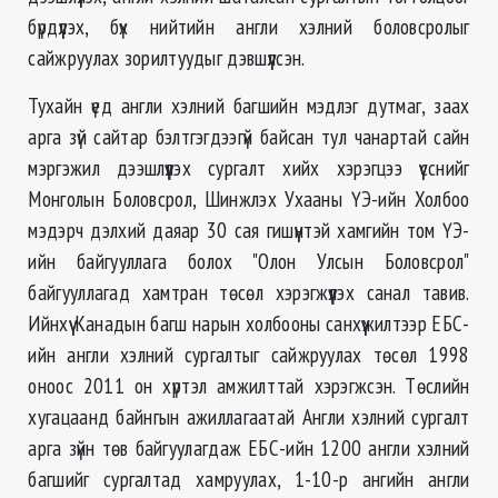
бүрдүүлэх, бүх нийтийн англи хэлний боловсролыг
сайжруулах зорилтуудыг дэвшүүлсэн.
Тухайн үед англи хэлний багшийн мэдлэг дутмаг, заах
арга зүй сайтар бэлтгэгдээгүй байсан тул чанартай сайн
мэргэжил дээшлүүлэх сургалт хийх хэрэгцээ үүсснийг
Монголын Боловсрол, Шинжлэх Ухааны ҮЭ-ийн Холбоо
мэдэрч дэлхий даяар 30 сая гишүүнтэй хамгийн том ҮЭ-
ийн байгууллага болох "Олон Улсын Боловсрол"
байгууллагад хамтран төсөл хэрэгжүүлэх санал тавив.
Ийнхүү Канадын багш нарын холбооны санхүүжилтээр ЕБС-
ийн англи хэлний сургалтыг сайжруулах төсөл 1998
оноос 2011 он хүртэл амжилттай хэрэгжсэн. Төслийн
хугацаанд байнгын ажиллагаатай Англи хэлний сургалт
арга зүйн төв байгуулагдаж ЕБС-ийн 1200 англи хэлний
багшийг сургалтад хамруулах, 1-10-р ангийн англи