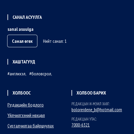
САНАЛ АСУУЛГА
sanal asuulga
Санал өгөх
Нийт санал: 1
ХАШТАГУУД
англихэл
боловсрол
ХОЛБООС
ХОЛБОО БАРИХ
РЕДАКЦЫН И-МЭИЛ ХАЯГ:
Редакцийн бодлого
bolorerdene_b@hotmail.com
Үйлчилгээний нөхцөл
РЕДАКЦЫН УТАС:
7000-6321
Сурталчилгаа байршуулах