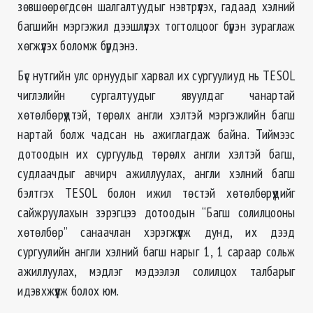
зөвшөөрөгдсөн шалгалтуудыг нэвтрүүлэх, гадаад хэлний
багшийн мэргэжил дээшлүүлэх тогтолцоог бүрэн зураглаж
хөгжүүлэх боломж бүрдэнэ.
Бүс нутгийн улс орнуудыг харвал их сургуулиуд нь TESOL
чиглэлийн сургалтуудыг явуулдаг чанартай
хөтөлбөрүүдтэй, төрөлх англи хэлтэй мэргэжлийн багш
нартай болж чадсан нь ажиглагдаж байна. Тиймээс
дотоодын их сургуульд төрөлх англи хэлтэй багш,
судлаачдыг авчирч ажиллуулах, англи хэлний багш
бэлтгэх TESOL болон ижил төстэй хөтөлбөрүүдийг
сайжруулахын зэрэгцээ дотоодын “Багш солилцооны
хөтөлбөр” санаачлан хэрэгжүүлж дунд, их дээд
сургуулийн англи хэлний багш нарыг 1, 1 сараар сольж
ажиллуулах, мэдлэг мэдээлэл солилцох талбарыг
идэвхжүүлж болох юм.