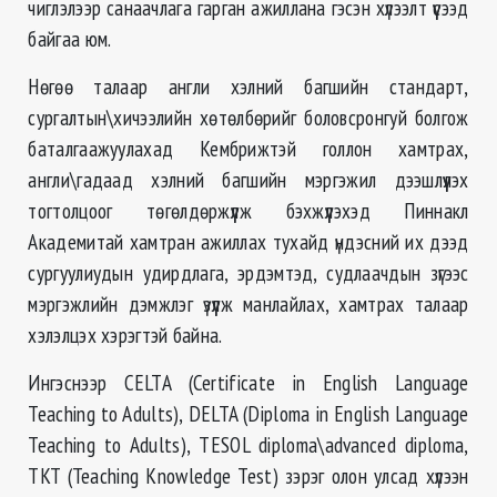
чиглэлээр санаачлага гарган ажиллана гэсэн хүлээлт үүсээд
байгаа юм.
Нөгөө талаар англи хэлний багшийн стандарт,
сургалтын\хичээлийн хөтөлбөрийг боловсронгуй болгож
баталгаажуулахад Кембрижтэй голлон хамтрах,
англи\гадаад хэлний багшийн мэргэжил дээшлүүлэх
тогтолцоог төгөлдөржүүлж бэхжүүлэхэд Пиннакл
Академитай хамтран ажиллах тухайд үндэсний их дээд
сургуулиудын удирдлага, эрдэмтэд, судлаачдын зүгээс
мэргэжлийн дэмжлэг үзүүлж манлайлах, хамтрах талаар
хэлэлцэх хэрэгтэй байна.
Ингэснээр CELTA (Certificate in English Language
Teaching to Adults), DELTA (Diploma in English Language
Teaching to Adults), TESOL diploma\advanced diploma,
TKT (Teaching Knowledge Test) зэрэг олон улсад хүлээн