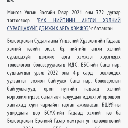
Монгол Улсын Засгийн Газар 2021 оны 372 дугаар
тогтоолоор "
БҮХ НИЙТИЙН АНГЛИ ХЭЛНИЙ
СУРАЛЦАХУЙГ ДЭМЖИХ АРГА ХЭМЖЭЭ
"-г баталсан.
Боловсролын Судалгааны Үндэсний Хүрээлэнгийн Гадаад
хэлний төвийн зүгээс бүх нийтийн англи хэлний
суралцахуйг дэмжих арга хэмжээг хэрэгжүүлэх
төлөвлөгөөг боловсруулахад ИДС, ЕБС-ийн багш нар,
судлаачдыг урьж 2022 оны 4-р сард зөвлөлдөх
уулзалтыг зохион байгуулж багш нар, боловсролын
байгууллагууд, орон нутгийн гадаад хэлний
мэргэжилтнүүдээс санал авч талуудын идэвхтэй оролцоог
хангахад хүчин чармайлт гарган ажилласан. БШУЯ-ны
удирдлага дор БСҮХ-ийн Гадаад хэлний төв ба
Боловсролын Ерөнхий Газар хамтран уг төлөвлөгөөний