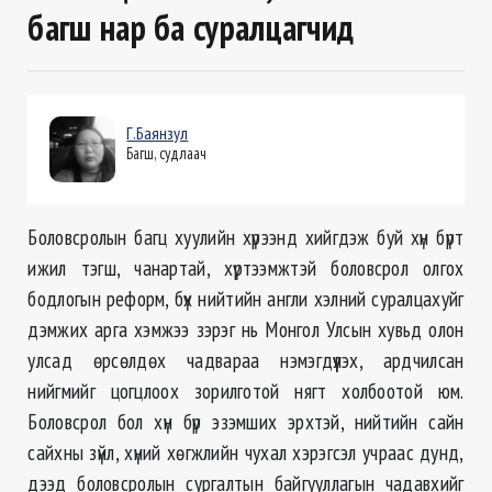
багш нар ба суралцагчид
Г.Баянзул
Багш, судлаач
Боловсролын багц хуулийн хүрээнд хийгдэж буй хүн бүрт
ижил тэгш, чанартай, хүртээмжтэй боловсрол олгох
бодлогын реформ, бүх нийтийн англи хэлний суралцахуйг
дэмжих арга хэмжээ зэрэг нь Монгол Улсын хувьд олон
улсад өрсөлдөх чадвараа нэмэгдүүлэх, ардчилсан
нийгмийг цогцлоох зорилготой нягт холбоотой юм.
Боловсрол бол хүн бүр эзэмших эрхтэй, нийтийн сайн
сайхны зүйл, хүний хөгжлийн чухал хэрэгсэл учраас дунд,
дээд боловсролын сургалтын байгууллагын чадавхийг