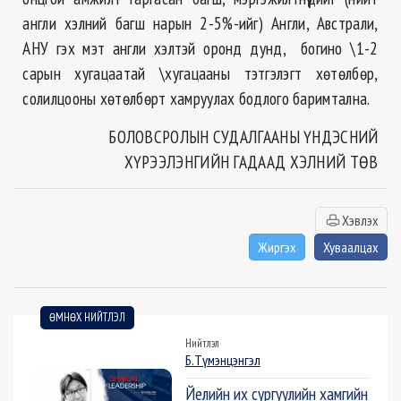
англи хэлний багш нарын 2-5%-ийг) Англи, Австрали,
АНУ гэх мэт англи хэлтэй оронд дунд, богино \1-2
сарын хугацаатай \хугацааны тэтгэлэгт хөтөлбөр,
солилцооны хөтөлбөрт хамруулах бодлого баримтална.
БОЛОВСРОЛЫН СУДАЛГААНЫ ҮНДЭСНИЙ
ХҮРЭЭЛЭНГИЙН ГАДААД ХЭЛНИЙ ТӨВ
Хэвлэх
Жиргэх
Хуваалцах
ӨМНӨХ НИЙТЛЭЛ
Нийтлэл
Б.Түмэнцэнгэл
Йелийн их сургуулийн хамгийн