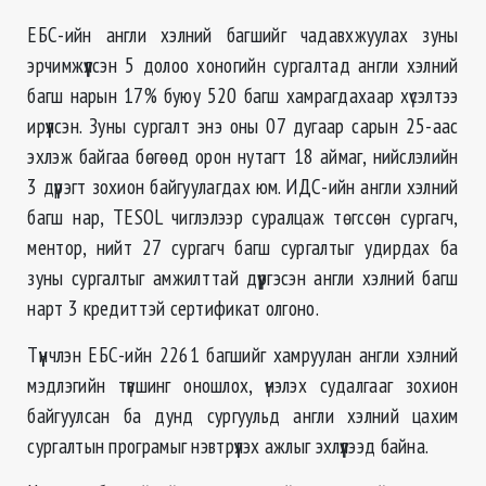
ЕБС-ийн англи хэлний багшийг чадавхжуулах зуны
эрчимжүүлсэн 5 долоо хоногийн сургалтад англи хэлний
багш нарын 17% буюу 520 багш хамрагдахаар хүсэлтээ
ирүүлсэн. Зуны сургалт энэ оны 07 дугаар сарын 25-аас
эхлэж байгаа бөгөөд орон нутагт 18 аймаг, нийслэлийн
3 дүүрэгт зохион байгуулагдах юм. ИДС-ийн англи хэлний
багш нар, TESOL чиглэлээр суралцаж төгссөн сургагч,
ментор, нийт 27 сургагч багш сургалтыг удирдах ба
зуны сургалтыг амжилттай дүүргэсэн англи хэлний багш
нарт 3 кредиттэй сертификат олгоно.
Түүнчлэн ЕБС-ийн 2261 багшийг хамруулан англи хэлний
мэдлэгийн түвшинг оношлох, үнэлэх судалгааг зохион
байгуулсан ба дунд сургуульд англи хэлний цахим
сургалтын програмыг нэвтрүүлэх ажлыг эхлүүлээд байна.