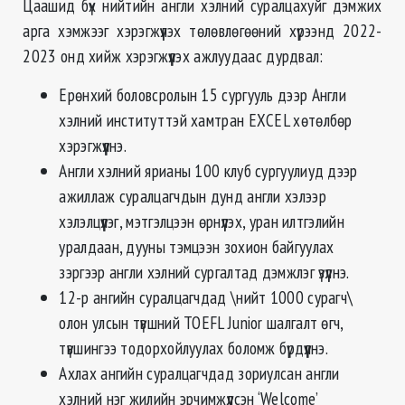
Цаашид бүх нийтийн англи хэлний суралцахуйг дэмжих
арга хэмжээг хэрэгжүүлэх төлөвлөгөөний хүрээнд 2022-
2023 онд хийж хэрэгжүүлэх ажлуудаас дурдвал:
Ерөнхий боловсролын 15 сургууль дээр Англи
хэлний институттэй хамтран EXCEL хөтөлбөр
хэрэгжүүлнэ.
Англи хэлний ярианы 100 клуб сургуулиуд дээр
ажиллаж суралцагчдын дунд англи хэлээр
хэлэлцүүлэг, мэтгэлцээн өрнүүлэх, уран илтгэлийн
уралдаан, дууны тэмцээн зохион байгуулах
зэргээр англи хэлний сургалтад дэмжлэг үзүүлнэ.
12-р ангийн суралцагчдад \нийт 1000 сурагч\
олон улсын түвшний TOEFL Junior шалгалт өгч,
түвшингээ тодорхойлуулах боломж бүрдүүлнэ.
Ахлах ангийн суралцагчдад зориулсан англи
хэлний нэг жилийн эрчимжүүлсэн ‘Welcome’