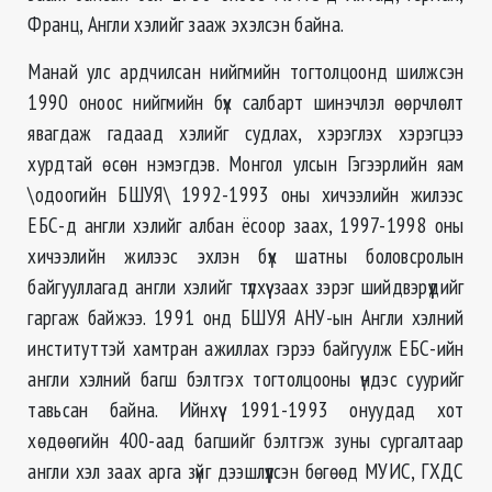
Франц, Англи хэлийг зааж эхэлсэн байна.
Манай улс ардчилсан нийгмийн тогтолцоонд шилжсэн
1990 оноос нийгмийн бүх салбарт шинэчлэл өөрчлөлт
явагдаж гадаад хэлийг судлах, хэрэглэх хэрэгцээ
хурдтай өсөн нэмэгдэв. Монгол улсын Гэгээрлийн яам
\одоогийн БШУЯ\ 1992-1993 оны хичээлийн жилээс
ЕБС-д англи хэлийг албан ёсоор заах, 1997-1998 оны
хичээлийн жилээс эхлэн бүх шатны боловсролын
байгууллагад англи хэлийг түлхүү заах зэрэг шийдвэрүүдийг
гаргаж байжээ. 1991 онд БШУЯ АНУ-ын Англи хэлний
институттэй хамтран ажиллах гэрээ байгуулж ЕБС-ийн
англи хэлний багш бэлтгэх тогтолцооны үндэс суурийг
тавьсан байна. Ийнхүү 1991-1993 онуудад хот
хөдөөгийн 400-аад багшийг бэлтгэж зуны сургалтаар
англи хэл заах арга зүйг дээшлүүлсэн бөгөөд МУИС, ГХДС