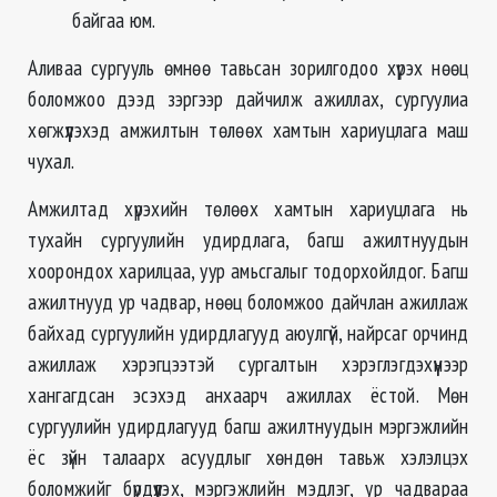
байгаа юм.
Аливаа сургууль өмнөө тавьсан зорилгодоо хүрэх нөөц
боломжоо дээд зэргээр дайчилж ажиллах, сургуулиа
хөгжүүлэхэд амжилтын төлөөх хамтын хариуцлага маш
чухал.
Амжилтад хүрэхийн төлөөх хамтын хариуцлага нь
тухайн сургуулийн удирдлага, багш ажилтнуудын
хоорондох харилцаа, уур амьсгалыг тодорхойлдог. Багш
ажилтнууд ур чадвар, нөөц боломжоо дайчлан ажиллаж
байхад сургуулийн удирдлагууд аюулгүй, найрсаг орчинд
ажиллаж хэрэгцээтэй сургалтын хэрэглэгдэхүүнээр
хангагдсан эсэхэд анхаарч ажиллах ёстой. Мөн
сургуулийн удирдлагууд багш ажилтнуудын мэргэжлийн
ёс зүйн талаарх асуудлыг хөндөн тавьж хэлэлцэх
боломжийг бүрдүүлэх, мэргэжлийн мэдлэг, ур чадвараа