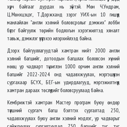
хүрч байгааг дурдах нь зүйтэй. Мөн Ч.Ундрам,
Ц.Мөнхцэцэг, Т.Доржханд зэрэг УИХ-ын 10 гишүүд
манлайлан "англи хэлний боловсролыг дэмжих" лобби
бүлэг байгуулж төрийн бодлогын хэрэгжилтэд хяналт
тавьж, дэмжлэг үзүүлэхээ илэрхийлээд байна.
Дээрх байгууллагуудтай хамтран нийт 2000 англи
хэлний багшийг, дотоодын багшлах боловсон хүчний
нөөц ур чадварт түшиглэн 1000 орчим англи хэлний
багшийг 2022-2024 онд чадавхжуулах, мэргэшүүлэн
сургахаар БСҮХ, БЕГ-ын удирдлагууд, мэргэжилтнүүд
хамтран дараах төслүүдийг боловсруулаад байна.
Кембрижтэй хамтран Мастер програм буюу өндөр
түвшний сургагч багш бэлтгэх сургалтад 250,
чадавхжуулах буюу англи хэлний мэдлэг, ур чадварыг
сайжруулах сургалтуудад 750 багшийг тус тус