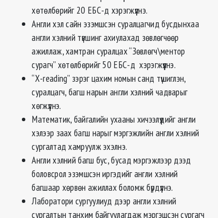
хөтөлбөрийг 20 ЕБС-д хэрэгжүүлнэ.
Англи хэл сайн эзэмшсэн суралцагчид бусдынхаа
англи хэлний түвшинг ахиулахад зөвлөгчөөр
ажиллаж, хамтран суралцах “Зөвлөгч\ментор
сурагч” хөтөлбөрийг 50 ЕБС-д хэрэгжүүлнэ.
“Х-reading” зэрэг цахим номын санд түшиглэн,
суралцагч, багш нарын англи хэлний чадварыг
хөгжүүлнэ.
Математик, байгалийн ухааны хичээлүүдийг англи
хэлээр заах багш нарыг мэргэжлийн англи хэлний
сургалтад хамруулж эхэлнэ.
Англи хэлний багш бус, бусад мэргэжлээр дээд
боловсрол эзэмшсэн иргэдийг англи хэлний
багшаар хөрвөн ажиллах боломж бүрдүүлнэ.
Лаборатори сургуулиуд дээр англи хэлний
сургалтын танхим байгуулагдаж мэргэшсэн сургагч