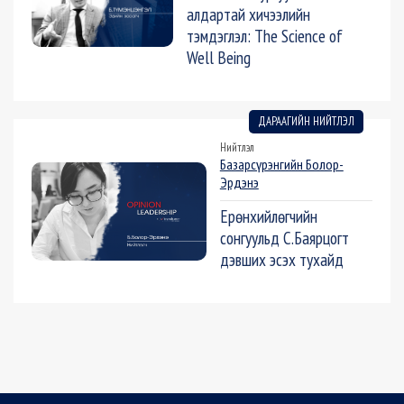
алдартай хичээлийн
тэмдэглэл: The Science of
Well Being
ДАРААГИЙН НИЙТЛЭЛ
Нийтлэл
Базарсүрэнгийн Болор-
Эрдэнэ
Ерөнхийлөгчийн
сонгуульд С.Баярцогт
дэвших эсэх тухайд