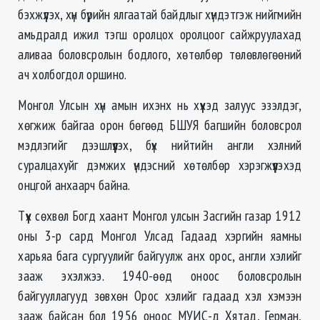
бэхжүүлэх, хүн бүрийн ялгаатай байдлыг хүндэтгэж нийгмийн
амьдралд ижил тэгш оролцох оролцоог сайжруулахад
аливаа боловсролын бодлого, хөтөлбөр төлөвлөгөөний
ач холбогдол оршино.
Монгол Улсын хүн амын ихэнх нь хүүхэд залуус эзэлдэг,
хөгжиж байгаа орон бөгөөд БШУЯ багшийн боловсрол
мэдлэгийг дээшлүүлэх, бүх нийтийн англи хэлний
суралцахуйг дэмжих үндэсний хөтөлбөр хэрэгжүүлэхэд
онцгой анхаарч байна.
Түүх сөхвөл Богд хаант Монгол улсын Засгийн газар 1912
оны 3-р сард Монгол Улсад Гадаад хэргийн яамны
харьяа бага сургуулийг байгуулж анх орос, англи хэлийг
зааж эхэлжээ. 1940-өөд оноос боловсролын
байгууллагууд зөвхөн Орос хэлийг гадаад хэл хэмээн
зааж байсан бол 1956 оноос МУИС-д Хятад, Герман,