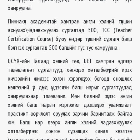
хамруулна.
Пиннакл академитай хамтран англи хэлний түвшин
ахиулах\чадавхжуулах сургалтад 500, ТСС (Teacher
Certification Course) буюу өндөр түвшний сургагч багш
бэлтгэх сургалтад 500 багшийг тус тус хамруулна.
БСҮХ-ийн Гадаад хэлний төв, БЕГ хамтран эдгээр
төлөвлөгөөт сургалтууд, хөгжүүлэх хөтөлбөрүүдийг ирэх
хичээлийн жилээс эхлэн хэрэгжүүлэх бөгөөд оношлох
үнэлгээний үр дүнд үндэслэн багш нарыг сургалтуудад
хамруулахаар төлөвлөнө. Мөн бидний зүгээс англи
хэлний багш нарын мэргэжил дээшлүүлэх уламжлалт
практикт өөрчлөлт оруулах зарчим баримталж байгаа
юм. Багш нар дээрх англи хэлний чадавхжуулах
хөтөлбөрүүдээс сонгон суралцах санал хүсэлтээ
\сургалтууд зарлагдах үед\ илэрхийлж болох ба тухайн