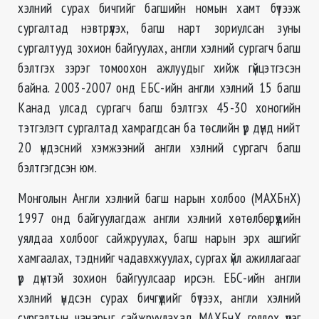
хэлний сурах бичгийг багшийн номын хамт бүтээж
сургалтад нэвтрүүлэх, багш нарт зориулсан зуны
сургалтууд зохион байгуулах, англи хэлний сургагч багш
бэлтгэх зэрэг томоохон ажлуудыг хийж гүйцэтгэсэн
байна. 2003-2007 онд ЕБС-ийн англи хэлний 15 багш
Канад улсад сургагч багш бэлтгэх 45-30 хоногийн
тэтгэлэгт сургалтад хамрагдсан ба төслийн үр дүнд нийт
20 үндэсний хэмжээний англи хэлний сургагч багш
бэлтгэгдсэн юм.
Монголын Англи хэлний багш нарын холбоо (МАХБнХ)
1997 онд байгуулагдаж англи хэлний хөтөлбөрүүдийн
уялдаа холбоог сайжруулах, багш нарын эрх ашгийг
хамгаалах, тэднийг чадавхжуулах, сургах үйл ажиллагааг
үр дүнтэй зохион байгуулсаар ирсэн. ЕБС-ийн англи
хэлний үндсэн сурах бичгүүдийг бүтээх, англи хэлний
сургалтын чанарыг сайжруулахад МАХБнХ голлох үүрэг