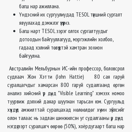
багш нар ажиллана.
Үндэсний их сургуулиудад TESOL түвшний сургалт
явуулахад дэмжлэг үзүүлнэ.
Багш нарт TESOL зэрэг олгох сургалтуудыг
дотоодын байгууллагууд, мэргэжлийн холбоо,
гадаад хэлний төвүүдтэй хамтран зохион
байгуулна.
Австралийн Мельбурнын ИС-ийн профессор, боловсрол
судлаач Жон Хэтти (John Hattie) 80 сая гаруй
суралцагчдыг хамарсан 800 гаруй судалгаанд өргөн
анализ хийсний үр дүнд "Visible Learning" хэмээх номоо
туурвиж дэлхий даяар шуугиан тарьсан юм. Сургуульд
хүүхдүүд амжилттай суралцахад нөлөөлдөг хүчин зүйлсийг
олон талаас нь задлан шинжилсэн уг судалгааны үр дүнд
нэгдүгээрт суралцагч өөрөө (50%), хоёрдугаарт багш нар