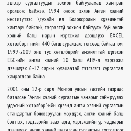
эдгээр сургалтуудыг зохион байгуулахад хамтран
оролцож байжээ. 1994 оноос эхлэн Англи хэлний
институтээс \тухайн үед Боловсролын хүрээлэнтэй
хамтарч байсан\ тасралтгүй зохион байгуулж буй англи
хэлний багш нарын мэргэжил дээшлүүлэх EXCEL
хөтөлбөрт нийт 440 багш суралцаж төгсөөд байгаа юм.
1999-2009 онд тус хөтөлбөрийг амжилттай дүүргэсэн
ЕБС-ийн англи хэлний 10 багш АНУ-д мэргэжил
дээшлүүлэх 6-12 сарын хугацаатай тэтгэлэгт сургалтад
хамрагдсан байна.
2001 оны 12-р сард Монгол улсын засгийн газраас
баталсан "Англи хэлний сургалтын чанарыг сайжруулах
үндэсний хөтөлбөр"-ийн хүрээнд англи хэлний сургалтын
стандартыг боловсруулан мөрдүүлэх, англи хэлний багш
бэлтгэх, тэдгээрийн заах арга, мэргэжлийн ур чадварыг
дээшлүүлэх, англи хэлний шаталсан сургалтын тогтолцоог