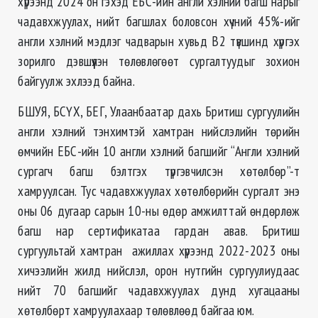
хүрээнд 2024 он гэхэд ЕБС-ийн англи хэлний багш нарыг
чадавхжуулах, нийт багшлах боловсон хүчний 45%-ийг
англи хэлний мэдлэг чадварын хувьд В2 түвшинд хүргэх
зорилго дэвшүүлэн төлөвлөгөөт сургалтуудыг зохион
байгуулж эхлээд байна.
БШУЯ, БСҮХ, БЕГ, Улаанбаатар дахь Бритиш сургуулийн
англи хэлний тэнхимтэй хамтран нийслэлийн төрийн
өмчийн ЕБС-ийн 10 англи хэлний багшийг “Англи хэлний
сургагч багш бэлтгэх түргэвчилсэн хөтөлбөр”-т
хамруулсан. Тус чадавхжуулах хөтөлбөрийн сургалт энэ
оны 06 дугаар сарын 10-ны өдөр амжилттай өндөрлөж
багш нар сертификатаа гардан авав. Бритиш
сургуультай хамтран ажиллах хүрээнд 2022-2023 оны
хичээлийн жилд нийслэл, орон нутгийн сургуулиудаас
нийт 70 багшийг чадавхжуулах дунд хугацааны
хөтөлбөрт хамруулахаар төлөвлөөд байгаа юм.