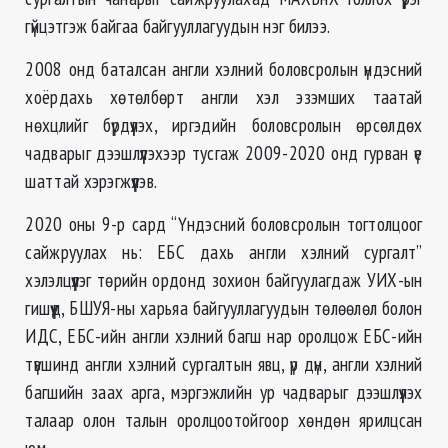
гүйцэтгэж байгаа байгууллагуудын нэг билээ.
2008 онд баталсан англи хэлний боловсролын үндэсний
хоёрдахь хөтөлбөрт англи хэл эзэмших таатай
нөхцлийг бүрдүүлэх, иргэдийн боловсролын өрсөлдөх
чадварыг дээшлүүлэхээр тусгаж 2009-2020 онд гурван үе
шаттай хэрэгжүүлэв.
2020 оны 9-р сард “Үндэсний боловсролын тогтолцоог
сайжруулах нь: ЕБС дахь англи хэлний сургалт”
хэлэлцүүлэг төрийн ордонд зохион байгуулагдаж УИХ-ын
гишүүд, БШУЯ-ны харьяа байгууллагуудын төлөөлөл болон
ИДС, ЕБС-ийн англи хэлний багш нар оролцож ЕБС-ийн
түвшинд англи хэлний сургалтын явц, үр дүн, англи хэлний
багшийн заах арга, мэргэжлийн ур чадварыг дээшлүүлэх
талаар олон талын оролцоотойгоор хөндөн ярилцсан
юм.