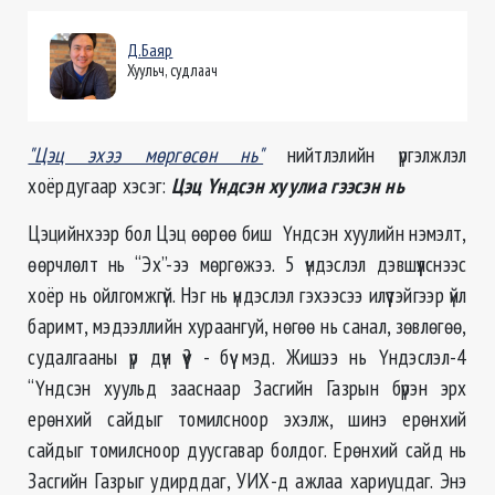
Д.Баяр
Хуульч, судлаач
"Цэц эхээ мөргөсөн нь"
нийтлэлийн үргэлжлэл
хоёрдугаар хэсэг:
Цэц Үндсэн хуулиа гээсэн нь
Цэцийнхээр бол Цэц өөрөө биш Үндсэн хуулийн нэмэлт,
өөрчлөлт нь “Эх”-ээ мөргөжээ. 5 үндэслэл дэвшүүлснээс
хоёр нь ойлгомжгүй. Нэг нь үндэслэл гэхээсээ илүүтэйгээр үйл
баримт, мэдээллийн хураангуй, нөгөө нь санал, зөвлөгөө,
судалгааны үр дүн үү? - бүү мэд. Жишээ нь Үндэслэл-4
“Үндсэн хуульд зааснаар Засгийн Газрын бүрэн эрх
ерөнхий сайдыг томилсноор эхэлж, шинэ ерөнхий
сайдыг томилсноор дуусгавар болдог. Ерөнхий сайд нь
Засгийн Газрыг удирддаг, УИХ-д ажлаа хариуцдаг. Энэ