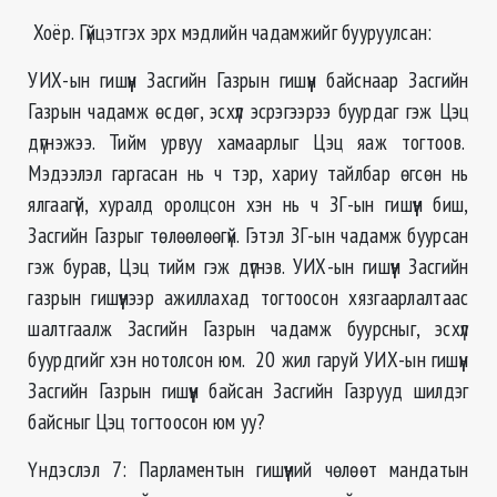
Хоёр. Гүйцэтгэх эрх мэдлийн чадамжийг бууруулсан:
УИХ-ын гишүүн Засгийн Газрын гишүүн байснаар Засгийн
Газрын чадамж өсдөг, эсхүл эсрэгээрээ буурдаг гэж Цэц
дүгнэжээ. Тийм урвуу хамаарлыг Цэц яаж тогтоов.
Мэдээлэл гаргасан нь ч тэр, хариу тайлбар өгсөн нь
ялгаагүй, хуралд оролцсон хэн нь ч ЗГ-ын гишүүн биш,
Засгийн Газрыг төлөөлөөгүй. Гэтэл ЗГ-ын чадамж буурсан
гэж бурав, Цэц тийм гэж дүгнэв. УИХ-ын гишүүн Засгийн
газрын гишүүнээр ажиллахад тогтоосон хязгаарлалтаас
шалтгаалж Засгийн Газрын чадамж буурсныг, эсхүл
буурдгийг хэн нотолсон юм. 20 жил гаруй УИХ-ын гишүүн
Засгийн Газрын гишүүн байсан Засгийн Газрууд шилдэг
байсныг Цэц тогтоосон юм уу?
Үндэслэл 7: Парламентын гишүүний чөлөөт мандатын