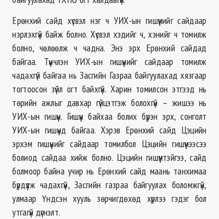
Ерөнхий сайд хүсвэл нэг ч УИХ-ын гишүүнийг сайдаар
нэрлэхгүй байж болно. Хүсвэл хэдийг ч, хэнийг ч томилж
болно, чөлөөлж ч чадна. Энэ эрх Ерөнхий сайдад
байгаа. Түүнчлэн УИХ-ын гишүүнийг сайдаар томилж
чадахгүй байгаа нь Засгийн Газраа байгуулахад хязгаар
тогтоосон зүйл огт байхгүй. Харин томилсон этгээд нь
төрийн ажлыг давхар гүйцэтгэж болохгүй – жишээ нь
УИХ-ын гишүүн. Гишүүн байхаа болих бүрэн эрх, сонголт
УИХ-ын гишүүнд байгаа. Хэрэв Ерөнхий сайд Цэцийн
эрхэм гишүүнийг сайдаар томилбол Цэцийн гишүүнээсээ
болиод сайдаа хийж болно. Цэцийн гишүүнтэйгээ, сайд
болмоор байна учир нь Ерөнхий сайд маань танхимаа
бүрдүүлж чадахгүй, Засгийн газраа байгуулах боломжгүй,
улмаар Үндсэн хууль зөрчигдөхөд хүрлээ гэдэг бол
утгагүй дүгнэлт.