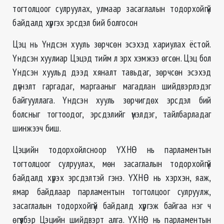
тогтолцоог сулруулах, улмаар засаглалын тодорхойгүй
байдалд хүргэх эрсдэл бий болгосон
Цэц нь Үндсэн хууль зөрчсөн эсэхэд хариулах ёстой.
Үндсэн хуулиар Цэцэд тийм л эрх хэмжээ өгсөн. Цэц бол
Үндсэн хуульд дээд хяналт тавьдаг, зөрчсөн эсэхэд
дүгнэлт гаргадаг, маргааныг магадлан шийдвэрлэдэг
байгууллага. Үндсэн хууль зөрчигдөх эрсдэл бий
болсныг тогтоодог, эрсдэлийг үнэлдэг, тайлбарладаг
шинжээч биш.
Цэцийн тодорхойлсноор ҮХНӨ нь парламентын
тогтолцоог сулруулах, мөн засаглалын тодорхойгүй
байдалд хүрэх эрсдэлтэй гэнэ. ҮХНӨ нь хэрхэн, яаж,
ямар байдлаар парламентын тогтолцоог сулруулж,
засаглалын тодорхойгүй байдалд хүргэж байгаа нэг ч
өгүүлбэр Цэцийн шийдвэрт алга. ҮХНӨ нь парламентын