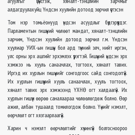
агуулгыг үгүйсгэж, хяналт-тэнцлийн зарчмыг
алдагдуулахуйц Үндсэн хуулийн дотоод зөрчил үүсгэсэн
Том нэр томьёонууд үндсэн асуудлыг бүдгэрүүлдэг.
Парламентын гишүүний чөлөөт мандат, хяналт-тэнцлийн
зарчим, Үндсэн хуулийн дотоод зөрчил г.м. Үндсэн
хуулиар УИХ-ын гишүүн бол ард түмний элч, нийт иргэн,
улс орны эрх ашгийг эрхэмлэх үүрэгтэй. Гишүүний үндсэн эрх
хэмжээ нь хууль санаачлах, тогтоох, хяналт тавих.
Иргэд их хурлын гишүүнийг сонгодгоос сайд сонгодоггүй.
Их хурлын гишүүний хууль санаачлах, хууль тогтоох,
хяналт тавих эрх хэмжээнд ҮХНӨ огт халдаагүй. Их
хурлын гишүүн өөрөө саналаараа чөлөөлөгдөж болно. Өөр
ажил, албан тушаалд томилогдож болно. Үүнийг нэмэлт,
өөрчлөлт огт хязгаарлаагүй.
Харин ч нэмэлт өөрчлөлтийг хүчингүй болгосноороо