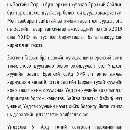
нь Засгийн Газрын бүрэн эрхийн хугацаа Ерөнхий Сайдын
бүрэн эрх эдэлж, дуусгавар болохтой шууд хамааралтай.
Мөн салбарын сайдтайгаа нийлж гарын үсэг зурдаг, энэ
нь Засгийн Газар танхимаар ажилладгийг илтгэнэ.2019
оны ҮХНӨ нь тус үзэл баримтлалыг баталгаажуулсан
харагддаг” гэжээ.
Засгийн Газрын бүрэн эрхийн хугацаа шинэ ерөнхий сайд
томилсноор дуусгавар болох зохицуулалт бол Үндсэн
хуулийн заалт. Ерөнхий сайд УИХ-ын өмнө ажлаа
хариуцах ч ялгаагүй. Гэтэл Засгийн Газрын тухай хуулийн
хоёр заалт нэмж оруулснаа Үндсэн хуулийн заалтыг үзэл
баримтлал болгож хувиргав. Байгаа заалтыг байхгүй мэт
уншиж, Үндсэн хуулийн нээлт хийж боломгүй. Явган санаа
нь дараагийн үндэслэлтэй холбогдох аж.
Үндэслэл 5: Ард түмний сонгосон парламентын