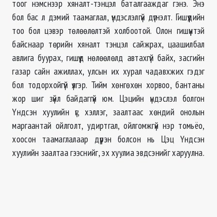
тоог нэмснээр хяналт-тэнцэл баталгааждаг гэнэ. Энэ
бол бас л дэмий таамаглал, үндэслэлгүй дүгнэлт. Гишүүдийн
тоо бол цэвэр төлөөлөлтэй холбоотой. Олон гишүүнтэй
байснаар төрийн хяналт тэнцэл сайжрах, цаашилбал
авлига буурах, гишүүд нөлөөлөлд автахгүй байх, засгийн
газар сайн ажиллах, улсын их хурал чадавхжих гэдэг
бол тодорхойгүй үлгэр. Тийм хөнгөхөн хорвоо, бантаны
жор шиг зүйл байдаггүй юм. Цэцийн үндэслэл болгон
Үндсэн хуулийн үг, хэллэг, заалтаас хөндий онолын
маргаантай ойлголт, удиртгал, ойлгомжгүй нэр томьёо,
хоосон таамаглалаар дүүрэн болсон нь Цэц Үндсэн
хуулийн заалтаа гээснийг, эх хуулиа эвдсэнийг харуулна.