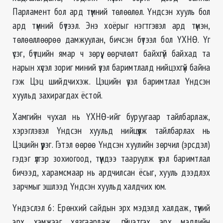
Парламент бол ард түмний төлөөлөл. Үндсэн хууль бол
ард түмний бүтээл. Энэ хоёрыг нэгтгэвэл ард түмэн,
төлөөллөөрөө дамжуулан, бичсэн бүтээл бол ҮХНӨ. Үг
үсэг, бүтцийн ямар ч зөрүү, өөрчлөлт байхгүй байхад та
нарын хүсэл зориг миний үзэл баримтлалд нийцэхгүй байна
гэж Цэц шийдчихэж. Цэцийн үзэл баримтлал Үндсэн
хуульд захирагдах ёстой.
Хамгийн чухал нь ҮХНӨ-ийг буруугаар тайлбарлаж,
хэрэглэвэл Үндсэн хуульд нийцүүлж тайлбарлах нь
Цэцийн үүрэг. Гэтэл өөрөө Үндсэн хуулийн зөрчил (эрсдэл)
гэдэг үлгэр зохиогоод, түүндээ тааруулж үзэл баримтлал
бичээд, харамсмаар нь ардчилсан ёсыг, хууль дээдлэх
зарчмыг эшлээд Үндсэн хуульд халдчих юм.
Үндэслэл 6: Ерөнхий сайдын эрх мэдэлд халдаж, түүний
эрх хэмжээг хязгаарлаж, гүйцэтгэх эрх мэдлийн