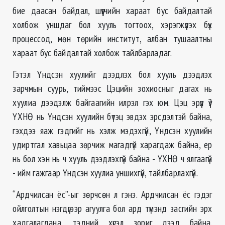
бие даасан байдал, шүүгчийн хараат бус байдалтай
холбож уншдаг бол хууль тогтоох, хэрэгжүүлэх бүх
процессод, мөн төрийн институт, албан тушаалтны
хараат бус байдалтай холбож тайлбарладаг.
Гэтэл Үндсэн хуулийг дээдлэх бол хууль дээдлэх
зарчмын суурь, тиймээс Цэцийн зохиосныг дагах нь
хуулиа дээдэлж байгаагийн илрэл гэх юм. Цэц эрүүл үү?
ҮХНӨ нь Үндсэн хуулийн бүтэц эвдэх эрсдэлтэй байна,
гэхдээ яаж гэдгийг нь хэлж мэдэхгүй, Үндсэн хуулийн
удиртгал хавьцаа зөрчиж магадгүй харагдаж байна, ер
нь бол хэн нь ч хууль дээдлэхгүй байна - ҮХНӨ ч ялгаагүй
- ийм гажгаар Үндсэн хуулиа уншихгүй, тайлбарлахгүй.
“Ардчилсан ёс”-ыг зөрчсөн л гэнэ. Ардчилсан ёс гэдэг
ойлголтын нэгдүгээр агуулга бол ард түмэнд засгийн эрх
хадгалагдана, тэдний хүсэл зориг дээд байна.