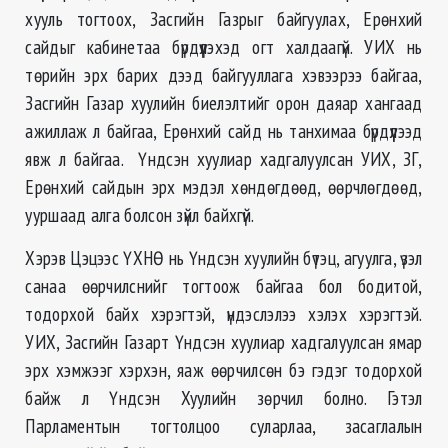
хууль тогтоох, Засгийн Газрыг байгуулах, Ерөнхий
сайдыг кабинетаа бүрдүүлэхэд огт халдаагүй. УИХ нь
төрийн эрх барих дээд байгууллага хэвээрээ байгаа,
Засгийн Газар хуулийн биелэлтийг орон даяар хангаад
ажиллаж л байгаа, Ерөнхий сайд нь танхимаа бүрдүүлээд
явж л байгаа. Үндсэн хуулиар хадгалуулсан УИХ, ЗГ,
Ерөнхий сайдын эрх мэдэл хөндөгдөөд, өөрчлөгдөөд,
ууршаад алга болсон зүйл байхгүй.
Хэрэв Цэцээс ҮХНӨ нь Үндсэн хуулийн бүтэц, агуулга, үзэл
санаа өөрчилснийг тогтоож байгаа бол бодитой,
тодорхой байх хэрэгтэй, үндэслэлээ хэлэх хэрэгтэй.
УИХ, Засгийн Газарт Үндсэн хуулиар хадгалуулсан ямар
эрх хэмжээг хэрхэн, яаж өөрчилсөн бэ гэдэг тодорхой
байж л Үндсэн Хуулийн зөрчил болно. Гэтэл
Парламентын тогтолцоо суларлаа, засаглалын