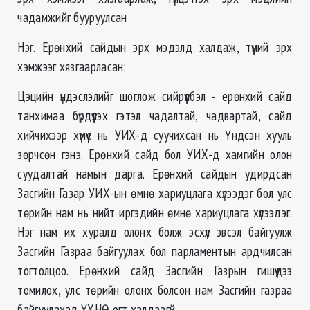
чадамжийг бууруулсан
Нэг. Ерөнхий сайдын эрх мэдэлд халдаж, түүний эрх
хэмжээг хязгаарласан:
Цэцийн үндэслэлийг шоглож сийрүүлбэл - ерөнхий сайд
танхимаа бүрдүүлэх гэтэл чадалтай, чадвартай, сайд
хийчихээр хүмүүс нь УИХ-д суучихсан нь Үндсэн хууль
зөрчсөн гэнэ. Ерөнхий сайд бол УИХ-д хамгийн олон
суудалтай намын дарга. Ерөнхий сайдын удирдсан
Засгийн Газар УИХ-ын өмнө хариуцлага хүлээдэг бол улс
төрийн нам нь нийт иргэдийн өмнө хариуцлага хүлээдэг.
Нэг нам их хуралд олонх болж эсхүл эвсэл байгуулж
Засгийн Газраа байгуулах бол парламентын ардчилсан
тогтолцоо. Ерөнхий сайд Засгийн Газрын гишүүдээ
томилох, улс төрийн олонх болсон нам Засгийн газраа
байгуулахад ҮХНӨ огт халдаагүй.