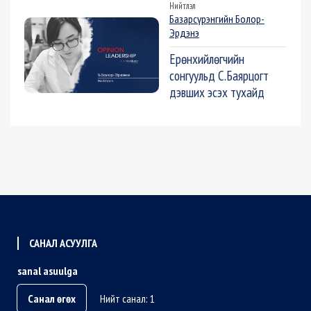
Нийтлэл
Базарсүрэнгийн Болор-
Эрдэнэ
Ерөнхийлөгчийн
сонгуульд С.Баярцогт
дэвших эсэх тухайд
САНАЛ АСУУЛГА
sanal asuulga
Санал өгөх
Нийт санал: 1