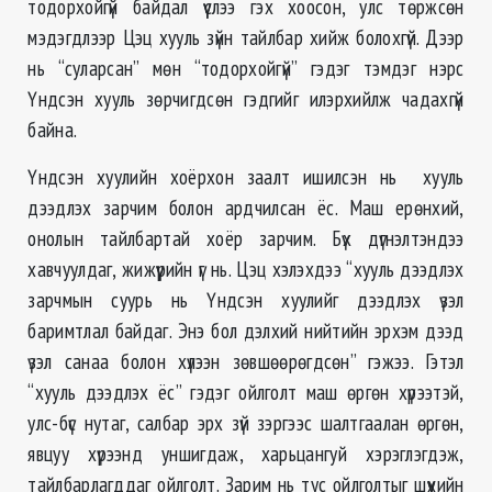
тодорхойгүй байдал үүслээ гэх хоосон, улс төржсөн
мэдэгдлээр Цэц хууль зүйн тайлбар хийж болохгүй. Дээр
нь “суларсан” мөн “тодорхойгүй” гэдэг тэмдэг нэрс
Үндсэн хууль зөрчигдсөн гэдгийг илэрхийлж чадахгүй
байна.
Үндсэн хуулийн хоёрхон заалт ишилсэн нь хууль
дээдлэх зарчим болон ардчилсан ёс. Маш ерөнхий,
онолын тайлбартай хоёр зарчим. Бүх дүгнэлтэндээ
хавчуулдаг, жижүүрийн үг нь. Цэц хэлэхдээ “хууль дээдлэх
зарчмын суурь нь Үндсэн хуулийг дээдлэх үзэл
баримтлал байдаг. Энэ бол дэлхий нийтийн эрхэм дээд
үзэл санаа болон хүлээн зөвшөөрөгдсөн” гэжээ. Гэтэл
“хууль дээдлэх ёс” гэдэг ойлголт маш өргөн хүрээтэй,
улс-бүс нутаг, салбар эрх зүй зэргээс шалтгаалан өргөн,
явцуу хүрээнд уншигдаж, харьцангуй хэрэглэгдэж,
тайлбарлагддаг ойлголт. Зарим нь тус ойлголтыг шүүхийн