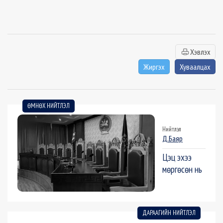
Хэвлэх
Жиргэх
Хуваалцах
ӨМНӨХ НИЙТЛЭЛ
Нийтлэл
Д.Баяр
Цэц эхээ
мөргөсөн нь
ДАРААГИЙН НИЙТЛЭЛ