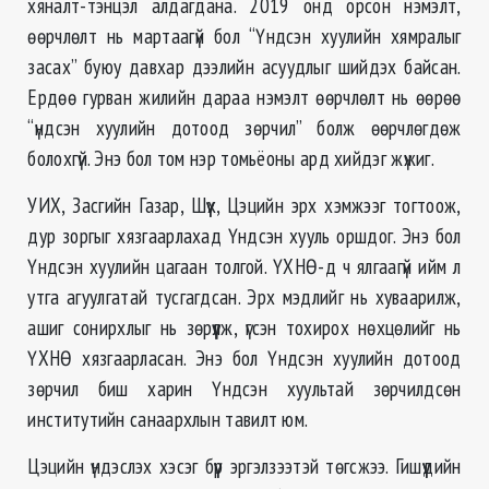
хяналт-тэнцэл алдагдана. 2019 онд орсон нэмэлт,
өөрчлөлт нь мартаагүй бол “Үндсэн хуулийн хямралыг
засах” буюу давхар дээлийн асуудлыг шийдэх байсан.
Ердөө гурван жилийн дараа нэмэлт өөрчлөлт нь өөрөө
“үндсэн хуулийн дотоод зөрчил” болж өөрчлөгдөж
болохгүй. Энэ бол том нэр томьёоны ард хийдэг жүжиг.
УИХ, Засгийн Газар, Шүүх, Цэцийн эрх хэмжээг тогтоож,
дур зоргыг хязгаарлахад Үндсэн хууль оршдог. Энэ бол
Үндсэн хуулийн цагаан толгой. ҮХНӨ-д ч ялгаагүй ийм л
утга агуулгатай тусгагдсан. Эрх мэдлийг нь хуваарилж,
ашиг сонирхлыг нь зөрүүлж, үгсэн тохирох нөхцөлийг нь
ҮХНӨ хязгаарласан. Энэ бол Үндсэн хуулийн дотоод
зөрчил биш харин Үндсэн хуультай зөрчилдсөн
институтийн санаархлын тавилт юм.
Цэцийн үндэслэх хэсэг бүүр эргэлзээтэй төгсжээ. Гишүүдийн