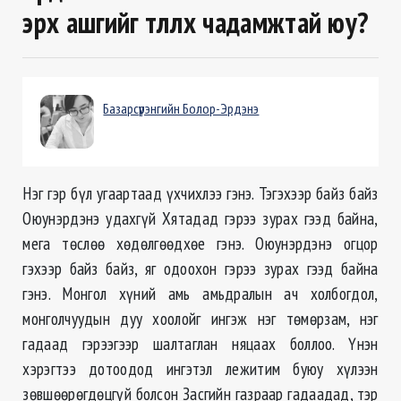
эрх ашгийг төлөөлөх чадамжтай юу?
Базарсүрэнгийн Болор-Эрдэнэ
Нэг гэр бүл угаартаад үхчихлээ гэнэ. Тэгэхээр байз байз
Оюунэрдэнэ удахгүй Хятадад гэрээ зурах гээд байна,
мега төслөө хөдөлгөөдхөе гэнэ. Оюунэрдэнэ огцор
гэхээр байз байз, яг одоохон гэрээ зурах гээд байна
гэнэ. Монгол хүний амь амьдралын ач холбогдол,
монголчуудын дуу хоолойг ингэж нэг төмөрзам, нэг
гадаад гэрээгээр шалтаглан няцаах боллоо. Үнэн
хэрэгтээ дотоодод ингэтэл лежитим буюу хүлээн
зөвшөөрөгдөцгүй болсон Засгийн газраар гадаадад, тэр