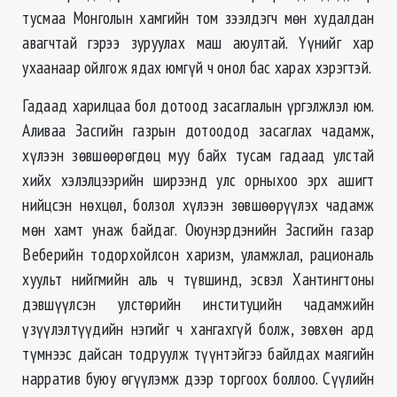
тусмаа Монголын хамгийн том зээлдэгч мөн худалдан
авагчтай гэрээ зуруулах маш аюултай. Үүнийг хар
ухаанаар ойлгож ядах юмгүй ч онол бас харах хэрэгтэй.
Гадаад харилцаа бол дотоод засаглалын үргэлжлэл юм.
Аливаа Засгийн газрын дотоодод засаглах чадамж,
хүлээн зөвшөөрөгдөц муу байх тусам гадаад улстай
хийх хэлэлцээрийн ширээнд улс орныхоо эрх ашигт
нийцсэн нөхцөл, болзол хүлээн зөвшөөрүүлэх чадамж
мөн хамт унаж байдаг. Оюунэрдэнийн Засгийн газар
Веберийн тодорхойлсон харизм, уламжлал, рациональ
хуульт нийгмийн аль ч түвшинд, эсвэл Хантингтоны
дэвшүүлсэн улстөрийн институцийн чадамжийн
үзүүлэлтүүдийн нэгийг ч хангахгүй болж, зөвхөн ард
түмнээс дайсан тодруулж түүнтэйгээ байлдах маягийн
нарратив буюу өгүүлэмж дээр торгоох боллоо. Сүүлийн