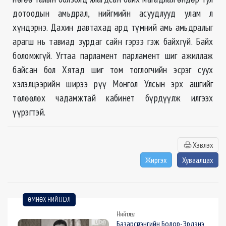
дотоодын амьдрал, нийгмийн асуудлууд улам л
хүндэрнэ. Дахин давтахад ард түмний амь амьдралыг
арагш нь тавиад зурдаг сайн гэрээ гэж байхгүй. Байх
боломжгүй. Угтаа парламент парламент шиг ажиллаж
байсан бол Хятад шиг том тоглогчийн эсрэг суух
хэлэлцээрийн ширээ рүү Монгол Улсын эрх ашгийг
төлөөлөх чадамжтай кабинет бүрдүүлж илгээх
үүрэгтэй.
Хэвлэх
Жиргэх
Хуваалцах
ӨМНӨХ НИЙТЛЭЛ
Нийтлэл
Базарсүрэнгийн Болор-Эрдэнэ