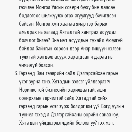
гэхчлэн Монгол Улсын соверн буюу бие даасан
бодлогоос шилжүүлж өгөх агуулгууд бичигдсэн
байсан. Монгол хүн хаанаа ямар гэр барьж
амьдрах нь яагаад Хятадтай хамтрах асуудал
болчдог билээ? Энэ мэт асуудлын тухайд Аюулгүй
байдал байнгын хороон дээр Анар гишүүн нэлээн
тулхтай хөндөж асууж харагдсан ч дараа нь
чимээгүй болсон.
Гэрээнд Зам тээврийн сайд Дэлгэрсайхан гарын
үсэг зурна гэнэ. Хятадын зэвсэг үйлдвэрлэгч
Норинкотой бизнесийн харилцаатай, ашиг
сонирхлын зөрчилтэй сайд Хятадтай хийх
гэрээнд гарын үсэг зурж болдог юм уу? Богд уулын
туннел гэхэд л Дэлгэрсайханы өөрийн санаа юу,
Хятадын үйлдвэрлэгчдийн болзол уу? гэх мэт.