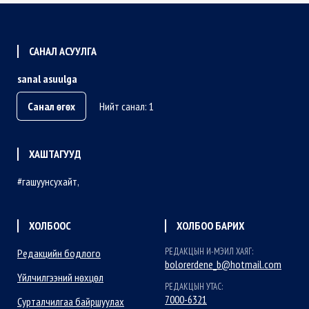
САНАЛ АСУУЛГА
sanal asuulga
Санал өгөх
Нийт санал: 1
ХАШТАГУУД
гашуунсухайт
ХОЛБООС
ХОЛБОО БАРИХ
РЕДАКЦЫН И-МЭИЛ ХАЯГ:
Редакцийн бодлого
bolorerdene_b@hotmail.com
Үйлчилгээний нөхцөл
РЕДАКЦЫН УТАС:
7000-6321
Сурталчилгаа байршуулах