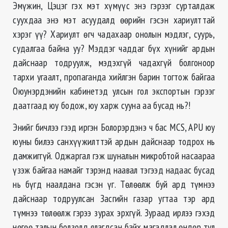
Эмүжин, Цэцэг гэх мэт хүмүүс энэ гэрээг сурталдаж
суухдаа энэ мэт асуудалд өөрийн гэсэн хариулттай
хэрэг үү? Хариулт өгч чадахаар онолын мэдлэг, суурь,
судалгаа байна уу? Мэддэг чаддаг бүх хүнийг ардын
дайснаар тодруулж, мэдэхгүй чадахгүй болгоноор
тархи угаалт, пропаганда хийлгэн барин тогтож байгаа
Оюунэрдэнийн кабинетэд улсын гол экспортын гэрээг
даатгаад юу бодож, юу харж сууна аа бусад нь?!
Энийг бичлээ гээд иргэн Болорэрдэнэ ч бас MCS, APU юу
юуны билээ санхүүжилттэй ардын дайснаар тодрох нь
дамжиггүй. Оджаргал гэж шуналын микробтой насаараа
үзэж байгаа намайг тэрэнд наавал тэгээд надаас бусад
нь бүгд наалдана гэсэн үг. Төлөөлж буй ард түмнээ
дайснаар тодруулсан Засгийн газар угтаа тэр ард
түмнээ төлөөлж гэрээ зурах эрхгүй. Зураад ирлээ гэхэд
нөгөө талын болзолд ялагдсан байх магадлал өндөр тул