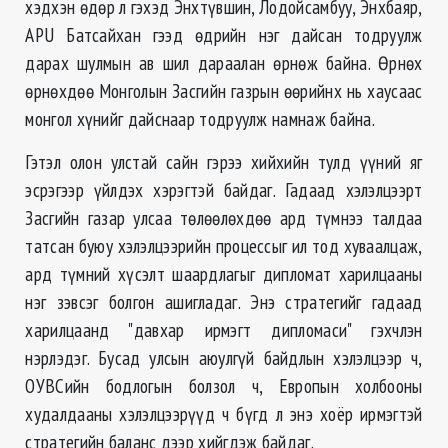
хэдхэн өдөр л гэхэд Энхтүвшин, Лодойсамбуу, Энхбаяр,
APU Батсайхан гээд өдрийн нэг дайсан тодруулж
дарах шулмын ав шил дараалан өрнөж байна. Өрнөх
өрнөхдөө Монголын Засгийн газрын өөрийнх нь хаусаас
монгол хүнийг дайснаар тодруулж намнаж байна.
Гэтэл олон улстай сайн гэрээ хийхийн тулд үүний яг
эсрэгээр үйлдэх хэрэгтэй байдаг. Гадаад хэлэлцээрт
Засгийн газар улсаа төлөөлөхдөө ард түмнээ талдаа
татсан буюу хэлэлцээрийн процессыг ил тод хуваалцаж,
ард түмний хүсэлт шаардлагыг дипломат харилцааны
нэг зэвсэг болгон ашигладаг. Энэ стратегийг гадаад
харилцаанд "давхар ирмэгт дипломаси" гэхчлэн
нэрлэдэг. Бусад улсын аюулгүй байдлын хэлэлцээр ч,
ОУВСийн бодлогын болзол ч, Европын холбооны
худалдааны хэлэлцээрүүд ч бүгд л энэ хоёр ирмэгтэй
стратегийн баланс дээр хийгдэж байдаг.