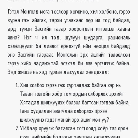
Гэтэл Монголд мега төслөөр хөгжинө, хил холбоно, гэрээ
зурна гэж айлгах, тархи угаахаас өөр ил тод байдал,
ард түмэн Засгийн газар хоорондын итгэлцэл хаана
явна? Нэг ч ил тод, шулуун шударга, рациональ
хэлэлцүүлэг ба диалог өрнөхгүй ийм нөхцөл байдалд
энэ Засгийн газраас Монголын эрх ашгийг төлөөлсөн
гэрээ хийх чадамжтай эсэхэд би лав эргэлзэж байна.
Энд жишээ нь хэд гурван л асуудал хөндөхөд:
Хил холбох гэрээ гэж сурталдаж байгаа хэр нь
Таван толгойн хоёр том ордын олборлох эрхийг
Хятадад шилжүүлэх болзол багтсан гэгдэж байна.
Ганц худалдан авагчдаа олборлох эрхээ
шилжүүлнэ гэдэг манай эрх ашиг мөн үү?
УИХаар оруулж баталсан тогтоолд хоёр тал орон
сууц, нийгмийн бодлогыг хамтран хэрэгжүүлнэ