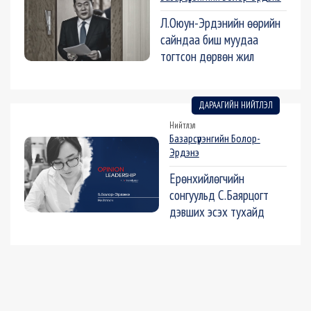
Л.Оюун-Эрдэнийн өөрийн
сайндаа биш муудаа
тогтсон дөрвөн жил
ДАРААГИЙН НИЙТЛЭЛ
Нийтлэл
Базарсүрэнгийн Болор-
Эрдэнэ
Ерөнхийлөгчийн
сонгуульд С.Баярцогт
дэвших эсэх тухайд