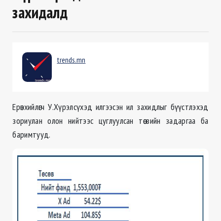
захидалд
trends.mn
Ерөнхийлөгч У.Хүрэлсүхэд илгээсэн ил захидлыг бүүстлэхэд
зориулан олон нийтээс цуглуулсан төсвийн задаргаа ба
баримтууд.