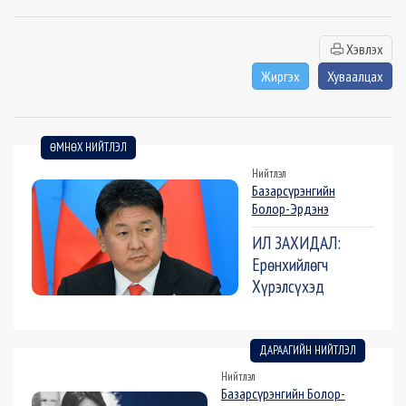
Хэвлэх
Жиргэх
Хуваалцах
ӨМНӨХ НИЙТЛЭЛ
Нийтлэл
Базарсүрэнгийн
Болор-Эрдэнэ
ИЛ ЗАХИДАЛ:
Ерөнхийлөгч
Хүрэлсүхэд
ДАРААГИЙН НИЙТЛЭЛ
Нийтлэл
Базарсүрэнгийн Болор-