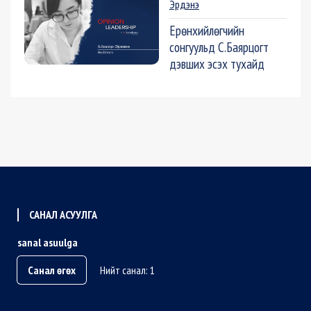
Эрдэнэ
Ерөнхийлөгчийн
сонгуульд С.Баярцогт
дэвших эсэх тухайд
САНАЛ АСУУЛГА
sanal asuulga
Санал өгөх
Нийт санал: 1