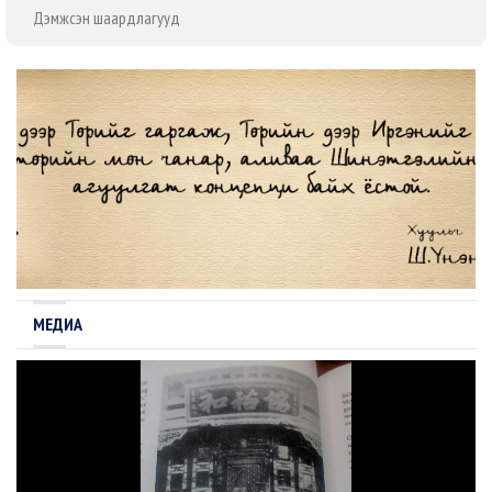
Дэмжсэн шаардлагууд
МЕДИА