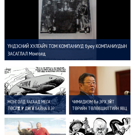
ҮНДЭСНИЙ ХУЛГАЙЧ ТОМ КОМПАНИУД буюу КОМПАНИУДЫН
ЗАСАГЛАЛ Монголд
МОНГОЛД ЯАГААД МЕГА
ЧИМИДИЗМ ба ЭРХ ЗҮЙТ
ТӨСЛҮҮД ҮР ДҮНГҮЙ БАЙНА ВЭ?
ТӨРИЙН ТӨЛӨВШИЛТИЙН ЯВЦ