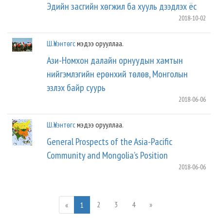
Эдийн засгийн хөгжил ба хууль дээдлэх ёс
2018-10-02
Ш.Үнэнтөгс
мэдээ орууллаа.
Ази-Номхон далайн орнуудын хамтын
нийгэмлэгийн ерөнхий төлөв, Монголын
эзлэх байр суурь
2018-06-06
Ш.Үнэнтөгс
мэдээ орууллаа.
General Prospects of the Asia-Pacific
Community and Mongolia’s Position
2018-06-06
2
3
4
»
«
1