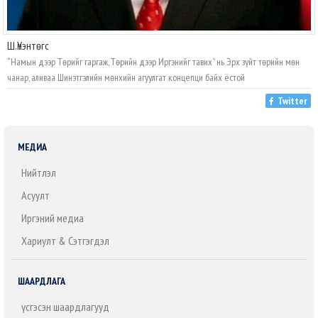
Ш.Үнэнтөгс
“Намын дээр Төрийг гаргаж, Төрийн дээр Иргэнийг тавих” нь Эрх зүйт төрийн мөн
чанар, аливаа Шинэтгэлийн мөнхийн агуулгат концепци байх ёстой
Twitter
МЕДИА
Нийтлэл
Асуулт
Иргэний медиа
Хариулт & Сэтгэгдэл
ШААРДЛАГА
Үүсгэсэн шаардлагууд