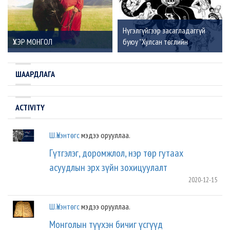
Нүгэлгүйгээр засагладаггүй
ҮХЭР МОНГОЛ
буюу ”Хулсан төглийн
хөгшчүүл”
ШААРДЛАГА
ACTIVITY
Ш.Үнэнтөгс
мэдээ орууллаа.
Гүтгэлэг, доромжлол, нэр төр гутаах
асуудлын эрх зүйн зохицуулалт
2020-12-15
Ш.Үнэнтөгс
мэдээ орууллаа.
Монголын түүхэн бичиг үсгүүд