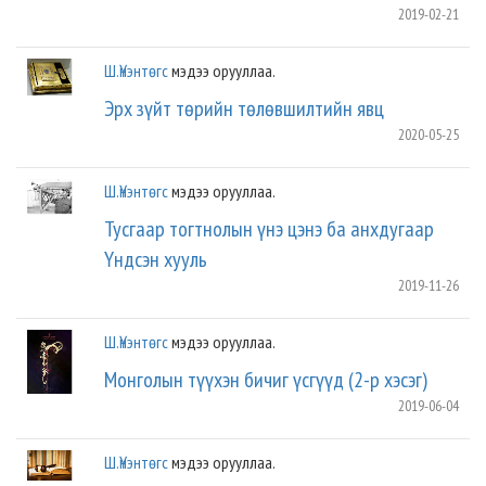
2019-02-21
Ш.Үнэнтөгс
мэдээ орууллаа.
Эрх зүйт төрийн төлөвшилтийн явц
2020-05-25
Ш.Үнэнтөгс
мэдээ орууллаа.
Тусгаар тогтнолын үнэ цэнэ ба анхдугаар
Үндсэн хууль
2019-11-26
Ш.Үнэнтөгс
мэдээ орууллаа.
Монголын түүхэн бичиг үсгүүд (2-р хэсэг)
2019-06-04
Ш.Үнэнтөгс
мэдээ орууллаа.