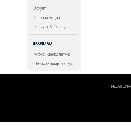
Асуулт
Иргэний медиа
Хариулт & Сэтгэгдэл
ШААРДЛАГА
Үүсгэсэн шаардлагууд
Дэмжсэн шаардлагууд
РЕДАКЦИЙ