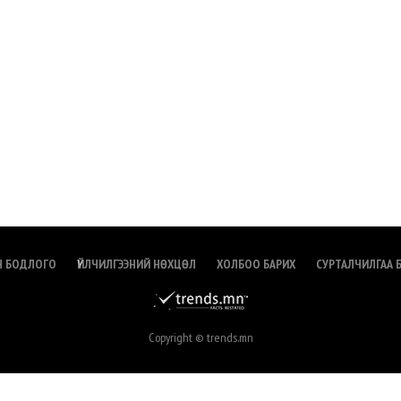
Н БОДЛОГО
ҮЙЛЧИЛГЭЭНИЙ НӨХЦӨЛ
ХОЛБОО БАРИХ
СУРТАЛЧИЛГАА 
Copyright © trends.mn