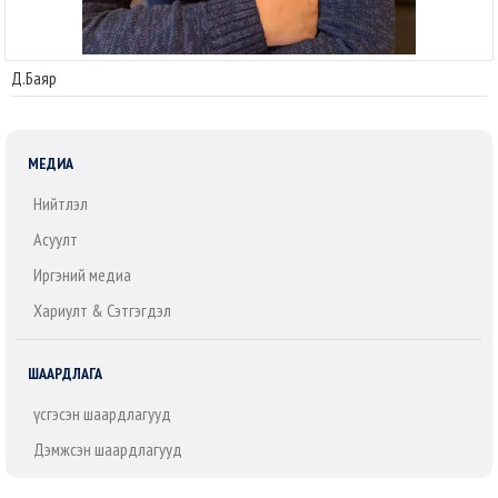
Д.Баяр
МЕДИА
Нийтлэл
Асуулт
Иргэний медиа
Хариулт & Сэтгэгдэл
ШААРДЛАГА
Үүсгэсэн шаардлагууд
Дэмжсэн шаардлагууд