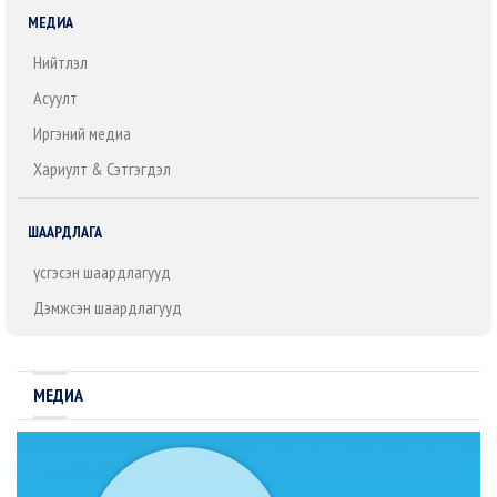
МЕДИА
Нийтлэл
Асуулт
Иргэний медиа
Хариулт & Сэтгэгдэл
ШААРДЛАГА
Үүсгэсэн шаардлагууд
Дэмжсэн шаардлагууд
МЕДИА