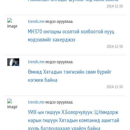
2014-12-30
trends.mn
мэдээ орууллаа.
MH370 онгоцны осолтой холбоотой нууц
мэдээллийг хакерджээ
2014-12-30
trends.mn
мэдээ орууллаа.
Өмнөд Хятадын тэнгисийн сөөм бүрийг
нэгжиж байна
2014-12-30
trends.mn
мэдээ орууллаа.
УИХ-ын гишүүн Х.Болорчулуун: Ц.Нямдорж
нарын гишүүн Хятадын компанид ашигтай
хууль батлуулахаар улайрч байна