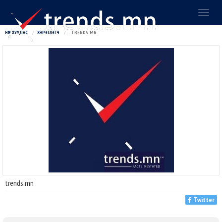
Toggl
naviga
НҮҮР ХУУДАС
ХЭРЭГЛЭГЧ
. TRENDS.MN
trends.mn
Twitter