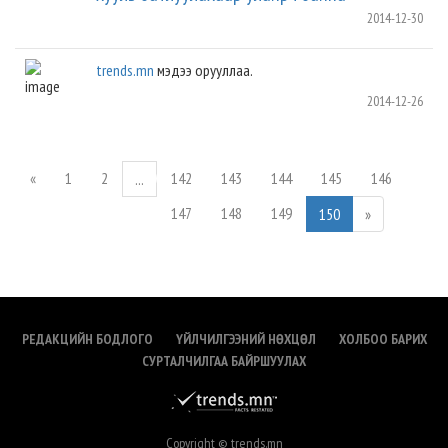
2014-12-30
trends.mn
мэдээ орууллаа.
2014-12-26
«
1
2
142
143
144
145
146
...
147
148
149
150
»
РЕДАКЦИЙН БОДЛОГО
ҮЙЛЧИЛГЭЭНИЙ НӨХЦӨЛ
ХОЛБОО БАРИХ
СУРТАЛЧИЛГАА БАЙРШУУЛАХ
Copyright © trends.mn