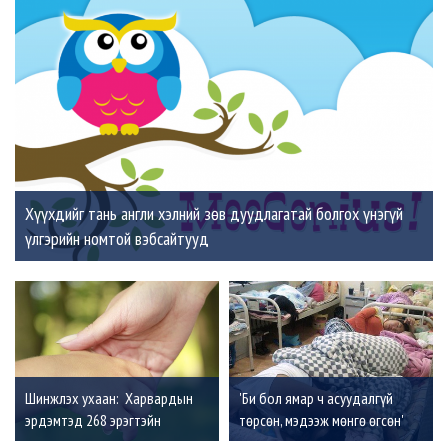
Хүүхдийг тань англи хэлний зөв дуудлагатай болгох үнэгүй
үлгэрийн номтой вэбсайтууд
Шинжлэх ухаан: Харвардын
'Би бол ямар ч асуудалгүй
эрдэмтэд 268 эрэгтэйн
төрсөн, мэдээж мөнгө өгсөн'
амьдралыг 75 жил судлаад