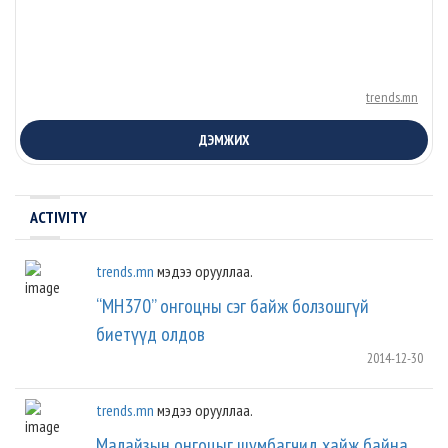
trends.mn
ДЭМЖИХ
ACTIVITY
trends.mn
мэдээ орууллаа.
“MH370” онгоцны сэг байж болзошгүй
биетүүд олдов
2014-12-30
trends.mn
мэдээ орууллаа.
Малайзын онгоцыг шумбагчид хайж байна