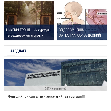
хийсэн нээлт
LINKEDIN ТРЭНД – Их сургууль
ХҮҮХДЭЭ УУШГИНЫ
төгсөхдөө энийг л сурчих
ХАТГАЛГААГААР ӨВДСӨНИЙГ
ЯАЖ МЭДЭХ ВЭ?
ШААРДЛАГА
2692 дэмжигчтэй
Монгол-Япон сургалтын эмнэлэгийг аварцгаая!!!