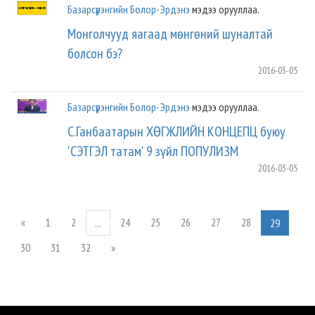
Базарсүрэнгийн Болор-Эрдэнэ
мэдээ орууллаа.
Монголчууд яагаад мөнгөний шуналтай
болсон бэ?
2016-03-05
Базарсүрэнгийн Болор-Эрдэнэ
мэдээ орууллаа.
С.Ганбаатарын ХӨГЖЛИЙН КОНЦЕПЦ буюу
'СЭТГЭЛ татам' 9 зүйл ПОПУЛИЗМ
2016-03-05
«
1
2
24
25
26
27
28
...
29
30
31
32
»