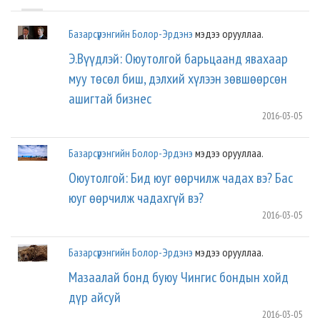
Базарсүрэнгийн Болор-Эрдэнэ
мэдээ орууллаа.
Э.Вүүдлэй: Оюутолгой барьцаанд явахаар
муу төсөл биш, дэлхий хүлээн зөвшөөрсөн
ашигтай бизнес
2016-03-05
Базарсүрэнгийн Болор-Эрдэнэ
мэдээ орууллаа.
Оюутолгой: Бид юуг өөрчилж чадах вэ? Бас
юуг өөрчилж чадахгүй вэ?
2016-03-05
Базарсүрэнгийн Болор-Эрдэнэ
мэдээ орууллаа.
Мазаалай бонд буюу Чингис бондын хойд
дүр айсуй
2016-03-05