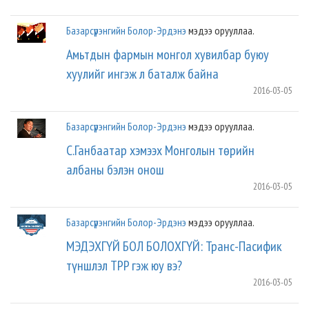
Базарсүрэнгийн Болор-Эрдэнэ
мэдээ орууллаа.
Амьтдын фармын монгол хувилбар буюу
хуулийг ингэж л баталж байна
2016-03-05
Базарсүрэнгийн Болор-Эрдэнэ
мэдээ орууллаа.
С.Ганбаатар хэмээх Монголын төрийн
албаны бэлэн онош
2016-03-05
Базарсүрэнгийн Болор-Эрдэнэ
мэдээ орууллаа.
МЭДЭХГҮЙ БОЛ БОЛОХГҮЙ: Транс-Пасифик
түншлэл TPP гэж юу вэ?
2016-03-05