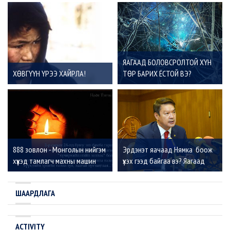
ЯАГААД БОЛОВСРОЛТОЙ ХҮН
ХӨВГҮҮН ҮРЭЭ ХАЙРЛА!
ТӨР БАРИХ ЁСТОЙ ВЭ?
888 зовлон - Монголын нийгэм
Эрдэнэт яачаад Нямка боож
хүүхэд тамлагч махны машин
үхэх гээд байгаа вэ? Яагаад
болжээ
бид хамт боож үхэх ёстой вэ?
ШААРДЛАГА
ACTIVITY