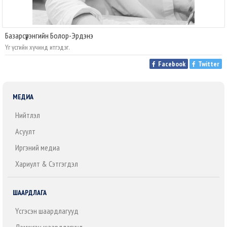
Базарсүрэнгийн Болор-Эрдэнэ
Үг үсгийн хүчинд итгэдэг.
Facebook
Twitter
МЕДИА
Нийтлэл
Асуулт
Иргэний медиа
Хариулт & Сэтгэгдэл
ШААРДЛАГА
Үүсгэсэн шаардлагууд