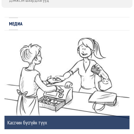
Дэмжсэн шаардлагууд
МЕДИА
Кассчин бүсгүйн түүх