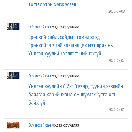
тогтвортой хөгж эсвэл
2020-07-09
О.Мөнхсайхан
мэдээ орууллаа.
Ерөнхий сайд, сайдыг томилоход
Ерөнхийлөгчтэй зөвшилцөх мэт ярих нь
Үндсэн хуулийн хэллэгт нийцэхгүй
2020-07-02
О.Мөнхсайхан
мэдээ орууллаа.
Үндсэн хуулийн 6.2-т “газар, түүний хэвлийн
баялгаа харийнханд өмчлүүлэх” утга огт
байхгүй
2020-07-01
О.Мөнхсайхан
мэдээ орууллаа.