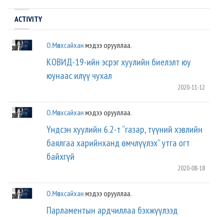
ACTIVITY
О.Мөнхсайхан
мэдээ орууллаа.
КОВИД-19-ийн эсрэг хуулийн биелэлт юу
юунаас илүү чухал
2020-11-12
О.Мөнхсайхан
мэдээ орууллаа.
Үндсэн хуулийн 6.2-т “газар, түүний хэвлийн
баялгаа харийнханд өмчлүүлэх” утга огт
байхгүй
2020-08-18
О.Мөнхсайхан
мэдээ орууллаа.
Парламентын ардчиллаа бэхжүүлээд