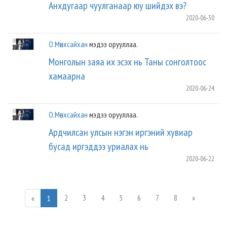
Анхдугаар чуулганаар юу шийдэх вэ?
2020-06-30
О.Мөнхсайхан
мэдээ орууллаа.
Монголын заяа их эсэх нь Таны сонголтоос
хамаарна
2020-06-24
О.Мөнхсайхан
мэдээ орууллаа.
Ардчилсан улсын нэгэн иргэний хувиар
бусад иргэддээ уриалах нь
2020-06-22
2
3
4
5
6
7
8
»
«
1