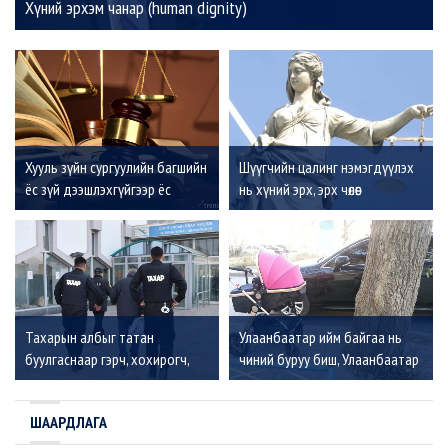
Хүний эрхэм чанар (human dignity)
Хууль зүйн сургуулийн багшийн
Шүүгчийн цалинг нэмэгдүүлэх
ёс зүй дээшлэхгүйгээр ёс
нь хүний эрх, эрх чөлөөг
зүйтэй хуульчид
хамгаалах, шударга ёс,
бэлтгэгдэхгүй, хуулийн
хуулийн засаглалыг
засаглал, шударга ёс
тогтооход тустай
тогтохгүй
Тахарын албыг татан
Улаанбаатар ийм байгаа нь
буулгаснаар гэрч, хохирогч,
чиний буруу биш, Улаанбаатар
шүүхийн аюулгүй байдал
ийм хэвээрээ үлдвэл чиний
сулрах эрсдэлтэй
буруу
ШААРДЛАГА