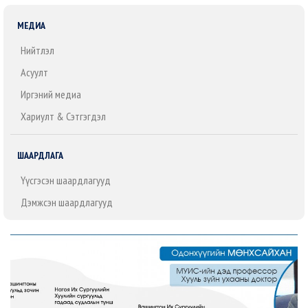
МЕДИА
Нийтлэл
Асуулт
Иргэний медиа
Хариулт & Сэтгэгдэл
ШААРДЛАГА
Үүсгэсэн шаардлагууд
Дэмжсэн шаардлагууд