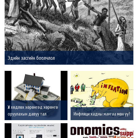
Эдийн засгийн боолчлол
Үл хөдлөх хөрөнгөд хөрөнгө
оруулахын давуу тал
Инфляци хадны мангаа мөн үү?