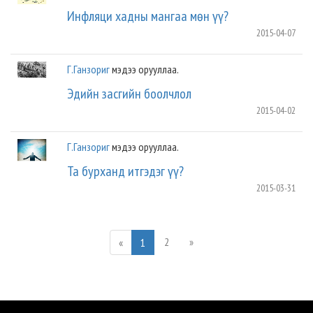
Инфляци хадны мангаа мөн үү?
2015-04-07
Г.Ганзориг
мэдээ орууллаа.
Эдийн засгийн боолчлол
2015-04-02
Г.Ганзориг
мэдээ орууллаа.
Та бурханд итгэдэг үү?
2015-03-31
2
»
«
1