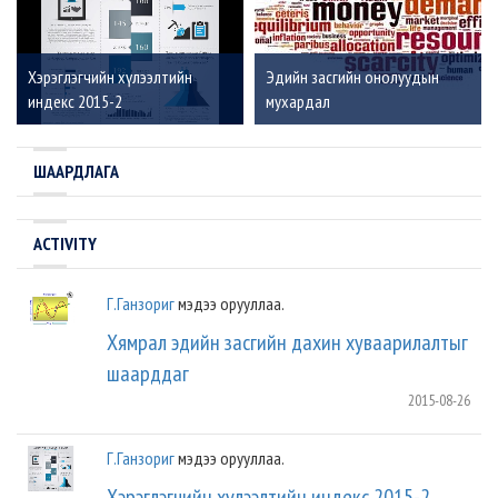
Хэрэглэгчийн хүлээлтийн
Эдийн засгийн онолуудын
индекс 2015-2
мухардал
ШААРДЛАГА
ACTIVITY
Г.Ганзориг
мэдээ орууллаа.
Хямрал эдийн засгийн дахин хуваарилалтыг
шаарддаг
2015-08-26
Г.Ганзориг
мэдээ орууллаа.
Хэрэглэгчийн хүлээлтийн индекс 2015-2