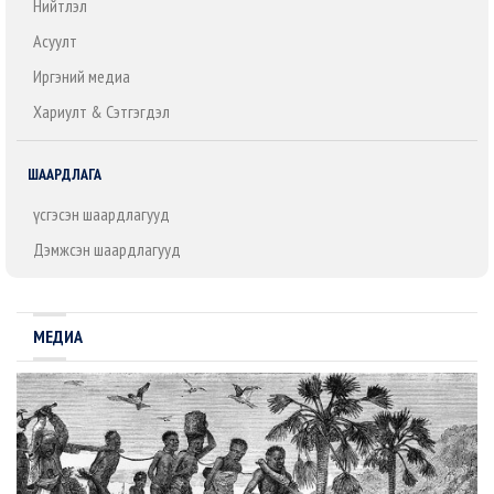
Нийтлэл
Асуулт
Иргэний медиа
Хариулт & Сэтгэгдэл
ШААРДЛАГА
Үүсгэсэн шаардлагууд
Дэмжсэн шаардлагууд
МЕДИА