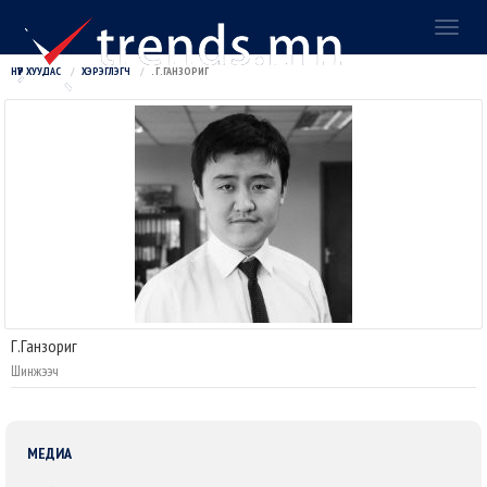
Toggl
naviga
НҮҮР ХУУДАС
ХЭРЭГЛЭГЧ
. Г.ГАНЗОРИГ
Г.Ганзориг
Шинжээч
МЕДИА