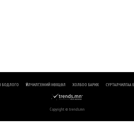
Н БОДЛОГО
ҮЙЛЧИЛГЭЭНИЙ НӨХЦӨЛ
ХОЛБОО БАРИХ
СУРТАЛЧИЛГАА 
Copyright © trends.mn