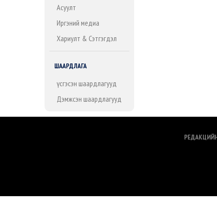
Асуулт
Иргэний медиа
Хариулт & Сэтгэгдэл
ШААРДЛАГА
Үүсгэсэн шаардлагууд
Дэмжсэн шаардлагууд
РЕДАКЦИЙ