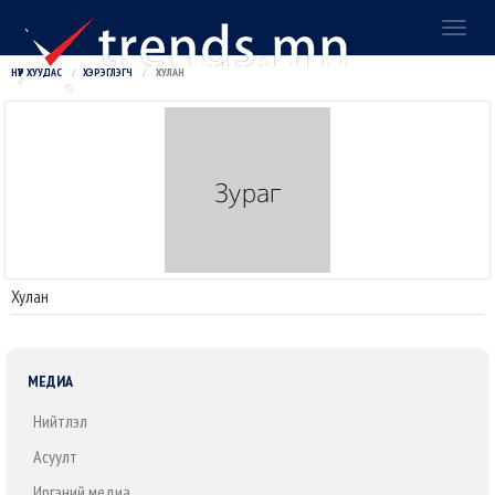
Toggl
naviga
НҮҮР ХУУДАС
ХЭРЭГЛЭГЧ
ХУЛАН
Хулан
МЕДИА
Нийтлэл
Асуулт
Иргэний медиа