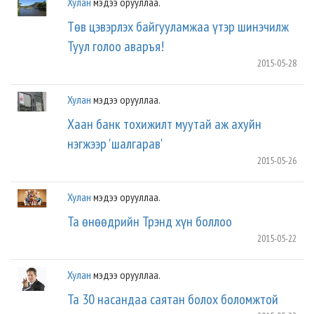
Хулан
мэдээ орууллаа.
Төв цэвэрлэх байгууламжаа үтэр шинэчилж
Туул голоо аваръя!
2015-05-28
Хулан
мэдээ орууллаа.
Хаан банк тохижилт муутай аж ахуйн
нэгжээр 'шалгарав'
2015-05-26
Хулан
мэдээ орууллаа.
Та өнөөдрийн Трэнд хүн боллоо
2015-05-22
Хулан
мэдээ орууллаа.
Та 30 насандаа саятан болох боломжтой