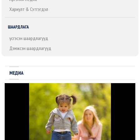
Хариулт & Сэтгэгдэл
ШААРДЛАГА
Үүсгэсэн шаардлагууд
Дэмжсэн шаардлагууд
МЕДИА