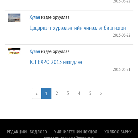
2015-05-22
Хулан
мэдээ орууллаа.
Цэцэрлэгт хүрээлэнгийн чинээлэг биш нэгэн
2015-05-22
Хулан
мэдээ орууллаа.
ICT EXPO 2015 нээгдлээ
2015-05-21
2
3
4
5
»
«
1
РЕДАКЦИЙН БОДЛОГО
ҮЙЛЧИЛГЭЭНИЙ НӨХЦӨЛ
ХОЛБОО БАРИХ