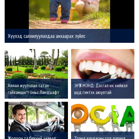
Хүүхэд салхилуулахдаа анхаарах зүйлс
Аялал жуулчлал татах
ЭРҮҮЛ МЭНД: Дасгал их хийвэл
гайхамшигт оньс Ландшафт
шүд гэмтэх аюултай
Жолооч та бүхний заавал
Трэнд хуудасны гол дүрүүд