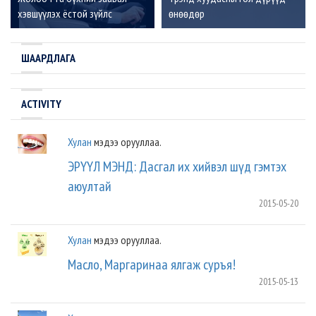
хэвшүүлэх ёстой зүйлс
өнөөдөр
ШААРДЛАГА
ACTIVITY
Хулан
мэдээ орууллаа.
ЭРҮҮЛ МЭНД: Дасгал их хийвэл шүд гэмтэх
аюултай
2015-05-20
Хулан
мэдээ орууллаа.
Масло, Маргаринаа ялгаж суръя!
2015-05-13