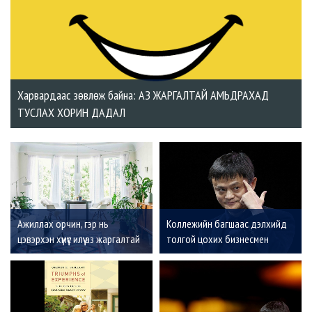
Харвардаас зөвлөж байна: АЗ ЖАРГАЛТАЙ АМЬДРАХАД
ТУСЛАХ ХОРИН ДАДАЛ
Ажиллах орчин, гэр нь
Коллежийн багшаас дэлхийд
цэвэрхэн хүмүүс илүү аз жаргалтай
толгой цохих бизнесмен
байдаг
болсон Алибаба компанийг
үндэслэгч Ма Ин-ий тухай