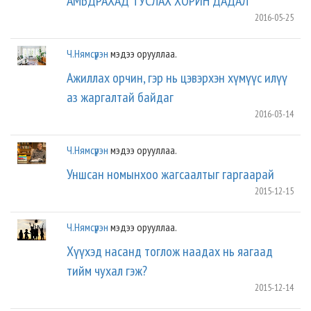
АМЬДРАХАД ТУСЛАХ ХОРИН ДАДАЛ
2016-05-25
Ч.Нямсүрэн
мэдээ орууллаа.
Ажиллах орчин, гэр нь цэвэрхэн хүмүүс илүү
аз жаргалтай байдаг
2016-03-14
Ч.Нямсүрэн
мэдээ орууллаа.
Уншсан номынхоо жагсаалтыг гаргаарай
2015-12-15
Ч.Нямсүрэн
мэдээ орууллаа.
Хүүхэд насанд тоглож наадах нь яагаад
тийм чухал гэж?
2015-12-14