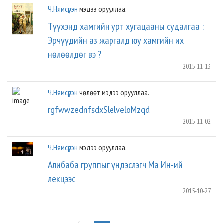
Ч.Нямсүрэн
мэдээ орууллаа.
Түүхэнд хамгийн урт хугацааны судалгаа :
Эрчүүдийн аз жаргалд юу хамгийн их
нөлөөлдөг вэ ?
2015-11-13
Ч.Нямсүрэн
чөлөөт мэдээ орууллаа.
rgfwwzednfsdxSlelveloMzqd
2015-11-02
Ч.Нямсүрэн
мэдээ орууллаа.
Алибаба группыг үндэслэгч Ма Ин-ий
лекцээс
2015-10-27