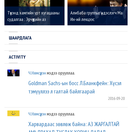
Түүхэнд хамгийн урт хугацааны
Алибаба группыг үндэслэгч Ма
судалгаа : Эрчүүдийн аз
Ин-ий лекцээс
жаргалд юу хамгийн их
нөлөөлдөг вэ ?
ШААРДЛАГА
ACTIVITY
Ч.Нямсүрэн
мэдээ орууллаа.
Goldman Sachs-ын босс Л.Бланкфейн: Хүсэл
тэмүүллээ л галтай байлгаарай
2016-09-20
Ч.Нямсүрэн
мэдээ орууллаа.
Харвардаас зөвлөж байна: АЗ ЖАРГАЛТАЙ