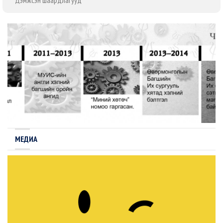
Дэмжсэн шаардлагууд
МЕДИА