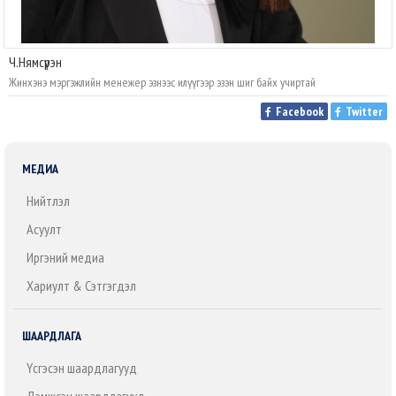
Ч.Нямсүрэн
Жинхэнэ мэргэжлийн менежер эзнээс илүүгээр эзэн шиг байх учиртай
Facebook
Twitter
МЕДИА
Нийтлэл
Асуулт
Иргэний медиа
Хариулт & Сэтгэгдэл
ШААРДЛАГА
Үүсгэсэн шаардлагууд