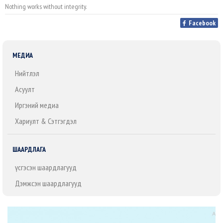
Nothing works without integrity.
Facebook
МЕДИА
Нийтлэл
Асуулт
Иргэний медиа
Хариулт & Сэтгэгдэл
ШААРДЛАГА
Үүсгэсэн шаардлагууд
Дэмжсэн шаардлагууд